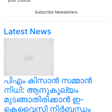
your choice.
Subscribe Newsletters
Latest News
പിഎം കിസാൻ സമ്മാൻ
നിധി: ആനുകൂല്യം
മുടങ്ങാതിരിക്കാൻ ഇ-
കെവൈസി നിർബന്ധം