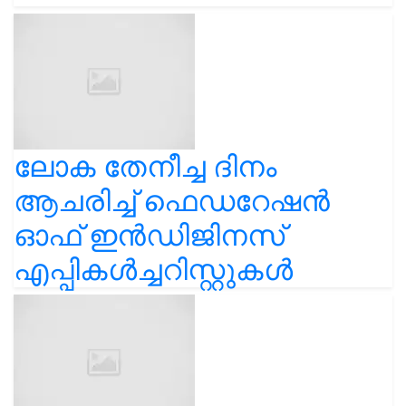
ലോക തേനീച്ച ദിനം
ആചരിച്ച് ഫെഡറേഷൻ
ഓഫ് ഇൻഡിജിനസ്
എപ്പികൾച്ചറിസ്റ്റുകൾ