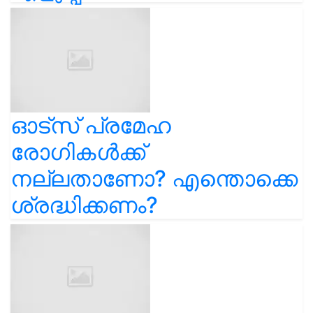
ഓട്സ് പ്രമേഹ
രോഗികൾക്ക്
നല്ലതാണോ? എന്തൊക്കെ
ശ്രദ്ധിക്കണം?