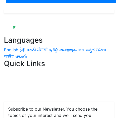
Languages
English
हिंदी
मराठी
ਪੰਜਾਬੀ
தமிழ்
മലയാളം
বাংলা
ಕನ್ನಡ
ଓଡିଆ
অসমীয়া
తెలుగు
Quick Links
Home
News
Health & Herbs
Environment and Lifestyle
Features
Livestock & Aqua
Farm Care Tips
Organic
Farming
#FTB
Vegetables
Fruits
Spices & Cash Crops
Grain & Pulses
Flowers
Taste & Travel
Food Receipes
Monthly Reminders
Subscribe to our Newsletter. You choose the
topics of your interest and we'll send you