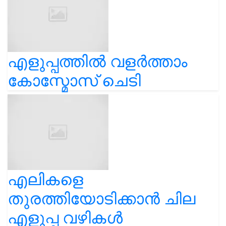
എളുപ്പത്തിൽ വളർത്താം
കോസ്മോസ് ചെടി
എലികളെ
തുരത്തിയോടിക്കാൻ ചില
എളുപ്പ വഴികൾ