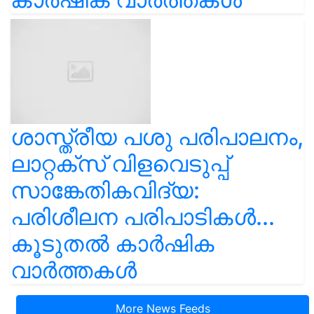
ശാസ്ത്രീയ പശു പരിപാലനം,
ലാറ്റക്സ് വിളവെടുപ്പ്
സാങ്കേതികവിദ്യ:
പരിശീലന പരിപാടികൾ...
കൂടുതൽ കാർഷിക
വാർത്തകൾ
More News Feeds