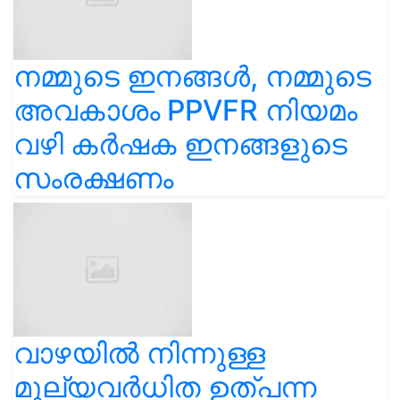
നമ്മുടെ ഇനങ്ങൾ, നമ്മുടെ
അവകാശം PPVFR നിയമം
വഴി കർഷക ഇനങ്ങളുടെ
സംരക്ഷണം
വാഴയിൽ നിന്നുള്ള
മൂല്യവർധിത ഉത്പന്ന