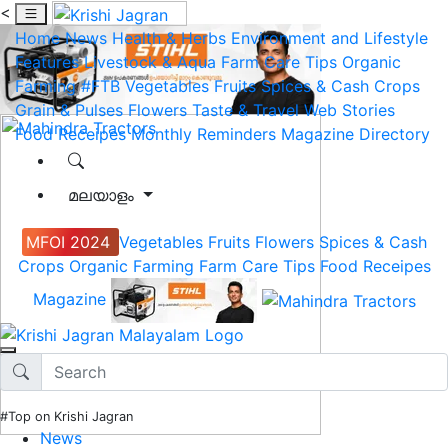
<
Home
News
Health & Herbs
Environment and Lifestyle
Features
Livestock & Aqua
Farm Care Tips
Organic
Farming
#FTB
Vegetables
Fruits
Spices & Cash Crops
Grain & Pulses
Flowers
Taste & Travel
Web Stories
Food Receipes
Monthly Reminders
Magazine
Directory
മലയാളം
MFOI 2024
Vegetables
Fruits
Flowers
Spices & Cash
Crops
Organic Farming
Farm Care Tips
Food Receipes
Magazine
#Top on Krishi Jagran
News