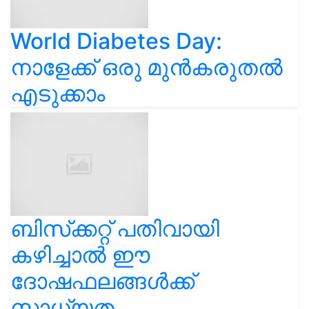
World Diabetes Day:
നാളേക്ക് ഒരു മുൻകരുതൽ
എടുക്കാം
ബിസ്‌ക്കറ്റ് പതിവായി
കഴിച്ചാൽ ഈ
ദോഷഫലങ്ങൾക്ക്
സാധ്യത