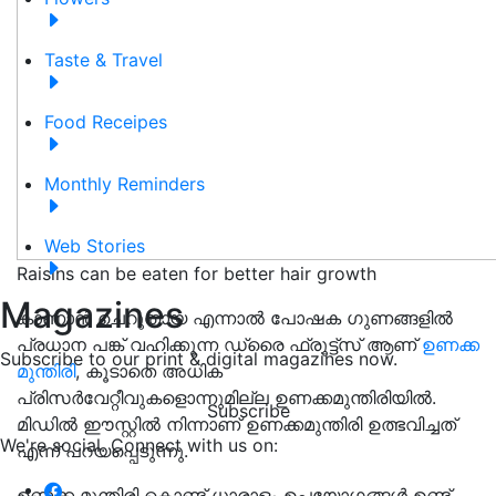
Taste & Travel
Food Receipes
Monthly Reminders
Web Stories
Raisins can be eaten for better hair growth
Magazines
കാണാൻ ചെറുതായ എന്നാൽ പോഷക ഗുണങ്ങളിൽ
പ്രധാന പങ്ക് വഹിക്കുന്ന ഡ്രൈ ഫ്രൂട്ട്സ് ആണ്
ഉണക്ക
Subscribe to our print & digital magazines now.
മുന്തിരി
, കൂടാതെ അധിക
പ്രിസർവേറ്റീവുകളൊന്നുമില്ല ഉണക്കമുന്തിരിയിൽ.
Subscribe
മിഡിൽ ഈസ്റ്റിൽ നിന്നാണ് ഉണക്കമുന്തിരി ഉത്ഭവിച്ചത്
We're social. Connect with us on:
എന്ന് പറയപ്പെടുന്നു.
ഉണക്ക മുന്തിരി കൊണ്ട് ധാരാളം ഉപയോഗങ്ങൾ ഉണ്ട്.