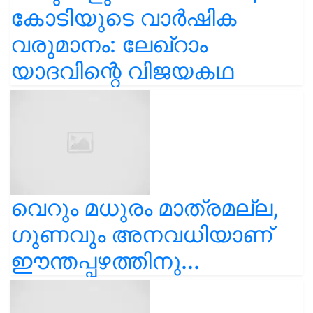
കോടിയുടെ വാർഷിക
വരുമാനം: ലേഖ്‌റാം
യാദവിന്റെ വിജയകഥ
വെറും മധുരം മാത്രമല്ല,
ഗുണവും അനവധിയാണ്
ഈന്തപ്പഴത്തിനു...