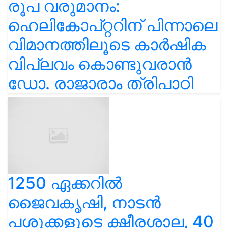
രൂപ വരുമാനം:
ഹെലികോപ്റ്ററിന് പിന്നാലെ
വിമാനത്തിലൂടെ കാർഷിക
വിപ്ലവം കൊണ്ടുവരാൻ
ഡോ. രാജാരാം ത്രിപാഠി
1250 ഏക്കറിൽ
ജൈവകൃഷി, നാടൻ
പശുക്കളുടെ ക്ഷീരശാല, 40