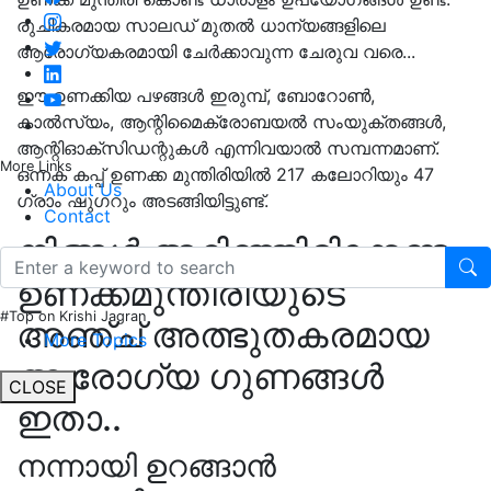
രുചികരമായ സാലഡ് മുതൽ ധാന്യങ്ങളിലെ
ആരോഗ്യകരമായി ചേർക്കാവുന്ന ചേരുവ വരെ...
ഈ ഉണക്കിയ പഴങ്ങൾ ഇരുമ്പ്, ബോറോൺ,
കാൽസ്യം, ആന്റിമൈക്രോബയൽ സംയുക്തങ്ങൾ,
ആന്റിഓക്‌സിഡന്റുകൾ എന്നിവയാൽ സമ്പന്നമാണ്.
More Links
ഒന്നക കപ്പ് ഉണക്ക മുന്തിരിയിൽ 217 കലോറിയും 47
About Us
ഗ്രാം ഷുഗറും അടങ്ങിയിട്ടുണ്ട്.
Contact
നിങ്ങൾ അറിഞ്ഞിരിക്കേണ്ട
ഉണക്കമുന്തിരിയുടെ
#Top on Krishi Jagran
അഞ്ച് അത്ഭുതകരമായ
More Topics
ആരോഗ്യ ഗുണങ്ങൾ
CLOSE
ഇതാ..
നന്നായി ഉറങ്ങാൻ