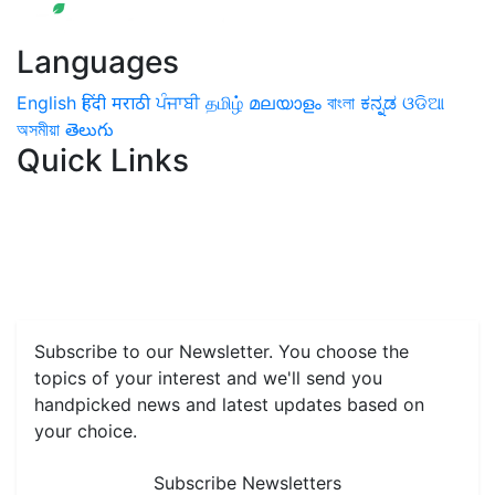
Languages
English
हिंदी
मराठी
ਪੰਜਾਬੀ
தமிழ்
മലയാളം
বাংলা
ಕನ್ನಡ
ଓଡିଆ
অসমীয়া
తెలుగు
Quick Links
Home
News
Health & Herbs
Environment and Lifestyle
Features
Livestock & Aqua
Farm Care Tips
Organic
Farming
#FTB
Vegetables
Fruits
Spices & Cash Crops
Grain & Pulses
Flowers
Taste & Travel
Food Receipes
Monthly Reminders
Subscribe to our Newsletter. You choose the
topics of your interest and we'll send you
handpicked news and latest updates based on
your choice.
Subscribe Newsletters