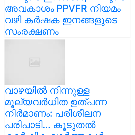
അവകാശം PPVFR നിയമം
വഴി കർഷക ഇനങ്ങളുടെ
സംരക്ഷണം
വാഴയിൽ നിന്നുള്ള
മൂല്യവർധിത ഉത്പന്ന
നിർമാണം: പരിശീലന
പരിപാടി... കൂടുതൽ