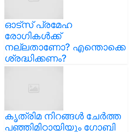
ഓട്സ് പ്രമേഹ
രോഗികൾക്ക്
നല്ലതാണോ? എന്തൊക്കെ
ശ്രദ്ധിക്കണം?
കൃത്രിമ നിറങ്ങൾ ചേർത്ത
പഞ്ഞിമിഠായിയും ഗോബി