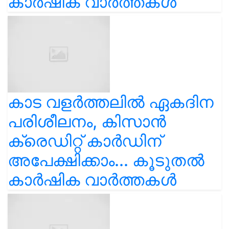
കാർഷിക വാർത്തകൾ
കാട വളര്‍ത്തലിൽ ഏകദിന
പരിശീലനം, കിസാൻ
ക്രെഡിറ്റ് കാർഡിന്
അപേക്ഷിക്കാം... കൂടുതൽ
കാർഷിക വാർത്തകൾ