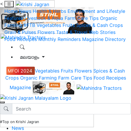
<
Home
News
Health & Herbs
Environment and Lifestyle
Features
Livestock & Aqua
Farm Care Tips
Organic
Farming
#FTB
Vegetables
Fruits
Spices & Cash Crops
Grain & Pulses
Flowers
Taste & Travel
Web Stories
Food Receipes
Monthly Reminders
Magazine
Directory
മലയാളം
MFOI 2024
Vegetables
Fruits
Flowers
Spices & Cash
Crops
Organic Farming
Farm Care Tips
Food Receipes
Magazine
#Top on Krishi Jagran
News