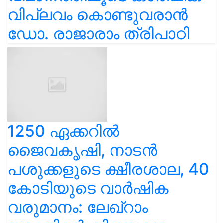
വിപ്ലവം കൊണ്ടുവരാൻ
ഡോ. രാജാരാം ത്രിപാഠി
1250 ഏക്കറിൽ
ജൈവകൃഷി, നാടൻ
പശുക്കളുടെ ക്ഷീരശാല, 40
കോടിയുടെ വാർഷിക
വരുമാനം: ലേഖ്‌റാം