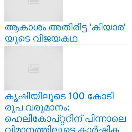
ആകാശം അതിരിട്ട 'കിയാര'
യുടെ വിജയകഥ
കൃഷിയിലൂടെ 100 കോടി
രൂപ വരുമാനം:
ഹെലികോപ്റ്ററിന് പിന്നാലെ
വിമാനത്തിലൂടെ കാർഷിക