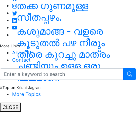
തക്ക ഗുണമുള്ള
സീതപ്പഴം.
കശുമാങ്ങ - വളരെ
കൂടുതൽ പഴ നീരും
More Links
തീരെ കുറച്ചു മാത്രം
About Us
Contact
ചണ്ടിയും ഉള്ള ഒരു
ഫലമാണ്
#Top on Krishi Jagran
More Topics
CLOSE