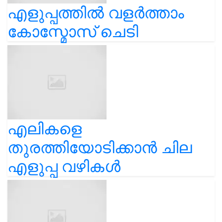
എളുപ്പത്തിൽ വളർത്താം
കോസ്മോസ് ചെടി
എലികളെ
തുരത്തിയോടിക്കാൻ ചില
എളുപ്പ വഴികൾ