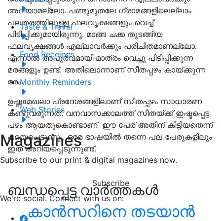
അറിയാമല്ലോ
.
പണ്ടുമുതലേ ഗ്രാമങ്ങളിലെല്ലാം
പലതരത്തിലുള്ള ഫലവൃക്ഷങ്ങളും വെച്ച്
Taste & Travel
പിടിപ്പിക്കുമായിരുന്നു
.
മാങ്ങ ചക്ക തുടങ്ങിയ
ഫലവൃക്ഷങ്ങൾ എല്ലാവർക്കും പരിചിതമാണല്ലോ
.
Food Receipes
എന്നാൽ അപൂർവമായി മാത്രം വെച്ചു പിടിപ്പിക്കുന്ന
മരങ്ങളും ഉണ്ട്
.
അതിലൊന്നാണ് സീതപ്പഴം കായ്ക്കുന്ന
മരം
.
Monthly Reminders
ഉഷ്ണമേഖലാ പ്രദേശങ്ങളിലാണ് സീതപ്പഴം സാധാരണ
Web Stories
കണ്ടുവരുന്നത്. വനവാസക്കാലത്ത് സീതയ്ക്ക് ഇഷ്ടപ്പെട്ട
പഴം ആയതുകൊണ്ടാണ് ഈ പേര് അതിന് കിട്ടിയതെന്ന്
Magazines
പറയപ്പെടുന്നു . ഒരേ ഭാഷയിൽ തന്നെ പല പേരുകളിലും
ഇത് അറിയപ്പെടുന്നുണ്ട്.
Subscribe to our print & digital magazines now.
Subscribe
ബന്ധപ്പെട്ട വാർത്തകൾ
We're social. Connect with us on:
കാൻസറിനെ തടയാൻ