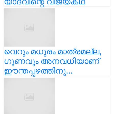
യാദവിന്റെ വിജയകഥ
വെറും മധുരം മാത്രമല്ല,
ഗുണവും അനവധിയാണ്
ഈന്തപ്പഴത്തിനു...