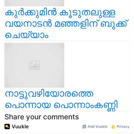
കുർക്കുമിൻ കൂടുതലുള്ള
വയനാടൻ മഞ്ഞളിന് ബുക്ക്
ചെയ്യാം
നാട്ടുവഴിയോരത്തെ
പൊന്നായ പൊന്നാംകണ്ണി
Share your comments