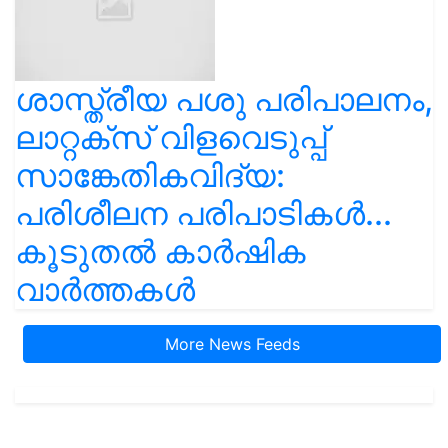
ശാസ്ത്രീയ പശു പരിപാലനം,
ലാറ്റക്സ് വിളവെടുപ്പ്
സാങ്കേതികവിദ്യ:
പരിശീലന പരിപാടികൾ...
കൂടുതൽ കാർഷിക
വാർത്തകൾ
More News Feeds