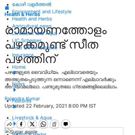
കോഴി വളർത്തൽ
Environment and Lifestyle
Health & Herbs
Health and Herbs
രാമായണത്തോളം
Agricultural news
Livestock and Aqua
പഴക്കമുണ്ട് സീത
LIC Schemes
Post Office Scheme
പഴത്തിന്
Insurance
Home
പഴങ്ങളുടെ വൈവിധ്യം എല്ലാവരെയും
അത്ഭുതപ്പെടുത്തുന്ന ഒന്നാണെന്ന് എല്ലാവർക്കും
News
അറിയാമല്ലോ. പണ്ടുമുതലേ ഗ്രാമങ്ങളിലെല്ലാം
Rajendra Kumar
Features
Updated 22 February, 2021 8:00 PM IST
Livestock & Aqua
Health & Herbs