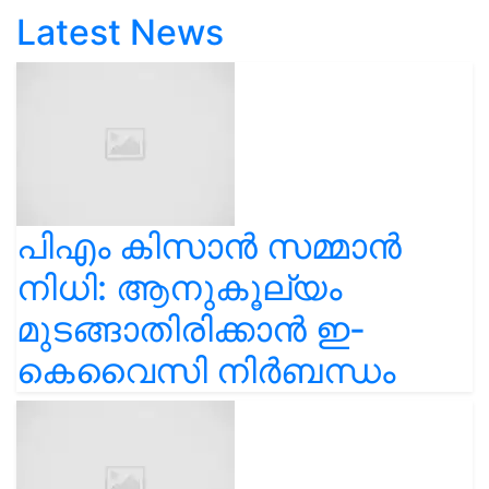
Latest News
പിഎം കിസാൻ സമ്മാൻ
നിധി: ആനുകൂല്യം
മുടങ്ങാതിരിക്കാൻ ഇ-
കെവൈസി നിർബന്ധം