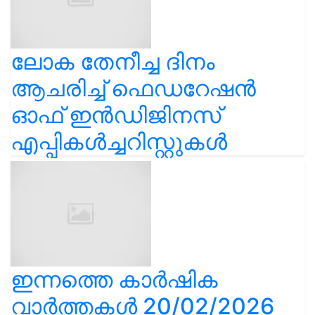
ലോക തേനീച്ച ദിനം
ആചരിച്ച് ഫെഡറേഷൻ
ഓഫ് ഇൻഡിജിനസ്
എപ്പികൾച്ചറിസ്റ്റുകൾ
ഇന്നത്തെ കാർഷിക
വാർത്തകൾ 20/02/2026