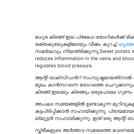
മധുര കിഴങ്ങ് ഇല പ്രമേഹ രോഗികൾക്ക് മ
രക്തകുഴലുകളിലേയും വീക്കം കുറച്ച്
ഹൃദയ
സമർദ്ധവും നിയന്ത്രിക്കുന്നു.Sweet potato le
reduces inflammation in the veins and blood
regulates blood pressure.
ആന്റി ഓക്സിഡൻറ് സംമ്പുഷ്ടമായതിനാൽ 
മൂലം കാൻസറന്നെ രോഗത്തെ ചെറുക്കാനും സാധി
കിഴങ്ങ് ഇലയും കിഴങ്ങും ഒരുപോലെ ഗുണം 
അപകട സമയങ്ങളിൽ ഉണ്ടാകുന്ന മുറിവുകളില
കട്ടപിടിപ്പിക്കാൻ സഹായിക്കുന്നു. പ്രായ
ല്യൂട്ടൻ സഹായിക്കുന്നു. ഇത് ഒരു ആന്റി ഓ
സ്ത്രീകളുടെ അർത്തവ സമയത്തെ വേദനയ