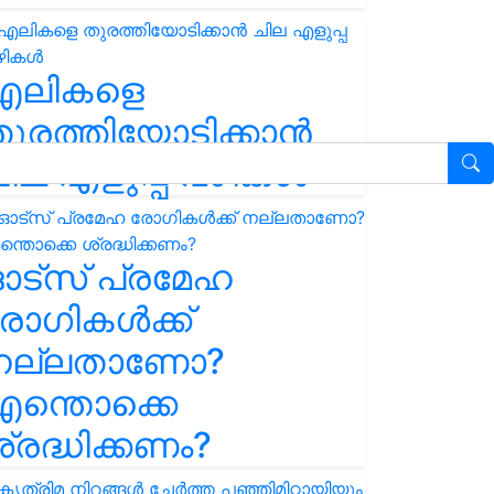
എലികളെ
ുരത്തിയോടിക്കാൻ
ില എളുപ്പ വഴികൾ
ഓട്സ് പ്രമേഹ
ോഗികൾക്ക്
നല്ലതാണോ?
ന്തൊക്കെ
്രദ്ധിക്കണം?