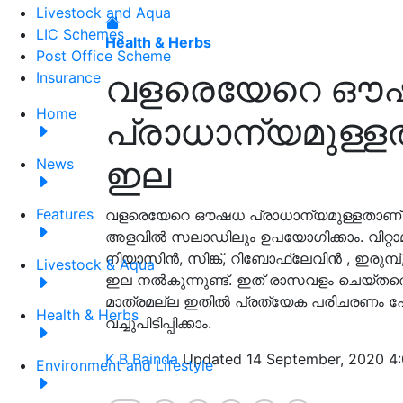
Livestock and Aqua
LIC Schemes
Health & Herbs
Post Office Scheme
വളരെയേറെ ഔ
Insurance
Home
പ്രാധാന്യമുള്ളത
ഇല
News
Features
വളരെയേറെ ഔഷധ പ്രാധാന്യമുള്ളതാണ് 
അളവിൽ സലാഡിലും ഉപയോഗിക്കാം. വിറ്റാമിൻ 
നിയാസിൻ, സിങ്ക്, റിബോഫ്ലേവിൻ , ഇരുമ്
Livestock & Aqua
ഇല നൽകുന്നുണ്ട്. ഇത് രാസവളം ചെയ്ത
മാത്രമല്ല ഇതിൽ പ്രത്യേക പരിചരണം പോല
Health & Herbs
വച്ചുപിടിപ്പിക്കാം.
K B Bainda
Updated 14 September, 2020 4:
Environment and Lifestyle