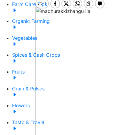
Farm Care Tips
Organic Farming
Vegetables
Spices & Cash Crops
Fruits
Grain & Pulses
Flowers
Taste & Travel