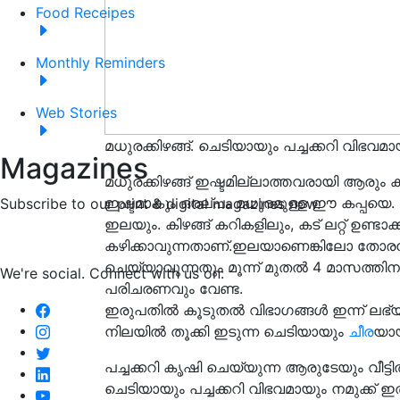
Food Receipes
Monthly Reminders
Web Stories
മധുരക്കിഴങ്ങ്. ചെടിയായും പച്ചക്കറി വിഭവ
Magazines
മധുരക്കിഴങ്ങ് ഇഷ്ടമില്ലാത്തവരായി ആരും ക
ഇഷ്ടമാകും ഒരല്പം മധുരമുള്ള ഈ കപ്പയെ.
Subscribe to our print & digital magazines now.
ഇലയും. കിഴങ്ങ് കറികളിലും, കട് ലറ്റ് ഉണ്ടാക
കഴിക്കാവുന്നതാണ്.ഇലയാണെങ്കിലോ തോരൻ
ചെയ്യാവുന്നതും മൂന്ന് മുതൽ 4 മാസത്തിനുള
We're social. Connect with us on:
പരിചരണവും വേണ്ട.
ഇരുപതിൽ കൂടുതൽ വിഭാഗങ്ങൾ ഇന്ന് ലഭ്യമാണങ
നിലയിൽ തൂക്കി ഇടുന്ന ചെടിയായും
ചീര
യായ
പച്ചക്കറി കൃഷി ചെയ്യുന്ന ആരുടേയും വീട്ടിൽ 
ചെടിയായും പച്ചക്കറി വിഭവമായും നമുക്