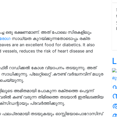
ികച്ച ഒരു ഭക്ഷണമാണ്. അത് പോലെ സിരകളിലും
രോഗ
സാധ്യത കുറയ്ക്കുന്നതോടൊപ്പം രക്ത
aves are an excellent food for diabetics. It also
 vessels, reduces the risk of heart disease and
L
ഫ്രീ റാഡിക്കൽ കോശ വ്യാപനം തടയുന്നു. അത്
ക്കുന്നു. പ്ലേറ്റ്ലെറ്റ് .കൗണ്ട് വർദ്ധനവിന് മധുര
ചെയ്യുന്നു.
ൂടെ അമിതമായി പോകുന്ന രക്തത്തെ പെട്ടന്ന്
സ
മായവരിൽ കണ്ട് വരുന്ന തിമിരത്തെ തടയാൻ ഇതിലടങ്ങിയ
ക്സിഡന്റായും പ്രവർത്തിക്കുന്നു.
മ
െ ഫലപ്രദമായി തടയുകയും ഓസ്റ്റിയോപൊറോസിസ്