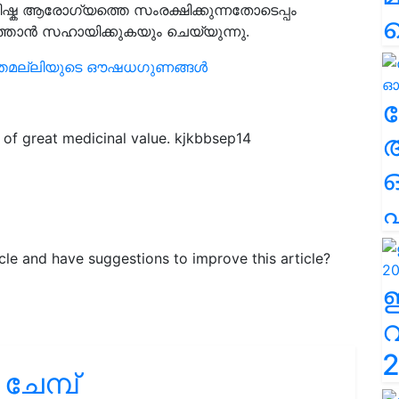
ിഷ്ക ആരോഗ്യത്തെ സംരക്ഷിക്കുന്നതോടെപ്പം
ത്താൻ സഹായിക്കുകയും ചെയ്യുന്നു.
തമല്ലിയുടെ ഔഷധഗുണങ്ങൾ
ല
 of great medicinal value. kjkbbsep14
എ
ticle and have suggestions to improve this article?
2
േമ്പ്