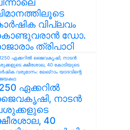
ിന്നാലെ
ിമാനത്തിലൂടെ
കാർഷിക വിപ്ലവം
കൊണ്ടുവരാൻ ഡോ.
ാജാരാം ത്രിപാഠി
250 ഏക്കറിൽ
ജൈവകൃഷി, നാടൻ
ശുക്കളുടെ
്ഷീരശാല, 40