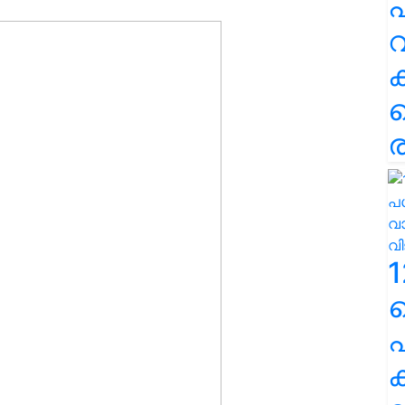
പ
വ
ര
1
പ
ക