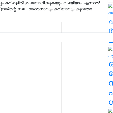
്. ഒപ്പം കറികളിൽ ഉപയോഗിക്കുകയും ചെയ്യാം. എന്നാൽ
ഇതിന്റെ ഇല . തോരനായും കറിയായും കുറഞ്ഞ
ത
ച
ര
എ
ശ