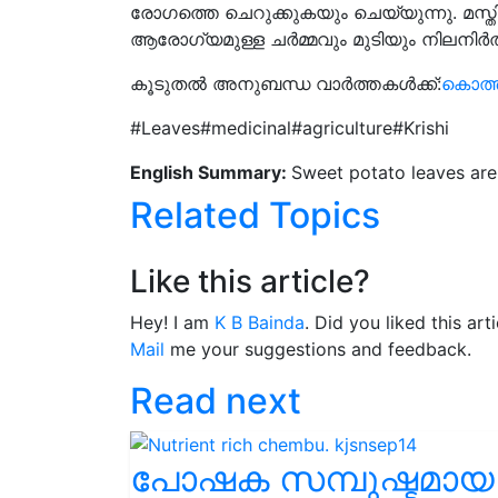
രോഗത്തെ ചെറുക്കുകയും ചെയ്യുന്നു. മസ്ത
ആരോഗ്യമുള്ള ചർമ്മവും മുടിയും നിലനിർ
കൂടുതൽ അനുബന്ധ വാർത്തകൾക്ക്:
കൊത്
#Leaves#medicinal#agriculture#Krishi
English Summary:
Sweet potato leaves are
Related Topics
Like this article?
Hey! I am
K B Bainda
. Did you liked this ar
Mail
me your suggestions and feedback.
Read next
പോഷക സമ്പുഷ്ടമായ ച