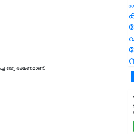
ക
പ
ന
ച്ച ഒരു ഭക്ഷണമാണ്.