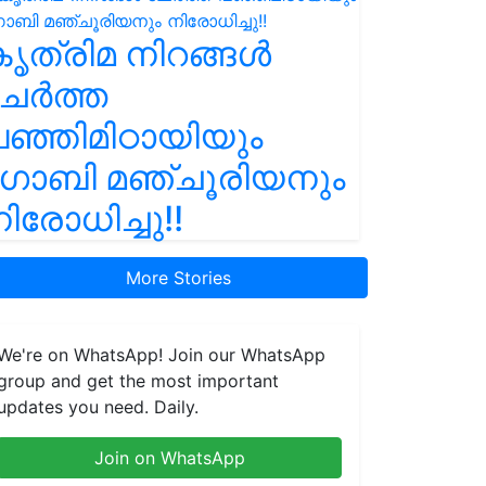
ൃത്രിമ നിറങ്ങൾ
ചേർത്ത
ഞ്ഞിമിഠായിയും
ഗോബി മഞ്ചൂരിയനും
ിരോധിച്ചു!!
More Stories
We're on WhatsApp! Join our WhatsApp
group and get the most important
updates you need. Daily.
Join on WhatsApp