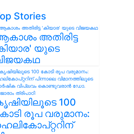
op Stories
ആകാശം അതിരിട്ട
കിയാര' യുടെ
വിജയകഥ
കൃഷിയിലൂടെ 100
ോടി രൂപ വരുമാനം:
െലികോപ്റ്ററിന്