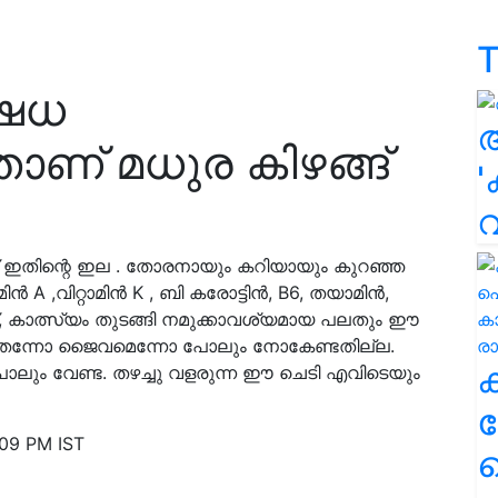
T
ഷധ
ാണ് മധുര കിഴങ്ങ്
'
ഇതിന്റെ ഇല . തോരനായും കറിയായും കുറഞ്ഞ
A ,വിറ്റാമിൻ K , ബി കരോട്ടിൻ, B6, തയാമിൻ,
പ്, കാത്സ്യം തുടങ്ങി നമുക്കാവശ്യമായ പലതും ഈ
തെന്നോ ജൈവമെന്നോ പോലും നോകേണ്ടതില്ല.
ും വേണ്ട. തഴച്ചു വളരുന്ന ഈ ചെടി എവിടെയും
ക
09 PM IST
ഹ