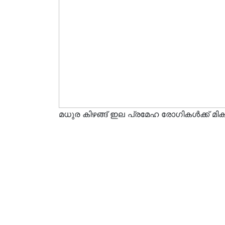
മധുര കിഴങ്ങ് ഇല പ്രമേഹ രോഗികൾക്ക് മിക