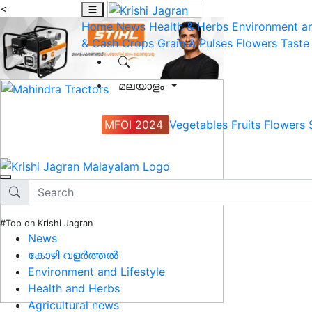
<
Home
News
Health & Herbs
Environment an
& Cash Crops
Grain & Pulses
Flowers
Taste
മലയാളം
MFOI 2024
Vegetables
Fruits
Flowers
#Top on Krishi Jagran
News
കോഴി വളർത്തൽ
Environment and Lifestyle
Health and Herbs
Agricultural news