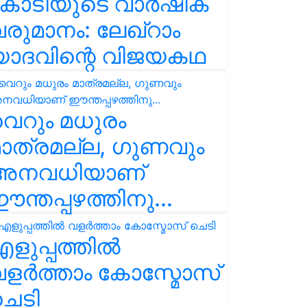
കോടിയുടെ വാർഷിക
രുമാനം: ലേഖ്‌റാം
യാദവിന്റെ വിജയകഥ
െറും മധുരം
ാത്രമല്ല, ഗുണവും
അനവധിയാണ്
ന്തപ്പഴത്തിനു...
ളുപ്പത്തിൽ
ളർത്താം കോസ്മോസ്
ചെടി