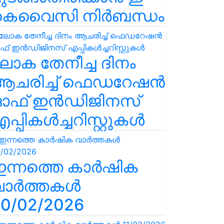
കെവൈസി നിർബന്ധം
ോക തേനീച്ച ദിനം
ആചരിച്ച് ഫെഡറേഷൻ
ഓഫ് ഇൻഡിജിനസ്
പ്പികൾച്ചറിസ്റ്റുകൾ
ഇന്നത്തെ കാർഷിക
വാർത്തകൾ
0/02/2026