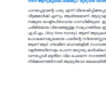
നിന്ന് ആനുകൂല്യം ലഭിക്കും? മുഴുവൻ വിവ
പാവപ്പെട്ടവന്റെ പശു എന്ന് വിശേഷിപ്പിക്കപ്പെ
വീട്ടമ്മമാര്‍ക്ക് എന്നും ആശ്രയമാണ്. ആടു
നമ്മുടെ രാഷ്ട്രപിതാവായ ഗാന്ധിജിയുടെ ഇഷ്
പരിമിതമായ വിഭവങ്ങളുള്ള സമൂഹത്തിലെ ഇടത്തരക
എ.ടി.എം. (Any time money) ആണ് ആടുകള്‍
പോഷകസമൃദ്ധമായ പാലിന്റെ സ്രോതസ്സായിരു
ആണ് ആട്. ഗ്രാമീണ ഭവനങ്ങളില്‍ സാമ്പത്
വളര്‍ത്തലിനോളം പോന്ന മറ്റൊരു കാര്‍ഷികവ
വന്നപ്പോൾ മട്ടൻ്റെ വില ചെന്നൈ നഗരത്
നിര്‍മ്മാണത്തിനായി ആയുര്‍വേദ മേഖലയില്‍ ആ