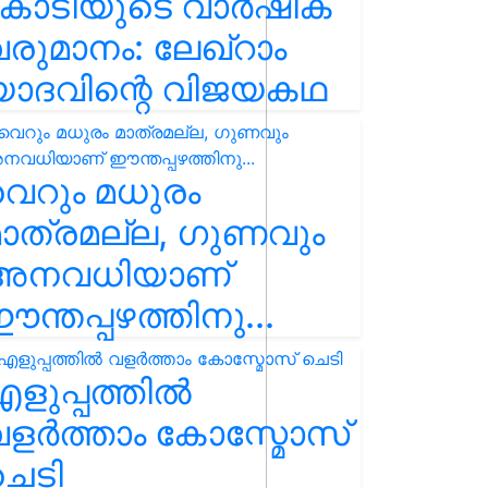
കോടിയുടെ വാർഷിക
രുമാനം: ലേഖ്‌റാം
യാദവിന്റെ വിജയകഥ
െറും മധുരം
ാത്രമല്ല, ഗുണവും
അനവധിയാണ്
ന്തപ്പഴത്തിനു...
ളുപ്പത്തിൽ
ളർത്താം കോസ്മോസ്
ചെടി