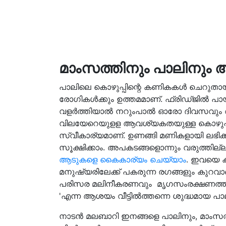
മാംസത്തിനും പാലിനും ആ
പാലിലെ കൊഴുപ്പിന്റെ കണികകള്‍ ചെറുതായതിന
രോഗികള്‍ക്കും ഉത്തമമാണ്. ഫ്രിഡ്ജില്‍ പായ്ക
വളര്‍ത്തിയാല്‍ നറുംപാല്‍ ഓരോ ദിവസവും ആ
വിലയേറെയുളള ആവശ്യകതയുള്ള കൊഴുപ്പ് ക
സ്വീകാര്യമാണ്. ഉണങ്ങി മണികളായി ലഭിക്ക
സൂക്ഷിക്കാം. അപകടങ്ങളൊന്നും വരുത്തില്ലായെന
ആടുകളെ കൈകാര്യം ചെയ്യാം
. ഇവയെ കു
മനുഷ്യരിലേക്ക് പകരുന്ന രഗങ്ങളും കുറവാ
പരിസര മലിനീകരണവും മൃഗസംരക്ഷണത്തിന് 
'എന്ന ആശയം വീട്ടില്‍ത്തന്നെ ശുദ്ധമായ പാല
നാടന്‍ മലബാറി ഇനങ്ങളെ പാലിനും, മാംസത