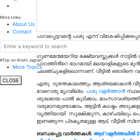
More Links
About Us
Contact
പാവപ്പെട്ടവന്റെ പശു എന്ന് വിശേഷിപ്പിക്കപ
വീട്ടമ്മമാര്ക്ക് എന്നും ആശ്രയമാണ്.
ഗുണമേന്മയേറിയ ഭക്ഷ്യവസ്തുക്കൾ നാട്ടിൽ 
#Top on Krishi Jagran
പാഠത്തിൻ്റെ ഭാഗമായി മലയാളികളുടെ മുൻ
More Topics
ചലഞ്ചുകളിലൊന്നാണ്. വീട്ടിൽ ഒരാടിനെ വ
CLOSE
ഏതു ദുരന്തകാലത്തും ആശ്രയമാകാൻ വീട്ടുവള
വേറൊരു മൃഗമില്ല.
പശു വളര്‍ത്താന്‍
സ്ഥലവ
ശുദ്ധമായ പാല്‍ കുടിക്കാം. മാംസാവശ്യത്തി
വരുമാനമുണ്ടാക്കാം. ആട്ടിന്‍ കാഷ്ഠം അടുക
വൃത്തിയായി സൂക്ഷിക്കുന്ന, കാഴ്ചയിലും പെര
ഇണങ്ങുന്ന പ്രകൃതമുള്ള ആട്, വീട്ടില്‍ സ്
ബന്ധപ്പെട്ട വാർത്തകൾ:
ആട് വളർത്തലിൽ 2