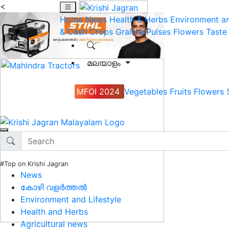
<
Home
News
Health & Herbs
Environment an
& Cash Crops
Grain & Pulses
Flowers
Taste
മലയാളം
MFOI 2024
Vegetables
Fruits
Flowers
#Top on Krishi Jagran
News
കോഴി വളർത്തൽ
Environment and Lifestyle
Health and Herbs
Agricultural news