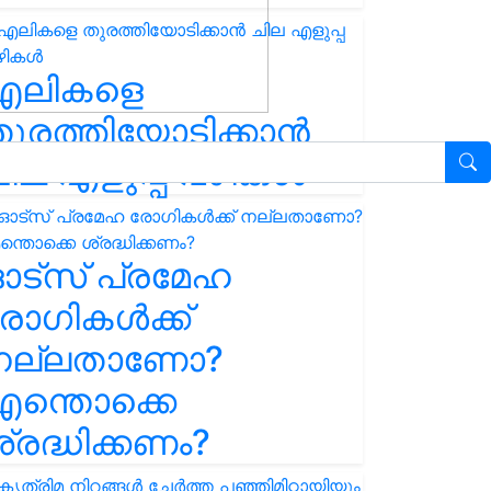
എലികളെ
ുരത്തിയോടിക്കാൻ
ില എളുപ്പ വഴികൾ
ഓട്സ് പ്രമേഹ
ോഗികൾക്ക്
നല്ലതാണോ?
ന്തൊക്കെ
്രദ്ധിക്കണം?