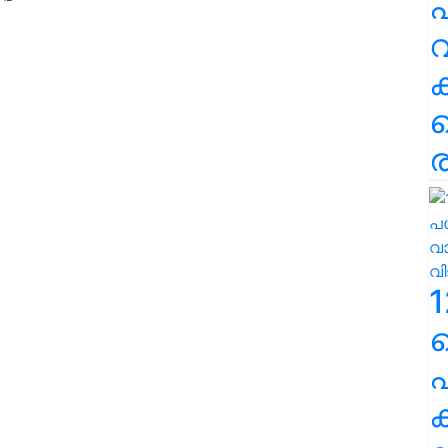
പ
വ
ര
1
പ
ക