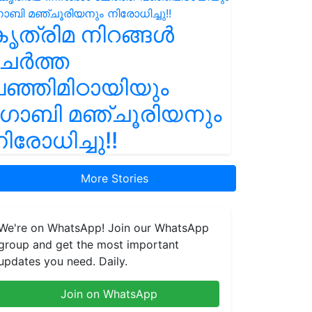
ൃത്രിമ നിറങ്ങൾ
ചേർത്ത
ഞ്ഞിമിഠായിയും
ഗോബി മഞ്ചൂരിയനും
ിരോധിച്ചു!!
More Stories
We're on WhatsApp! Join our WhatsApp
group and get the most important
updates you need. Daily.
Join on WhatsApp