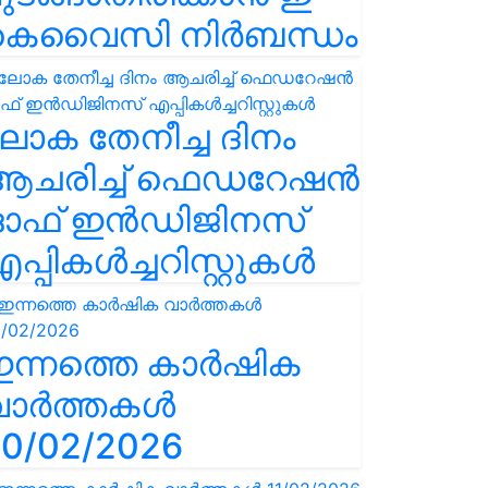
കെവൈസി നിർബന്ധം
ോക തേനീച്ച ദിനം
ആചരിച്ച് ഫെഡറേഷൻ
ഓഫ് ഇൻഡിജിനസ്
പ്പികൾച്ചറിസ്റ്റുകൾ
ഇന്നത്തെ കാർഷിക
വാർത്തകൾ
0/02/2026