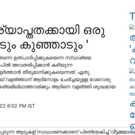
T
യാപ്തതക്കായി ഒരു
ടും കുഞ്ഞാടും '
'
തന്നെ ഉത്പാദിപ്പിക്കുകയെന്ന സ്വാശ്രയ
പിൽ അവതരിപ്പിക്കാൻ കഴിയുന്ന
ളർത്താൻ തീരുമാനിക്കുകയെന്നത്. ഏതു
ില് വളര്ത്താന് ആടിനോളം ചേര്ച്ചയുള്ള വേറൊരു
്യമില്ലാത്തവര്ക്കും ആടിനെ വളര്ത്തി ശുദ്ധമായ
022 6:02 PM IST
ക
ഹ