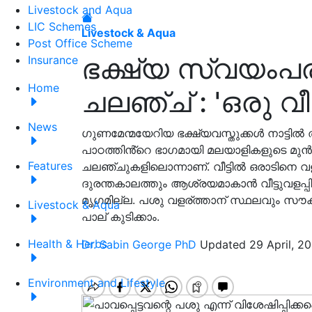
Livestock and Aqua
LIC Schemes
Livestock & Aqua
Post Office Scheme
ഭക്ഷ്യ സ്വയംപര്
Insurance
Home
ചലഞ്ച് : 'ഒരു വീ
News
ഗുണമേന്മയേറിയ ഭക്ഷ്യവസ്തുക്കൾ നാട്ടിൽ 
പാഠത്തിൻ്റെ ഭാഗമായി മലയാളികളുടെ മുൻ
Features
ചലഞ്ചുകളിലൊന്നാണ്. വീട്ടിൽ ഒരാടിനെ വ
ദുരന്തകാലത്തും ആശ്രയമാകാൻ വീട്ടുവളപ്പ
മൃഗമില്ല. പശു വളര്ത്താന് സ്ഥലവും സൗകര
Livestock & Aqua
പാല് കുടിക്കാം.
Health & Herbs
Dr. Sabin George PhD
Updated 29 April, 2
Environment and Lifestyle