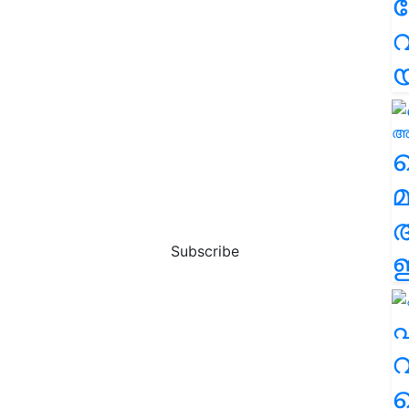
വ
വ
മ
Subscribe
ഈ
എ
വ