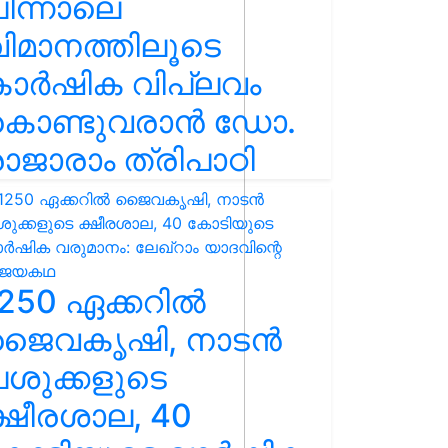
ിന്നാലെ
ിമാനത്തിലൂടെ
കാർഷിക വിപ്ലവം
കൊണ്ടുവരാൻ ഡോ.
ാജാരാം ത്രിപാഠി
250 ഏക്കറിൽ
ജൈവകൃഷി, നാടൻ
ശുക്കളുടെ
്ഷീരശാല, 40