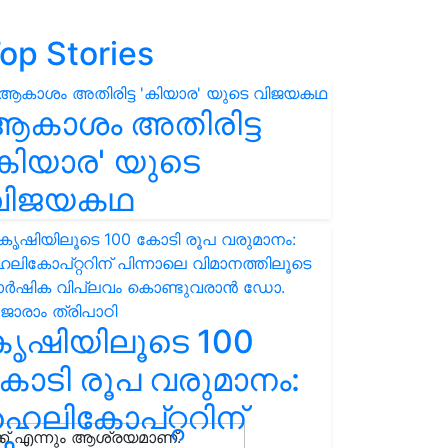
op Stories
ആകാശം അതിരിട്ട
കിയാര' യുടെ
വിജയകഥ
കൃഷിയിലൂടെ 100
ോടി രൂപ വരുമാനം:
െലികോപ്റ്ററിന്