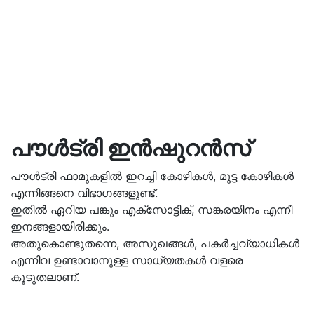
പൗൾട്രി ഇൻഷുറൻസ്
പൗൾട്രി ഫാമുകളിൽ ഇറച്ചി കോഴികൾ, മുട്ട കോഴികൾ
എന്നിങ്ങനെ വിഭാഗങ്ങളുണ്ട്.
ഇതിൽ ഏറിയ പങ്കും എക്സോട്ടിക്, സങ്കരയിനം എന്നീ
ഇനങ്ങളായിരിക്കും.
അതുകൊണ്ടുതന്നെ, അസുഖങ്ങൾ, പകർച്ചവ്യാധികൾ
എന്നിവ ഉണ്ടാവാനുള്ള സാധ്യതകൾ വളരെ
കൂടുതലാണ്.