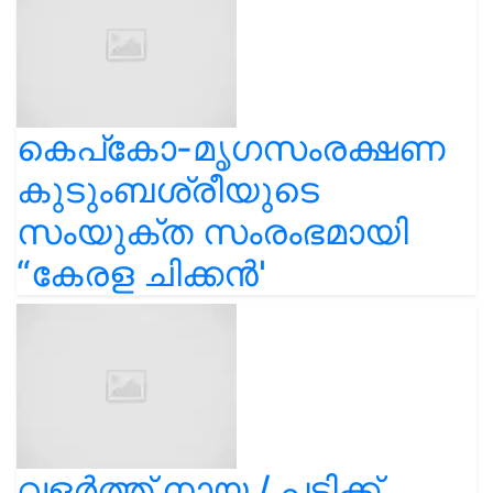
കെപ്കോ-മൃഗസംരക്ഷണ
കുടുംബശ്രീയുടെ
സംയുക്ത സംരംഭമായി
“കേരള ചിക്കൻ'
വളർത്ത് നായ / പട്ടിക്ക്