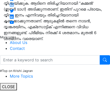
നിശ്ചയിക്കുക. ആടിനെ തിരിച്ചറിയാനായി "കമ്മൽ'
(ഇയർ ടാഗ്) അടിക്കുന്നതാണ്. ഇതിന് പുറമെ പ്രായം,
നിറം, ഇനം എന്നിവയും തിരിച്ചറിയാനായി
കണക്കാക്കുന്നതാണ്. ആടുകളിൽ തന്നെ നാടൻ,
സങ്കരയിനം, എക്സോട്ടിക് എന്നിങ്ങനെ വിവിധ
ഇനങ്ങളുണ്ട്. പ്രീമിയം നിരക്ക് 4 ശതമാനം മുതൽ 6
More Links
ശതമാനം വരെയാണ്.
About Us
Contact
#Top on Krishi Jagran
More Topics
CLOSE