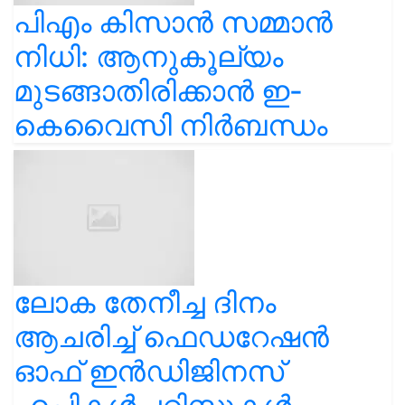
പിഎം കിസാൻ സമ്മാൻ
നിധി: ആനുകൂല്യം
മുടങ്ങാതിരിക്കാൻ ഇ-
കെവൈസി നിർബന്ധം
ലോക തേനീച്ച ദിനം
ആചരിച്ച് ഫെഡറേഷൻ
ഓഫ് ഇൻഡിജിനസ്