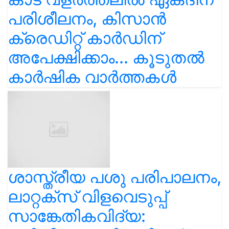
പരിശീലനം, കിസാൻ
ക്രെഡിറ്റ് കാർഡിന്
അപേക്ഷിക്കാം... കൂടുതൽ
കാർഷിക വാർത്തകൾ
ശാസ്ത്രീയ പശു പരിപാലനം,
ലാറ്റക്സ് വിളവെടുപ്പ്
സാങ്കേതികവിദ്യ: