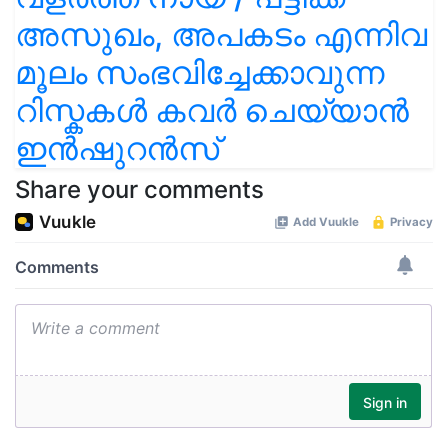
അസുഖം, അപകടം എന്നിവ
മൂലം സംഭവിച്ചേക്കാവുന്ന
റിസ്കകൾ കവർ ചെയ്യാൻ
ഇൻഷുറൻസ്
Share your comments