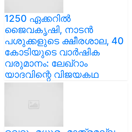
1250 ഏക്കറിൽ
ജൈവകൃഷി, നാടൻ
പശുക്കളുടെ ക്ഷീരശാല, 40
കോടിയുടെ വാർഷിക
വരുമാനം: ലേഖ്‌റാം
യാദവിന്റെ വിജയകഥ