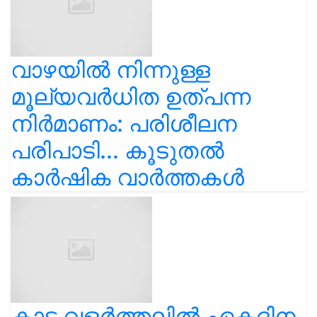
വാഴയിൽ നിന്നുള്ള
മൂല്യവർധിത ഉത്പന്ന
നിർമാണം: പരിശീലന
പരിപാടി... കൂടുതൽ
കാർഷിക വാർത്തകൾ
കാട വളര്‍ത്തലിൽ ഏകദിന