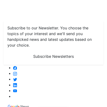
Features
Livestock & Aqua
Farm Care Tips
Organic
Farming
#FTB
Vegetables
Fruits
Spices & Cash Crops
Grain & Pulses
Flowers
Taste & Travel
Food Receipes
Monthly Reminders
Subscribe to our Newsletter. You choose the
topics of your interest and we'll send you
handpicked news and latest updates based on
your choice.
Subscribe Newsletters