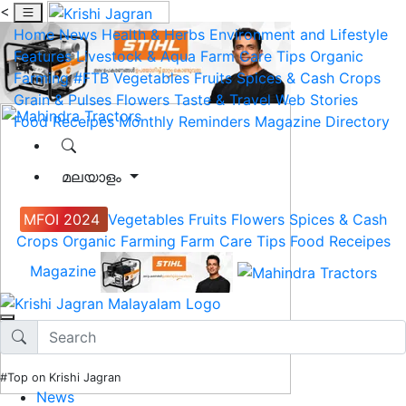
<
Home
News
Health & Herbs
Environment and Lifestyle
Features
Livestock & Aqua
Farm Care Tips
Organic
Farming
#FTB
Vegetables
Fruits
Spices & Cash Crops
Grain & Pulses
Flowers
Taste & Travel
Web Stories
Food Receipes
Monthly Reminders
Magazine
Directory
മലയാളം
MFOI 2024
Vegetables
Fruits
Flowers
Spices & Cash
Crops
Organic Farming
Farm Care Tips
Food Receipes
Magazine
#Top on Krishi Jagran
News