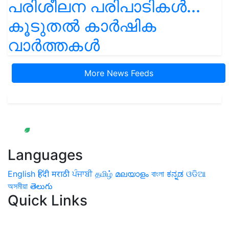
പരിശീലന പരിപാടികൾ...
കൂടുതൽ കാർഷിക
വാർത്തകൾ
More News Feeds
Languages
English
हिंदी
मराठी
ਪੰਜਾਬੀ
தமிழ்
മലയാളം
বাংলা
ಕನ್ನಡ
ଓଡିଆ
অসমীয়া
తెలుగు
Quick Links
Home
News
Health & Herbs
Environment and Lifestyle