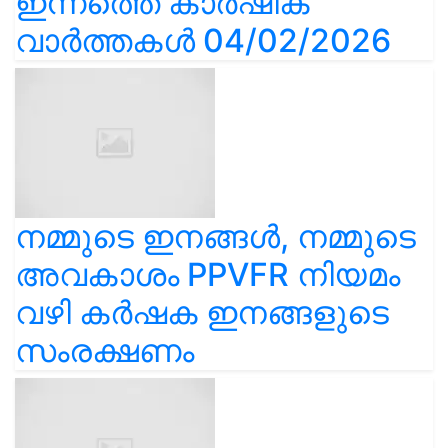
ഇന്നത്തെ കാർഷിക
വാർത്തകൾ 04/02/2026
നമ്മുടെ ഇനങ്ങൾ, നമ്മുടെ
അവകാശം PPVFR നിയമം
വഴി കർഷക ഇനങ്ങളുടെ
സംരക്ഷണം