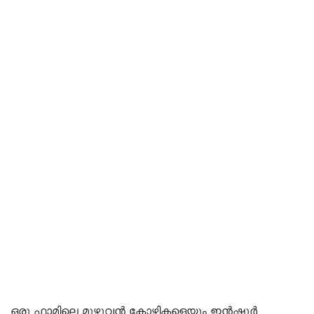
ഒരു ഫാമിലെ മുഴുവൻ കോഴികളെയും ഇൻഷുർ