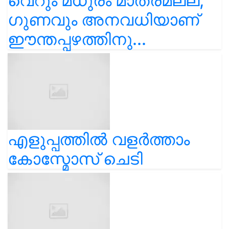
വെറും മധുരം മാത്രമല്ല,
ഗുണവും അനവധിയാണ്
ഈന്തപ്പഴത്തിനു...
എളുപ്പത്തിൽ വളർത്താം
കോസ്മോസ് ചെടി