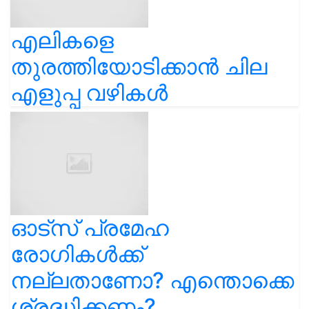
എലികളെ
തുരത്തിയോടിക്കാൻ ചില
എളുപ്പ വഴികൾ
ഓട്സ് പ്രമേഹ
രോഗികൾക്ക്
നല്ലതാണോ? എന്തൊക്കെ
ശ്രദ്ധിക്കണം?