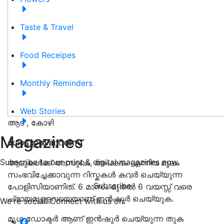
Taste & Travel
Food Receipes
Monthly Reminders
Web Stories
ആട് , കോഴി
Magazines
ഗോട്ട് ഇൻഷുറൻസ്
Subscribe to our print & digital magazines now.
ആടുകൾക്ക് അസുഖം, അപകടം എന്നിവ മൂലം
സംഭവിച്ചേക്കാവുന്ന റിസ്കകൾ കവർ ചെയ്യുന്ന
Subscribe
പോളിസിയാണിത്. 6 മാസം മുതൽ 6 വയസ്സ് വരെ
പ്രായമുള്ളവയെയാണ് ഇൻഷുർ ചെയ്യുക.
We're social. Connect with us on:
മൃഗ ഡോക്ടർ ആണ് ഇൻഷുർ ചെയ്യുന്ന തുക