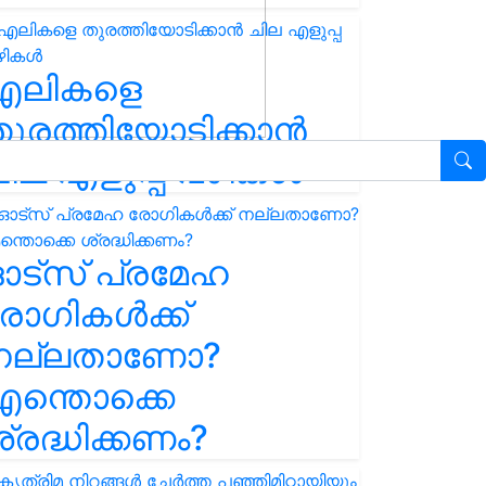
എലികളെ
ുരത്തിയോടിക്കാൻ
ില എളുപ്പ വഴികൾ
ഓട്സ് പ്രമേഹ
ോഗികൾക്ക്
നല്ലതാണോ?
ന്തൊക്കെ
്രദ്ധിക്കണം?