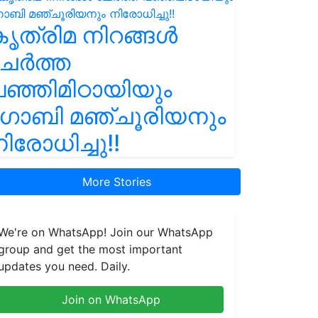
ൃത്രിമ നിറങ്ങൾ
ചേർത്ത
ഞ്ഞിമിഠായിയും
ഗോബി മഞ്ചൂരിയനും
ിരോധിച്ചു!!
More Stories
We're on WhatsApp! Join our WhatsApp
group and get the most important
updates you need. Daily.
Join on WhatsApp