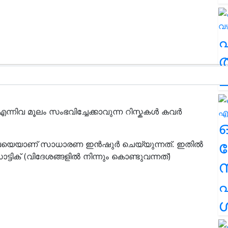
ത
r disease
ച
ന്നിവ മൂലം സംഭവിച്ചേക്കാവുന്ന റിസ്കകൾ കവർ
ര
്ളവയെയാണ് സാധാരണ ഇൻഷുർ ചെയ്യുന്നത്. ഇതിൽ
ക് (വിദേശങ്ങളിൽ നിന്നും കൊണ്ടുവന്നത്)
എ
ശ