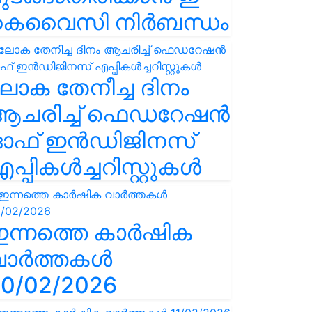
കെവൈസി നിർബന്ധം
ോക തേനീച്ച ദിനം
ആചരിച്ച് ഫെഡറേഷൻ
ഓഫ് ഇൻഡിജിനസ്
പ്പികൾച്ചറിസ്റ്റുകൾ
ഇന്നത്തെ കാർഷിക
വാർത്തകൾ
0/02/2026