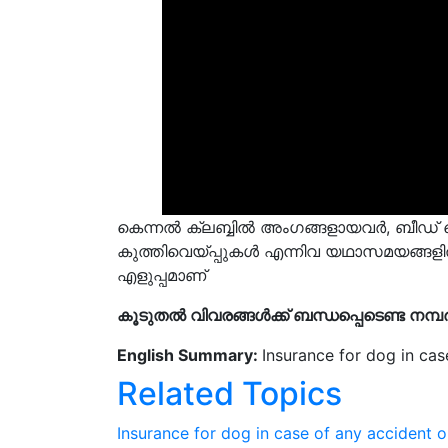
കെന്നൽ ക്ലബ്ബിൽ അംഗങ്ങളായവർ, ബീഡ് തെളി
കുത്തിവെയ്പ്പുകൾ എന്നിവ യഥാസമയങ്ങളി
എളുപ്പമാണ്
കൂടുതൽ വിവരങ്ങൾക്ക് ബന്ധപ്പെടെണ്ട നമ്
English Summary:
Insurance for dog in cas
Related Topics
Insurance for dog in case of any accident o