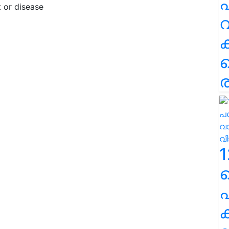
പ
വ
ര
1
പ
ക