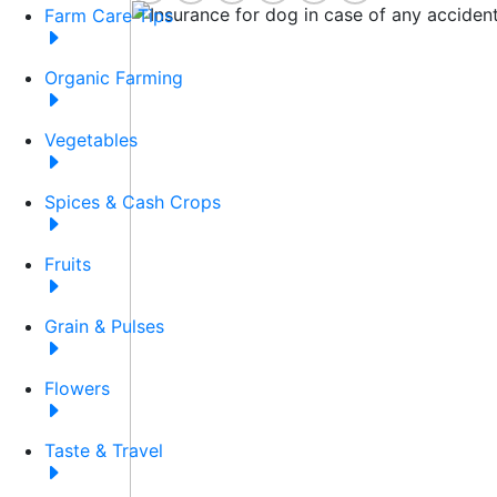
Farm Care Tips
Organic Farming
Vegetables
Spices & Cash Crops
Fruits
Grain & Pulses
Flowers
Taste & Travel