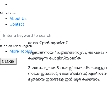
More Links
About Us
Contact
Insurance for dog in case of any accident o
ഡോഗ് ഇൻഷുറൻസ്
#Top on Krishi Jagran
More Topics
വളർത്ത് നായ / പട്ടിക്ക് അസുഖം, അപകടം എ
ചെയ്യുന്ന പോളിസിയാണിത്.
CLOSE
2 മാസം മുതൽ 8 വയസ്സ് വരെ പ്രായമുള
നാടൻ ഇനങ്ങൾ, കോസ് ബ്രീഡ്, എക്സസോട്ടി
മുതലായ ഇനങ്ങളെ ഇൻഷുർ ചെയ്യാം.