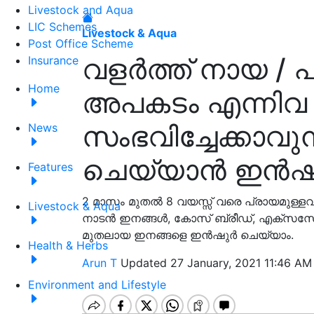
Livestock and Aqua
LIC Schemes
Livestock & Aqua
Post Office Scheme
വളർത്ത് നായ / പട
Insurance
Home
അപകടം എന്നിവ 
സംഭവിച്ചേക്കാവു
News
ചെയ്യാൻ ഇൻഷ
Features
2 മാസം മുതൽ 8 വയസ്സ് വരെ പ്രായമുള
Livestock & Aqua
നാടൻ ഇനങ്ങൾ, കോസ് ബ്രീഡ്, എക്സസോട്ടി
മുതലായ ഇനങ്ങളെ ഇൻഷുർ ചെയ്യാം.
Health & Herbs
Arun T
Updated 27 January, 2021 11:46 AM
Environment and Lifestyle