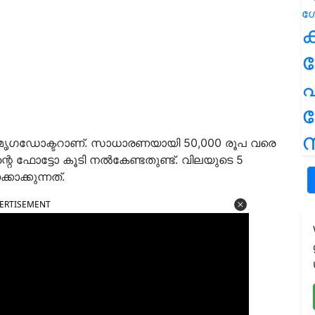
ക
പ
ന
ത് മൃഗഡോക്ടറാണ്. സാധാരണയായി 50,000 രൂപ വരെ
റെ ഫോട്ടോ കൂടി നൽകേണ്ടതുണ്ട്. വിലയുടെ 5
ാക്കുന്നത്.
ERTISEMENT