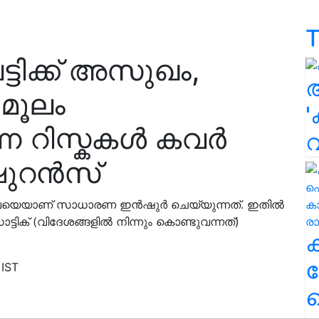
T
്ടിക്ക് അസുഖം,
മൂലം
'
ന്ന റിസ്കകൾ കവർ
ുറൻസ്
്ളവയെയാണ് സാധാരണ ഇൻഷുർ ചെയ്യുന്നത്. ഇതിൽ
ക് (വിദേശങ്ങളിൽ നിന്നും കൊണ്ടുവന്നത്)
ക
 IST
ഹ