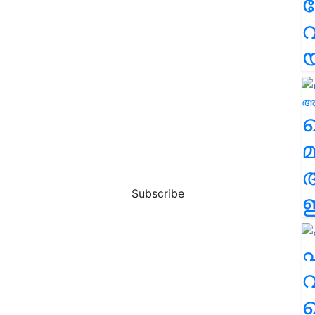
വ
വ
മ
Subscribe
ഈ
എ
വ