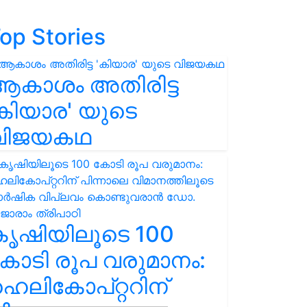
op Stories
ആകാശം അതിരിട്ട
കിയാര' യുടെ
വിജയകഥ
കൃഷിയിലൂടെ 100
ോടി രൂപ വരുമാനം:
െലികോപ്റ്ററിന്