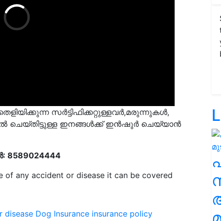
L
യിക്കുന്ന സർട്ടിഫിക്കറ്റുള്ളവർ,മരുന്നുകൾ,
ൽ ചെയ്തിട്ടുള്ള ഇനങ്ങൾക്ക് ഇൻഷുർ ചെയ്യാൻ
പർ: 8589024444
e of any accident or disease it can be covered
സ
മ
r disease
Dog Insurance
insurance policy