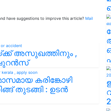
e and have suggestions to improve this article?
Mail
ല
ക്ക് അസുഖത്തിനും ,
എ
ഷുറൻസ്
മാസമായ കരിങ്കോഴി
ങ്ങ് തുടങ്ങി : ഉടൻ
2