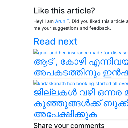
Like this article?
Hey! I am
Arun T
. Did you liked this articl
me your suggestions and feedback.
Read next
ആട് , കോഴി എന്നിവയ്
അപകടത്തിനും ഇൻ
ജില്ലകൾ വഴി ഒന്നര 
കുഞ്ഞുങ്ങൾക്ക് ബുക്കി
അപേക്ഷിക്കുക
Share your comments