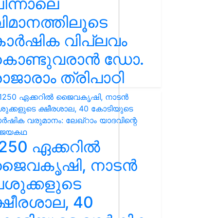
ിന്നാലെ
ിമാനത്തിലൂടെ
കാർഷിക വിപ്ലവം
കൊണ്ടുവരാൻ ഡോ.
ാജാരാം ത്രിപാഠി
250 ഏക്കറിൽ
ജൈവകൃഷി, നാടൻ
ശുക്കളുടെ
്ഷീരശാല, 40