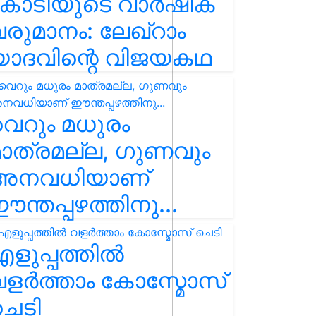
കോടിയുടെ വാർഷിക
രുമാനം: ലേഖ്‌റാം
യാദവിന്റെ വിജയകഥ
െറും മധുരം
ാത്രമല്ല, ഗുണവും
അനവധിയാണ്
ന്തപ്പഴത്തിനു...
ളുപ്പത്തിൽ
ളർത്താം കോസ്മോസ്
ചെടി