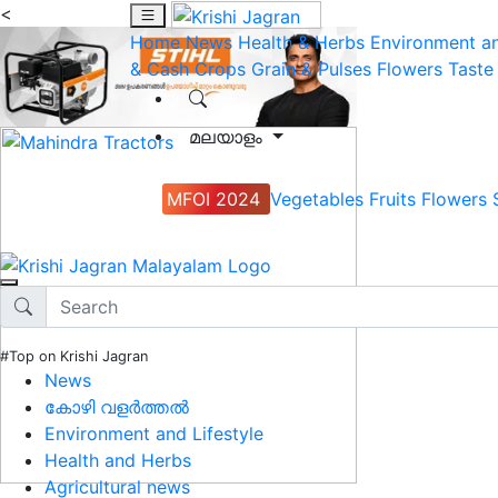
<
Home
News
Health & Herbs
Environment an
& Cash Crops
Grain & Pulses
Flowers
Taste
മലയാളം
MFOI 2024
Vegetables
Fruits
Flowers
#Top on Krishi Jagran
News
കോഴി വളർത്തൽ
Environment and Lifestyle
Health and Herbs
Agricultural news