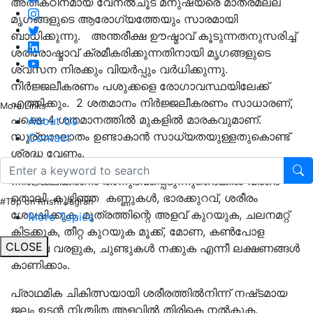
അതികഠിനമായ വേനൽചൂട് മനുഷ്യരെ മാത്രമല്ല
മൃഗങ്ങളുടെ ആരോഗ്യത്തേയും സാരമായി
ബാധിക്കുന്നു. അന്തരീക്ഷ ഊഷ്മാവ് കൂടുന്നതനുസരിച്ച്‌
ശരീരോഷ്മാവ് ക്രമീകരിക്കുന്നതിനായി മൃഗങ്ങളുടെ
ശ്വസന നിരക്കും വിയർപ്പും വർധിക്കുന്നു.
നിർജ്ജലീകരണം പശുക്കളെ രോഗാവസ്ഥയിലേക്ക്
എത്തിക്കും. 2 ശതമാനം നിർജ്ജലീകരണം സാധാരണ്,
More Links
പക്ഷെ 4 ശതമാനത്തിൽ മുകളിൽ മാരകവുമാണ്.
About Us
സൂര്യാഘാതം ഉണ്ടാകാൻ സാധ്യതയുള്ളതുകൊണ്ട്
Contact
ശ്രദ്ധ വേണം.
നിർജ്ജലീകരണം അനുഭവപ്പെടുന്നുണ്ടെങ്കിൽ വരണ്ട
തൊലി, കുഴിഞ്ഞ കണ്ണുകൾ, ഭാരക്കുറവ്, ശരീരം
#Top on Krishi Jagran
ശോഷിക്കുക, മൂത്രത്തിന്റെ അളവ് കുറയുക, ചലനമറ്റ്
More Topics
കിടക്കുക, തീറ്റ കുറയുക മൂക്ക്, മോണ, കൺപോള
CLOSE
എന്നിവ വരളുക, ചുണ്ടുകൾ നക്കുക എന്നീ ലക്ഷണങ്ങൾ
കാണിക്കാം.
പ്രാഥമിക ചികിത്സയായി ശരീരത്തിൽനിന്ന് നഷ്‌ടമായ
ജലം ഉടൻ നിശ്ചിത അളവിൽ തിരികെ നൽകുക.