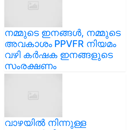
നമ്മുടെ ഇനങ്ങൾ, നമ്മുടെ
അവകാശം PPVFR നിയമം
വഴി കർഷക ഇനങ്ങളുടെ
സംരക്ഷണം
വാഴയിൽ നിന്നുള്ള