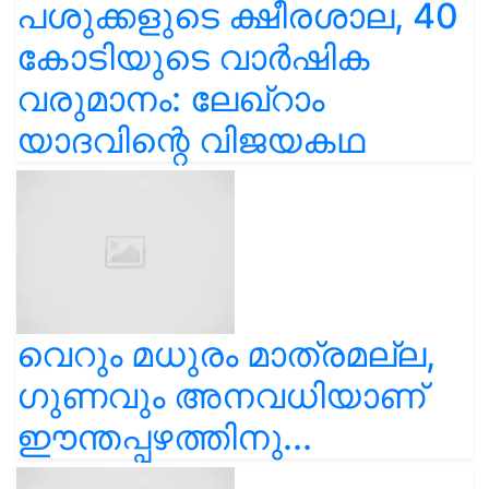
പശുക്കളുടെ ക്ഷീരശാല, 40
കോടിയുടെ വാർഷിക
വരുമാനം: ലേഖ്‌റാം
യാദവിന്റെ വിജയകഥ
വെറും മധുരം മാത്രമല്ല,
ഗുണവും അനവധിയാണ്
ഈന്തപ്പഴത്തിനു...