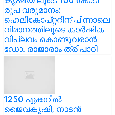
കൃഷിയിലൂടെ 100 കോടി
രൂപ വരുമാനം:
ഹെലികോപ്റ്ററിന് പിന്നാലെ
വിമാനത്തിലൂടെ കാർഷിക
വിപ്ലവം കൊണ്ടുവരാൻ
ഡോ. രാജാരാം ത്രിപാഠി
1250 ഏക്കറിൽ
ജൈവകൃഷി, നാടൻ