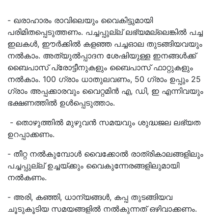
- ഖരാഹാരം രാവിലെയും വൈകിട്ടുമായി
പരിമിതപ്പെടുത്തണം. പച്ചപ്പുല്ല് ലഭ്യമല്ലെങ്കിൽ പച്ച
ഇലകൾ, ഈർക്കിൽ കളഞ്ഞ പച്ചഓല തുടങ്ങിയവയും
നൽകാം. അത്യുൽപ്പാദന ശേഷിയുള്ള ഇനങ്ങൾക്ക്
ബൈപാസ് പ്രോട്ടീനുകളും ബൈപാസ് ഫാറ്റുകളും
നൽകാം. 100 ഗ്രാം ധാതുലവണം, 50 ഗ്രാം ഉപ്പും 25
ഗ്രാം അപ്പക്കാരവും വൈറ്റമിൻ എ, ഡി, ഇ എന്നിവയും
ഭക്ഷണത്തിൽ ഉൾപ്പെടുത്താം.
- തൊഴുത്തിൽ മുഴുവൻ സമയവും ശുദ്ധജല ലഭ്യത
ഉറപ്പാക്കണം.
- തീറ്റ നൽകുമ്പോൾ വൈക്കോൽ രാത്രികാലങ്ങളിലും
പച്ചപ്പുല്ല് ഉച്ചയ്ക്കും വൈകുന്നേരങ്ങളിലുമായി
നൽകണം.
- അരി, കഞ്ഞി, ധാന്യങ്ങൾ, കപ്പ തുടങ്ങിയവ
ചൂടുകൂടിയ സമയങ്ങളിൽ നൽകുന്നത് ഒഴിവാക്കണം.