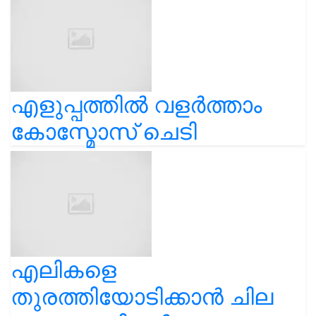
എളുപ്പത്തിൽ വളർത്താം
കോസ്മോസ് ചെടി
എലികളെ
തുരത്തിയോടിക്കാൻ ചില