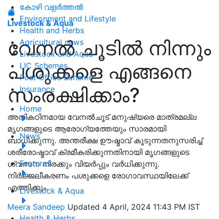
കോഴി വളർത്തൽ
Environment and Lifestyle
Livestock & Aqua
Health and Herbs
വേനൽ ചൂടിൽ നിന്നും
Agricultural news
Livestock and Aqua
പശുക്കളെ എങ്ങനെ
LIC Schemes
Post Office Scheme
സംരക്ഷിക്കാം?
Insurance
Home
അതികഠിനമായ വേനൽചൂട് മനുഷ്യരെ മാത്രമല്ല
മൃഗങ്ങളുടെ ആരോഗ്യത്തേയും സാരമായി
News
ബാധിക്കുന്നു. അന്തരീക്ഷ ഊഷ്മാവ് കൂടുന്നതനുസരിച്ച്‌
ശരീരോഷ്മാവ് ക്രമീകരിക്കുന്നതിനായി മൃഗങ്ങളുടെ
Features
ശ്വസന നിരക്കും വിയർപ്പും വർധിക്കുന്നു.
നിർജ്ജലീകരണം പശുക്കളെ രോഗാവസ്ഥയിലേക്ക്
എത്തിക്കും.
Livestock & Aqua
Meera Sandeep
Updated 4 April, 2024 11:43 PM IST
Health & Herbs