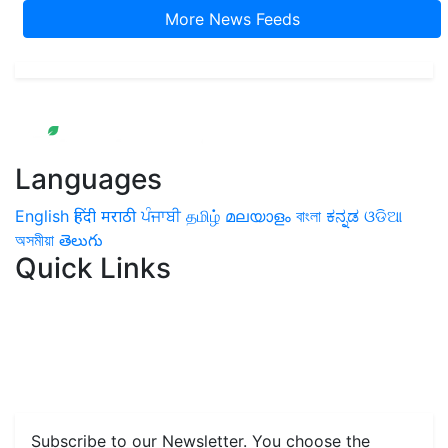
More News Feeds
Languages
English
हिंदी
मराठी
ਪੰਜਾਬੀ
தமிழ்
മലയാളം
বাংলা
ಕನ್ನಡ
ଓଡିଆ
অসমীয়া
తెలుగు
Quick Links
Home
News
Health & Herbs
Environment and Lifestyle
Features
Livestock & Aqua
Farm Care Tips
Organic
Farming
#FTB
Vegetables
Fruits
Spices & Cash Crops
Grain & Pulses
Flowers
Taste & Travel
Food Receipes
Monthly Reminders
Subscribe to our Newsletter. You choose the