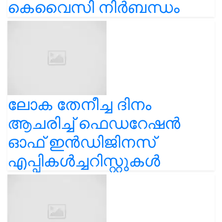
കെവൈസി നിർബന്ധം
ലോക തേനീച്ച ദിനം
ആചരിച്ച് ഫെഡറേഷൻ
ഓഫ് ഇൻഡിജിനസ്
എപ്പികൾച്ചറിസ്റ്റുകൾ