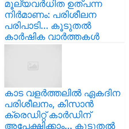
മൂല്യവർധിത ഉത്പന്ന
നിർമാണം: പരിശീലന
പരിപാടി... കൂടുതൽ
കാർഷിക വാർത്തകൾ
കാട വളര്‍ത്തലിൽ ഏകദിന
പരിശീലനം, കിസാൻ
ക്രെഡിറ്റ് കാർഡിന്
അപേക്ഷിക്കാം... കൂടുതൽ