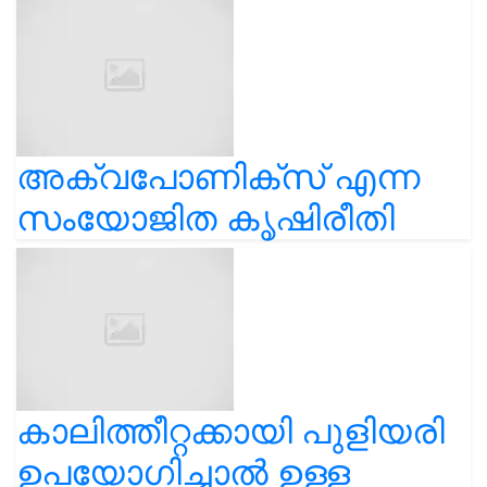
അക്വപോണിക്സ് എന്ന
സംയോജിത കൃഷിരീതി
കാലിത്തീറ്റക്കായി പുളിയരി
ഉപയോഗിച്ചാൽ ഉള്ള