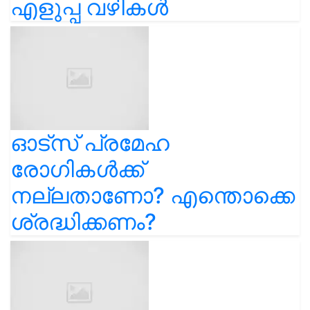
എളുപ്പ വഴികൾ
ഓട്സ് പ്രമേഹ
രോഗികൾക്ക്
നല്ലതാണോ? എന്തൊക്കെ
ശ്രദ്ധിക്കണം?