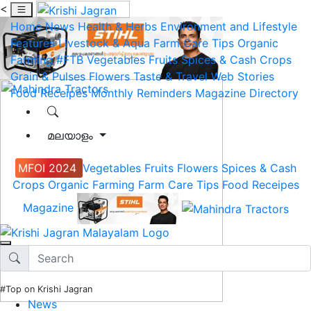
<
Home
News
Health & Herbs
Environment and Lifestyle
Features
Livestock & Aqua
Farm Care Tips
Organic
Farming
#FTB
Vegetables
Fruits
Spices & Cash Crops
Grain & Pulses
Flowers
Taste & Travel
Web Stories
Food Receipes
Monthly Reminders
Magazine
Directory
മലയാളം
MFOI 2024
Vegetables
Fruits
Flowers
Spices & Cash
Crops
Organic Farming
Farm Care Tips
Food Receipes
Magazine
#Top on Krishi Jagran
News