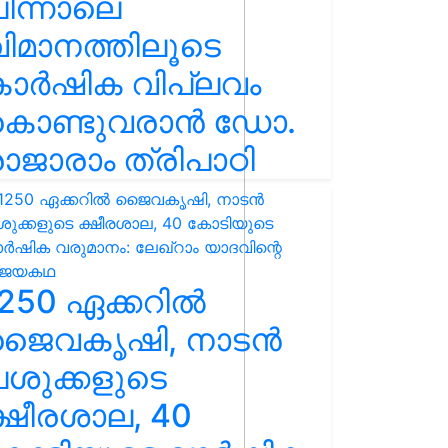
ിന്നാലെ
ിമാനത്തിലൂടെ
കാർഷിക വിപ്ലവം
കൊണ്ടുവരാൻ ഡോ.
ാജാരാം ത്രിപാഠി
250 ഏക്കറിൽ
ജൈവകൃഷി, നാടൻ
ശുക്കളുടെ
്ഷീരശാല, 40