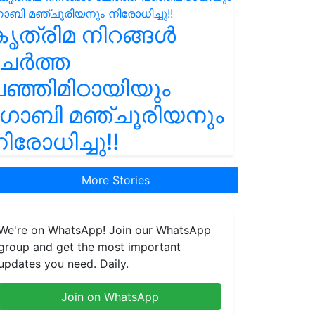
ൃത്രിമ നിറങ്ങൾ
ചേർത്ത
ഞ്ഞിമിഠായിയും
ഗോബി മഞ്ചൂരിയനും
ിരോധിച്ചു!!
More Stories
We're on WhatsApp! Join our WhatsApp
group and get the most important
updates you need. Daily.
Join on WhatsApp