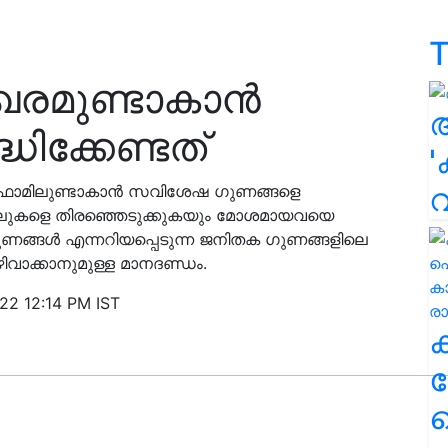
T
േഖരമുണ്ടാകാൻ
ധിക്കേണ്ടത്
'
 ഫാമിലുണ്ടാകാൻ സവിശേഷ ഗുണങ്ങളെ
യലുകളെ തിരഞ്ഞെടുക്കുകയും മോശമായവയെ
ുണങ്ങൾ എന്നറിയപ്പെടുന്ന ജനിതക ഗുണങ്ങളിലെ
ിവാക്കാനുമുള്ള മാനദണ്ഡം.
22 12:14 PM IST
ക
ഹ