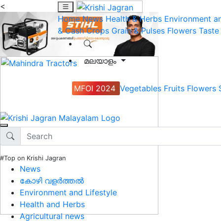
<
Home
News
Health & Herbs
Environment an
& Cash Crops
Grain & Pulses
Flowers
Taste
മലയാളം
MFOI 2024
Vegetables
Fruits
Flowers
#Top on Krishi Jagran
News
കോഴി വളർത്തൽ
Environment and Lifestyle
Health and Herbs
Agricultural news