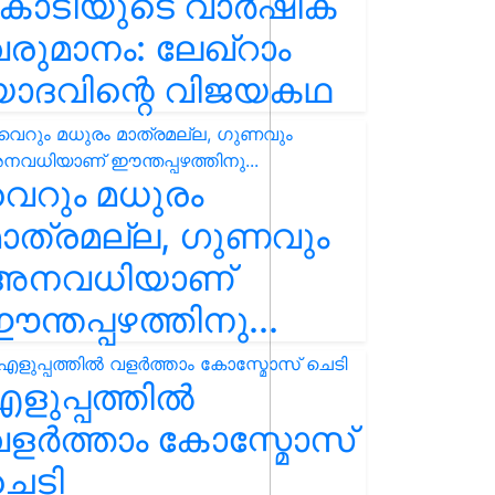
കോടിയുടെ വാർഷിക
രുമാനം: ലേഖ്‌റാം
യാദവിന്റെ വിജയകഥ
െറും മധുരം
ാത്രമല്ല, ഗുണവും
അനവധിയാണ്
ന്തപ്പഴത്തിനു...
ളുപ്പത്തിൽ
ളർത്താം കോസ്മോസ്
ചെടി