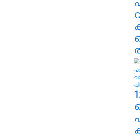
പ
വ
ര
1
പ
ക