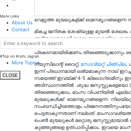
More Links
വെളുത്ത മുയലുകള്ക്ക് ഓമനമൃഗങ്ങളെന്ന ന
About Us
Contact
മികച്ച ജനിതക ശേഷിയുള്ള മുയൽ ശേഖരം
അടിസ്ഥാനമാക്കി ഓരോ തലമുറയിലും മു
ഒഴിവാക്കുകയും ചെയ്യണം. സാമ്പത്തിക ഗ
പ്രകടനമായിരിക്കണം തിരഞ്ഞെടുക്കാനും ഒഴ
#Top on Krishi Jagran
More Topics
ന്യൂസിലാന്റ് വൈറ്റ്,
സോവിയറ്റ് ചിഞ്ചില
, 
ഇന്ന് പ്രധാനമായി ലഭ്യമാകുന്ന നാല് ഇറച്ചി മ
CLOSE
സമയത്ത് ഇവയ്ക്ക് 4-5 കിലോഗ്രാമിനും ഇ
അടിസ്ഥാനത്തിൽ ശുദ്ധ ജനുസ്സുകളേയോ
തിരഞ്ഞെടുക്കാം. മാംസ വിപണിയില്‍ എല്ലാ
മുയലുകള്‍ക്ക് ഓമനമൃഗങ്ങളെന്ന നിലയിലു
സംബന്ധിച്ചിടത്തോളം പ്രജനനത്തിനുപയോഗി
പെട്ടതാകുന്നതാണ് നല്ലത്. മാംസാവശ്യത്
പെണ്‍ മുയലുകള്‍ മറ്റൊരു ജനുസ്സുമായാല്‍
കുഞ്ഞുങ്ങളെ ഉത്പാദിപ്പിക്കാം. ഇവയെ മാംസ