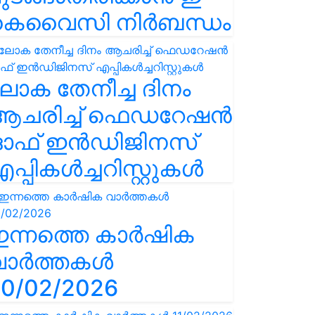
കെവൈസി നിർബന്ധം
ോക തേനീച്ച ദിനം
ആചരിച്ച് ഫെഡറേഷൻ
ഓഫ് ഇൻഡിജിനസ്
പ്പികൾച്ചറിസ്റ്റുകൾ
ഇന്നത്തെ കാർഷിക
വാർത്തകൾ
0/02/2026