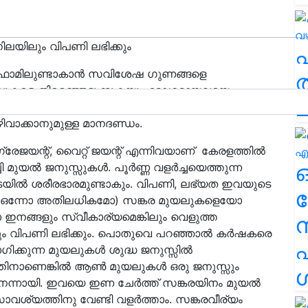
ിലയിലും വിപണി ലഭിക്കും
 ഫാമിലുണ്ടാകാൻ സവിശേഷ ഗുണങ്ങളെ
ത
യലുകളെ തിരഞ്ഞെടുക്കുകയും മോശമായവയെ
ച
ുണങ്ങൾ എന്നറിയപ്പെടുന്ന ജനിതക ഗുണങ്ങളിലെ
ിവാക്കാനുമുള്ള മാനദണ്ഡം.
ഗ്രേജയന്റ്, വൈറ്റ് ജയന്റ് എന്നിവയാണ് കേരളത്തില്‍
ുയല്‍ ജനുസ്സുകള്‍. പൂര്‍ണ്ണ വളര്‍ച്ചയെത്തുന്ന
ടയില്‍ ശരീരഭാരമുണ്ടാകും. വിപണി, ലഭ്യത ഇവയുടെ
ര
 (ഒന്നോ അതിലധികമോ) സങ്കര മുയലുകളെയോ
 ഇനങ്ങളും സ്വീകാര്യമെങ്കിലും വെളുത്ത
ം വിപണി ലഭിക്കും. പൊതുവെ പറഞ്ഞാല്‍ കര്‍ഷകരെ
എ
ക്കുന്ന മുയലുകൾ ശുദ്ധ ജനുസ്സില്‍
തിനാണെങ്കിൽ ആണ്‍ മുയലുകള്‍ ഒരു ജനുസ്സും
ശ
 നന്നായി. ഇവയെ ഇണ ചേര്‍ത്ത് സങ്കരയിനം മുയല്‍
ാവശ്യത്തിനു വേണ്ടി വളര്‍ത്താം. സങ്കരവീര്യം