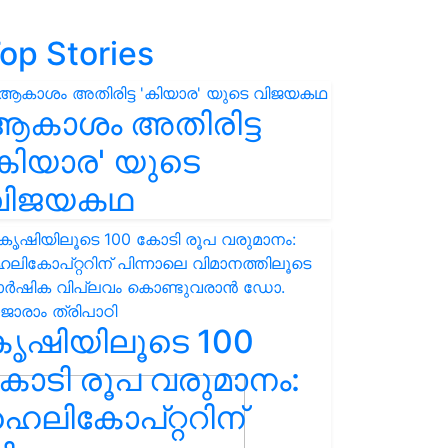
op Stories
ആകാശം അതിരിട്ട
കിയാര' യുടെ
വിജയകഥ
കൃഷിയിലൂടെ 100
ോടി രൂപ വരുമാനം:
െലികോപ്റ്ററിന്