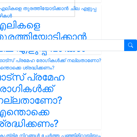
എലികളെ
ുരത്തിയോടിക്കാൻ
ില എളുപ്പ വഴികൾ
ഓട്സ് പ്രമേഹ
ോഗികൾക്ക്
നല്ലതാണോ?
ന്തൊക്കെ
്രദ്ധിക്കണം?