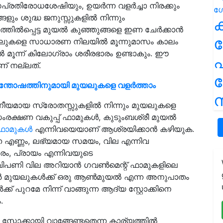
പ്രതിരോധശേഷിയും, ഉയര്‍ന്ന വളര്‍ച്ചാ നിരക്കും
ളും ശുദ്ധ ജനുസ്സുകളില്‍ നിന്നും
ക
തില്‍പ്പെട്ട മുയല്‍ കുഞ്ഞുങ്ങളെ ഇണ ചേര്‍ക്കാന്‍
ലുകളെ സാധാരണ നിലയില്‍ മൂന്നുമാസം കാലം
്‍ മൂന്ന് കിലോഗ്രാം ശരീരഭാരം ഉണ്ടാകും. ഈ
പ
് നല്ലത്.
ന്തോഷത്തിനുമായി മുയലുകളെ വളർത്താം
ന
നീയമായ സ്രോതസ്സുകളില്‍ നിന്നും മുയലുകളെ
സംരക്ഷണ വകുപ്പ് ഫാമുകള്‍, കുടുംബശ്രീ മുയല്‍
ഫാമുകള്‍
എന്നിവയെയാണ് ആശ്രയിക്കാന്‍ കഴിയുക.
ന്ന എണ്ണം, ലഭ്യമായ സമയം, വില എന്നിവ
രം, പ്രായം എന്നിവയുടെ
ിപണി വില അറിയാന്‍ ഗവണ്‍മെന്റ് ഫാമുകളിലെ
ണ്‍ മുയലുകള്‍ക്ക് ഒരു ആണ്‍മുയല്‍ എന്ന അനുപാതം
്ക് പുറമേ നിന്ന് വാങ്ങുന്ന ആദ്യ സ്റ്റോക്കിനെ
.
റ്റോക്കായി വാങ്ങേണ്ടതെന്ന കാര്യത്തില്‍