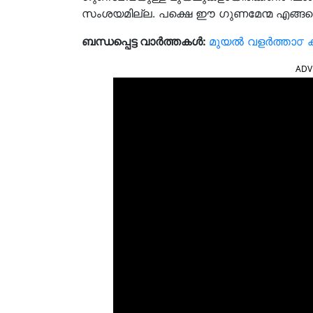
സംശയമില്ല. പക്ഷെ ഈ ഗുണമേന്മ എങ്ങനെ ന
ബന്ധപ്പെട്ട വാർത്തകൾ:
മുയൽ വളർത്താ൦ 
ADV