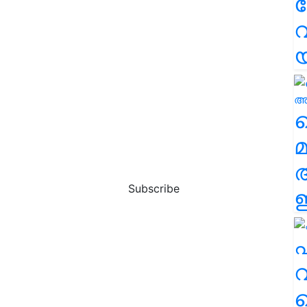
വ
വ
മ
Subscribe
ഈ
എ
വ