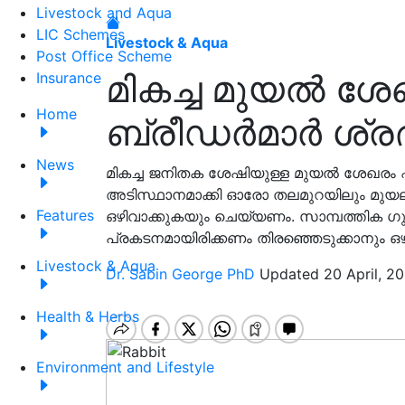
Livestock and Aqua
LIC Schemes
Livestock & Aqua
Post Office Scheme
മികച്ച മുയൽ ശ
Insurance
Home
ബ്രീഡർമാർ ശ്രദ്
News
മികച്ച ജനിതക ശേഷിയുള്ള മുയൽ ശേഖരം
അടിസ്ഥാനമാക്കി ഓരോ തലമുറയിലും മു
Features
ഒഴിവാക്കുകയും ചെയ്യണം. സാമ്പത്തിക ഗ
പ്രകടനമായിരിക്കണം തിരഞ്ഞെടുക്കാനും ഒഴ
Livestock & Aqua
Dr. Sabin George PhD
Updated 20 April, 20
Health & Herbs
Environment and Lifestyle