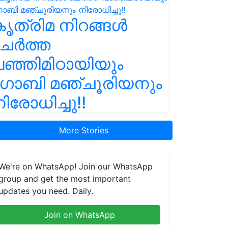
ൃത്രിമ നിറങ്ങൾ
ചേർത്ത
ഞ്ഞിമിഠായിയും
ഗോബി മഞ്ചൂരിയനും
ിരോധിച്ചു!!
More Stories
We're on WhatsApp! Join our WhatsApp
group and get the most important
updates you need. Daily.
Join on WhatsApp