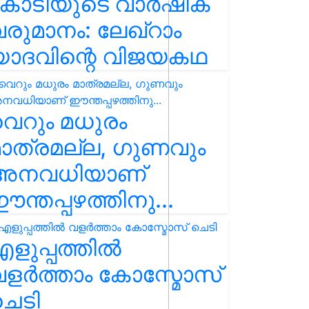
കോടിയുടെ വാർഷിക
രുമാനം: ലേഖ്‌റാം
യാദവിന്റെ വിജയകഥ
െറും മധുരം
ാത്രമല്ല, ഗുണവും
അനവധിയാണ്
ന്തപ്പഴത്തിനു...
ളുപ്പത്തിൽ
ളർത്താം കോസ്മോസ്
ചെടി