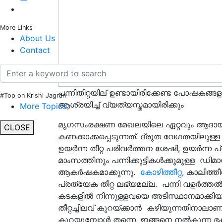
More Links
About Us
Contact
പന്നിതീറ്റയില് ഉണ്ടായിരിക്കേണ്ട പോഷകങ
#Top on Krishi Jagran
ആശ്രയിച്ച് വ്യത്യസ്തമായിരിക്കും
More Topics
മൃഗസംരക്ഷണ മേഖലയിലെ ഏറ്റവും ആദാ
CLOSE
കണക്കാക്കപ്പെടുന്നത്. ദ്രുത വേഗതയിലുള്
ഉയര്‍ന്ന തീറ്റ പരിവര്‍ത്തന ശേഷി, ഉയര്‍ന്ന 
മാംസത്തിനും പന്നിക്കുട്ടികള്‍ക്കുമുള്ള ഡിമ
ആകര്‍ഷകമാക്കുന്നു.
കോഴിത്തീറ്റ
, കാലിത്ത
പ്രത്യേക തീറ്റ ലഭ്യമല്ല. പന്നി വളര്‍ത്തല
കടകളിൽ നിന്നുള്ളവയെ അടിസ്ഥാനമാക്ക
തീറ്റച്ചിലവ് കുറയ്ക്കാന്‍ കഴിയുന്നതിനാലാണ് 
കുറയുമ്പോള്‍ തന്നെ, ഇങ്ങനെ നല്‍കുന്ന ഭക്ഷ്യ