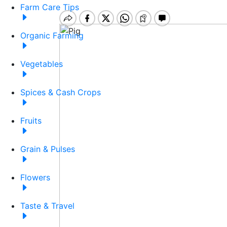
Farm Care Tips
Organic Farming
Vegetables
Spices & Cash Crops
Fruits
Grain & Pulses
Flowers
Taste & Travel