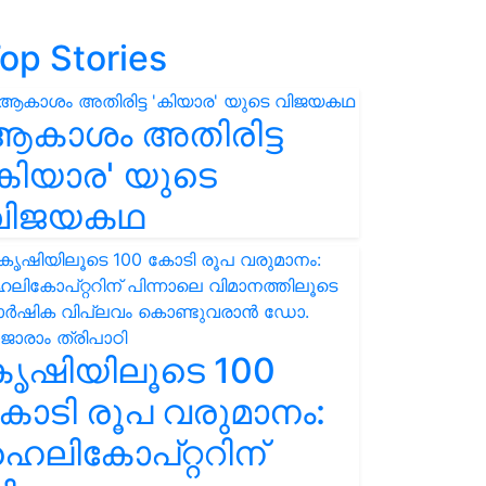
op Stories
ആകാശം അതിരിട്ട
കിയാര' യുടെ
വിജയകഥ
കൃഷിയിലൂടെ 100
ോടി രൂപ വരുമാനം:
െലികോപ്റ്ററിന്