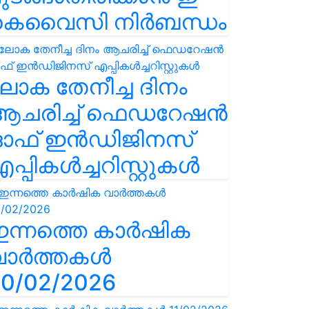
കെവൈസി നിർബന്ധം
ോക തേനീച്ച ദിനം
ആചരിച്ച് ഫെഡറേഷൻ
ഓഫ് ഇൻഡിജിനസ്
പ്പികൾച്ചറിസ്റ്റുകൾ
ഇന്നത്തെ കാർഷിക
വാർത്തകൾ
0/02/2026