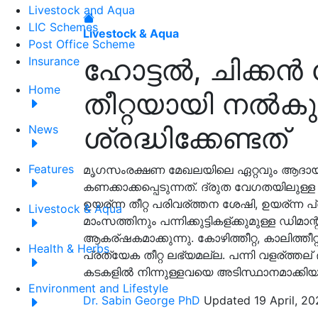
Livestock and Aqua
LIC Schemes
Livestock & Aqua
Post Office Scheme
ഹോട്ടൽ, ചിക്കൻ വേ
Insurance
Home
തീറ്റയായി നൽക
ശ്രദ്ധിക്കേണ്ടത്
News
Features
മൃഗസംരക്ഷണ മേഖലയിലെ ഏറ്റവും ആദാ
കണക്കാക്കപ്പെടുന്നത്. ദ്രുത വേഗതയിലുള്
ഉയര്ന്ന തീറ്റ പരിവര്ത്തന ശേഷി, ഉയര്ന്ന പ
Livestock & Aqua
മാംസത്തിനും പന്നിക്കുട്ടികള്ക്കുമുള്ള ഡിമ
ആകര്ഷകമാക്കുന്നു. കോഴിത്തീറ്റ, കാലിത്തീ
Health & Herbs
പ്രത്യേക തീറ്റ ലഭ്യമല്ല. പന്നി വളര്ത്തല്
കടകളിൽ നിന്നുള്ളവയെ അടിസ്ഥാനമാക്കി
Environment and Lifestyle
Dr. Sabin George PhD
Updated 19 April, 20