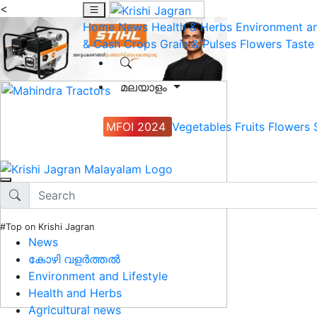
<
Home
News
Health & Herbs
Environment an
& Cash Crops
Grain & Pulses
Flowers
Taste
മലയാളം
MFOI 2024
Vegetables
Fruits
Flowers
#Top on Krishi Jagran
News
കോഴി വളർത്തൽ
Environment and Lifestyle
Health and Herbs
Agricultural news