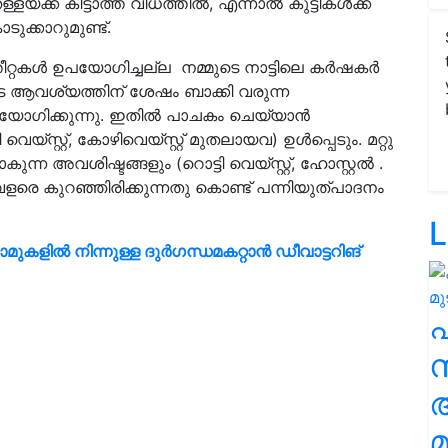
്ക്ക് കിട്ടാത്ത വിധത്തില്‍, എന്നാല്‍ കുട്ടികള്‍ക്ക്
ുക്കാറുമുണ്ട്.
റ്റകള്‍ ഉപയോഗിച്ചല്ല നമ്മുടെ നാട്ടിലെ കര്‍ഷകര്‍
രുടെ ആവശ്യത്തിന് ശേഷം ബാക്കി വരുന്ന
ി ഉപയോഗിക്കുന്നു. ഇതിൽ പാചകം ചെയ്യാന്‍
യ്സ്റ്റ്, കോഴിവെയ്സ്റ്റ് മുതലായവ) ഉള്‍പ്പെടും. മറ്റു
ുന്ന അവശിഷ്ടങ്ങളും (റൊട്ടി വെയ്സ്റ്റ്, ഹോസ്റ്റല്‍ .
് വളരെ കുറഞ്ഞിരിക്കുന്നതു കൊണ്ട് പന്നിയുത്പാദനം
L
ാമുകളിൽ നിന്നുള്ള ദുര്‍ഗന്ധമകറ്റാൻ ഡീവാട്ടറിങ്
സ
മ