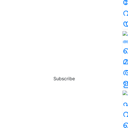
വ
വ
മ
Subscribe
ഈ
എ
വ