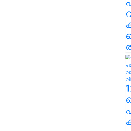
പ
വ
ര
1
പ
ക