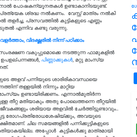
തതിനാല്‍ പോഷകന്യൂനതകള്‍ ഉണ്ടാകാനിടയുണ്ട്.
ക
 പ്രത്യേക ശ്രദ്ധ നല്‍കണം. വേസ്റ്റ് മാത്രം നല്‍കി
ല്‍ തളര്‍ച്ച, പ്രസവത്തില്‍ കുട്ടികളുടെ എണ്ണം
ൂടുതല്‍ എന്നിവ കണ്ടു വരുന്നു.
പ
ർത്താം, വിദഗ്ദ്ധരിൽ നിന്ന് പഠിക്കാം
ക്ഷണ വകുപ്പുമൊക്കെ നടത്തുന്ന ഫാമുകളിൽ
ന
 ഉപഉല്പന്നങ്ങള്‍,
പിണ്ണാക്കുകള്‍
, മറ്റു മാംസ്യ
ത്.
ങ്ങളുടെ അളവ് പന്നിയുടെ ശാരിരികാവസ്ഥയെ
്തിന് തള്ളയില്‍ നിന്നും മാറ്റിയ
ം മാംസ്യം ഉണ്ടായിരിക്കണം. എന്നാല്‍മുതിര്‍ന്ന
ള്ള തീറ്റ മതിയാകും അതു പോലെത്തന്നെ തീറ്റയില്‍
ീവകങ്ങളും ശരിയായ അളവില്‍ ചേർത്തിട്ടുണ്ടാവും..
ചപ്പെട്ട രോഗപ്രതിരോധശേഷിയ്ക്കും, അവയുടെ
്ഷിതമാണ്. ചില സമയങ്ങളിൽ പന്നിക്കുട്ടികളുടെ
രം മതിയാകയില്ല. അപ്പോൾ കുട്ടികള്‍ക്കു മാത്രമായി