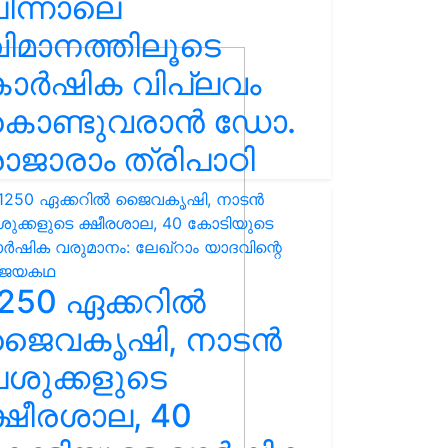
ിന്നാലെ
ിമാനത്തിലൂടെ
കാർഷിക വിപ്ലവം
കൊണ്ടുവരാൻ ഡോ.
ാജാരാം ത്രിപാഠി
250 ഏക്കറിൽ
ജൈവകൃഷി, നാടൻ
ശുക്കളുടെ
്ഷീരശാല, 40