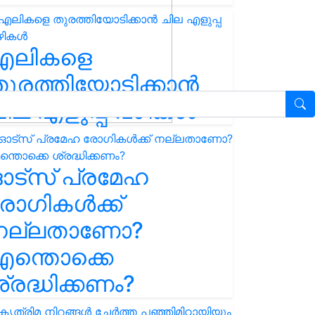
എലികളെ
ുരത്തിയോടിക്കാൻ
ില എളുപ്പ വഴികൾ
ഓട്സ് പ്രമേഹ
ോഗികൾക്ക്
നല്ലതാണോ?
ന്തൊക്കെ
്രദ്ധിക്കണം?