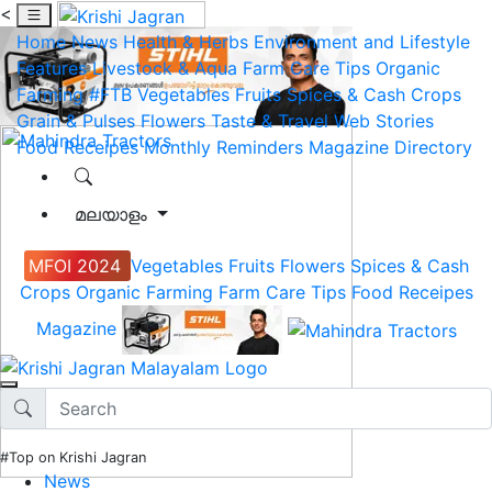
<
Home
News
Health & Herbs
Environment and Lifestyle
Features
Livestock & Aqua
Farm Care Tips
Organic
Farming
#FTB
Vegetables
Fruits
Spices & Cash Crops
Grain & Pulses
Flowers
Taste & Travel
Web Stories
Food Receipes
Monthly Reminders
Magazine
Directory
മലയാളം
MFOI 2024
Vegetables
Fruits
Flowers
Spices & Cash
Crops
Organic Farming
Farm Care Tips
Food Receipes
Magazine
#Top on Krishi Jagran
News