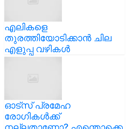
എലികളെ
തുരത്തിയോടിക്കാൻ ചില
എളുപ്പ വഴികൾ
ഓട്സ് പ്രമേഹ
രോഗികൾക്ക്
നല്ലതാണോ? എന്തൊക്കെ