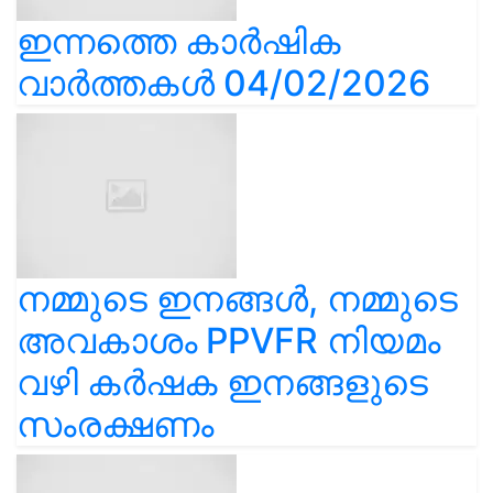
ഇന്നത്തെ കാർഷിക
വാർത്തകൾ 04/02/2026
നമ്മുടെ ഇനങ്ങൾ, നമ്മുടെ
അവകാശം PPVFR നിയമം
വഴി കർഷക ഇനങ്ങളുടെ
സംരക്ഷണം