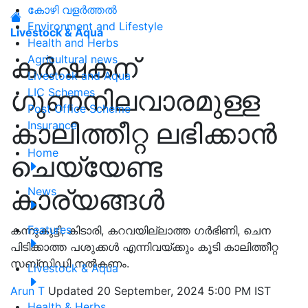
കോഴി വളർത്തൽ
Environment and Lifestyle
Livestock & Aqua
Health and Herbs
കർഷകന്
Agricultural news
Livestock and Aqua
ഗുണനിലവാരമുള്ള
LIC Schemes
Post Office Scheme
കാലിത്തീറ്റ ലഭിക്കാൻ
Insurance
Home
ചെയ്യേണ്ട
കാര്യങ്ങൾ
News
Features
കന്നുകുട്ടി, കിടാരി, കറവയില്ലാത്ത ഗർഭിണി, ചെന
പിടിക്കാത്ത പശുക്കൾ എന്നിവയ്ക്കും കൂടി കാലിത്തീറ്റ
സബ്‌സിഡി നൽകണം.
Livestock & Aqua
Arun T
Updated 20 September, 2024 5:00 PM IST
Health & Herbs