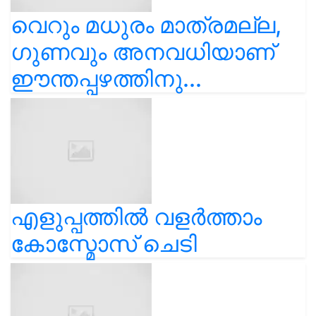
വെറും മധുരം മാത്രമല്ല,
ഗുണവും അനവധിയാണ്
ഈന്തപ്പഴത്തിനു...
എളുപ്പത്തിൽ വളർത്താം
കോസ്മോസ് ചെടി