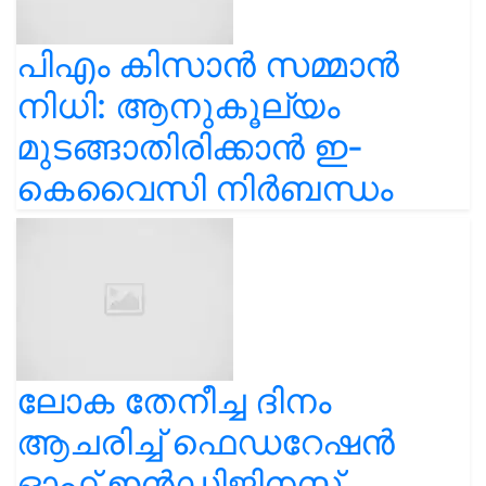
പിഎം കിസാൻ സമ്മാൻ
നിധി: ആനുകൂല്യം
മുടങ്ങാതിരിക്കാൻ ഇ-
കെവൈസി നിർബന്ധം
ലോക തേനീച്ച ദിനം
ആചരിച്ച് ഫെഡറേഷൻ
ഓഫ് ഇൻഡിജിനസ്