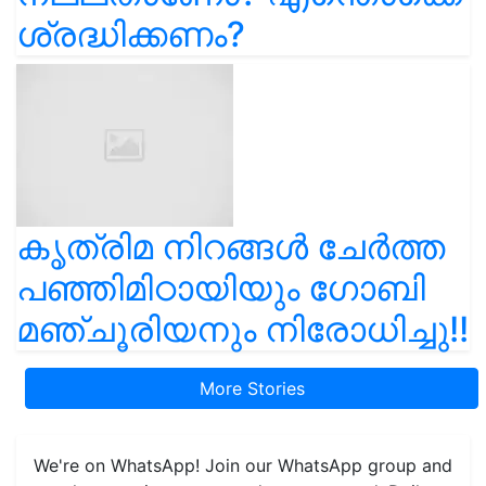
ശ്രദ്ധിക്കണം?
കൃത്രിമ നിറങ്ങൾ ചേർത്ത
പഞ്ഞിമിഠായിയും ഗോബി
മഞ്ചൂരിയനും നിരോധിച്ചു!!
More Stories
We're on WhatsApp! Join our WhatsApp group and