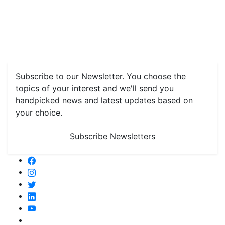
Home
News
Health & Herbs
Environment and Lifestyle
Features
Livestock & Aqua
Farm Care Tips
Organic
Farming
#FTB
Vegetables
Fruits
Spices & Cash Crops
Grain & Pulses
Flowers
Taste & Travel
Food Receipes
Monthly Reminders
Subscribe to our Newsletter. You choose the
topics of your interest and we'll send you
handpicked news and latest updates based on
your choice.
Subscribe Newsletters