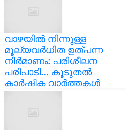
വാഴയിൽ നിന്നുള്ള
മൂല്യവർധിത ഉത്പന്ന
നിർമാണം: പരിശീലന
പരിപാടി... കൂടുതൽ
കാർഷിക വാർത്തകൾ