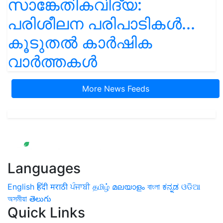
സാങ്കേതികവിദ്യ:
പരിശീലന പരിപാടികൾ...
കൂടുതൽ കാർഷിക
വാർത്തകൾ
More News Feeds
Languages
English
हिंदी
मराठी
ਪੰਜਾਬੀ
தமிழ்
മലയാളം
বাংলা
ಕನ್ನಡ
ଓଡିଆ
অসমীয়া
తెలుగు
Quick Links