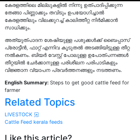
കേരളത്തിലെ മില്ലുകളിൽ നിന്നു ഉത്പാദിപ്പിക്കുന്ന
തേങ്ങാ പിണ്ണാക്കും തവിടും ഉപയോഗിച്ചാൽ
കേരളത്തിലും വിലക്കുറച്ച് കാലിത്തീറ്റ നിർമിക്കാൻ
സാധിക്കും.
അത്യുത്പാദന ശേഷിയുള്ള പശുക്കൾക്ക് ബൈപ്പാസ്
പ്രോട്ടീൻ, ഫാറ്റ് എന്നിവ കൂടുതൽ അടങ്ങിയിട്ടുള്ള തീറ്റ
നൽകണം. ബിയർ വേസ്റ്റ് പോലുള്ള ഉപോത്‌പന്നങ്ങൾ
തീറ്റയിൽ ചേർക്കാനുള്ള പരിശീലന പരിപാടികളും
വിജ്ഞാന വ്യാപന പ്രവർത്തനങ്ങളും നടത്തണം.
English Summary:
Steps to get good cattle feed for
farmer
Related Topics
LIVESTOCK
Cattle Feed
kerala feeds
Like this article?