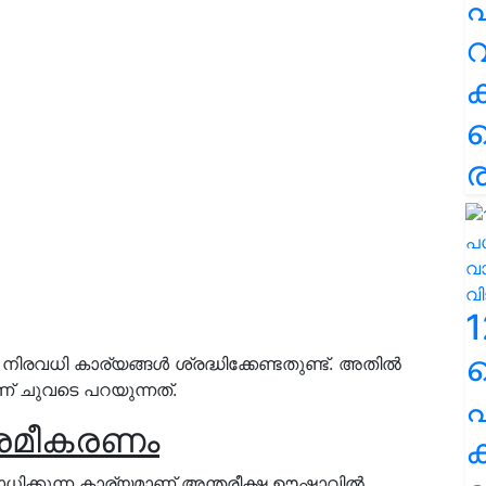
പ
വ
ര
1
രവധി കാര്യങ്ങൾ ശ്രദ്ധിക്കേണ്ടതുണ്ട്. അതിൽ
ണ് ചുവടെ പറയുന്നത്.
പ
്രമീകരണം
ക
്കുന്ന കാര്യമാണ് അന്തരീക്ഷ ഊഷ്മാവിൽ