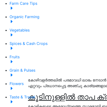
Farm Care Tips
Organic Farming
Vegetables
Spices & Cash Crops
Fruits
Grain & Pulses
കോഴിവളർത്തലിൽ പരമാവധി ലാഭം നേടാൻ നി
Flowers
ഏറ്റവും പ്രധാനപ്പെട്ട അഞ്ചു കാര്യങ്ങളാ
കൂടിനുള്ളിൽ താപ ക
Taste & Travel
കോഴികളുടെ ആരോഗ്യത്തെ സാരമായി ബാധിക