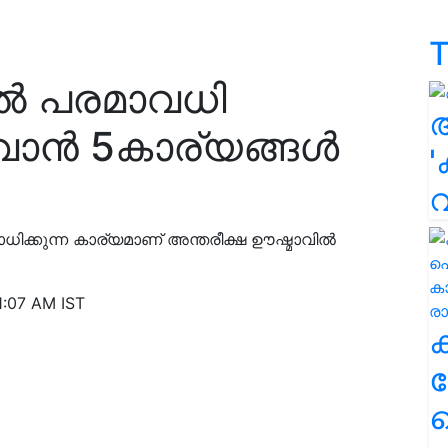
T
ൽ പരമാവധി
ുവാൻ 5കാര്യങ്ങൾ
'
്കുന്ന കാര്യമാണ് അന്തരീക്ഷ ഊഷ്മാവിൽ
1:07 AM IST
ക
ഹ