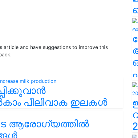
ല
his article and have suggestions to improve this
back.
എ
പിക്കുവാൻ
നൽകാം പീലിവാക ഇലകൾ
ടെ ആരോഗ്യത്തിൽ
2
ങ്ങൾ