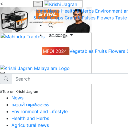
<
Home
News
Health & Herbs
Environment an
& Cash Crops
Grain & Pulses
Flowers
Taste
മലയാളം
MFOI 2024
Vegetables
Fruits
Flowers
#Top on Krishi Jagran
News
കോഴി വളർത്തൽ
Environment and Lifestyle
Health and Herbs
Agricultural news