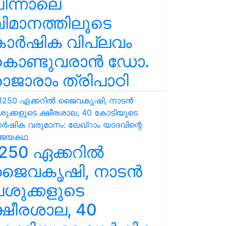
ിന്നാലെ
ിമാനത്തിലൂടെ
കാർഷിക വിപ്ലവം
കൊണ്ടുവരാൻ ഡോ.
ാജാരാം ത്രിപാഠി
250 ഏക്കറിൽ
ജൈവകൃഷി, നാടൻ
ശുക്കളുടെ
്ഷീരശാല, 40