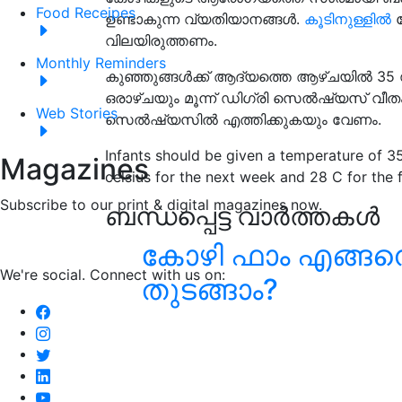
Food Receipes
ഉണ്ടാകുന്ന വ്യതിയാനങ്ങൾ.
കൂടിനുള്ളിൽ
ര
വിലയിരുത്തണം.
Monthly Reminders
കുഞ്ഞുങ്ങൾക്ക് ആദ്യത്തെ ആഴ്ചയിൽ 35 
ഒരാഴ്ചയും മൂന്ന് ഡിഗ്രി സെൽഷ്യസ് വീത
Web Stories
സെൽഷ്യസിൽ എത്തിക്കുകയും വേണം.
Infants should be given a temperature of 3
Magazines
celsius for the next week and 28 C for the
Subscribe to our print & digital magazines now.
ബന്ധപ്പെട്ട വാർത്തകൾ
കോഴി ഫാം എങ്ങ
We're social. Connect with us on:
തുടങ്ങാം?