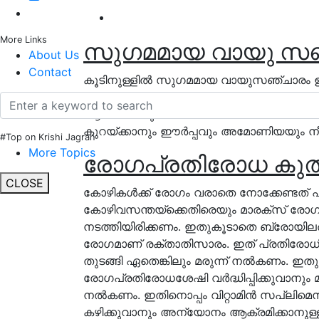
More Links
സുഗമമായ വായു സഞ
About Us
Contact
കൂടിനുള്ളിൽ സുഗമമായ വായുസഞ്ചാരം ഉ
മികവും, മികച്ച ലാഭവും
കോഴിവളർത്തലിൽ
ന
ആവശ്യാനുസരണം ഓക്സിജൻ ലഭ്യമാക
കുറയ്ക്കാനും ഈർപ്പവും അമോണിയയും നീ
#Top on Krishi Jagran
More Topics
രോഗപ്രതിരോധ കുത്ത
CLOSE
കോഴികൾക്ക് രോഗം വരാതെ നോക്കേണ്ടത്
കോഴിവസന്തയ്ക്കെതിരെയും മാരക്സ് രോ
നടത്തിയിരിക്കണം. ഇതുകൂടാതെ ബ്രോയില
രോഗമാണ് രക്താതിസാരം. ഇത് പ്രതിര
തുടങ്ങി ഏതെങ്കിലും മരുന്ന് നൽകണം. ഇതുകൂ
രോഗപ്രതിരോധശേഷി വർദ്ധിപ്പിക്കുവാനും 
നൽകണം. ഇതിനൊപ്പം വിറ്റാമിൻ സപ്ലിമെ
കഴിക്കുവാനും അന്യോനം ആക്രമിക്കാനുള്