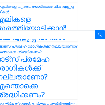
എലികളെ
ുരത്തിയോടിക്കാൻ
ില എളുപ്പ വഴികൾ
ഓട്സ് പ്രമേഹ
ോഗികൾക്ക്
നല്ലതാണോ?
ന്തൊക്കെ
്രദ്ധിക്കണം?