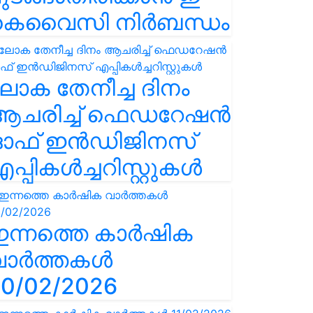
കെവൈസി നിർബന്ധം
ോക തേനീച്ച ദിനം
ആചരിച്ച് ഫെഡറേഷൻ
ഓഫ് ഇൻഡിജിനസ്
പ്പികൾച്ചറിസ്റ്റുകൾ
ഇന്നത്തെ കാർഷിക
വാർത്തകൾ
0/02/2026