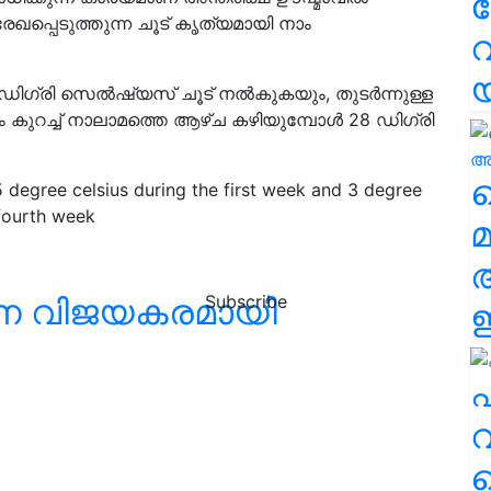
േഖപ്പെടുത്തുന്ന ചൂട് കൃത്യമായി നാം
വ
ഡിഗ്രി സെൽഷ്യസ് ചൂട് നൽകുകയും, തുടർന്നുള്ള
ം കുറച്ച് നാലാമത്തെ ആഴ്ച കഴിയുമ്പോൾ 28 ഡിഗ്രി
വ
5 degree celsius during the first week and 3 degree
 fourth week
മ
നെ വിജയകരമായി
Subscribe
ഈ
എ
വ