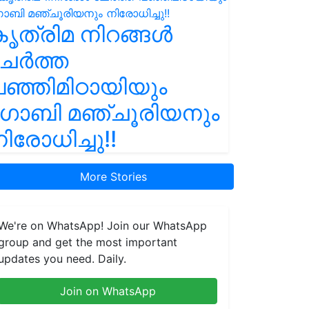
ൃത്രിമ നിറങ്ങൾ
ചേർത്ത
ഞ്ഞിമിഠായിയും
ഗോബി മഞ്ചൂരിയനും
ിരോധിച്ചു!!
More Stories
We're on WhatsApp! Join our WhatsApp
group and get the most important
updates you need. Daily.
Join on WhatsApp