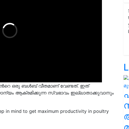
L
്ടിൻറെ ഒരു ബൾബ് വീതമാണ് വേണ്ടത്. ഇത്
്യം ആക്രമിക്കുന്ന സ്വഭാവം ഇല്ലാതാക്കുവാനും
സ
ep in mind to get maximum productivity in poultry
മ