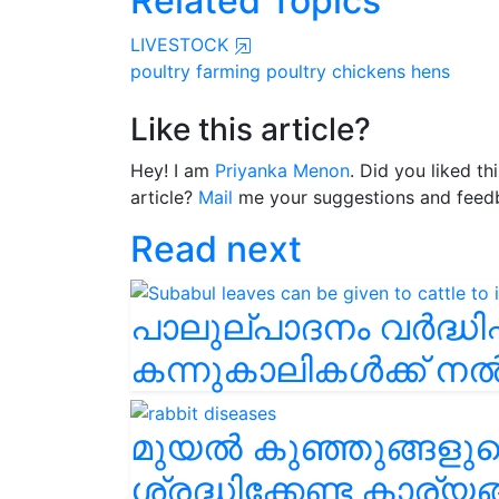
Related Topics
LIVESTOCK
poultry farming
poultry
chickens
hens
Like this article?
Hey! I am
Priyanka Menon
. Did you liked t
article?
Mail
me your suggestions and feed
Read next
പാലുല്പാദനം വർദ്ധിപ്
കന്നുകാലികൾക്ക് 
മുയൽ കുഞ്ഞുങ്ങളു
ശ്രദ്ധിക്കേണ്ട കാര്യ