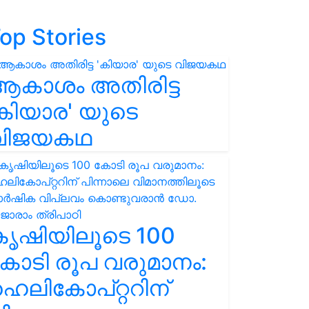
op Stories
ആകാശം അതിരിട്ട
കിയാര' യുടെ
വിജയകഥ
കൃഷിയിലൂടെ 100
ോടി രൂപ വരുമാനം:
െലികോപ്റ്ററിന്