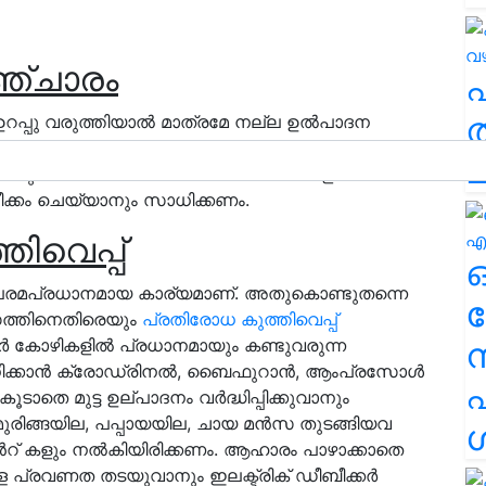
്ചാരം
ത
റപ്പു വരുത്തിയാൽ മാത്രമേ നല്ല ഉൽപാദന
ിന്ന് ലഭ്യമാവുകയുള്ളൂ. കൂടിനുള്ളിൽ
ച
്കാനും കാർബൺ ഡൈ ഓക്സൈഡ് അളവ്
ക്കം ചെയ്യാനും സാധിക്കണം.
ിവെപ്പ്
 പരമപ്രധാനമായ കാര്യമാണ്. അതുകൊണ്ടുതന്നെ
ര
ഗത്തിനെതിരെയും
പ്രതിരോധ കുത്തിവെപ്പ്
ർ കോഴികളിൽ പ്രധാനമായും കണ്ടുവരുന്ന
ോധിക്കാൻ ക്രോഡ്രിനൽ, ബൈഫുറാൻ, ആംപ്രസോൾ
എ
ടാതെ മുട്ട ഉല്പാദനം വർദ്ധിപ്പിക്കുവാനും
മുരിങ്ങയില, പപ്പായയില, ചായ മൻസ തുടങ്ങിയവ
ശ
ൻറ് കളും നൽകിയിരിക്കണം. ആഹാരം പാഴാക്കാതെ
ള പ്രവണത തടയുവാനും ഇലക്ട്രിക് ഡീബീക്കർ