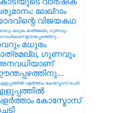
കോടിയുടെ വാർഷിക
രുമാനം: ലേഖ്‌റാം
യാദവിന്റെ വിജയകഥ
െറും മധുരം
ാത്രമല്ല, ഗുണവും
അനവധിയാണ്
ന്തപ്പഴത്തിനു...
ളുപ്പത്തിൽ
ളർത്താം കോസ്മോസ്
ചെടി