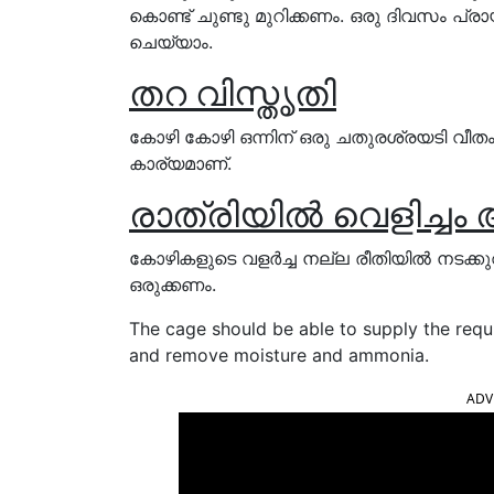
കൊണ്ട് ചുണ്ടു മുറിക്കണം. ഒരു ദിവസം പ്രാ
ചെയ്യാം.
തറ വിസ്തൃതി
കോഴി കോഴി ഒന്നിന് ഒരു ചതുരശ്രയടി വീതം 
കാര്യമാണ്.
രാത്രിയിൽ വെളിച്ചം
കോഴികളുടെ വളർച്ച നല്ല രീതിയിൽ നടക്കു
ഒരുക്കണം.
The cage should be able to supply the req
and remove moisture and ammonia.
ADV