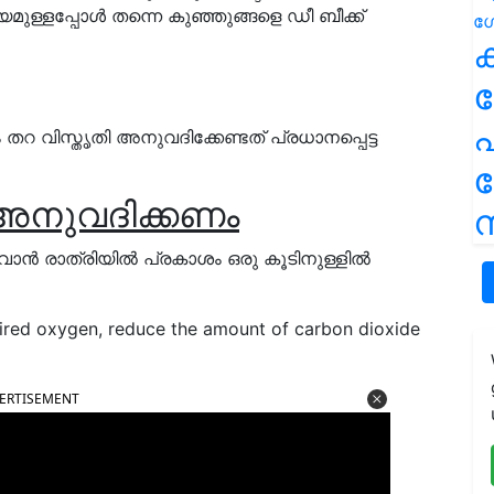
യമുള്ളപ്പോൾ തന്നെ കുഞ്ഞുങ്ങളെ ഡീ ബീക്ക്
ക
പ
തറ വിസ്തൃതി അനുവദിക്കേണ്ടത് പ്രധാനപ്പെട്ട
 അനുവദിക്കണം
ന
വാൻ രാത്രിയിൽ പ്രകാശം ഒരു കൂടിനുള്ളിൽ
uired oxygen, reduce the amount of carbon dioxide
ERTISEMENT