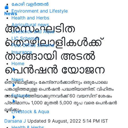
കോഴി വളർത്തൽ
Environment and Lifestyle
News
Health and Herbs
അസംഘടിത
Agricultural news
Livestock and Aqua
തൊഴിലാളികൾക്ക്
LIC Schemes
Post Office Scheme
താങ്ങായി അടൽ
Insurance
Home
പെൻഷൻ യോജന
News
തൊഴിലാളിക്കും കേന്ദ്രസർക്കാരിനും ഒരുപോലെ
പങ്കാളിത്തമുള്ള പെൻഷൻ പദ്ധതിയാണിത്. വിഹിതം
Features
അടച്ച് പൂർത്തിയാക്കുന്നവർക്ക് 60 വയസിന് ശേഷം
പ്രതിമാസം 1,000 മുതൽ 5,000 രൂപ വരെ പെൻഷൻ
ലഭിക്കും.
Livestock & Aqua
Darsana J
Updated 9 August, 2022 5:14 PM IST
Health & Herbs