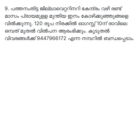
9. പത്തനംതിട്ട ജില്ലാവെറ്ററിനറി കേന്ദ്രം വഴി രണ്ട്
മാസം പ്രായമുളള മുന്തിയ ഇനം കോഴിക്കുഞ്ഞുങ്ങളെ
വിൽക്കുന്നു. 120 രൂപ നിരക്കില്‍ ഓഗസ്റ്റ് 10ന് രാവിലെ
ഒമ്പത് മുതൽ വിൽപന ആരംഭിക്കും. കൂടുതൽ
വിവരങ്ങൾക്ക് 9447966172 എന്ന നമ്പറിൽ ബന്ധപ്പെടാം.