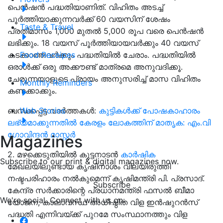
പെൻഷൻ പദ്ധതിയാണിത്. വിഹിതം അടച്ച്
പൂർത്തിയാക്കുന്നവർക്ക് 60 വയസിന് ശേഷം
Taste & Travel
പ്രതിമാസം 1,000 മുതൽ 5,000 രൂപ വരെ പെൻഷൻ
ലഭിക്കും. 18 വയസ് പൂർത്തിയായവർക്കും 40 വയസ്
കടക്കാത്തവർക്കും പദ്ധതിയിൽ ചേരാം. പദ്ധതിയിൽ
Food Receipes
ഒരാൾക്ക് ഒരു അക്കൗണ്ട് മാത്രമെ അനുവദിക്കൂ.
ചേരുന്നയാളുടെ പ്രായം അനുസരിച്ച് മാസ വിഹിതം
Monthly Reminders
കണക്കാക്കും.
ബന്ധപ്പെട്ട വാർത്തകൾ:
കുട്ടികൾക്ക് പോഷകാഹാരം
Web Stories
ലഭ്യമാക്കുന്നതിൽ കേരളം ലോകത്തിന് മാതൃക: എം.വി
ഗോവിന്ദൻ മാസ്റ്റർ
Magazines
2. മഴക്കെടുതിയിൽ കുട്ടനാടൻ
കാർഷിക
Subscribe to our print & digital magazines now.
മേഖലയിലുണ്ടായ കൃഷിനാശം വിലയിരുത്തി
നഷ്ടപരിഹാരം നൽകുമെന്ന് കൃഷിമന്ത്രി പി. പ്രസാദ്.
Subscribe
കേന്ദ്ര സർക്കാരിന്റെ പ്രധാനമന്ത്രി ഫസൽ ബീമാ
We're social. Connect with us on:
യോജന, കാലാവസ്ഥ അധിഷ്ഠിത വിള ഇൻഷുറൻസ്
പദ്ധതി എന്നിവയ്ക്ക് പുറമേ സംസ്ഥാനത്തും വിള