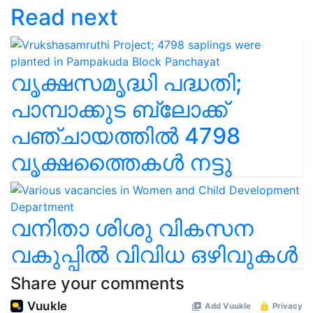
Read next
വൃക്ഷസമൃദ്ധി പദ്ധതി;
പാമ്പാക്കുട ബ്ലോക്ക്
പഞ്ചായത്തിൽ 4798
വൃക്ഷത്തൈകൾ നട്ടു
വനിതാ ശിശു വികസന
വകുപ്പിൽ വിവിധ ഒഴിവുകൾ
Share your comments