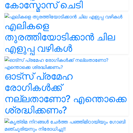
കോസ്മോസ് ചെടി
എലികളെ
തുരത്തിയോടിക്കാൻ ചില
എളുപ്പ വഴികൾ
ഓട്സ് പ്രമേഹ
രോഗികൾക്ക്
നല്ലതാണോ? എന്തൊക്കെ
ശ്രദ്ധിക്കണം?