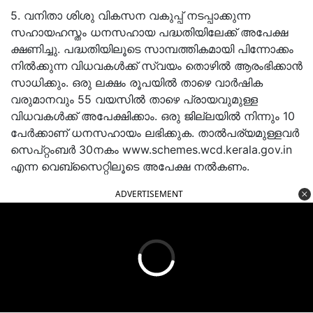
5. വനിതാ ശിശു വികസന വകുപ്പ് നടപ്പാക്കുന്ന
സഹായഹസ്തം ധനസഹായ പദ്ധതിയിലേക്ക് അപേക്ഷ
ക്ഷണിച്ചു. പദ്ധതിയിലൂടെ സാമ്പത്തികമായി പിന്നോക്കം
നിൽക്കുന്ന വിധവകൾക്ക് സ്വയം തൊഴിൽ ആരംഭിക്കാൻ
സാധിക്കും. ഒരു ലക്ഷം രൂപയിൽ താഴെ വാർഷിക
വരുമാനവും 55 വയസിൽ താഴെ പ്രായവുമുള്ള
വിധവകൾക്ക് അപേക്ഷിക്കാം. ഒരു ജില്ലയിൽ നിന്നും 10
പേർക്കാണ് ധനസഹായം ലഭിക്കുക. താൽപര്യമുള്ളവർ
സെപ്റ്റംബർ 30നകം www.schemes.wcd.kerala.gov.in
എന്ന വെബ്സൈറ്റിലൂടെ അപേക്ഷ നൽകണം.
ADVERTISEMENT