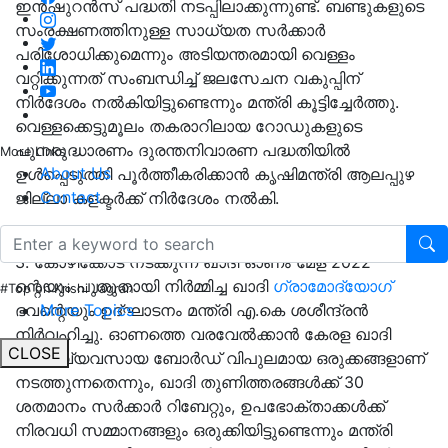
ഇൻഷുറൻസ് പദ്ധതി നടപ്പിലാക്കുന്നുണ്ട്. ബണ്ടുകളുടെ
സംരക്ഷണത്തിനുള്ള സാധ്യത സർക്കാർ
പരിശോധിക്കുമെന്നും അടിയന്തരമായി വെള്ളം
വറ്റിക്കുന്നത് സംബന്ധിച്ച് ജലസേചന വകുപ്പിന്
നിർദേശം നൽകിയിട്ടുണ്ടെന്നും മന്ത്രി കൂട്ടിച്ചേർത്തു.
വെള്ളക്കെട്ടുമൂലം തകരാറിലായ റോഡുകളുടെ
പുനരുദ്ധാരണം ദുരന്തനിവാരണ പദ്ധതിയിൽ
More Links
About Us
ഉൾപ്പെടുത്തി പൂർത്തീകരിക്കാൻ കൃഷിമന്ത്രി ആലപ്പുഴ
Contact
ജില്ലാ കളക്ടർക്ക് നിർദേശം നൽകി.
3. കോഴിക്കോട് നടക്കുന്ന ഖാദി ഓണം മേള 2022-
ന്റെയും പുതുതായി നിര്‍മ്മിച്ച ഖാദി
ഗ്രാമോദ്യോഗ്
#Top on Krishi Jagran
ഭവന്റെയും ഉദ്ഘാടനം മന്ത്രി എ.കെ ശശീന്ദ്രൻ
More Topics
നിര്‍വഹിച്ചു. ഓണത്തെ വരവേല്‍ക്കാൻ കേരള ഖാദി
CLOSE
ഗ്രാമവ്യവസായ ബോർഡ് വിപുലമായ ഒരുക്കങ്ങളാണ്
നടത്തുന്നതെന്നും, ഖാദി തുണിത്തരങ്ങള്‍ക്ക് 30
ശതമാനം സര്‍ക്കാര്‍ റിബേറ്റും, ഉപഭോക്താക്കള്‍ക്ക്
നിരവധി സമ്മാനങ്ങളും ഒരുക്കിയിട്ടുണ്ടെന്നും മന്ത്രി