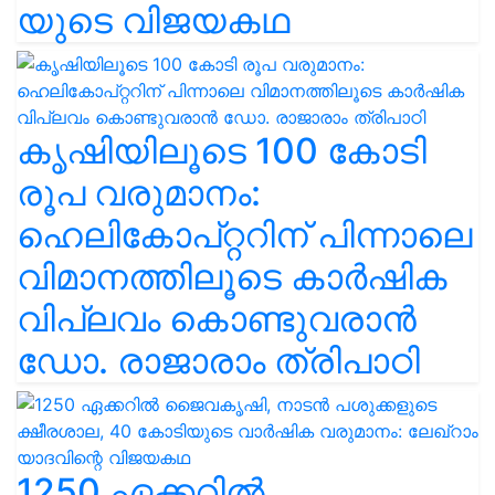
യുടെ വിജയകഥ
കൃഷിയിലൂടെ 100 കോടി
രൂപ വരുമാനം:
ഹെലികോപ്റ്ററിന് പിന്നാലെ
വിമാനത്തിലൂടെ കാർഷിക
വിപ്ലവം കൊണ്ടുവരാൻ
ഡോ. രാജാരാം ത്രിപാഠി
1250 ഏക്കറിൽ