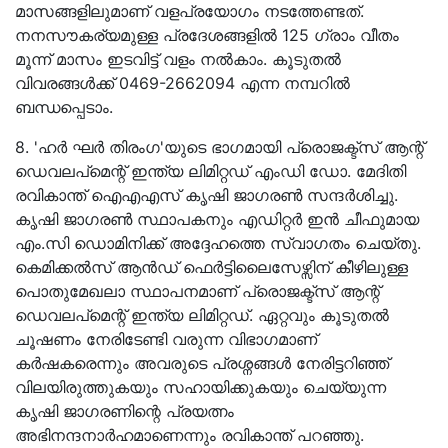
മാസങ്ങളിലുമാണ് വളപ്രയോഗം നടത്തേണ്ടത്.
നനസൗകര്യമുള്ള പ്രദേശങ്ങളില്‍ 125 ഗ്രാം വീതം
മൂന്ന് മാസം ഇടവിട്ട് വളം നല്‍കാം. കൂടുതൽ
വിവരങ്ങൾക്ക് 0469-2662094 എന്ന നമ്പറിൽ
ബന്ധപ്പെടാം.
8. 'ഹര്‍ ഘര്‍ തിരംഗ'യുടെ ഭാഗമായി പ്രൊജക്ട്സ് ആന്റ്
ഡെവലപ്മെന്റ് ഇന്ത്യ ലിമിറ്റഡ് എംഡി ഡോ. മേദിതി
രവികാന്ത് ഐഎഎസ് കൃഷി ജാഗരൺ സന്ദർശിച്ചു.
കൃഷി ജാഗരൺ സ്ഥാപകനും എഡിറ്റർ ഇൻ ചീഫുമായ
എം.സി ഡൊമിനിക്ക് അദ്ദേഹത്തെ സ്വാഗതം ചെയ്തു.
കെമിക്കൽസ് ആൻഡ് ഫെർട്ടിലൈസേഴ്സിന് കീഴിലുള്ള
പൊതുമേഖലാ സ്ഥാപനമാണ് പ്രൊജക്ട്സ് ആന്റ്
ഡെവലപ്മെന്റ് ഇന്ത്യ ലിമിറ്റഡ്. ഏറ്റവും കൂടുതൽ
ചൂഷണം നേരിടേണ്ടി വരുന്ന വിഭാഗമാണ്
കർഷകരെന്നും അവരുടെ പ്രശ്നങ്ങൾ നേരിട്ടറിഞ്ഞ്
വിലയിരുത്തുകയും സഹായിക്കുകയും ചെയ്യുന്ന
കൃഷി ജാഗരണിന്റെ പ്രയത്നം
അഭിനന്ദനാർഹമാണെന്നും രവികാന്ത് പറഞ്ഞു.