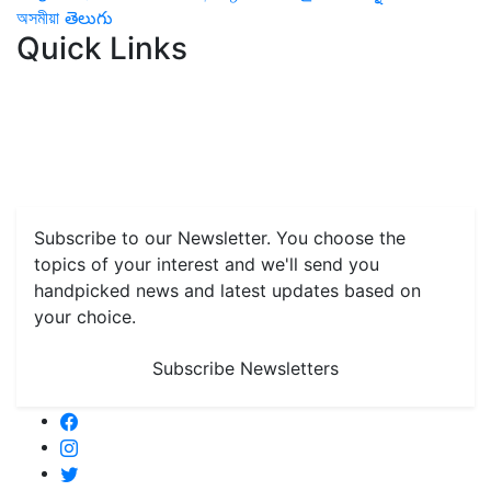
অসমীয়া
తెలుగు
Quick Links
Home
News
Health & Herbs
Environment and Lifestyle
Features
Livestock & Aqua
Farm Care Tips
Organic
Farming
#FTB
Vegetables
Fruits
Spices & Cash Crops
Grain & Pulses
Flowers
Taste & Travel
Food Receipes
Monthly Reminders
Subscribe to our Newsletter. You choose the
topics of your interest and we'll send you
handpicked news and latest updates based on
your choice.
Subscribe Newsletters