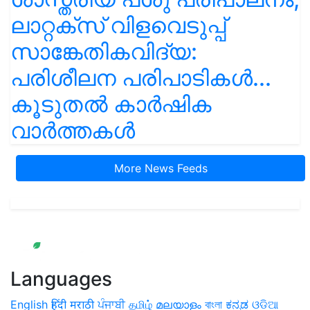
ലാറ്റക്സ് വിളവെടുപ്പ്
സാങ്കേതികവിദ്യ:
പരിശീലന പരിപാടികൾ...
കൂടുതൽ കാർഷിക
വാർത്തകൾ
More News Feeds
Languages
English
हिंदी
मराठी
ਪੰਜਾਬੀ
தமிழ்
മലയാളം
বাংলা
ಕನ್ನಡ
ଓଡିଆ