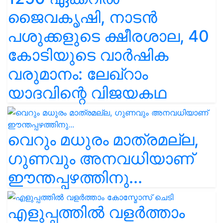
ജൈവകൃഷി, നാടൻ
പശുക്കളുടെ ക്ഷീരശാല, 40
കോടിയുടെ വാർഷിക
വരുമാനം: ലേഖ്‌റാം
യാദവിന്റെ വിജയകഥ
വെറും മധുരം മാത്രമല്ല,
ഗുണവും അനവധിയാണ്
ഈന്തപ്പഴത്തിനു...
എളുപ്പത്തിൽ വളർത്താം