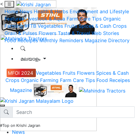
<
Home
News
Health & Herbs
Environment and Lifestyle
Features
Livestock & Aqua
Farm Care Tips
Organic
Farming
#FTB
Vegetables
Fruits
Spices & Cash Crops
Grain & Pulses
Flowers
Taste & Travel
Web Stories
Food Receipes
Monthly Reminders
Magazine
Directory
മലയാളം
MFOI 2024
Vegetables
Fruits
Flowers
Spices & Cash
Crops
Organic Farming
Farm Care Tips
Food Receipes
Magazine
#Top on Krishi Jagran
News