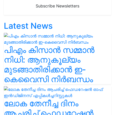
Subscribe Newsletters
Latest News
പിഎം കിസാൻ സമ്മാൻ
നിധി: ആനുകൂല്യം
മുടങ്ങാതിരിക്കാൻ ഇ-
കെവൈസി നിർബന്ധം
ലോക തേനീച്ച ദിനം
ആചരിച്ച് ഫെഡറേഷൻ