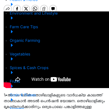
Environment and Lifestyle
Farm Care Tips
Organic Farming
Vegetables
Spices & Cash Crops
Fruits
1. അസംഘടിത തൊഴിലാളികളുടെ വാർധക്യ കാലത്ത്
Grain & Pulses
താങ്ങാകാൻ അടൽ പെൻഷൻ യോജന. തൊഴിലാളിക്കും
കേന്ദ്രസർക്കാരിനും ഒരുപോലെ പങ്കാളിത്തമുള്ള
Flowers