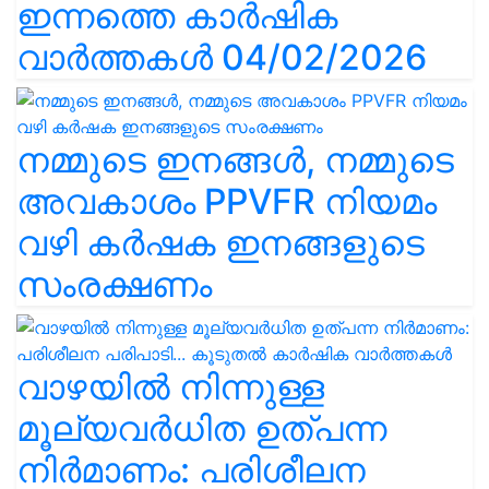
ഇന്നത്തെ കാർഷിക
വാർത്തകൾ 04/02/2026
നമ്മുടെ ഇനങ്ങൾ, നമ്മുടെ
അവകാശം PPVFR നിയമം
വഴി കർഷക ഇനങ്ങളുടെ
സംരക്ഷണം
വാഴയിൽ നിന്നുള്ള
മൂല്യവർധിത ഉത്പന്ന
നിർമാണം: പരിശീലന