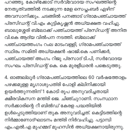
പറഞ്ഞു. കോഴിക്കോട് സര്‍വ്വോദയ സംഘത്തിന്റെ
നേതൃത്വത്തിൽ നടക്കുന്ന മേള സെപ്തംബര്‍ ഏഴിന്
അവസാനിക്കും. ചടങ്ങില്‍ പനങ്ങാട് ഗ്രാമപഞ്ചായത്ത്
പ്രസിഡന്റ് വി.എം കുട്ടികൃഷ്ണന്‍ അധ്യക്ഷത വഹിച്ചു.
ബാലുശ്ശേരി ബ്ലോക്ക് പഞ്ചായത്ത് പ്രസിഡന്റ് അനിത
വി.കെ ആദ്യ വില്‍പന നടത്തി. ബ്ലോക്ക്
പഞ്ചായത്തംഗം റംല മാടംവള്ളി, ഗ്രാമപഞ്ചായത്ത്
സ്ഥിരം സമിതി അധ്യക്ഷന്‍ ഷാജി.കെ പണിക്കര്‍,
പഞ്ചായത്ത് അംഗം റിജു പ്രസാദ് ടി.പി, സര്‍വോദയ
സംഘം പ്രസിഡന്റ് കെ. കെ മുരളീധരന്‍ പങ്കെടുത്തു.
4. ഓങ്ങല്ലൂർ ഗ്രാമപഞ്ചായത്തിലെ 60 വർഷത്തോളം
പഴക്കമുള്ള മൃഗാശുപത്രി പോളി ക്ലിനിക്കായി
ഉയർത്തുന്നതിന് 1 കോടി രൂപ അനുവദിച്ചതായി
ക്ഷീരവികസന മന്ത്രി ജെ. ചിഞ്ചുറാണി. സംസ്ഥാന
സർക്കാരിന്റെ റീ ബിൽഡ് കേരള പദ്ധതിയിൽ
ഉൾപ്പെടുത്തിയാണ് തുക അനുവദിച്ചത്. കെട്ടിടത്തിന്റെ
നിർമ്മാണോദ്ഘാടനം മന്ത്രി നിർവഹിച്ചു. പട്ടാമ്പി
എം.എൽ.എ മുഹമ്മദ് മുഹസിൻ അധ്യക്ഷനായിരുന്നു.