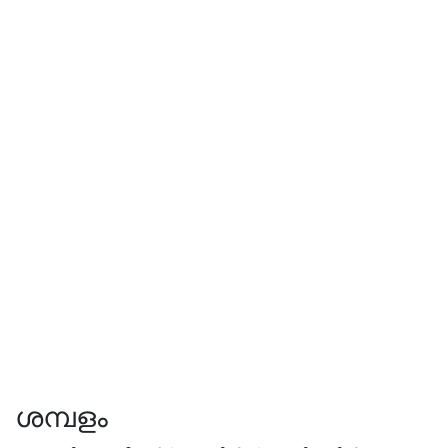
ശമ്പളം