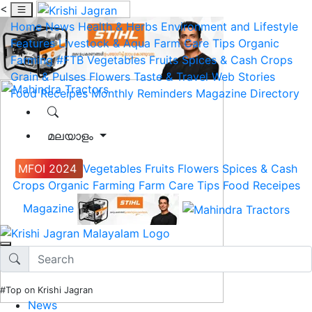
<
Home
News
Health & Herbs
Environment and Lifestyle
Features
Livestock & Aqua
Farm Care Tips
Organic
Farming
#FTB
Vegetables
Fruits
Spices & Cash Crops
Grain & Pulses
Flowers
Taste & Travel
Web Stories
Food Receipes
Monthly Reminders
Magazine
Directory
മലയാളം
MFOI 2024
Vegetables
Fruits
Flowers
Spices & Cash
Crops
Organic Farming
Farm Care Tips
Food Receipes
Magazine
#Top on Krishi Jagran
News