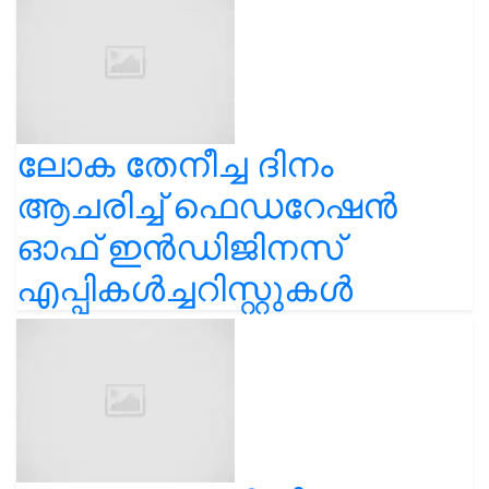
ലോക തേനീച്ച ദിനം
ആചരിച്ച് ഫെഡറേഷൻ
ഓഫ് ഇൻഡിജിനസ്
എപ്പികൾച്ചറിസ്റ്റുകൾ