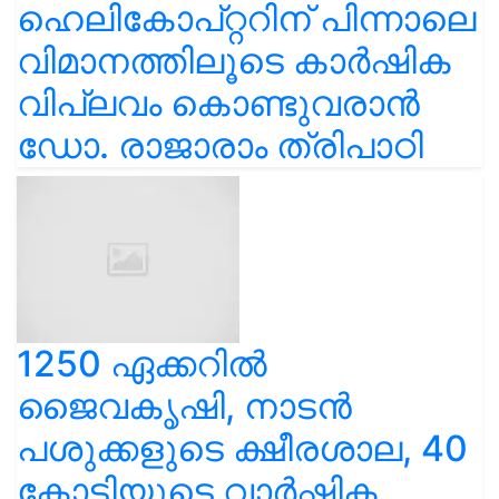
ഹെലികോപ്റ്ററിന് പിന്നാലെ
വിമാനത്തിലൂടെ കാർഷിക
വിപ്ലവം കൊണ്ടുവരാൻ
ഡോ. രാജാരാം ത്രിപാഠി
1250 ഏക്കറിൽ
ജൈവകൃഷി, നാടൻ
പശുക്കളുടെ ക്ഷീരശാല, 40
കോടിയുടെ വാർഷിക