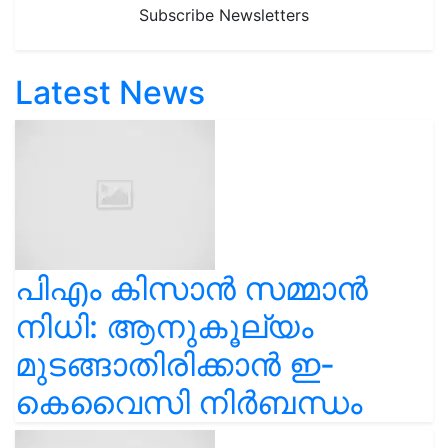
Subscribe Newsletters
Latest News
പിഎം കിസാൻ സമ്മാൻ
നിധി: ആനുകൂല്യം
മുടങ്ങാതിരിക്കാൻ ഇ-
കെവൈസി നിർബന്ധം