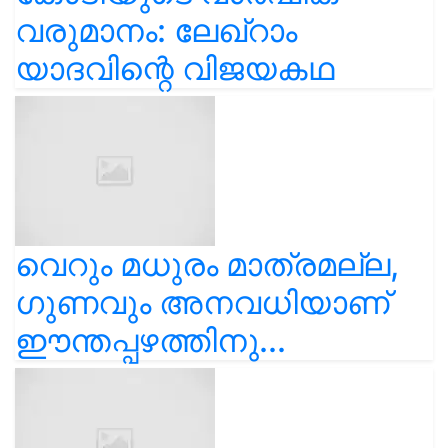
വരുമാനം: ലേഖ്‌റാം
യാദവിന്റെ വിജയകഥ
വെറും മധുരം മാത്രമല്ല,
ഗുണവും അനവധിയാണ്
ഈന്തപ്പഴത്തിനു...