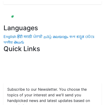
Languages
English
हिंदी
मराठी
ਪੰਜਾਬੀ
தமிழ்
മലയാളം
বাংলা
ಕನ್ನಡ
ଓଡିଆ
অসমীয়া
తెలుగు
Quick Links
Home
News
Health & Herbs
Environment and Lifestyle
Features
Livestock & Aqua
Farm Care Tips
Organic
Farming
#FTB
Vegetables
Fruits
Spices & Cash Crops
Grain & Pulses
Flowers
Taste & Travel
Food Receipes
Monthly Reminders
Subscribe to our Newsletter. You choose the
topics of your interest and we'll send you
handpicked news and latest updates based on