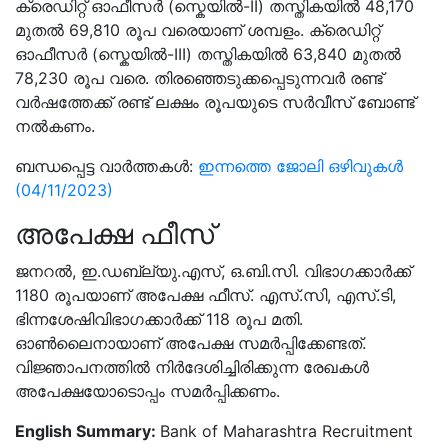
ക്രെഡിറ്റ് ഓഫീസർ (സ്കെയിൽ-II) തസ്തികയിൽ 48,170
മുതൽ 69,810 രൂപ വരെയാണ് ശമ്പളം. ക്രെഡിറ്റ്
ഓഫീസർ (സ്കെയിൽ-III) തസ്തികയിൽ 63,840 മുതൽ
78,230 രൂപ വരെ. തിരഞ്ഞെടുക്കപ്പെടുന്നവർ രണ്ട്
വർഷത്തേക്ക് രണ്ട് ലക്ഷം രൂപയുടെ സർവീസ് ബോണ്ട്
നൽകണം.
ബന്ധപ്പെട്ട വാർത്തകൾ:
ഇന്നത്തെ ജോലി ഒഴിവുകൾ
(04/11/2023)
അപേക്ഷ ഫീസ്
ജനറൽ, ഇ.ഡബ്ല്യു.എസ്, ഒ.ബി.സി. വിഭാഗക്കാർക്ക്
1180 രൂപയാണ് അപേക്ഷ ഫീസ്. എസ്.സി, എസ്.ടി,
ഭിന്നശേഷിവിഭാഗക്കാർക്ക് 118 രൂപ മതി.
ഓൺലൈനായാണ് അപേക്ഷ സമർപ്പിക്കേണ്ടത്.
വിജ്ഞാപനത്തിൽ നിർദേശിച്ചിരിക്കുന്ന രേഖകൾ
അപേക്ഷയോടൊപ്പം സമർപ്പിക്കണം.
English Summary:
Bank of Maharashtra Recruitment