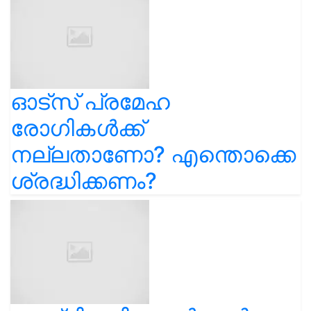
ഓട്സ് പ്രമേഹ
രോഗികൾക്ക്
നല്ലതാണോ? എന്തൊക്കെ
ശ്രദ്ധിക്കണം?