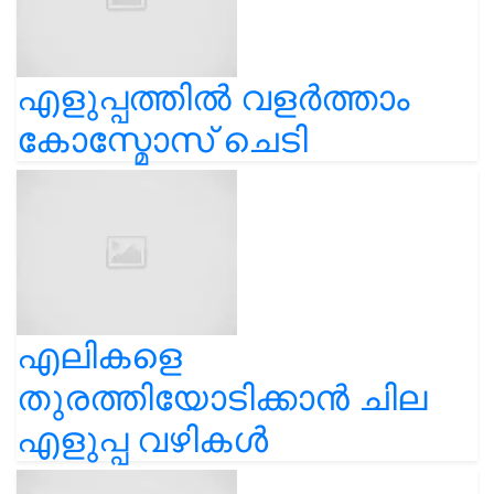
എളുപ്പത്തിൽ വളർത്താം
കോസ്മോസ് ചെടി
എലികളെ
തുരത്തിയോടിക്കാൻ ചില
എളുപ്പ വഴികൾ