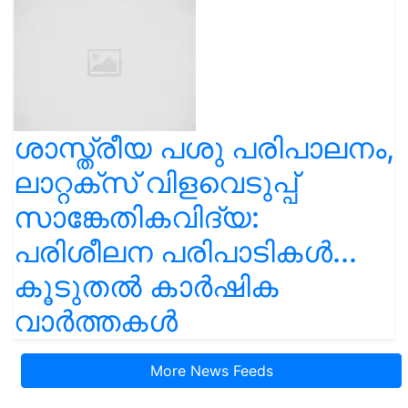
ശാസ്ത്രീയ പശു പരിപാലനം,
ലാറ്റക്സ് വിളവെടുപ്പ്
സാങ്കേതികവിദ്യ:
പരിശീലന പരിപാടികൾ...
കൂടുതൽ കാർഷിക
വാർത്തകൾ
More News Feeds