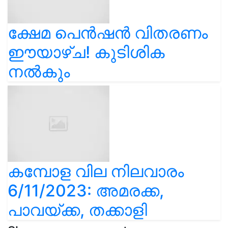
ക്ഷേമ പെൻഷൻ വിതരണം
ഈയാഴ്ച! കുടിശിക
നൽകും
കമ്പോള വില നിലവാരം
6/11/2023: അമരക്ക,
പാവയ്ക്ക, തക്കാളി