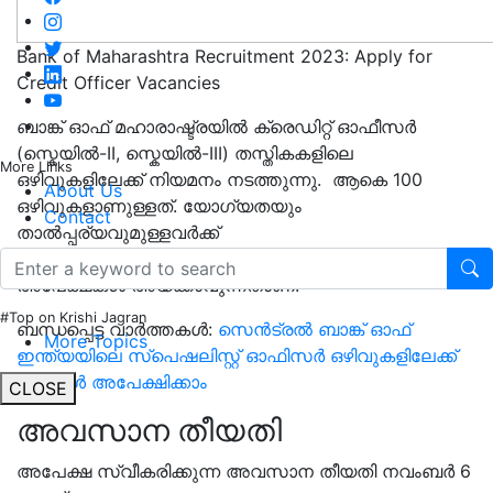
Bank of Maharashtra Recruitment 2023: Apply for
Credit Officer Vacancies
ബാങ്ക് ഓഫ് മഹാരാഷ്ട്രയിൽ ക്രെഡിറ്റ് ഓഫീസർ
(സ്കെയിൽ-II, സ്കെയിൽ-III) തസ്തികകളിലെ
More Links
ഒഴിവുകളിലേക്ക് നിയമനം നടത്തുന്നു. ആകെ 100
About Us
ഒഴിവുകളാണുള്ളത്. യോഗ്യതയും
Contact
താൽപ്പര്യവുമുള്ളവർക്ക്
https://bankofmaharashtra.in/current-openings
വഴി
അപേക്ഷകൾ അയക്കാവുന്നതാണ്.
#Top on Krishi Jagran
ബന്ധപ്പെട്ട വാർത്തകൾ:
സെൻട്രൽ ബാങ്ക് ഓഫ്
More Topics
ഇന്ത്യയിലെ സ്പെഷലിസ്റ്റ് ഓഫിസർ ഒഴിവുകളിലേക്ക്
ഇപ്പോൾ അപേക്ഷിക്കാം
CLOSE
അവസാന തീയതി
അപേക്ഷ സ്വീകരിക്കുന്ന അവസാന തീയതി നവംബർ 6