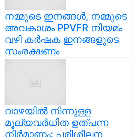
നമ്മുടെ ഇനങ്ങൾ, നമ്മുടെ
അവകാശം PPVFR നിയമം
വഴി കർഷക ഇനങ്ങളുടെ
സംരക്ഷണം
വാഴയിൽ നിന്നുള്ള
മൂല്യവർധിത ഉത്പന്ന
നിർമാണം: പരിശീലന