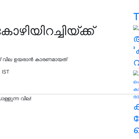
T
കോഴിയിറച്ചിയ്ക്ക്
'
ണ് വില ഉയരാൻ കാരണമായത്
 IST
ക
ഹ