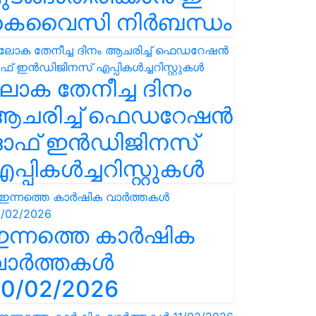
കെവൈസി നിർബന്ധം
ോക തേനീച്ച ദിനം
ആചരിച്ച് ഫെഡറേഷൻ
ഓഫ് ഇൻഡിജിനസ്
പ്പികൾച്ചറിസ്റ്റുകൾ
ഇന്നത്തെ കാർഷിക
വാർത്തകൾ
0/02/2026