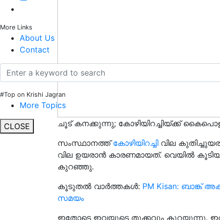
More Links
About Us
Contact
#Top on Krishi Jagran
More Topics
ചൂട് കനക്കുന്നു; കോഴിയിറച്ചിയ്ക്ക് കൈപൊള
CLOSE
സംസ്ഥാനത്ത്
കോഴിയിറച്ചി
വില കുതിച്ചുയ
വില ഉയരാൻ കാരണമായത്. വെയിൽ കൂടിയതോ
കുറഞ്ഞു.
കൂടുതൽ വാർത്തകൾ:
PM Kisan: ബാങ്ക് അക
സമയം
ഇതോടെ ഇവയുടെ തൂക്കവും കുറയുന്നു. ഇത്