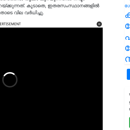
്ക്കുന്നത്. കൂടാതെ, ഇതരസംസ്ഥാനങ്ങളിൽ
ക
തോടെ വില വർധിച്ചു.
ERTISEMENT
പ
ന