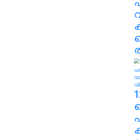
പ
വ
ര
1
പ
ക