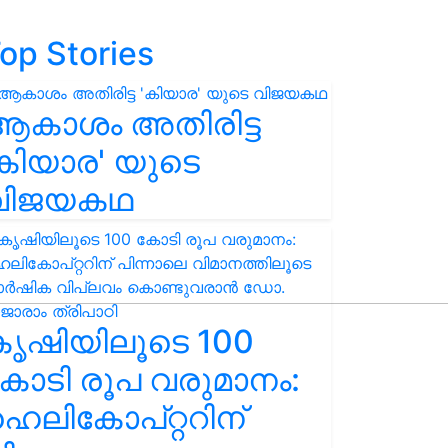
op Stories
ആകാശം അതിരിട്ട
കിയാര' യുടെ
വിജയകഥ
കൃഷിയിലൂടെ 100
ോടി രൂപ വരുമാനം:
െലികോപ്റ്ററിന്