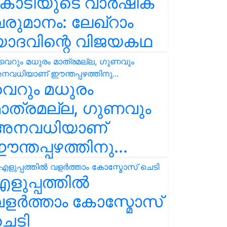
കോടിയുടെ വാർഷിക
രുമാനം: ലേഖ്‌റാം
യാദവിന്റെ വിജയകഥ
െറും മധുരം
ാത്രമല്ല, ഗുണവും
അനവധിയാണ്
ന്തപ്പഴത്തിനു...
ളുപ്പത്തിൽ
ളർത്താം കോസ്മോസ്
ചെടി