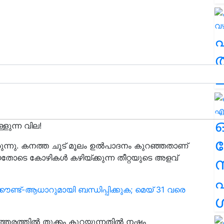
ത
ച
്ളുന്ന വില!
ര
രുന്നു. കനത്ത ചൂട് മൂലം ഉൽപാദനം കുറഞ്ഞതാണ്
ടെ കോഴികൾ കഴിയ്ക്കുന്ന തീറ്റയുടെ അളവ്
എ
്കൗണ്ട്-ആധാറുമായി ബന്ധിപ്പിക്കുക; മെയ് 31 വരെ
ശ
തരത്തിൽ തൂക്കം കുറയുന്നതിൽ നഷ്ടം