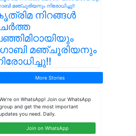
ൃത്രിമ നിറങ്ങൾ
ചേർത്ത
ഞ്ഞിമിഠായിയും
ഗോബി മഞ്ചൂരിയനും
ിരോധിച്ചു!!
More Stories
We're on WhatsApp! Join our WhatsApp
group and get the most important
updates you need. Daily.
Join on WhatsApp