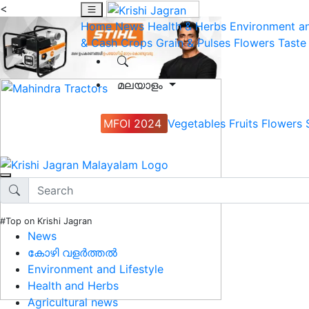
<
Home
News
Health & Herbs
Environment an
& Cash Crops
Grain & Pulses
Flowers
Taste
മലയാളം
MFOI 2024
Vegetables
Fruits
Flowers
#Top on Krishi Jagran
News
കോഴി വളർത്തൽ
Environment and Lifestyle
Health and Herbs
Agricultural news