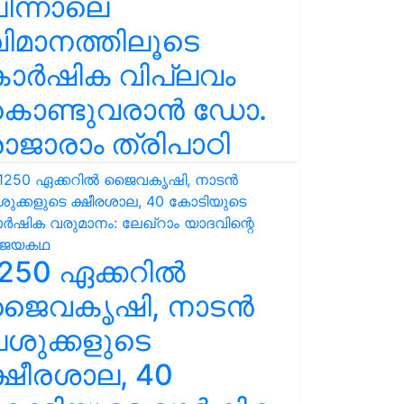
ിന്നാലെ
ിമാനത്തിലൂടെ
കാർഷിക വിപ്ലവം
കൊണ്ടുവരാൻ ഡോ.
ാജാരാം ത്രിപാഠി
250 ഏക്കറിൽ
ജൈവകൃഷി, നാടൻ
ശുക്കളുടെ
്ഷീരശാല, 40