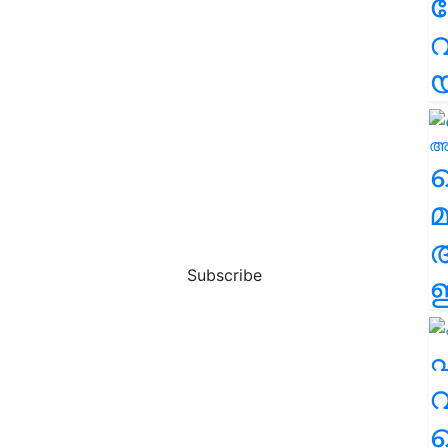
വ
വ
മ
Subscribe
ഈ
എ
വ