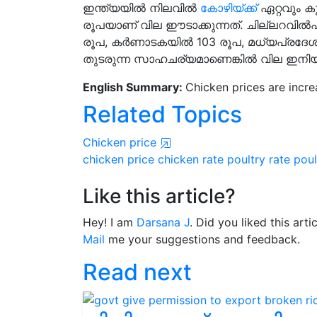
ഇന്ത്യയിൽ നിലവിൽ
കോഴിയ്ക്ക്
ഏറ്റവും ക
രൂപയാണ് വില ഈടാക്കുന്നത്. ചില്ലറവിൽപന
രൂപ, കർണാടകയിൽ 103 രൂപ, മധ്യപ്രദേശി
തുടരുന്ന സാഹചര്യമാണെങ്കിൽ വില ഇനി
English Summary:
Chicken prices are incre
Related Topics
Chicken price
chicken price
chicken rate
poultry rate
poul
Like this article?
Hey! I am
Darsana J
. Did you liked this art
Mail
me your suggestions and feedback.
Read next