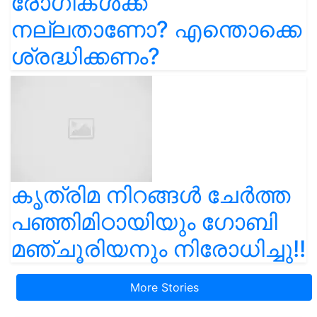
രോഗികൾക്ക്
നല്ലതാണോ? എന്തൊക്കെ
ശ്രദ്ധിക്കണം?
കൃത്രിമ നിറങ്ങൾ ചേർത്ത
പഞ്ഞിമിഠായിയും ഗോബി
മഞ്ചൂരിയനും നിരോധിച്ചു!!
More Stories