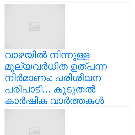
വാഴയിൽ നിന്നുള്ള
മൂല്യവർധിത ഉത്പന്ന
നിർമാണം: പരിശീലന
പരിപാടി... കൂടുതൽ
കാർഷിക വാർത്തകൾ