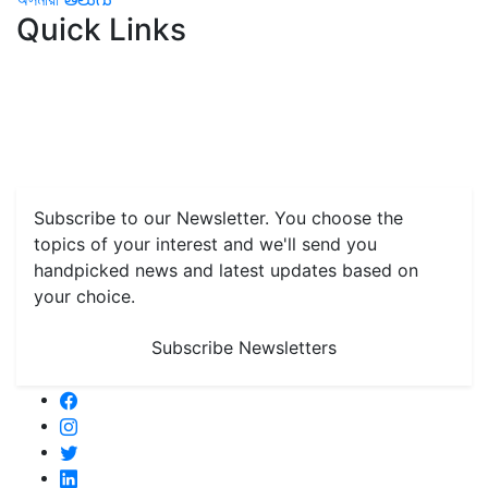
Quick Links
Home
News
Health & Herbs
Environment and Lifestyle
Features
Livestock & Aqua
Farm Care Tips
Organic
Farming
#FTB
Vegetables
Fruits
Spices & Cash Crops
Grain & Pulses
Flowers
Taste & Travel
Food Receipes
Monthly Reminders
Subscribe to our Newsletter. You choose the
topics of your interest and we'll send you
handpicked news and latest updates based on
your choice.
Subscribe Newsletters