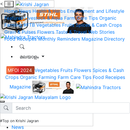
<
Home
News
Health & Herbs
Environment and Lifestyle
Features
Livestock & Aqua
Farm Care Tips
Organic
Farming
#FTB
Vegetables
Fruits
Spices & Cash Crops
Grain & Pulses
Flowers
Taste & Travel
Web Stories
Food Receipes
Monthly Reminders
Magazine
Directory
മലയാളം
MFOI 2024
Vegetables
Fruits
Flowers
Spices & Cash
Crops
Organic Farming
Farm Care Tips
Food Receipes
Magazine
#Top on Krishi Jagran
News