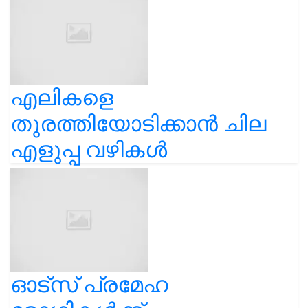
എലികളെ
തുരത്തിയോടിക്കാൻ ചില
എളുപ്പ വഴികൾ
ഓട്സ് പ്രമേഹ