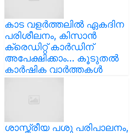
കാട വളര്‍ത്തലിൽ ഏകദിന
പരിശീലനം, കിസാൻ
ക്രെഡിറ്റ് കാർഡിന്
അപേക്ഷിക്കാം... കൂടുതൽ
കാർഷിക വാർത്തകൾ
ശാസ്ത്രീയ പശു പരിപാലനം,