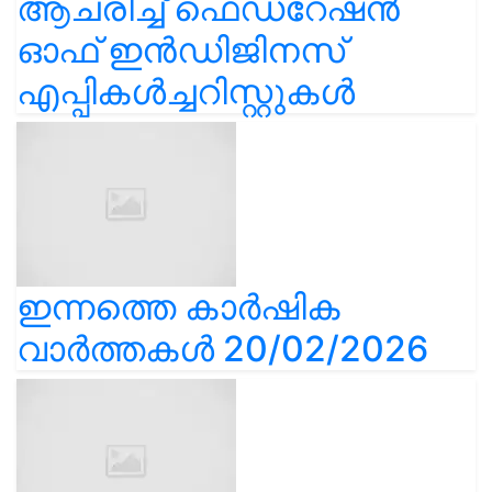
ആചരിച്ച് ഫെഡറേഷൻ
ഓഫ് ഇൻഡിജിനസ്
എപ്പികൾച്ചറിസ്റ്റുകൾ
ഇന്നത്തെ കാർഷിക
വാർത്തകൾ 20/02/2026