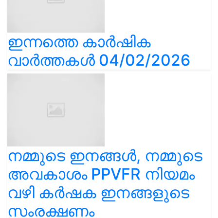
ഇന്നത്തെ കാർഷിക
വാർത്തകൾ 04/02/2026
നമ്മുടെ ഇനങ്ങൾ, നമ്മുടെ
അവകാശം PPVFR നിയമം
വഴി കർഷക ഇനങ്ങളുടെ
സംരക്ഷണം