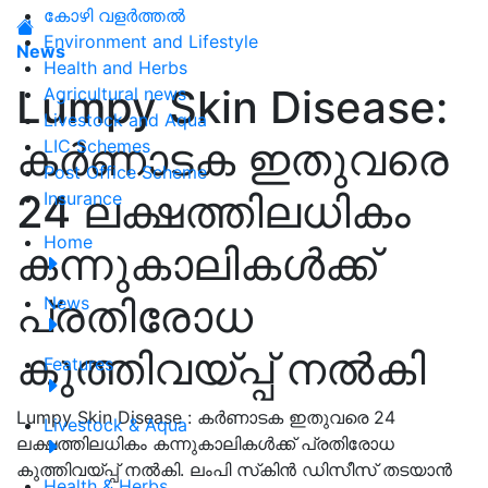
കോഴി വളർത്തൽ
Environment and Lifestyle
News
Health and Herbs
Lumpy Skin Disease:
Agricultural news
Livestock and Aqua
കർണാടക ഇതുവരെ
LIC Schemes
Post Office Scheme
24 ലക്ഷത്തിലധികം
Insurance
Home
കന്നുകാലികൾക്ക്
പ്രതിരോധ
News
കുത്തിവയ്പ്പ് നൽകി
Features
Lumpy Skin Disease : കർണാടക ഇതുവരെ 24
Livestock & Aqua
ലക്ഷത്തിലധികം കന്നുകാലികൾക്ക് പ്രതിരോധ
കുത്തിവയ്പ്പ് നൽകി. ലംപി സ്‌കിൻ ഡിസീസ് തടയാൻ
Health & Herbs