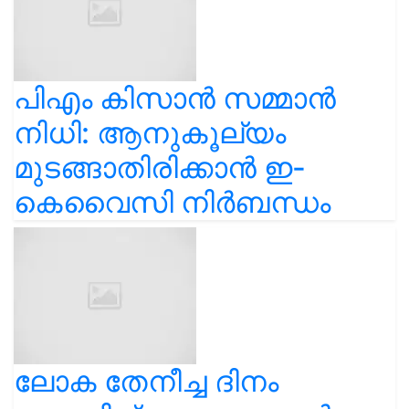
പിഎം കിസാൻ സമ്മാൻ
നിധി: ആനുകൂല്യം
മുടങ്ങാതിരിക്കാൻ ഇ-
കെവൈസി നിർബന്ധം
ലോക തേനീച്ച ദിനം