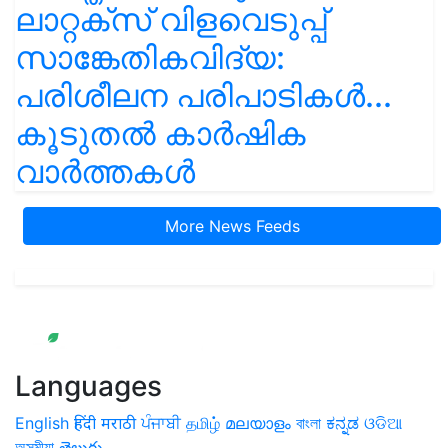
ലാറ്റക്സ് വിളവെടുപ്പ്
സാങ്കേതികവിദ്യ:
പരിശീലന പരിപാടികൾ...
കൂടുതൽ കാർഷിക
വാർത്തകൾ
More News Feeds
Languages
English
हिंदी
मराठी
ਪੰਜਾਬੀ
தமிழ்
മലയാളം
বাংলা
ಕನ್ನಡ
ଓଡିଆ
অসমীয়া
తెలుగు