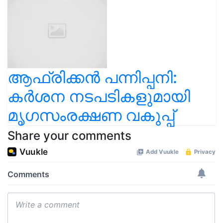
ആഫ്രിക്കൻ പന്നിപ്പനി:
കർശന നടപടികളുമായി
മൃഗസംരക്ഷണ വകുപ്പ്
Share your comments