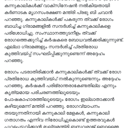
കന്നുകാലികൾക്ക് വാക്സിനേഷൻ നൽകിയതായി
കർണാടക മൃഗസംരക്ഷണ മന്ത്രി പ്രഭു ബി ചവാൻ
പറഞ്ഞു. കന്നുകാലികൾക്ക് പകരുന്ന ത്വക്ക് രോഗം
ബാധിച്ച ഗ്രാമങ്ങളിൽ സന്ദർശിച്ച് കന്നുകാലികളെ
പരിശോധിച്ചു. സംസ്ഥാനത്തുടനീളം ത്വക്ക്
രോഗത്തെക്കുറിച്ച് കർഷകരെ ബോധവൽക്കരിക്കുന്നുണ്ട്.
എല്ലാ ഗ്രാമങ്ങളും സന്ദർശിച്ച് പ്രതിരോധ
കുത്തിവയ്പ്പ് സംഘടിപ്പിക്കുന്നുണ്ടെന്ന് അദ്ദേഹം
പറഞ്ഞു.
രോഗം പടരാതിരിക്കാൻ കന്നുകാലികൾക്ക് ത്വക്ക് രോഗ
പ്രതിരോധ കുത്തിവയ്പ് നൽകുന്നുണ്ടെന്നും അദ്ദേഹം
പറഞ്ഞു. കർഷകർ പരിഭ്രാന്തരാകേണ്ടതില്ല എന്നും
കൃത്യമായ പരിചരണത്തിലൂടെയും
പോഷകാഹാരത്തിലൂടെയും രോഗം ഇല്ലാതാക്കാൻ
കഴിയുമെന്ന് മന്ത്രി പറഞ്ഞു. രോഗവ്യാപനം
തടയുന്നതിനായി കന്നുകാലി മേളകൾ, കന്നുകാലി
ഗതാഗതം എന്നിവ നിരോധിച്ചുകൊണ്ട് ഉത്തരവുകൾ
പുറപ്പെടുവിക്കാൻ മുഖ്യമന്ത്രി ബസവരാജ് ബൊമ്മൈ