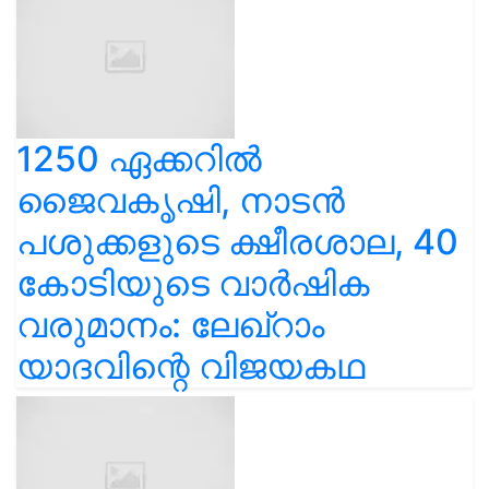
1250 ഏക്കറിൽ
ജൈവകൃഷി, നാടൻ
പശുക്കളുടെ ക്ഷീരശാല, 40
കോടിയുടെ വാർഷിക
വരുമാനം: ലേഖ്‌റാം
യാദവിന്റെ വിജയകഥ