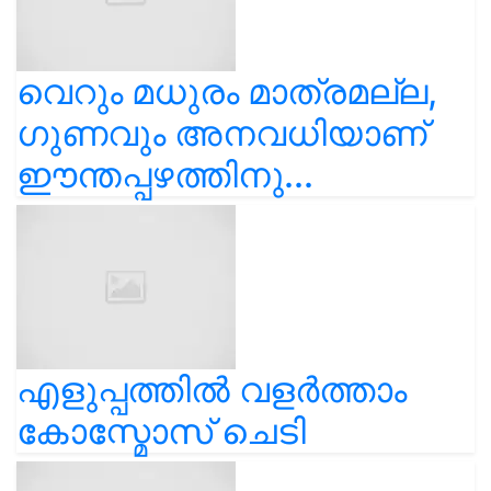
വെറും മധുരം മാത്രമല്ല,
ഗുണവും അനവധിയാണ്
ഈന്തപ്പഴത്തിനു...
എളുപ്പത്തിൽ വളർത്താം
കോസ്മോസ് ചെടി