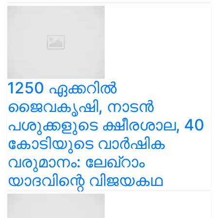
1250 ഏക്കറിൽ
ജൈവകൃഷി, നാടൻ
പശുക്കളുടെ ക്ഷീരശാല, 40
കോടിയുടെ വാർഷിക
വരുമാനം: ലേഖ്‌റാം
യാദവിന്റെ വിജയകഥ