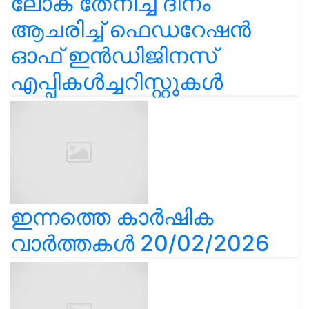
ലോക തേനീച്ച ദിനം
ആചരിച്ച് ഫെഡറേഷൻ
ഓഫ് ഇൻഡിജിനസ്
എപ്പികൾച്ചറിസ്റ്റുകൾ
ഇന്നത്തെ കാർഷിക
വാർത്തകൾ 20/02/2026