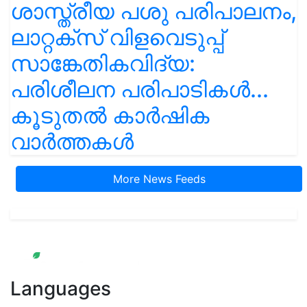
ശാസ്ത്രീയ പശു പരിപാലനം,
ലാറ്റക്സ് വിളവെടുപ്പ്
സാങ്കേതികവിദ്യ:
പരിശീലന പരിപാടികൾ...
കൂടുതൽ കാർഷിക
വാർത്തകൾ
More News Feeds
Languages