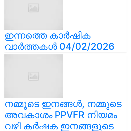
ഇന്നത്തെ കാർഷിക
വാർത്തകൾ 04/02/2026
നമ്മുടെ ഇനങ്ങൾ, നമ്മുടെ
അവകാശം PPVFR നിയമം
വഴി കർഷക ഇനങ്ങളുടെ