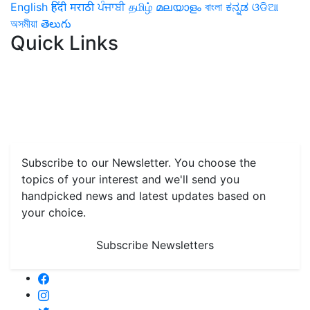
English
हिंदी
मराठी
ਪੰਜਾਬੀ
தமிழ்
മലയാളം
বাংলা
ಕನ್ನಡ
ଓଡିଆ
অসমীয়া
తెలుగు
Quick Links
Home
News
Health & Herbs
Environment and Lifestyle
Features
Livestock & Aqua
Farm Care Tips
Organic
Farming
#FTB
Vegetables
Fruits
Spices & Cash Crops
Grain & Pulses
Flowers
Taste & Travel
Food Receipes
Monthly Reminders
Subscribe to our Newsletter. You choose the
topics of your interest and we'll send you
handpicked news and latest updates based on
your choice.
Subscribe Newsletters