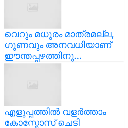
വെറും മധുരം മാത്രമല്ല,
ഗുണവും അനവധിയാണ്
ഈന്തപ്പഴത്തിനു...
എളുപ്പത്തിൽ വളർത്താം
കോസ്മോസ് ചെടി