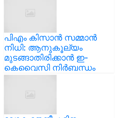
പിഎം കിസാൻ സമ്മാൻ
നിധി: ആനുകൂല്യം
മുടങ്ങാതിരിക്കാൻ ഇ-
കെവൈസി നിർബന്ധം