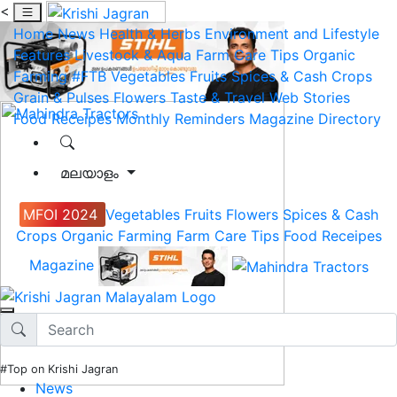
<
Home
News
Health & Herbs
Environment and Lifestyle
Features
Livestock & Aqua
Farm Care Tips
Organic
Farming
#FTB
Vegetables
Fruits
Spices & Cash Crops
Grain & Pulses
Flowers
Taste & Travel
Web Stories
Food Receipes
Monthly Reminders
Magazine
Directory
മലയാളം
MFOI 2024
Vegetables
Fruits
Flowers
Spices & Cash
Crops
Organic Farming
Farm Care Tips
Food Receipes
Magazine
#Top on Krishi Jagran
News