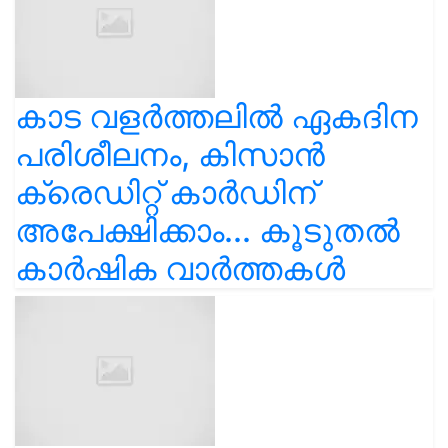
കാട വളര്‍ത്തലിൽ ഏകദിന
പരിശീലനം, കിസാൻ
ക്രെഡിറ്റ് കാർഡിന്
അപേക്ഷിക്കാം... കൂടുതൽ
കാർഷിക വാർത്തകൾ