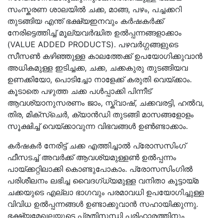
സംസ്കരണ ശാലയില്‍ ചക്ക, മാങ്ങ, പഴം, പച്ചക്കറി
തുടങ്ങിയ എന്ത് ഭക്ഷ്യഇനവും കര്‍ഷകര്‍ക്ക്
നേരിട്ടെത്തിച്ച് മൂല്യവര്‍ദ്ധിത ഉല്‍പ്പന്നങ്ങളാക്കാം
(VALUE ADDED PRODUCTS). പഴവര്‍ഗ്ഗങ്ങളുടെ
സീസണ്‍ കഴിഞ്ഞുള്ള കാലത്തേക്ക് ഉപയോഗിക്കുവാന്‍
അധികമുള്ള ഇടിച്ചക്ക, ചക്ക, ചക്കകുരു തുടങ്ങിയവ
ഉണക്കിയോ, പൊടിച്ചോ നാളേക്ക് കരുതി വെയ്ക്കാം.
കൂടാതെ പഴുത്ത ചക്ക പള്‍പ്പാക്കി പിന്നീട്
ആവശ്യാനുസരണം ജാം, സ്ക്വാഷ്, ചക്കവരട്ടി, ഹല്‍വ,
തിര, മിക്സ്ചെര്‍, ക്യാന്‍ഡി തുടങ്ങി മാസങ്ങളോളം
സൂക്ഷിച്ച് വെയ്ക്കാവുന്ന വിഭവങ്ങള്‍ ഉണ്‍ണ്ടാക്കാം.
കര്‍ഷകര്‍ നേരിട്ട് ചക്ക എത്തിച്ചാല്‍ പ്രോസസിംഗ്
ഫീസടച്ച് അവര്‍ക്ക് ആവശ്യമുള്ളണ്‍ ഉല്‍പ്പന്നം
പായ്ക്കറ്റിലാക്കി കൊണ്ടുപോകാം. പ്രോസസിംഗില്‍
പരിശീലനം ലഭിച്ച വൈദഗ്ധ്യമുള്ള വനിതാ കൂട്ടായ്മ
ചക്കയുടെ എല്ലാ ഭാഗവും പരമാവധി ഉപയോഗിച്ചുള്ള
വിവിധ ഉല്‍പ്പന്നങ്ങള്‍ ഉണ്ടാക്കുവാന്‍ സഹായിക്കുന്നു.
ഭക്ഷ്യമേഖലയുടെ പ്രതിസന്ധി പരിഹാരത്തിനും