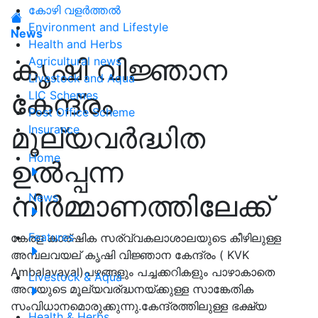
കോഴി വളർത്തൽ
Environment and Lifestyle
News
Health and Herbs
കൃഷി വിജ്ഞാന
Agricultural news
Livestock and Aqua
കേന്ദ്രം
LIC Schemes
Post Office Scheme
മൂല്യവര്‍ദ്ധിത
Insurance
Home
ഉല്‍പ്പന്ന
നിര്‍മ്മാണത്തിലേക്ക്
News
Features
കേരള കാര്ഷിക സര്വ്വകലാശാലയുടെ കീഴിലുള്ള
അമ്പലവയല് കൃഷി വിജ്ഞാന കേന്ദ്രം ( KVK
Ambalavayal)പഴങ്ങളും പച്ചക്കറികളും പാഴാകാതെ
Livestock & Aqua
അവയുടെ മൂല്യവര്ദ്ധനയ്ക്കുള്ള സാങ്കേതിക
സംവിധാനമൊരുക്കുന്നു.കേന്ദ്രത്തിലുള്ള ഭക്ഷ്യ
Health & Herbs