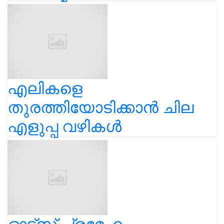
എലികളെ
തുരത്തിയോടിക്കാൻ ചില
എളുപ്പ വഴികൾ