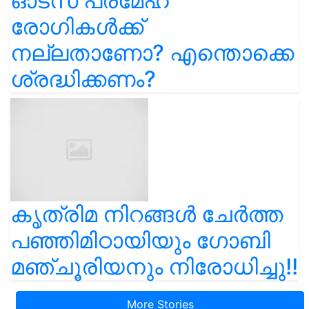
ഓട്സ് പ്രമേഹ
രോഗികൾക്ക്
നല്ലതാണോ? എന്തൊക്കെ
ശ്രദ്ധിക്കണം?
കൃത്രിമ നിറങ്ങൾ ചേർത്ത
പഞ്ഞിമിഠായിയും ഗോബി
മഞ്ചൂരിയനും നിരോധിച്ചു!!
More Stories