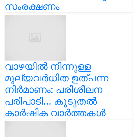
സംരക്ഷണം
വാഴയിൽ നിന്നുള്ള
മൂല്യവർധിത ഉത്പന്ന
നിർമാണം: പരിശീലന
പരിപാടി... കൂടുതൽ
കാർഷിക വാർത്തകൾ