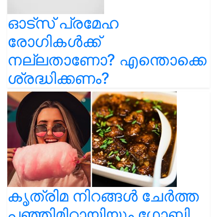
ഓട്സ് പ്രമേഹ
രോഗികൾക്ക്
നല്ലതാണോ? എന്തൊക്കെ
ശ്രദ്ധിക്കണം?
കൃത്രിമ നിറങ്ങൾ ചേർത്ത
പഞ്ഞിമിഠായിയും ഗോബി