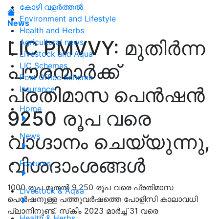
കോഴി വളർത്തൽ
Environment and Lifestyle
News
Health and Herbs
LIC PMVVY: മുതിർന്ന
Agricultural news
Livestock and Aqua
പൗരന്മാർക്ക്
LIC Schemes
Post Office Scheme
പ്രതിമാസ പെൻഷൻ
Insurance
Home
9250 രൂപ വരെ
വാഗ്ദാനം ചെയ്യുന്നു,
News
വിശദാംശങ്ങൾ
Features
1000 രൂപ മുതൽ 9,250 രൂപ വരെ പ്രതിമാസ
Livestock & Aqua
പെൻഷനുള്ള പത്തുവർഷത്തെ പോളിസി കാലാവധി
പ്ലാനിനുണ്ട്. സ്‌കീം 2023 മാർച്ച് 31 വരെ
Health & Herbs