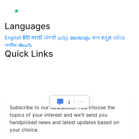
Languages
English
हिंदी
मराठी
ਪੰਜਾਬੀ
தமிழ்
മലയാളം
বাংলা
ಕನ್ನಡ
ଓଡିଆ
অসমীয়া
తెలుగు
Quick Links
Home
News
Health & Herbs
Environment and Lifestyle
Features
Livestock & Aqua
Farm Care Tips
Organic
Farming
#FTB
Vegetables
Fruits
Spices & Cash Crops
Grain & Pulses
Flowers
Taste & Travel
Food Receipes
Monthly Reminders
Subscribe to our Newsletter. You choose the
topics of your interest and we'll send you
handpicked news and latest updates based on
your choice.