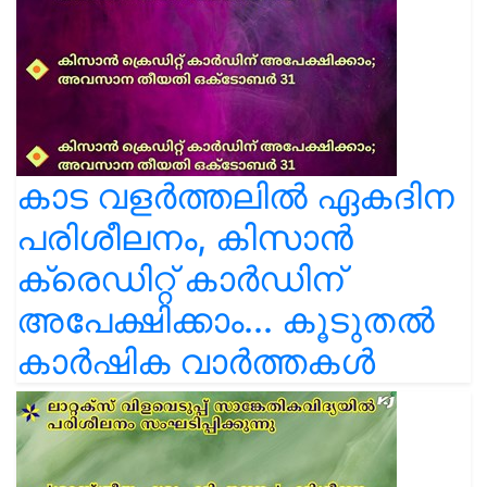
കാട വളര്‍ത്തലിൽ ഏകദിന
പരിശീലനം, കിസാൻ
ക്രെഡിറ്റ് കാർഡിന്
അപേക്ഷിക്കാം... കൂടുതൽ
കാർഷിക വാർത്തകൾ