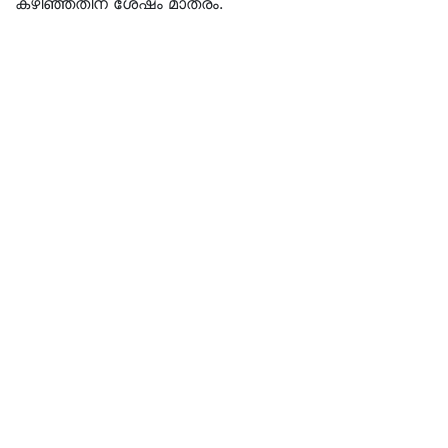
കഴിഞ്ഞതിന് ശേഷം മാത്രം.