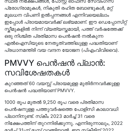
സ്ഥിര നിക്ഷേപങ്ങൾ, പോസ്റ്റ് ഓഫീസ് സേവിംഗ്സ്
പ്രോഗ്രാമുകൾ, നികുതി രഹിത ബോണ്ടുകൾ, മറ്റ്
മൂലധന വിപണി ഉൽപ്പന്നങ്ങൾ എന്നിവയെല്ലാം
ഇപ്പോൾ പ്രായമായവർക്ക് ലഭ്യമാണ്. ഈ ഡെപ്പോസിറ്റ്
സ്കീമുകളിൽ നിന്ന് വ്യത്യസ്തമായി, പത്ത് വർഷത്തേക്ക്
ഒരു നിശ്ചിത പ്രതിമാസ പെൻഷൻ നൽകുന്ന
എൽഐസിയുടെ നേതൃത്വത്തിലുള്ള പദ്ധതിയാണ്
പ്രധാനമന്ത്രി വയ വന്ദന യോജന (പിഎംവിവിവൈ).
PMVVY പെൻഷൻ പ്ലാൻ:
സവിശേഷതകൾ
കുറഞ്ഞത് 60 വയസ്സ് പ്രായമുള്ള മുതിർന്നവർക്കുള്ള
പെൻഷൻ പദ്ധതിയാണ് PMVVY.
1000 രൂപ മുതൽ 9,250 രൂപ വരെ പ്രതിമാസ
പെൻഷനുള്ള പത്തുവർഷത്തെ പോളിസി കാലാവധി
പ്ലാനിനുണ്ട്. സ്‌കീം 2023 മാർച്ച് 31 വരെ
നിക്ഷേപത്തിന് തുറന്നിരിക്കുന്നു. എന്നിരുന്നാലും, 2022
മാർച്ച് 31-ന് മുമ്പ് വാങ്ങിയാൽ, ഈ സ്‌കീമിന് 2022