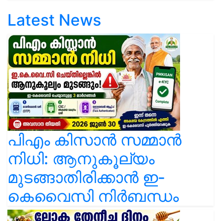
Latest News
പിഎം കിസാൻ സമ്മാൻ
നിധി: ആനുകൂല്യം
മുടങ്ങാതിരിക്കാൻ ഇ-
കെവൈസി നിർബന്ധം