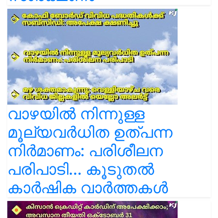
വാഴയിൽ നിന്നുള്ള
മൂല്യവർധിത ഉത്പന്ന
നിർമാണം: പരിശീലന
പരിപാടി... കൂടുതൽ
കാർഷിക വാർത്തകൾ