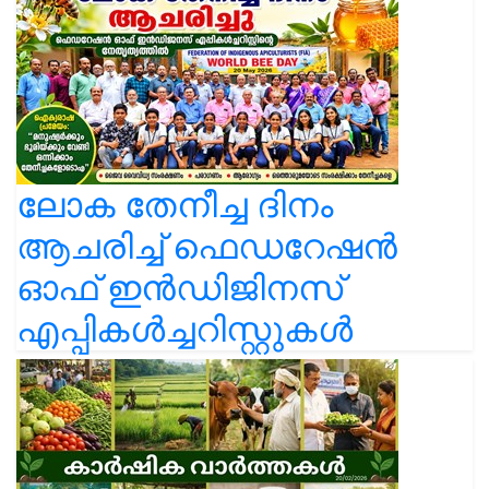
ലോക തേനീച്ച ദിനം
ആചരിച്ച് ഫെഡറേഷൻ
ഓഫ് ഇൻഡിജിനസ്
എപ്പികൾച്ചറിസ്റ്റുകൾ