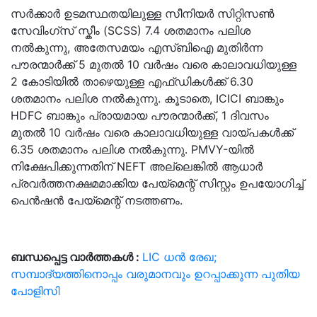
സർക്കാർ ഉടമസ്ഥതയിലുള്ള സീനിയർ സിറ്റിസൺ
സേവിംഗ്സ് സ്കീം (SCSS) 7.4 ശതമാനം പലിശ
നൽകുന്നു, അതേസമയം എസ്ബിഐ മുതിർന്ന
പൗരന്മാർക്ക് 5 മുതൽ 10 വർഷം വരെ കാലാവധിയുള്ള
2 കോടിയിൽ താഴെയുള്ള എഫ്ഡികൾക്ക് 6.30
ശതമാനം പലിശ നൽകുന്നു. കൂടാതെ, ICICI ബാങ്കും
HDFC ബാങ്കും പ്രായമായ പൗരന്മാർക്ക്, 1 ദിവസം
മുതൽ 10 വർഷം വരെ കാലാവധിയുള്ള വായ്പകൾക്ക്
6.35 ശതമാനം പലിശ നൽകുന്നു. PMVY-യിൽ
നിക്ഷേപിക്കുന്നതിന് NEFT അല്ലെങ്കിൽ ആധാർ
പ്രവർത്തനക്ഷമമാക്കിയ പേയ്‌മെന്റ് സിസ്റ്റം ഉപയോഗിച്ച്
പെൻഷൻ പേയ്‌മെന്റ് നടത്തണം.
ബന്ധപ്പെട്ട വാർത്തകൾ :
LIC ധൻ രേഖ;
സമ്പാദ്യത്തിനൊപ്പം വരുമാനവും ഉറപ്പാക്കുന്ന പുതിയ
പോളിസി