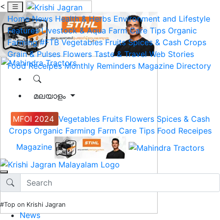
<
Home
News
Health & Herbs
Environment and Lifestyle
Features
Livestock & Aqua
Farm Care Tips
Organic
Farming
#FTB
Vegetables
Fruits
Spices & Cash Crops
Grain & Pulses
Flowers
Taste & Travel
Web Stories
Food Receipes
Monthly Reminders
Magazine
Directory
മലയാളം
MFOI 2024
Vegetables
Fruits
Flowers
Spices & Cash
Crops
Organic Farming
Farm Care Tips
Food Receipes
Magazine
#Top on Krishi Jagran
News