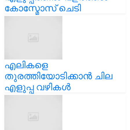
കോസ്മോസ് ചെടി
എലികളെ
തുരത്തിയോടിക്കാൻ ചില
എളുപ്പ വഴികൾ