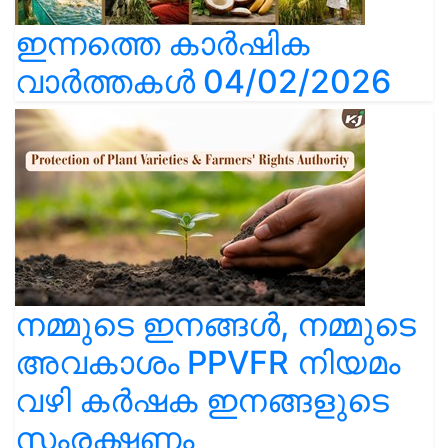
ഇന്നത്തെ കാർഷിക
വാർത്തകൾ 04/02/2026
നമ്മുടെ ഇനങ്ങൾ, നമ്മുടെ
അവകാശം PPVFR നിയമം
വഴി കർഷക ഇനങ്ങളുടെ
സംരക്ഷണം