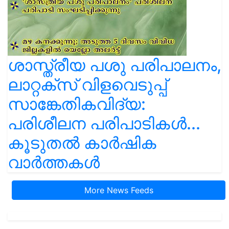
ശാസ്ത്രീയ പശു പരിപാലനം,
ലാറ്റക്സ് വിളവെടുപ്പ്
സാങ്കേതികവിദ്യ:
പരിശീലന പരിപാടികൾ...
കൂടുതൽ കാർഷിക
വാർത്തകൾ
More News Feeds