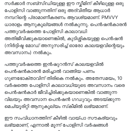
സർക്കാർ സബ്‌സിഡിയുള്ള ഈ സ്കീമിന് കീഴിലുള്ള ഒരു
പോളിസി വാങ്ങുന്നതിന് ഒരു അദ്വിതീയ ആധാർ
നമ്പറിന്റെ പ്രാമാണീകരണം ആവശ്യമാണ്. PMVVY
ധാരാളം ആനുകൂല്യങ്ങൾ നൽകുന്നു. പെൻഷൻകാരൻ
പത്തുവർഷത്തെ പോളിസി കാലാവധി
അതിജീവിക്കുകയാണെങ്കിൽ, കുടിശ്ശികയുള്ള പെൻഷൻ
(നിർദ്ദിഷ്ട മോഡ് അനുസരിച്ച് ഓരോ കാലയളവിന്റെയും
അവസാനം) നൽകും.
പത്തുവർഷത്തെ ഇൻഷുറൻസ് കാലയളവിൽ
പെൻഷൻകാരൻ മരിച്ചാൽ വാങ്ങിയ പണം
ഗുണഭോക്താവിന് തിരികെ നൽകും. അതേസമയം, 10
വർഷത്തെ പോളിസി കാലാവധിയുടെ അവസാനം വരെ
പെൻഷൻകാർ ജീവിച്ചിരിക്കുകയാണെങ്കിൽ വാങ്ങുന്ന
വിലയും അവസാന പെൻഷൻ ഗഡുവും അടയ്‌ക്കുന്ന
മെച്യൂരിറ്റി ആനുകൂല്യം സ്‌കീമിൽ ലഭ്യമാണ്.
ഈ സംവിധാനത്തിന് കീഴിൽ വായ്പാ സൗകര്യവും
ലഭ്യമാണ്, എന്നാൽ മൂന്ന് പോളിസി വർഷങ്ങൾ