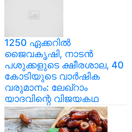
1250 ഏക്കറിൽ
ജൈവകൃഷി, നാടൻ
പശുക്കളുടെ ക്ഷീരശാല, 40
കോടിയുടെ വാർഷിക
വരുമാനം: ലേഖ്‌റാം
യാദവിന്റെ വിജയകഥ