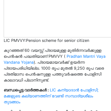
LIC PMVVY:Pension scheme for senior citizen
കുറഞ്ഞത് 60 വയസ്സ് പ്രായമുള്ള മുതിർന്നവർക്കുള്ള
പെൻഷൻ പദ്ധതിയാണ് PMVVY (
Pradhan Mantri Vaya
Vandana Yojana
). പ്രായമായവർക്ക് ഉയർന്ന
പ്രായപരിധിയില്ല. 1000 രൂപ മുതൽ 9,250 രൂപ വരെ
പ്രതിമാസ പെൻഷനുള്ള പത്തുവർഷത്തെ പോളിസി
കാലാവധി പ്ലാനിനുണ്ട്.
ബന്ധപ്പെട്ട വാർത്തകൾ :
LIC കന്യാദാൻ പോളിസി;
മക്കളുടെ കല്യാണത്തിന് വേണ്ടി സമ്പാദ്യശീലം
തുടങ്ങാം