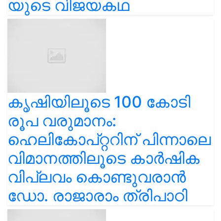
യുടെ വിജയകഥ
കൃഷിയിലൂടെ 100 കോടി
രൂപ വരുമാനം:
ഹെലികോപ്റ്ററിന് പിന്നാലെ
വിമാനത്തിലൂടെ കാർഷിക
വിപ്ലവം കൊണ്ടുവരാൻ
ഡോ. രാജാരാം ത്രിപാഠി