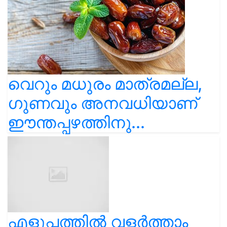
വെറും മധുരം മാത്രമല്ല,
ഗുണവും അനവധിയാണ്
ഈന്തപ്പഴത്തിനു...
എളുപ്പത്തിൽ വളർത്താം