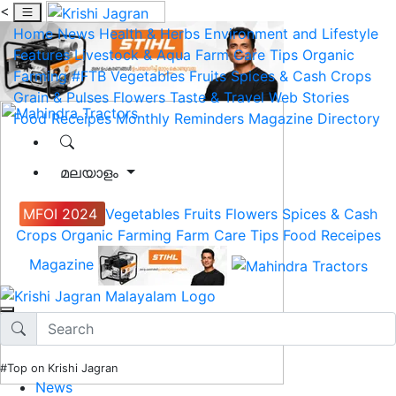
<
Home
News
Health & Herbs
Environment and Lifestyle
Features
Livestock & Aqua
Farm Care Tips
Organic
Farming
#FTB
Vegetables
Fruits
Spices & Cash Crops
Grain & Pulses
Flowers
Taste & Travel
Web Stories
Food Receipes
Monthly Reminders
Magazine
Directory
മലയാളം
MFOI 2024
Vegetables
Fruits
Flowers
Spices & Cash
Crops
Organic Farming
Farm Care Tips
Food Receipes
Magazine
#Top on Krishi Jagran
News