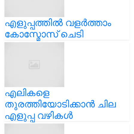
എളുപ്പത്തിൽ വളർത്താം
കോസ്മോസ് ചെടി
എലികളെ
തുരത്തിയോടിക്കാൻ ചില
എളുപ്പ വഴികൾ