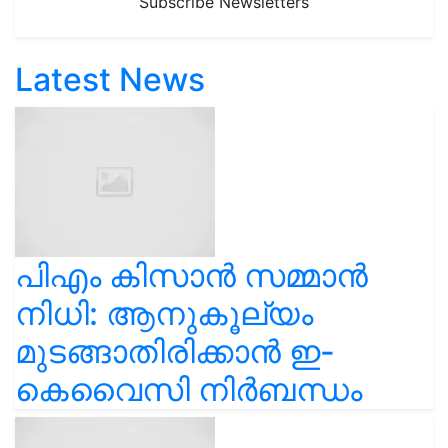
Subscribe Newsletters
Latest News
പിഎം കിസാൻ സമ്മാൻ
നിധി: ആനുകൂല്യം
മുടങ്ങാതിരിക്കാൻ ഇ-
കെവൈസി നിർബന്ധം