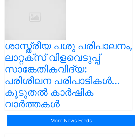
ശാസ്ത്രീയ പശു പരിപാലനം,
ലാറ്റക്സ് വിളവെടുപ്പ്
സാങ്കേതികവിദ്യ:
പരിശീലന പരിപാടികൾ...
കൂടുതൽ കാർഷിക
വാർത്തകൾ
More News Feeds