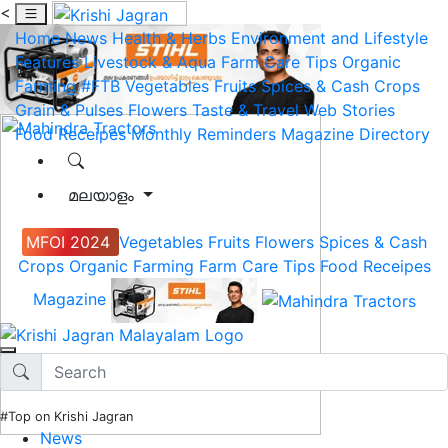
<
Home
News
Health & Herbs
Environment and Lifestyle
Features
Livestock & Aqua
Farm Care Tips
Organic
Farming
#FTB
Vegetables
Fruits
Spices & Cash Crops
Grain & Pulses
Flowers
Taste & Travel
Web Stories
Food Receipes
Monthly Reminders
Magazine
Directory
മലയാളം
MFOI 2024
Vegetables
Fruits
Flowers
Spices & Cash
Crops
Organic Farming
Farm Care Tips
Food Receipes
Magazine
#Top on Krishi Jagran
News