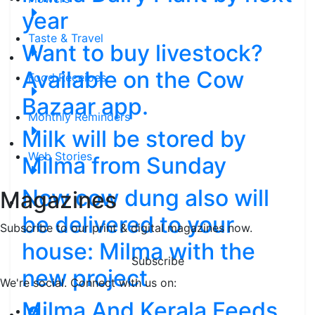
year
Taste & Travel
Want to buy livestock?
Available on the Cow
Food Receipes
Bazaar app.
Monthly Reminders
Milk will be stored by
Web Stories
Milma from Sunday
Now cow dung also will
Magazines
be delivered to your
Subscribe to our print & digital magazines now.
house: Milma with the
Subscribe
new project
We're social. Connect with us on:
Milma And Kerala Feeds