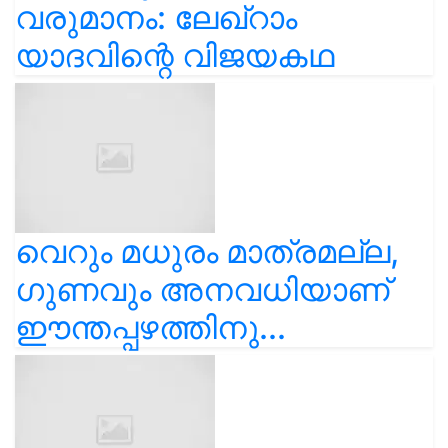
വരുമാനം: ലേഖ്‌റാം
യാദവിന്റെ വിജയകഥ
വെറും മധുരം മാത്രമല്ല,
ഗുണവും അനവധിയാണ്
ഈന്തപ്പഴത്തിനു...