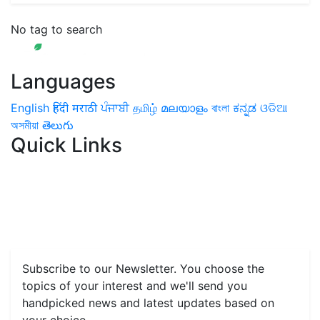
No tag to search
Languages
English
हिंदी
मराठी
ਪੰਜਾਬੀ
தமிழ்
മലയാളം
বাংলা
ಕನ್ನಡ
ଓଡିଆ
অসমীয়া
తెలుగు
Quick Links
Home
News
Health & Herbs
Environment and Lifestyle
Features
Livestock & Aqua
Farm Care Tips
Organic
Farming
#FTB
Vegetables
Fruits
Spices & Cash Crops
Grain & Pulses
Flowers
Taste & Travel
Food Receipes
Monthly Reminders
Subscribe to our Newsletter. You choose the
topics of your interest and we'll send you
handpicked news and latest updates based on