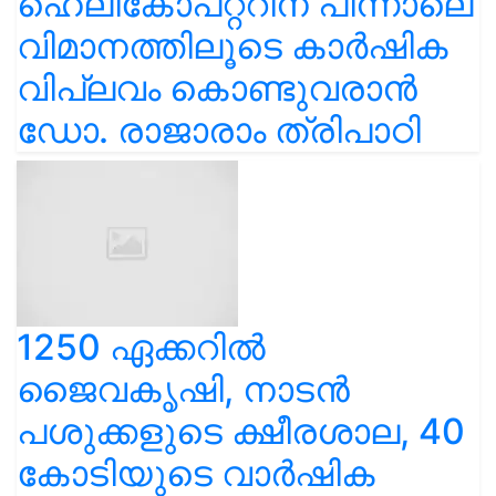
ഹെലികോപ്റ്ററിന് പിന്നാലെ
വിമാനത്തിലൂടെ കാർഷിക
വിപ്ലവം കൊണ്ടുവരാൻ
ഡോ. രാജാരാം ത്രിപാഠി
1250 ഏക്കറിൽ
ജൈവകൃഷി, നാടൻ
പശുക്കളുടെ ക്ഷീരശാല, 40
കോടിയുടെ വാർഷിക