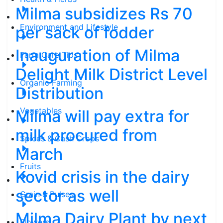
Milma subsidizes Rs 70
Environment and Lifestyle
per sack of fodder
Inauguration of Milma
Farm Care Tips
Delight Milk District Level
Organic Farming
Distribution
Vegetables
Milma will pay extra for
milk procured from
Spices & Cash Crops
March
Fruits
Kovid crisis in the dairy
sector as well
Grain & Pulses
Milma Dairy Plant by next
Flowers