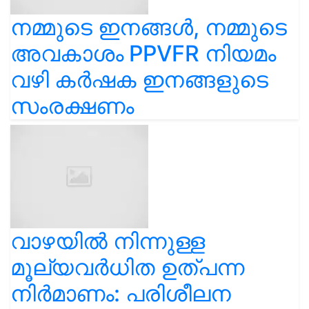
നമ്മുടെ ഇനങ്ങൾ, നമ്മുടെ
അവകാശം PPVFR നിയമം
വഴി കർഷക ഇനങ്ങളുടെ
സംരക്ഷണം
വാഴയിൽ നിന്നുള്ള
മൂല്യവർധിത ഉത്പന്ന
നിർമാണം: പരിശീലന