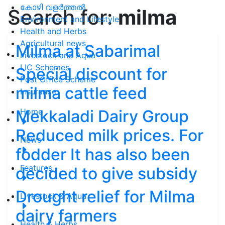
കോഴി വളർത്തൽ
Search for:
milma
Environment and Lifestyle
Health and Herbs
Agricultural news
Milma at Sabarimal
Livestock and Aqua
LIC Schemes
Special discount for
Post Office Scheme
milma cattle feed
Insurance
Mekkaladi Dairy Group
Home
Reduced milk prices. For
News
fodder It has also been
Features
decided to give subsidy
Drought relief for Milma
Livestock & Aqua
dairy farmers
Health & Herbs