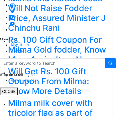
Will Not Raise Fodder
Price, Assured Minister J
Chinchu Rani
Rs. 100 Gift Coupon For
More Links
About Us
Milma Gold fodder, Know
Contact
More Agriculture News
Will Get Rs. 100 Gift
#Top on Krishi Jagran
Coupon From Milma:
More Topics
Know More Details
CLOSE
Milma milk cover with
tricolor flag as part of