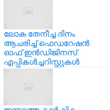
ലോക തേനീച്ച ദിനം
ആചരിച്ച് ഫെഡറേഷൻ
ഓഫ് ഇൻഡിജിനസ്
എപ്പികൾച്ചറിസ്റ്റുകൾ
ഇന്നത്തെ കാർഷിക