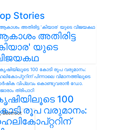
op Stories
ആകാശം അതിരിട്ട
കിയാര' യുടെ
വിജയകഥ
കൃഷിയിലൂടെ 100
ോടി രൂപ വരുമാനം:
െലികോപ്റ്ററിന്