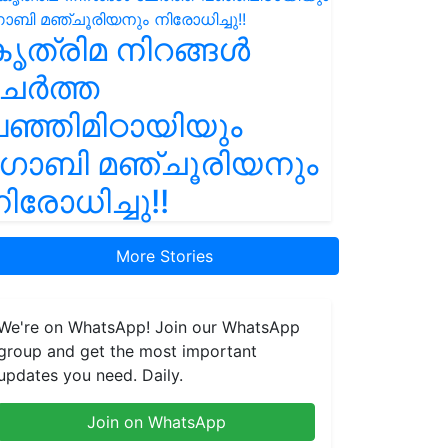
ൃത്രിമ നിറങ്ങൾ
ചേർത്ത
ഞ്ഞിമിഠായിയും
ഗോബി മഞ്ചൂരിയനും
ിരോധിച്ചു!!
More Stories
We're on WhatsApp! Join our WhatsApp
group and get the most important
updates you need. Daily.
Join on WhatsApp