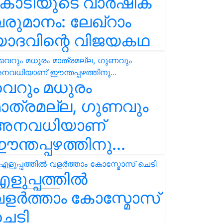
കോടിയുടെ വാർഷിക
രുമാനം: ലേഖ്‌റാം
യാദവിന്റെ വിജയകഥ
െറും മധുരം
ാത്രമല്ല, ഗുണവും
അനവധിയാണ്
ന്തപ്പഴത്തിനു...
ളുപ്പത്തിൽ
ളർത്താം കോസ്മോസ്
ചെടി