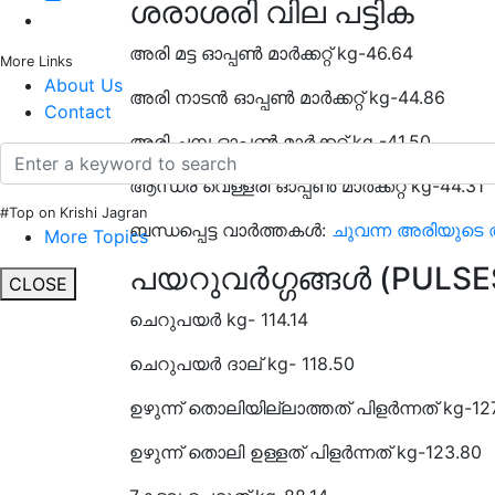
ശരാശരി വില പട്
അരി മട്ട ഓപ്പൺ മാർക്കറ്റ് kg-46.64
More Links
About Us
അരി നാടൻ ഓപ്പൺ മാർക്കറ്റ് kg-44.86
Contact
അരി ചമ്പ ഓപ്പൺ മാർക്കറ്റ് kg -41.50
ആന്ധ്ര വെള്ളരി ഓപ്പൺ മാർക്കറ്റ് kg-44.31
#Top on Krishi Jagran
ബന്ധപ്പെട്ട വാർത്തകൾ:
ചുവന്ന അരിയുട
More Topics
പയറുവർഗ്ഗങ്ങൾ (PULSE
CLOSE
ചെറുപയർ kg- 114.14
ചെറുപയർ ദാല് kg- 118.50
ഉഴുന്ന് തൊലിയില്ലാത്തത് പിളർന്നത് kg-12
ഉഴുന്ന് തൊലി ഉള്ളത് പിളർന്നത് kg-123.80