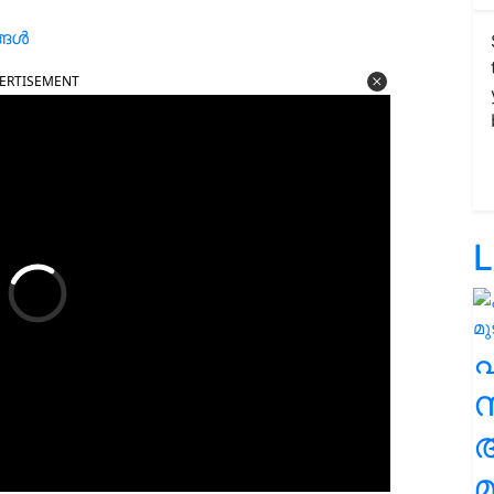
ങ്ങൾ
ERTISEMENT
L
സ
മ