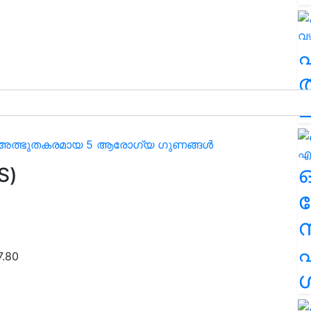
ടിക
ത
ച
െ അത്ഭുതകരമായ 5 ആരോഗ്യ ഗുണങ്ങൾ
S)
ര
എ
7.80
ശ