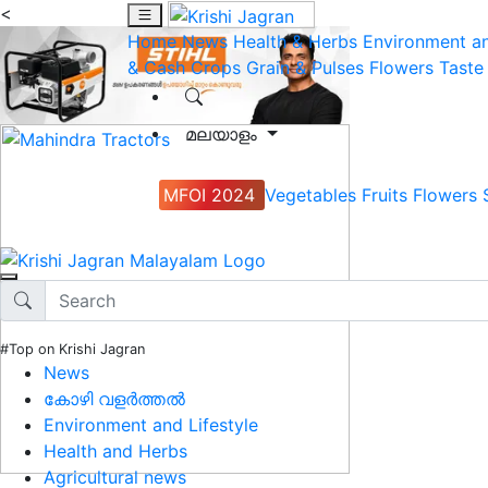
<
Home
News
Health & Herbs
Environment an
& Cash Crops
Grain & Pulses
Flowers
Taste
മലയാളം
MFOI 2024
Vegetables
Fruits
Flowers
#Top on Krishi Jagran
News
കോഴി വളർത്തൽ
Environment and Lifestyle
Health and Herbs
Agricultural news