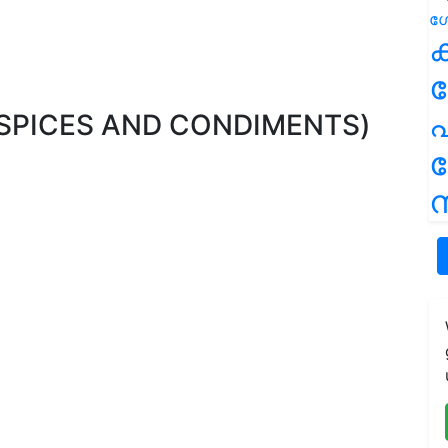
ക
പ
SPICES AND CONDIMENTS)
ന