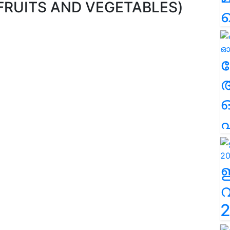
 (FRUITS AND VEGETABLES)
ല
എ
2