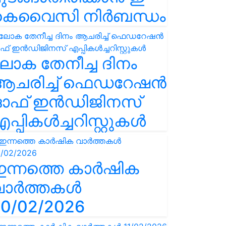
കെവൈസി നിർബന്ധം
ോക തേനീച്ച ദിനം
ആചരിച്ച് ഫെഡറേഷൻ
ഓഫ് ഇൻഡിജിനസ്
പ്പികൾച്ചറിസ്റ്റുകൾ
ഇന്നത്തെ കാർഷിക
വാർത്തകൾ
0/02/2026