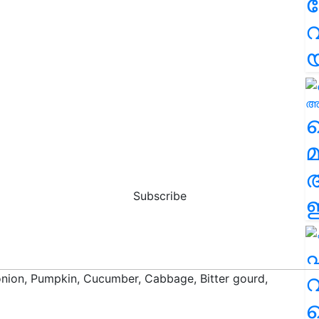
വ
വ
മ
Subscribe
ഈ
എ
വ
nion, Pumpkin, Cucumber, Cabbage, Bitter gourd,