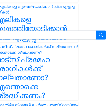
എലികളെ
ുരത്തിയോടിക്കാൻ
ില എളുപ്പ വഴികൾ
ഓട്സ് പ്രമേഹ
ോഗികൾക്ക്
നല്ലതാണോ?
ന്തൊക്കെ
്രദ്ധിക്കണം?