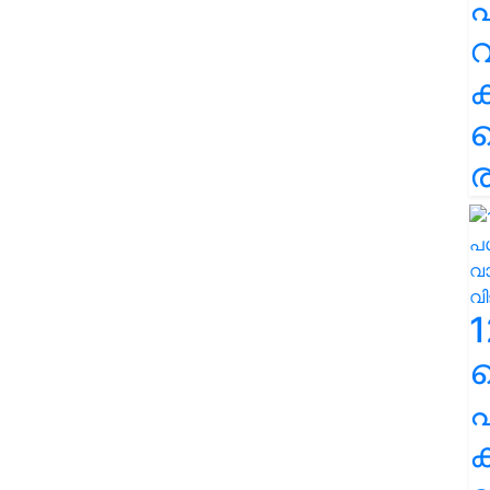
പ
വ
ര
1
പ
ക