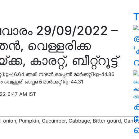
T
വാരം 29/09/2022 –
്തൻ, വെള്ളരിക്ക
'
 കാരറ്റ്, ബീറ്റ്റൂട്ട്
റ് kg-46.64 അരി നാടൻ ഓപ്പൺ മാർക്കറ്റ് kg-44.86
ര വെള്ളരി ഓപ്പൺ മാർക്കറ്റ് kg-44.31
22 6:47 AM IST
ക
ഹ