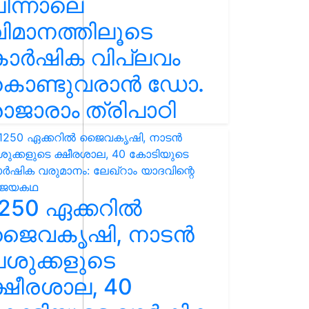
ിന്നാലെ
ിമാനത്തിലൂടെ
കാർഷിക വിപ്ലവം
കൊണ്ടുവരാൻ ഡോ.
ാജാരാം ത്രിപാഠി
250 ഏക്കറിൽ
ജൈവകൃഷി, നാടൻ
ശുക്കളുടെ
്ഷീരശാല, 40