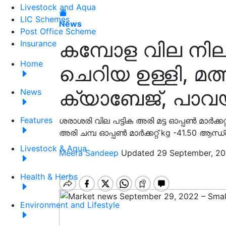
Livestock and Aqua
LIC Schemes
News
Post Office Scheme
കമ്പോള വില നില
Insurance
Home
ചെറിയ ഉള്ളി, മത
ക്യാബേജ്, പാവയ്ക്ക,
News
Features
ശരാശരി വില പട്ടിക അരി മട്ട ഓപ്പൺ മാർക്കറ്
അരി ചമ്പ ഓപ്പൺ മാർക്കറ്റ് kg -41.50 ആന്ധ്
Livestock & Aqua
Meera Sandeep
Updated 29 September, 20
Health & Herbs
Environment and Lifestyle