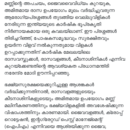
മണ്ണിന്റെ അപചയം, ജൈവവൈവിധ്യം കുറയുക,
അമിതമായ രാസ ഉപയോഗം മൂലം വർദ്ധിച്ചുവരുന്ന
ആരോഗ്യപ്രശ്നങ്ങൾ തുടങ്ങിയ വെല്ലുവിളികൾ
നേരിടുന്ന ഇന്ത്യയുടെ കാർഷിക ഭൂപ്രകൃതി
നിർണായകമായ ഒരു കവലയിലാണ്. ഈ പ്രശ്നങ്ങൾ
തിരിച്ചറിഞ്ഞ്, പോഷകസമൃദ്ധവും സുരക്ഷിതവും
ഉയർന്ന വിളവ് നൽകുന്നതുമായ വിളകൾ
ഉറപ്പാക്കുന്നതിന് കാർഷിക മേഖലയിലെ
രാസവസ്തുക്കൾ, രാസവളങ്ങൾ, കീടനാശിനികൾ എന്നിവ
കുറയ്ക്കേണ്ടതിന്റെ ആവശ്യകത പ്രധാനമന്ത്രി
നരേന്ദ്ര മോദി ഊന്നിപ്പറഞ്ഞു.
ഭക്ഷ്യസുരക്ഷയെക്കുറിച്ചുള്ള ആശങ്കകൾ
വർദ്ധിക്കുന്നതിനാൽ, രാസവളങ്ങളുടെയും
കീടനാശിനികളുടെയും അമിതമായ ഉപയോഗം മണ്ണ്
മലിനീകരണത്തിനും ഭക്ഷ്യവിളകളിൽ അവശേഷിക്കുന്ന
വിഷാംശത്തിനും കാരണമായി. ജൈവവളങ്ങൾ, ക്രോപ്പ്
റൊട്ടേഷൻ, ഇന്റഗ്രേറ്റഡ് പെസ്റ്റ് മാനേജ്മെന്റ്
(ഐപിഎം) എന്നിവയെ ആശ്രയിക്കുന്ന ജൈവ,