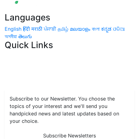
Languages
English
हिंदी
मराठी
ਪੰਜਾਬੀ
தமிழ்
മലയാളം
বাংলা
ಕನ್ನಡ
ଓଡିଆ
অসমীয়া
తెలుగు
Quick Links
Home
News
Health & Herbs
Environment and Lifestyle
Features
Livestock & Aqua
Farm Care Tips
Organic
Farming
#FTB
Vegetables
Fruits
Spices & Cash Crops
Grain & Pulses
Flowers
Taste & Travel
Food Receipes
Monthly Reminders
Subscribe to our Newsletter. You choose the
topics of your interest and we'll send you
handpicked news and latest updates based on
your choice.
Subscribe Newsletters