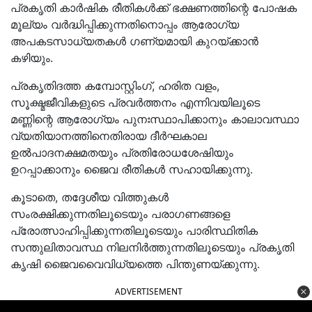
പ്രകൃതി കാർഷിക രീതികൾക്ക് ഭക്ഷണത്തിന്റെ പോഷക
മൂല്യം വർദ്ധിപ്പിക്കുന്നതിനൊപ്പം ആരോഗ്യ
അപകടസാധ്യതകൾ ഗണ്യമായി കുറയ്ക്കാൻ
കഴിയും.
പ്രകൃതിദത്ത കമ്പോസ്റ്റിംഗ്, ഹരിത വളം,
സൂക്ഷ്മജീവികളുടെ പ്രവർത്തനം എന്നിവയിലൂടെ
മണ്ണിന്റെ ആരോഗ്യം പുനഃസ്ഥാപിക്കാനും കാലാവസ്ഥാ
വ്യതിയാനത്തിനെതിരായ ദീർഘകാല
ഉൽപാദനക്ഷമതയും പ്രതിരോധശേഷിയും
ഉറപ്പാക്കാനും ജൈവ രീതികൾ സഹായിക്കുന്നു.
കൂടാതെ, തദ്ദേശീയ വിത്തുകൾ
സംരക്ഷിക്കുന്നതിലൂടെയും പരാഗണങ്ങളെ
പ്രോത്സാഹിപ്പിക്കുന്നതിലൂടെയും പാരിസ്ഥിതിക
സന്തുലിതാവസ്ഥ നിലനിർത്തുന്നതിലൂടെയും പ്രകൃതി
കൃഷി ജൈവവൈവിധ്യത്തെ പിന്തുണയ്ക്കുന്നു.
ADVERTISEMENT