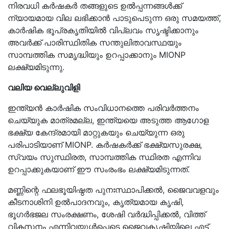
നിരവധി കർഷകർ തങ്ങളുടെ ഉൽപ്പന്നങ്ങൾക്ക്
ന്യായമായ വില ലഭിക്കാൻ പാടുപെടുന്ന ഒരു സമയത്ത്,
കാർഷിക ഭൂപ്രകൃതിയിൽ വിപ്ലവം സൃഷ്ടിക്കാനും
അവർക്ക് പാരിസ്ഥിതിക സന്തുലിതാവസ്ഥയും
സാമ്പത്തിക സമൃദ്ധിയും ഉറപ്പാക്കാനും MIONP
ലക്ഷ്യമിടുന്നു.
വലിയ വെല്ലുവിളി
ഇന്ത്യൻ കാർഷിക സംവിധാനത്തെ പരിവർത്തനം
ചെയ്യുക മാത്രമല്ല, ഇന്ത്യയെ അടുത്ത ആഗോള
ഭക്ഷ്യ കേന്ദ്രമായി മാറ്റുകയും ചെയ്യുന്ന ഒരു
പരിപാടിയാണ് MIONP. കർഷകർക്ക് ഭക്ഷ്യസുരക്ഷ,
സ്വയം സുസ്ഥിരത, സാമ്പത്തിക സ്ഥിരത എന്നിവ
ഉറപ്പാക്കുകയാണ് ഈ സംരംഭം ലക്ഷ്യമിടുന്നത്.
മണ്ണിന്റെ ഫലഭൂയിഷ്ഠത പുനഃസ്ഥാപിക്കൽ, ജൈവവളവും
കീടനാശിനി ഉൽപാദനവും, കൃത്യമായ കൃഷി,
ഭൂഗർഭജല സംരക്ഷണം, ശേഷി വർദ്ധിപ്പിക്കൽ, വിത്ത്
വികസനം എന്നിവയുൾപ്പെടെ ജൈവകൃഷിയിലെ എട്ട്