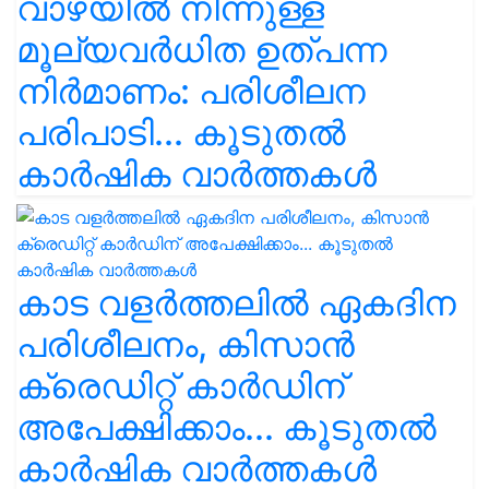
വാഴയിൽ നിന്നുള്ള
മൂല്യവർധിത ഉത്പന്ന
നിർമാണം: പരിശീലന
പരിപാടി... കൂടുതൽ
കാർഷിക വാർത്തകൾ
കാട വളര്‍ത്തലിൽ ഏകദിന
പരിശീലനം, കിസാൻ
ക്രെഡിറ്റ് കാർഡിന്
അപേക്ഷിക്കാം... കൂടുതൽ
കാർഷിക വാർത്തകൾ