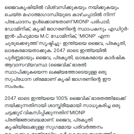
ജൈവകൃഷിയിൽ വിശ്വസിക്കുകയും നയിക്കുകയും
ചെയ്ത മഹാത്മാഗാന്ധിയുടെ കാഴ്ചപ്പാടിൽ നിന്ന്
പ്രചോദനം ഉൾക്കൊണ്ടതാണ് MIONP പരിപാടി.
ഡോമിനിക്, കൃഷി ജാഗരണിന്റെ സ്ഥാപകനും എഡിറ്റർ-
ഇൻ-ചീഫുമായ M.C ഡോമിനിക്, 'MIONP' എന്ന
ചുരുക്കെഴുത്ത് സൃഷ്ടിച്ചു- ഇന്ത്യയെ ജൈവ, പ്രകൃതി,
ലാഭകരമായതാക്കുക. 2047 ഓടെ ഇന്ത്യയിൽ
പൂർണ്ണമായും ജൈവ, പ്രകൃതി, ലാഭകരമായ കാർഷിക
ആവാസവ്യവസ്ഥ (ജൈവിക് ഭാരത്)
സ്ഥാപിക്കുകയെന്ന ലക്ഷ്യത്തോടെയുള്ള ഒരു
സുപ്രധാന ശ്രമമാണ് കൃഷി ജാഗരണിന്റെ ഈ
സംരംഭം.
2047 ഓടെ ഇന്ത്യയെ 100% ജൈവിക് ഭാരതത്തിലേക്ക്
നയിക്കുന്നതിനായി ശാസ്ത്രീയമായി സാധൂകരിച്ച ഒരു
ചട്ടക്കൂട് വികസിപ്പിക്കുന്നതിന് MIONP
പ്രതിജ്ഞാബദ്ധമാണ്. ജൈവ, പ്രകൃതി
കൃഷിയിലേക്കുള്ള സുഗമമായ പരിവർത്തനം