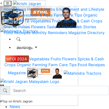
<
Home
News
Health & Herbs
Environment and Lifestyle
Features
Livestock & Aqua
Farm Care Tips
Organic
Farming
#FTB
Vegetables
Fruits
Spices & Cash Crops
Grain & Pulses
Flowers
Taste & Travel
Web Stories
Food Receipes
Monthly Reminders
Magazine
Directory
മലയാളം
MFOI 2024
Vegetables
Fruits
Flowers
Spices & Cash
Crops
Organic Farming
Farm Care Tips
Food Receipes
Magazine
#Top on Krishi Jagran
News