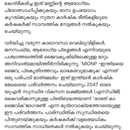
കേന്ദ്രീകരിച്ച ഇത് മണ്ണിന്റെ ആരോഗ്യം
പ്രോത്സാഹിപ്പിക്കുകയും രാസ ഉപയോഗം
കുറയ്ക്കുകയും നൂതന കാർഷിക രീതികളിലൂടെ
കർഷകർക്ക് സാമ്പത്തിക നേട്ടങ്ങൾ നൽകുകയും
ചെയ്യുന്നു.
വർദ്ധിച്ചു വരുന്ന കാലാവസ്ഥ വെല്ലുവിളികൾ,
ജനസംഖ്യ, ആരോഗ്യ പ്രശ്നങ്ങൾ എന്നിവയുടെ
പശ്ചാത്തലത്തിൽ ജൈവകൃഷിയിലേക്കുള്ള മാറ്റം
അനിവാര്യമായിത്തീർന്നിരിക്കുന്നു. 'MIONP -ഇന്ത്യയെ
ജൈവ, പ്രകൃതിദത്തവും ലാഭകരവുമാക്കുക' എന്നത്
ഒരു പരിപാടി മാത്രമല്ല- ഇത് ഇന്ത്യൻ കാർഷിക
മേഖലയെ പരിവർത്തനം ചെയ്യാനും 2047 ഓടെ
യുഎൻ സുസ്ഥിര വികസന ലക്ഷ്യങ്ങൾ (എസ്ഡിജി)
കൈവരിക്കാനുമുള്ള പ്രതിബദ്ധതയാണ്. 'ഭാരത് കാ
ജൈവിക് ജാഗരൺ' എന്ന മുദ്രാവാക്യത്തോടെയുള്ള
ഈ പരിവർത്തനം പാരിസ്ഥിതിക സുസ്ഥിരതയെ
പിന്തുണയ്ക്കുകയും കർഷകർക്ക് വളരെയധികം
സാമ്പത്തിക സാധ്യതകൾ നൽകുകയും ചെയ്യുന്നു.