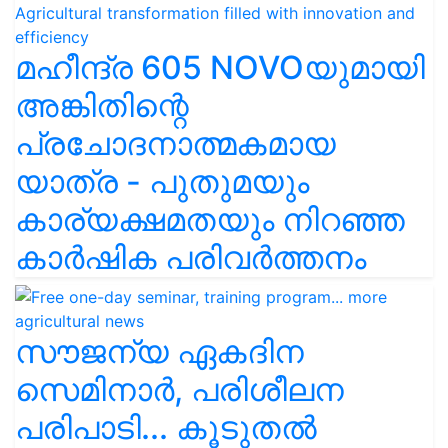
മഹീന്ദ്ര 605 NOVOയുമായി
അങ്കിതിന്റെ
പ്രചോദനാത്മകമായ
യാത്ര - പുതുമയും
കാര്യക്ഷമതയും നിറഞ്ഞ
കാർഷിക പരിവർത്തനം
സൗജന്യ ഏകദിന
സെമിനാർ, പരിശീലന
പരിപാടി... കൂടുതൽ