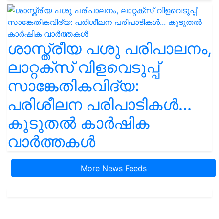
ശാസ്ത്രീയ പശു പരിപാലനം,
ലാറ്റക്സ് വിളവെടുപ്പ്
സാങ്കേതികവിദ്യ:
പരിശീലന പരിപാടികൾ...
കൂടുതൽ കാർഷിക
വാർത്തകൾ
More News Feeds