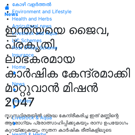
കോഴി വളർത്തൽ
Environment and Lifestyle
News
Health and Herbs
ഇന്ത്യയെ ജൈവ,
Agricultural news
Livestock and Aqua
പ്രകൃതി,
LIC Schemes
Post Office Scheme
ലാഭകരമായ
Insurance
Home
കാർഷിക കേന്ദ്രമാക്കി
മാറ്റുവാൻ മിഷൻ
News
2047
Features
സുസ്ഥിരതയിൽ ശ്രദ്ധ കേന്ദ്രീകരിച്ച ഇത് മണ്ണിന്റെ
Livestock & Aqua
ആരോഗ്യം പ്രോത്സാഹിപ്പിക്കുകയും രാസ ഉപയോഗം
കുറയ്ക്കുകയും നൂതന കാർഷിക രീതികളിലൂടെ
Health & Herbs