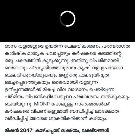
രാസ വളങ്ങളുടെ ഉയർന്ന ചെലവ് കാരണം പരമ്പരാഗത
കാർഷിക മാതൃക പലപ്പോഴും കർഷകരെ കടത്തിന്റെ
ഒരു ചക്രത്തിൽ കുടുക്കുന്നു. ഇതിനു വിപരീതമായി,
ജൈവവും പ്രകൃതിദത്തവുമായ കൃഷി വള ഉപയോഗ
ചെലവ് കുറയ്ക്കുകയും മണ്ണിന്റെ ഫലഭൂയിഷ്ഠത
മെച്ചപ്പെടുത്തുകയും ജൈവമായി വളരുന്ന
ഉൽപ്പന്നങ്ങൾക്ക് മികച്ച വില വാഗ്ദാനം ചെയ്യുന്ന
പ്രീമിയം വിപണികളിലേക്കുള്ള പ്രവേശനം നൽകുകയും
ചെയ്യുന്നു. MIONP പോലുള്ള സംരംഭങ്ങൾക്ക്
കർഷകരെ വിപണികളുമായി ബന്ധിപ്പിച്ച് ലാഭക്ഷമത
വർദ്ധിപ്പിച്ച് അവരെ ശാക്തീകരിക്കാൻ കഴിയും.
മിഷൻ 2047: കാഴ്ചപ്പാട്, ലക്ഷ്യം, ലക്ഷ്യങ്ങൾ