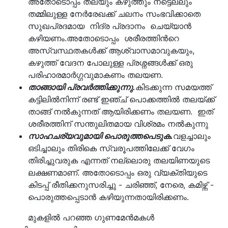
അതോടൊപ്പം തലയും കഴുത്തും നട്ടെല്ലും
തമ്മിലുള്ള നേർരേഖക്ക് ചലനം സംഭവിക്കാതെ
സുഖപ്രദമായ നിദ്ര പ്രദാനം ചെയ്യാൻ
കഴിയണം.അതോടൊപ്പം ശരീരത്തിൻറെ
അസ്വസ്ഥതകൾക്ക് ആശ്വാസമാവുകയും,
കഴുത്ത് വേദന പോലുള്ള പ്രശ്നങ്ങൾക്ക് ഒരു
പരിഹാരമാർഗ്ഗവുമാകണം തലയണ.
താങ്ങായി പ്രവർത്തിക്കുന്നു.
കിടക്കുന്ന സമയത്ത്
കട്ടിലിൽനിന്ന് രണ്ട് ഇഞ്ച് പൊക്കത്തിൽ തലയ്ക്ക്
താങ്ങ് നൽകുന്നത് ആയിരിക്കണം തലയണ. ഇത്
ശരീരത്തിന് സന്തുലിതമായ വിശ്രമം നൽകുന്നു
സാഹചര്യവുമായി പൊരുത്തപെടുക.
വളച്ചാലും
ഒടിച്ചാലും തിരികെ സ്വരൂപത്തിലേക്ക് വേഗം
തിരിച്ചുവരുക എന്നത് നല്ലൊരു തലയിണയുടെ
ലക്ഷണമാണ്. അതോടൊപ്പം ഒരു വ്യക്തിയുടെ
കിടപ്പ് രീതിക്കനുസരിച്ചു - ചരിഞ്ഞ്, നേരെ, കമിഴ്ന്ന് -
പൊരുത്തപ്പെടാൻ കഴിയുന്നതായിരിക്കണം.
മുകളിൽ പറഞ്ഞ ഗുണമേൻമകൾ