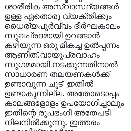
ശാരീരിക അസ്വാസ്ഥ്യങ്ങൾ
ഉള്ള ഏതൊരു വ്യക്തിക്കും
ധൈര്യപൂർവ്വം ദീർഘകാലം
സുഖപ്രദമായി ഉറങ്ങാൻ
കഴിയുന്ന ഒരു മികച്ച ഉൽപ്പന്നം
ആണിത്.വായുപ്രവാഹം
സുഗമമായി നടക്കുന്നതിനാൽ
സാധാരണ തലയണകൾക്ക്
ഉണ്ടാവുന്ന ചൂട് ഇതിൽ
ഉണ്ടാകുന്നില്ല. അതോടൊപ്പം
കാലങ്ങളോളം ഉപയോഗിച്ചാലും
ഇതിന്റെ രൂപഭംഗി അതേപടി
നിലനിൽക്കുന്നു. ഇത്തരം