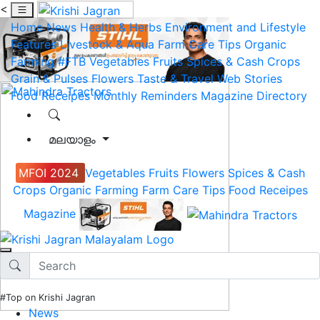
<
Home
News
Health & Herbs
Environment and Lifestyle
Features
Livestock & Aqua
Farm Care Tips
Organic
Farming
#FTB
Vegetables
Fruits
Spices & Cash Crops
Grain & Pulses
Flowers
Taste & Travel
Web Stories
Food Receipes
Monthly Reminders
Magazine
Directory
മലയാളം
MFOI 2024
Vegetables
Fruits
Flowers
Spices & Cash
Crops
Organic Farming
Farm Care Tips
Food Receipes
Magazine
#Top on Krishi Jagran
News