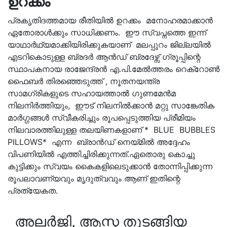
ഉറക്കം
പ്രകൃതിദത്തമായ രീതിയിൽ ഉറക്കം മനോഹരമാക്കാൻ
ഏതോരാൾക്കും സാധിക്കണം. ഈ സ്വപ്നത്തെ ഇന്ന്
യാഥാർഥ്യമാക്കിയിരിക്കുകയാണ് മലപ്പുറം ജില്ലയിൽ
എടറികൊടുള്ള ബ്രദർ ആൻഡ് ബ്രദേഴ്സ് ഗ്രൂപ്പിന്റെ
സ്ഥാപകനായ രാജേന്ദ്രൻ എ.പി.മേൽത്തരം റെക്റോൺ
ഫൈബർ തിരഞ്ഞെടുത്ത് , നൂതനയന്ത്ര
സാമഗ്രികളുടെ സഹായത്താൽ ഗുണമേൻമ
നിലനിർത്തിയും, ഈട് നിലനിൽക്കാൻ മറ്റു സാങ്കേതിക
മാർഗ്ഗങ്ങൾ സ്വീകരിച്ചും രൂപപ്പെടുത്തിയ പ്രീമിയം
നിലവാരത്തിലുള്ള തലയിണകളാണ് * BLUE BUBBLES
PILLOWS* എന്ന ബ്രാൻഡ് നെയ്മിൽ അദ്ദേഹം
വിപണിയിൽ എത്തിച്ചിരിക്കുന്നത്.ഏതൊരു കൊച്ചു
കുട്ടിക്കും സ്വയം കൈകളിലെടുക്കാൻ തോന്നിപ്പിക്കുന്ന
രൂപലാവണ്യവും മൃദുത്വവും ആണ് ഇതിന്റെ
പ്രത്യേകത.
അലർജി, ആസ്മ തുടങ്ങിയ