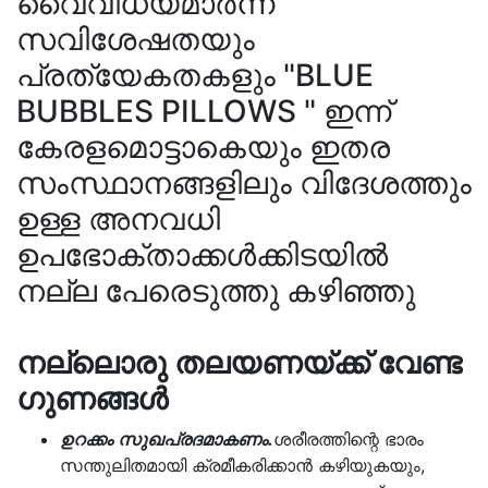
വൈവിധ്യമാർന്ന
സവിശേഷതയും
പ്രത്യേകതകളും "BLUE
BUBBLES PILLOWS " ഇന്ന്
കേരളമൊട്ടാകെയും ഇതര
സംസ്ഥാനങ്ങളിലും വിദേശത്തും
ഉള്ള അനവധി
ഉപഭോക്താക്കൾക്കിടയിൽ
നല്ല പേരെടുത്തു കഴിഞ്ഞു
നല്ലൊരു തലയണയ്ക്ക് വേണ്ട
ഗുണങ്ങൾ
ഉറക്കം സുഖപ്രദമാകണം.
ശരീരത്തിന്റെ ഭാരം
സന്തുലിതമായി ക്രമീകരിക്കാൻ കഴിയുകയും,