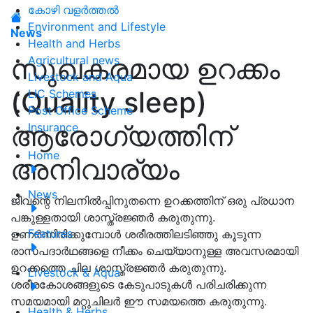
കോഴി വളർത്തൽ
Environment and Lifestyle
News
Health and Herbs
സുഖകരമായ ഉറക്കം
Agricultural news
Livestock and Aqua
(Quality sleep)
LIC Schemes
Post Office Scheme
ആരോഗ്യത്തിന്
Insurance
Home
അനിവാര്യം
News
ജീവന്റെ നിലനിൽപ്പിനുതന്നെ ഉറക്കത്തിന് ഒരു പ്രധാന
പങ്കുള്ളതായി ശാസ്ത്രജ്ഞർ കരുതുന്നു.
Features
ഉണർന്നിരിക്കുമ്പോൾ ശരീരത്തിലടിഞ്ഞു കൂടുന്ന
രാസപദാർഥങ്ങളെ നീക്കം ചെയ്യാനുള്ള അവസരമായി
ഉറക്കത്തെ ചില ശാസ്ത്രജ്ഞർ കരുതുന്നു.
Livestock & Aqua
ശരീരകോശങ്ങളുടെ കേടുപാടുകൾ പരിചരിക്കുന്ന
സമയമായി മറ്റുചിലർ ഈ സമയത്തെ കരുതുന്നു.
Health & Herbs