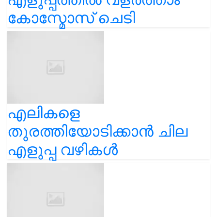
കോസ്മോസ് ചെടി
എലികളെ
തുരത്തിയോടിക്കാൻ ചില
എളുപ്പ വഴികൾ