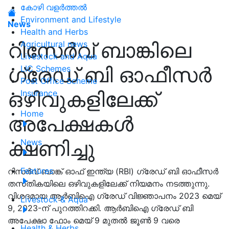
കോഴി വളർത്തൽ
Environment and Lifestyle
News
Health and Herbs
റിസേർവ് ബാങ്കിലെ
Agricultural news
Livestock and Aqua
ഗ്രേഡ് ബി ഓഫീസർ
LIC Schemes
Post Office Scheme
ഒഴിവുകളിലേക്ക്
Insurance
Home
അപേക്ഷകൾ
ക്ഷണിച്ചു
News
Features
റിസർവ് ബാങ്ക് ഓഫ് ഇന്ത്യ (RBI) ഗ്രേഡ് ബി ഓഫീസർ
തസ്‌തികയിലെ ഒഴിവുകളിലേക്ക് നിയമനം നടത്തുന്നു.
വിശദമായ ആർബിഐ ഗ്രേഡ് വിജ്ഞാപനം 2023 മെയ്
Livestock & Aqua
9, 2023-ന് പുറത്തിറക്കി. ആർബിഐ ഗ്രേഡ് ബി
അപേക്ഷാ ഫോം മെയ് 9 മുതൽ ജൂൺ 9 വരെ
Health & Herbs