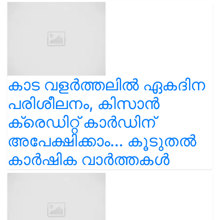
കാട വളര്‍ത്തലിൽ ഏകദിന
പരിശീലനം, കിസാൻ
ക്രെഡിറ്റ് കാർഡിന്
അപേക്ഷിക്കാം... കൂടുതൽ
കാർഷിക വാർത്തകൾ