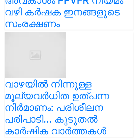
അവകാശം PPVFR നിയമം
വഴി കർഷക ഇനങ്ങളുടെ
സംരക്ഷണം
വാഴയിൽ നിന്നുള്ള
മൂല്യവർധിത ഉത്പന്ന
നിർമാണം: പരിശീലന
പരിപാടി... കൂടുതൽ
കാർഷിക വാർത്തകൾ