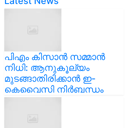
Latest News
പിഎം കിസാൻ സമ്മാൻ
നിധി: ആനുകൂല്യം
മുടങ്ങാതിരിക്കാൻ ഇ-
കെവൈസി നിർബന്ധം