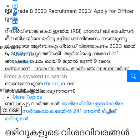
RBI Grade B 2023 Recruitment 2023: Apply for Officer
posts
റിസർവ് ബാങ്ക് ഓഫ് ഇന്ത്യ (RBI) ഗ്രേഡ് ബി ഓഫീസർ
തസ്‌തികയിലെ ഒഴിവുകളിലേക്ക് നിയമനം നടത്തുന്നു.
വിശദമായ ആർബിഐ ഗ്രേഡ് വിജ്ഞാപനം 2023 മെയ്
More Links
9, 2023-ന് പുറത്തിറക്കി. ആർബിഐ ഗ്രേഡ് ബി
About Us
അപേക്ഷാ ഫോം മെയ് 9 മുതൽ ജൂൺ 9 വരെ
Contact
ലഭ്യമാണ്. യോഗ്യതയും താൽപര്യവുമുള്ളവർക്ക്
റിസര്‍വ് ബാങ്ക് ഓഫ് ഇന്ത്യയുടെ ഔദ്യോഗിക
വെബ്‌സൈറ്റായ
rbi.org.in
വഴി
അപേക്ഷകളയക്കാവുന്നതാണ്.
#Top on Krishi Jagran
More Topics
ബന്ധപ്പെട്ട വാർത്തകൾ:
ജാമിയ മിലിയ ഇസ്ലാമിയ
CLOSE
കേന്ദ്ര സർവകലാശാലയിൽ 241 നോൺ ടീച്ചിങ്
ഒഴിവുകള്‍
ഒഴിവുകളുടെ വിശദവിവരങ്ങൾ