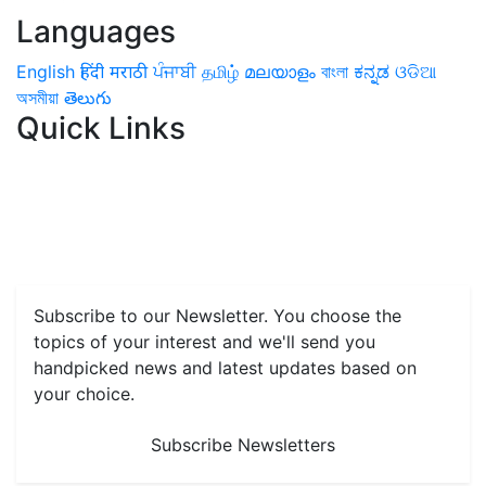
Languages
English
हिंदी
मराठी
ਪੰਜਾਬੀ
தமிழ்
മലയാളം
বাংলা
ಕನ್ನಡ
ଓଡିଆ
অসমীয়া
తెలుగు
Quick Links
Home
News
Health & Herbs
Environment and Lifestyle
Features
Livestock & Aqua
Farm Care Tips
Organic
Farming
#FTB
Vegetables
Fruits
Spices & Cash Crops
Grain & Pulses
Flowers
Taste & Travel
Food Receipes
Monthly Reminders
Subscribe to our Newsletter. You choose the
topics of your interest and we'll send you
handpicked news and latest updates based on
your choice.
Subscribe Newsletters