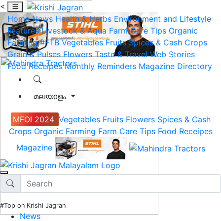
<
Home
News
Health & Herbs
Environment and Lifestyle
Features
Livestock & Aqua
Farm Care Tips
Organic
Farming
#FTB
Vegetables
Fruits
Spices & Cash Crops
Grain & Pulses
Flowers
Taste & Travel
Web Stories
Food Receipes
Monthly Reminders
Magazine
Directory
മലയാളം
MFOI 2024
Vegetables
Fruits
Flowers
Spices & Cash
Crops
Organic Farming
Farm Care Tips
Food Receipes
Magazine
#Top on Krishi Jagran
News