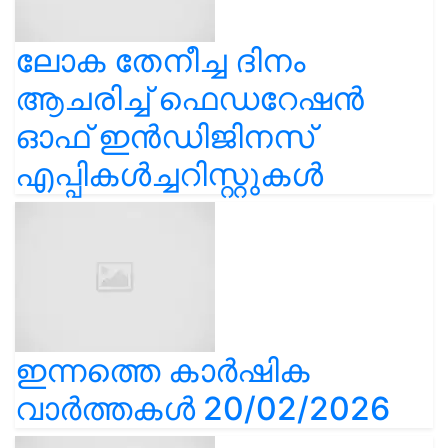
ലോക തേനീച്ച ദിനം
ആചരിച്ച് ഫെഡറേഷൻ
ഓഫ് ഇൻഡിജിനസ്
എപ്പികൾച്ചറിസ്റ്റുകൾ
ഇന്നത്തെ കാർഷിക
വാർത്തകൾ 20/02/2026