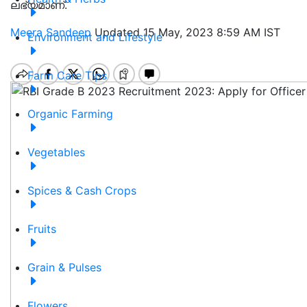
ലഭ്യമാണ്.
Meera Sandeep
Updated 15 May, 2023 8:59 AM IST
Environment and Lifestyle
Farm Care Tips
Organic Farming
Vegetables
Spices & Cash Crops
Fruits
Grain & Pulses
Flowers