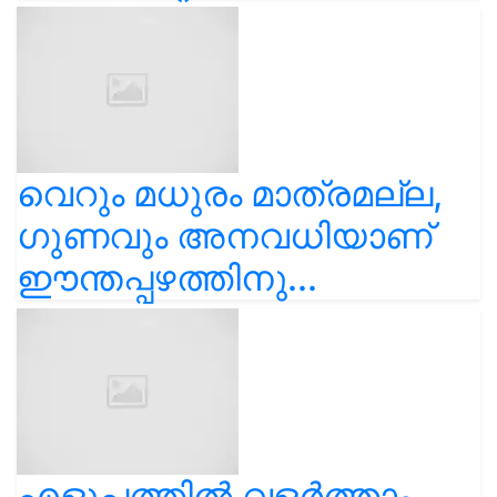
വെറും മധുരം മാത്രമല്ല,
ഗുണവും അനവധിയാണ്
ഈന്തപ്പഴത്തിനു...
എളുപ്പത്തിൽ വളർത്താം