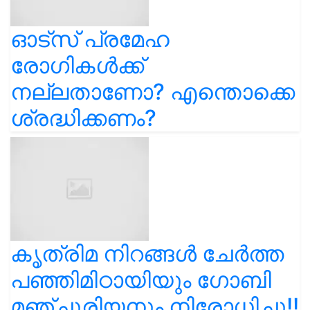
ഓട്സ് പ്രമേഹ
രോഗികൾക്ക്
നല്ലതാണോ? എന്തൊക്കെ
ശ്രദ്ധിക്കണം?
കൃത്രിമ നിറങ്ങൾ ചേർത്ത
പഞ്ഞിമിഠായിയും ഗോബി
മഞ്ചൂരിയനും നിരോധിച്ചു!!