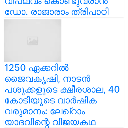
വിപ്ലവം കൊണ്ടുവരാൻ
ഡോ. രാജാരാം ത്രിപാഠി
1250 ഏക്കറിൽ
ജൈവകൃഷി, നാടൻ
പശുക്കളുടെ ക്ഷീരശാല, 40
കോടിയുടെ വാർഷിക
വരുമാനം: ലേഖ്‌റാം
യാദവിന്റെ വിജയകഥ