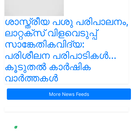
ശാസ്ത്രീയ പശു പരിപാലനം,
ലാറ്റക്സ് വിളവെടുപ്പ്
സാങ്കേതികവിദ്യ:
പരിശീലന പരിപാടികൾ...
കൂടുതൽ കാർഷിക
വാർത്തകൾ
More News Feeds