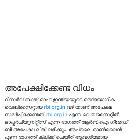
അപേക്ഷിക്കേണ്ട വിധം
റിസര്‍വ് ബാങ്ക് ഓഫ് ഇന്ത്യയുടെ ഔദ്യോഗിക
വെബ്‌സൈറ്റായ
rbi.org.in
വഴിയാണ് അപേക്ഷ
സമര്‍പ്പിക്കേണ്ടത്.
rbi.org.in
എന്ന വെബ്‌സൈറ്റില്‍
ഓപ്പര്‍ച്യൂനിറ്റീസ് എന്ന ഭാഗത്ത് ആര്‍ബിഐ ഗ്രേഡ്
ബി അപേക്ഷ ലിങ്ക് ലഭിക്കും. അപ്ലൈ ഓണ്‍ലൈന്‍
എന്ന ഭാഗത്ത് ക്ലിക്ക് ചെയ്ത് ആവശ്യമായ