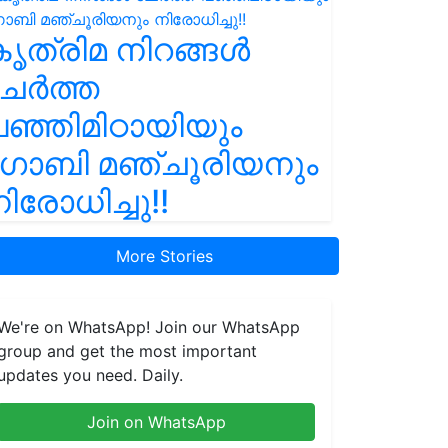
ൃത്രിമ നിറങ്ങൾ
ചേർത്ത
ഞ്ഞിമിഠായിയും
ഗോബി മഞ്ചൂരിയനും
ിരോധിച്ചു!!
More Stories
We're on WhatsApp! Join our WhatsApp
group and get the most important
updates you need. Daily.
Join on WhatsApp