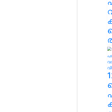
പ
വ
ര
1
പ
ക