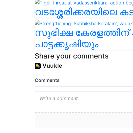
വടശ്ശേരിക്കരയിലെ കട
സുഭിക്ഷ കേരളത്തിന
പാട്ടക്കൃഷിയും
Share your comments