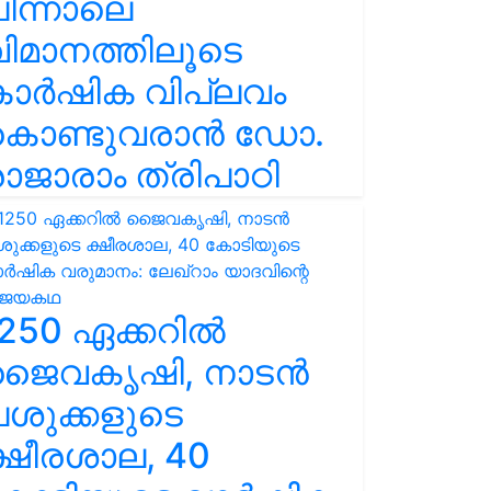
ിന്നാലെ
ിമാനത്തിലൂടെ
കാർഷിക വിപ്ലവം
കൊണ്ടുവരാൻ ഡോ.
ാജാരാം ത്രിപാഠി
250 ഏക്കറിൽ
ജൈവകൃഷി, നാടൻ
ശുക്കളുടെ
്ഷീരശാല, 40