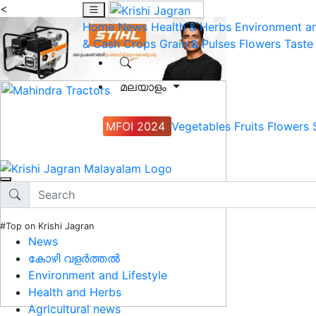
<
Home
News
Health & Herbs
Environment an
& Cash Crops
Grain & Pulses
Flowers
Taste
മലയാളം
MFOI 2024
Vegetables
Fruits
Flowers
#Top on Krishi Jagran
News
കോഴി വളർത്തൽ
Environment and Lifestyle
Health and Herbs
Agricultural news