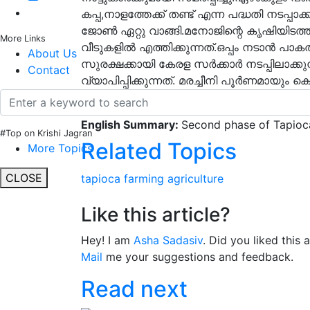
കപ്പ,നാളത്തേക്ക് തണ്ട് എന്ന പദ്ധതി നടപ്പാ
ജോണ്‍ ഏറ്റു വാങ്ങി.മനോജിന്റെ കൃഷിയിടത്ത
More Links
വീടുകളില്‍ എത്തിക്കുന്നത്.ഒപ്പം നടാന്‍ പാകത്
About Us
സുരക്ഷക്കായി കേരള സര്‍ക്കാര്‍ നടപ്പിലാക
Contact
വ്യാപിപ്പിക്കുന്നത്. മരച്ചീനി പൂര്‍ണമായു
നല്‍കിയതോടെ ഒരു പ്രദേശത്തെ ജനതയ്ക്ക്
English Summary:
Second phase of Tapioc
#Top on Krishi Jagran
Related Topics
More Topics
CLOSE
tapioca
farming
agriculture
Like this article?
Hey! I am
Asha Sadasiv
. Did you liked this 
Mail
me your suggestions and feedback.
Read next