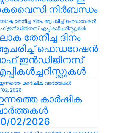
കെവൈസി നിർബന്ധം
ോക തേനീച്ച ദിനം
ആചരിച്ച് ഫെഡറേഷൻ
ഓഫ് ഇൻഡിജിനസ്
പ്പികൾച്ചറിസ്റ്റുകൾ
ഇന്നത്തെ കാർഷിക
വാർത്തകൾ
0/02/2026