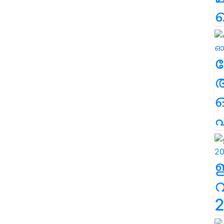
ല
എ
2