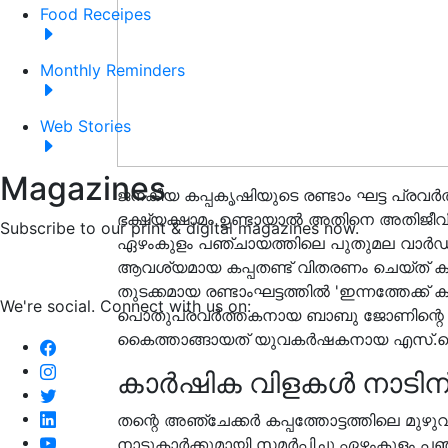
Food Receipes
Monthly Reminders
Web Stories
Magazines
ജനകീയ കപ്പകൃഷിയുടെ രണ്ടാം ഘട്ട പ്രവര്‍
ഭക്ഷ്യക്ഷാമം ഉണ്ടായാല്‍ അതിനെ അതിജീവി
Subscribe to our print & digital magazines now.
ഏഴംകുളം പഞ്ചായത്തിലെ പുതുമല വാര്‍ഡില്‍
ആവശ്യമായ കപ്പതണ്ട് വിതരണം ചെയ്ത് കപ്
തുടക്കമായ രണ്ടാംഘട്ടത്തില്‍ 'ഇന്നത്തേക്ക്
We're social. Connect with us on:
പൊതുപ്രവര്‍ത്തകനായ ബാബു ജോണിന്റെ നേത
കൈത്താങ്ങായത് യുവകര്‍ഷകനായ എസ്.
കാര്‍ഷിക വിളകള്‍ നാടിന് സമ
തന്റെ അഞ്ചേക്കര്‍ കപ്പത്തോട്ടത്തിലെ മുഴ
നാട്ടുകാര്‍ക്കുമായി സമര്‍പ്പിച്ചു.ഏഴംകുളം പ