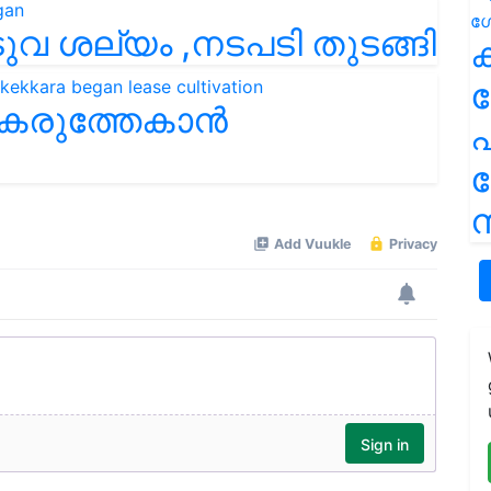
ുവ ശല്യം ,നടപടി തുടങ്ങി
ക
് കരുത്തേകാൻ
പ
ന