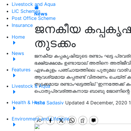
Livestock and Aqua
LIC Schemes
News
Post Office Scheme
ജനകീയ കപ്പകൃഷി 
Insurance
Home
തുടക്കം
News
ജനകീയ കപ്പകൃഷിയുടെ രണ്ടാം ഘട്ട പ്രവര്
ഭക്ഷ്യക്ഷാമം ഉണ്ടായാല് അതിനെ അതിജീവിക
Features
ഏഴംകുളം പഞ്ചായത്തിലെ പുതുമല വാര്ഡില് 
ആവശ്യമായ കപ്പതണ്ട് വിതരണം ചെയ്ത് കപ്
തുടക്കമായ രണ്ടാംഘട്ടത്തില് 'ഇന്നത്തേക്ക് 
Livestock & Aqua
പൊതുപ്രവര്ത്തകനായ ബാബു ജോണിന്റെ നേത
Health & Herbs
Asha Sadasiv
Updated 4 December, 2020 1
Environment and Lifestyle