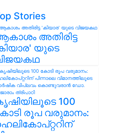
op Stories
ആകാശം അതിരിട്ട
കിയാര' യുടെ
വിജയകഥ
കൃഷിയിലൂടെ 100
ോടി രൂപ വരുമാനം:
െലികോപ്റ്ററിന്