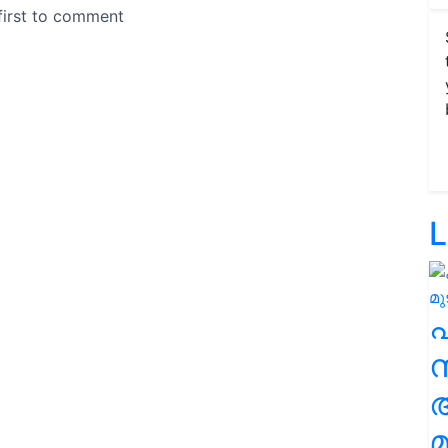
L
സ
മ