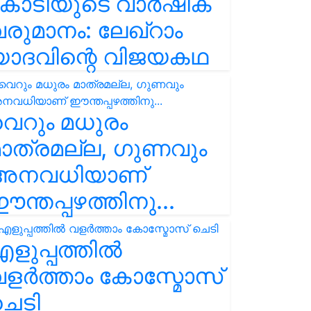
കോടിയുടെ വാർഷിക
രുമാനം: ലേഖ്‌റാം
യാദവിന്റെ വിജയകഥ
െറും മധുരം
ാത്രമല്ല, ഗുണവും
അനവധിയാണ്
ന്തപ്പഴത്തിനു...
ളുപ്പത്തിൽ
ളർത്താം കോസ്മോസ്
ചെടി