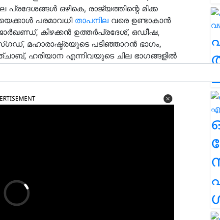
പ്രദേശങ്ങൾ ഒഴികെ, രാജ്യത്തിന്റെ മിക്ക
യെക്കാൾ പരമാവധി
താപനില
വരെ ഉണ്ടാകാൻ
ാർഖണ്ഡ്, കിഴക്കൻ ഉത്തർപ്രദേശ്, ഒഡീഷ,
്ഗഡ്, മഹാരാഷ്ട്രയുടെ പടിഞ്ഞാറൻ ഭാഗം,
ത
പഞ്ചാബ്, ഹരിയാന എന്നിവയുടെ ചില ഭാഗങ്ങളിൽ
ള്ള ദിവസങ്ങൾ ഉണ്ടാകാൻ സാധ്യതയുണ്ട് എന്ന്
ച
ERTISEMENT
ര
എ
ശ