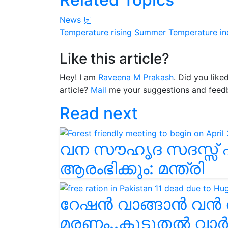
News
Temperature rising
Summer
Temperature in
Like this article?
Hey! I am
Raveena M Prakash
. Did you like
article?
Mail
me your suggestions and feed
Read next
വന സൗഹൃദ സദസ്സ് ഏ
ആരംഭിക്കും: മന്ത്രി
റേഷൻ വാങ്ങാൻ വൻ തി
മരണം..കൂടുതൽ വാ