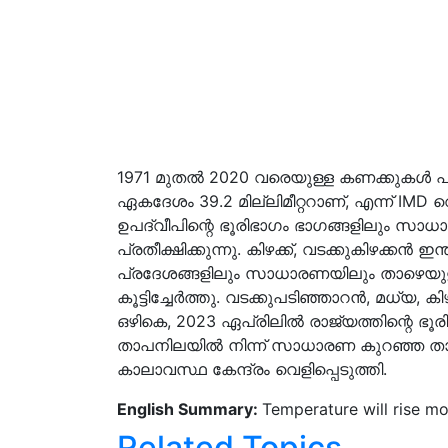
1971 മുതൽ 2020 വരെയുള്ള കണക്കുകൾ പ്
ഏകദേശം 39.2 മില്ലിമീറ്ററാണ്, എന്ന് IMD വെ
ഉപദ്വീപിന്റെ ഭൂരിഭാഗം ഭാഗങ്ങളിലും 
പ്രതീക്ഷിക്കുന്നു. കിഴക്ക്, വടക്കുകിഴക്കൻ
പ്രദേശങ്ങളിലും സാധാരണയിലും താഴെയുള്ള 
കൂട്ടിച്ചേർത്തു. വടക്കുപടിഞ്ഞാറൻ, മധ്യ, 
ഒഴികെ, 2023 ഏപ്രിലിൽ രാജ്യത്തിന്റെ ഭ
താപനിലയിൽ നിന്ന് സാധാരണ കുറഞ്ഞ താ
കാലാവസ്ഥ കേന്ദ്രം വെളിപ്പെടുത്തി.
English Summary:
Temperature will rise mor
Related Topics