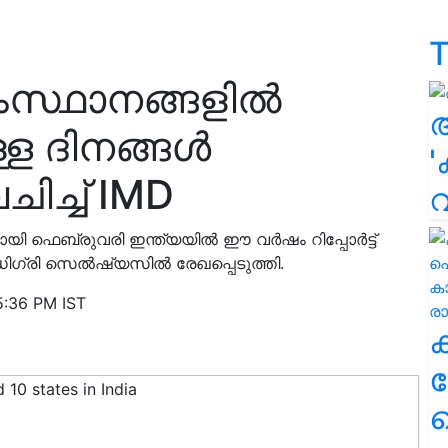
T
സംസ്ഥാനങ്ങളിൽ
്ള ദിനങ്ങൾ
'
ിച്ച് IMD
മായി ഫെബ്രുവരി ഇന്ത്യയിൽ ഈ വർഷം റിപ്പോർട്ട്
ഡിഗ്രി സെൽഷ്യസിൽ രേഖപ്പെടുത്തി.
5:36 PM IST
ക
ഹ