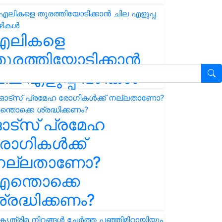
എലികളെ
ുരത്തിയോടിക്കാൻ
ില എളുപ്പ വഴികൾ
ഓട്സ് പ്രമേഹ
ോഗികൾക്ക്
നല്ലതാണോ?
ന്തൊക്കെ
്രദ്ധിക്കണം?