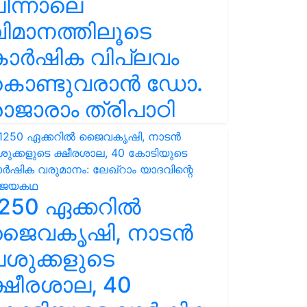
ിന്നാലെ
ിമാനത്തിലൂടെ
കാർഷിക വിപ്ലവം
കൊണ്ടുവരാൻ ഡോ.
ാജാരാം ത്രിപാഠി
250 ഏക്കറിൽ
ജൈവകൃഷി, നാടൻ
ശുക്കളുടെ
്ഷീരശാല, 40