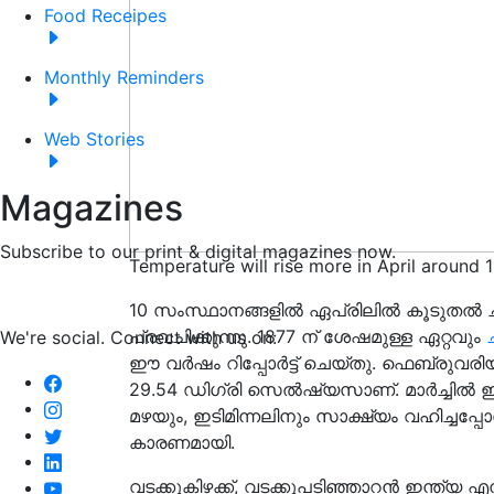
Food Receipes
Monthly Reminders
Web Stories
Magazines
Subscribe to our print & digital magazines now.
Temperature will rise more in April around 1
10 സംസ്ഥാനങ്ങളിൽ ഏപ്രിലിൽ കൂടുതൽ ചൂ
പ്രവചിക്കുന്നു. 1877 ന് ശേഷമുള്ള ഏറ്റവും
We're social. Connect with us on:
ഈ വർഷം റിപ്പോർട്ട് ചെയ്തു. ഫെബ്രുവര
29.54 ഡിഗ്രി സെൽഷ്യസാണ്. മാർച്ചിൽ ഇന
മഴയും, ഇടിമിന്നലിനും സാക്ഷ്യം വഹിച്ചപ്
കാരണമായി.
വടക്കുകിഴക്ക്, വടക്കുപടിഞ്ഞാറൻ ഇന്ത്യ