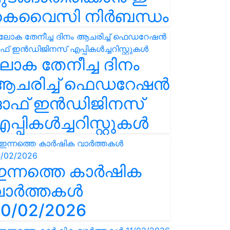
കെവൈസി നിർബന്ധം
ോക തേനീച്ച ദിനം
ആചരിച്ച് ഫെഡറേഷൻ
ഓഫ് ഇൻഡിജിനസ്
പ്പികൾച്ചറിസ്റ്റുകൾ
ഇന്നത്തെ കാർഷിക
വാർത്തകൾ
0/02/2026