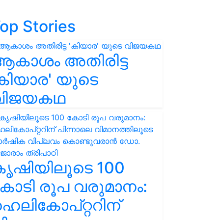
op Stories
ആകാശം അതിരിട്ട
കിയാര' യുടെ
വിജയകഥ
കൃഷിയിലൂടെ 100
ോടി രൂപ വരുമാനം:
െലികോപ്റ്ററിന്