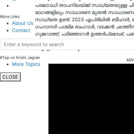
പരമാവധി താപനിലയ്ക്ക് സാധ്യതയുള്ള ചില 
ഭാഗങ്ങളിലും സാധാരണ മുതൽ സാധാരണ
More Links
സാധ്യത ഉണ്ട്. 2023 ഏപ്രിലിൽ ബീഹാർ, ജ
About Us
ഗംഗാനദി പശ്ചിമ ബംഗാൾ, വടക്കൻ ഛത്തീസ
Contact
ഗുജറാത്ത്, പടിഞ്ഞാറൻ ഉത്തർപ്രദേശ്, 
സാധാരണ ചൂടുള്ള ദിവസങ്ങൾക്ക് മുകളിലു
ഐഎംഡി പറഞ്ഞു.
#Top on Krishi Jagran
ADV
More Topics
CLOSE