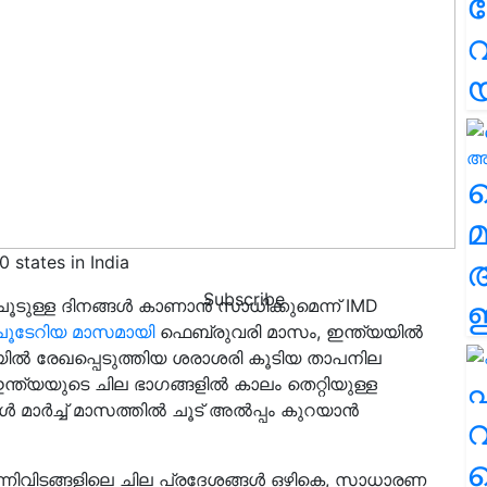
വ
വ
മ
0 states in India
Subscribe
ഈ
ടുള്ള ദിനങ്ങൾ കാണാൻ സാധിക്കുമെന്ന് IMD
ചൂടേറിയ മാസമായി
ഫെബ്രുവരി മാസം, ഇന്ത്യയിൽ
ിയിൽ രേഖപ്പെടുത്തിയ ശരാശരി കൂടിയ താപനില
എ
്ത്യയുടെ ചില ഭാഗങ്ങളിൽ കാലം തെറ്റിയുള്ള
പോൾ മാർച്ച് മാസത്തിൽ ചൂട് അൽപ്പം കുറയാൻ
വ
 എന്നിവിടങ്ങളിലെ ചില പ്രദേശങ്ങൾ ഒഴികെ, സാധാരണ