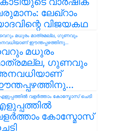
കോടിയുടെ വാർഷിക
രുമാനം: ലേഖ്‌റാം
യാദവിന്റെ വിജയകഥ
െറും മധുരം
ാത്രമല്ല, ഗുണവും
അനവധിയാണ്
ന്തപ്പഴത്തിനു...
ളുപ്പത്തിൽ
ളർത്താം കോസ്മോസ്
ചെടി