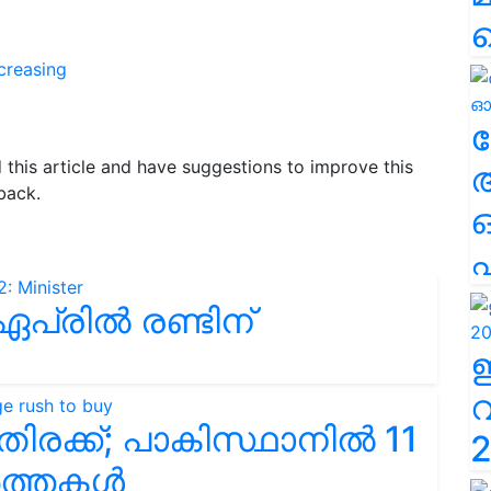
creasing
ല
d this article and have suggestions to improve this
back.
എ
പ്രിൽ രണ്ടിന്
രക്ക്; പാകിസ്ഥാനിൽ 11
2
ർത്തകൾ