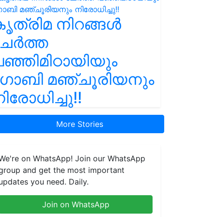
ൃത്രിമ നിറങ്ങൾ
ചേർത്ത
ഞ്ഞിമിഠായിയും
ഗോബി മഞ്ചൂരിയനും
ിരോധിച്ചു!!
More Stories
We're on WhatsApp! Join our WhatsApp
group and get the most important
updates you need. Daily.
Join on WhatsApp