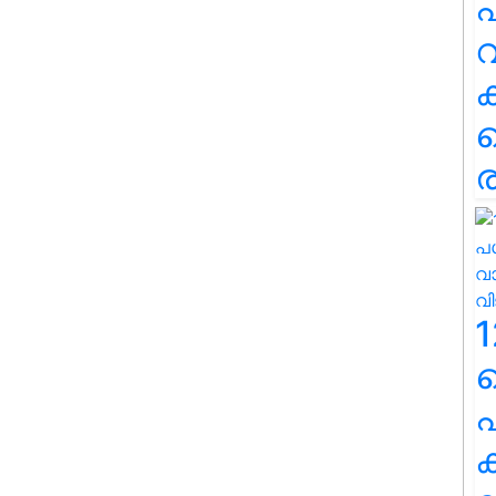
പ
വ
ര
1
പ
ക