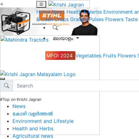
<
Home
News
Health & Herbs
Environment an
& Cash Crops
Grain & Pulses
Flowers
Taste
മലയാളം
MFOI 2024
Vegetables
Fruits
Flowers
#Top on Krishi Jagran
News
കോഴി വളർത്തൽ
Environment and Lifestyle
Health and Herbs
Agricultural news