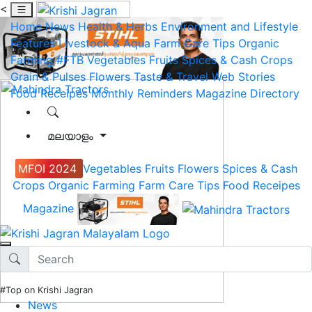
<
Home
News
Health & Herbs
Environment and Lifestyle
Features
Livestock & Aqua
Farm Care Tips
Organic
Farming
#FTB
Vegetables
Fruits
Spices & Cash Crops
Grain & Pulses
Flowers
Taste & Travel
Web Stories
Food Receipes
Monthly Reminders
Magazine
Directory
മലയാളം
MFOI 2024
Vegetables
Fruits
Flowers
Spices & Cash
Crops
Organic Farming
Farm Care Tips
Food Receipes
Magazine
#Top on Krishi Jagran
News