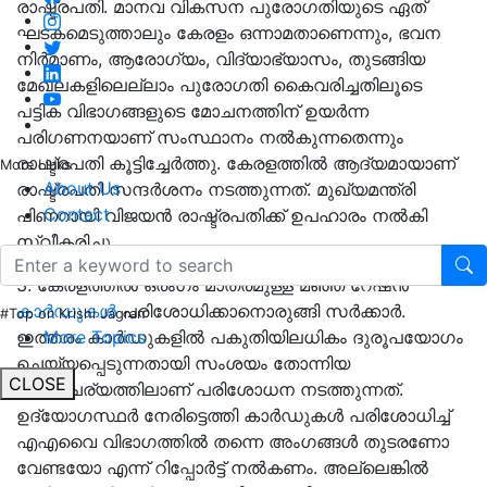
രാഷ്ട്രപതി. മാനവ വികസന പുരോഗതിയുടെ ഏത്
ഘടകമെടുത്താലും കേരളം ഒന്നാമതാണെന്നും, ഭവന
നിർമാണം, ആരോഗ്യം, വിദ്യാഭ്യാസം, തുടങ്ങിയ
മേഖലകളിലെല്ലാം പുരോഗതി കൈവരിച്ചതിലൂടെ
പട്ടിക വിഭാഗങ്ങളുടെ മോചനത്തിന് ഉയർന്ന
പരിഗണനയാണ് സംസ്ഥാനം നൽകുന്നതെന്നും
രാഷ്ട്രപതി കൂട്ടിച്ചേർത്തു. കേരളത്തിൽ ആദ്യമായാണ്
More Links
About Us
രാഷ്ട്രപതി സന്ദർശനം നടത്തുന്നത്. മുഖ്യമന്ത്രി
Contact
പിണറായി വിജയന്‍ രാഷ്ട്രപതിക്ക് ഉപഹാരം നൽകി
സ്വീകരിച്ചു.
3. കേരളത്തിൽ ഒരംഗം മാത്രമുള്ള മഞ്ഞ റേഷൻ
കാർഡുകൾ
പരിശോധിക്കാനൊരുങ്ങി സർക്കാർ.
#Top on Krishi Jagran
ഇത്തരം കാർഡുകളിൽ പകുതിയിലധികം ദുരൂപയോഗം
More Topics
ചെയ്യപ്പെടുന്നതായി സംശയം തോന്നിയ
CLOSE
സാഹചര്യത്തിലാണ് പരിശോധന നടത്തുന്നത്.
ഉദ്യോഗസ്ഥർ നേരിട്ടെത്തി കാർഡുകൾ പരിശോധിച്ച്
എഎവൈ വിഭാഗത്തിൽ തന്നെ അംഗങ്ങൾ തുടരണോ
വേണ്ടയോ എന്ന് റിപ്പോർട്ട് നൽകണം. അല്ലെങ്കിൽ