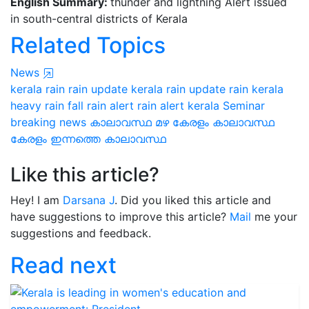
English Summary:
thunder and lightning Alert issued
in south-central districts of Kerala
Related Topics
News
kerala rain
rain update kerala
rain update
rain kerala
heavy rain fall
rain alert
rain alert kerala
Seminar
breaking news
കാലാവസ്ഥ
മഴ കേരളം
കാലാവസ്ഥ
കേരളം
ഇന്നത്തെ കാലാവസ്ഥ
Like this article?
Hey! I am
Darsana J
. Did you liked this article and
have suggestions to improve this article?
Mail
me your
suggestions and feedback.
Read next