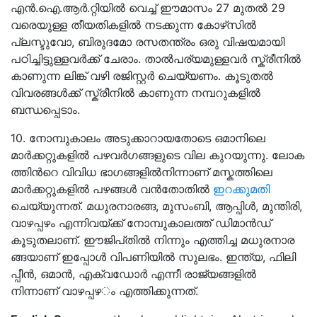
എന്‍.ഐ.ആര്‍.റ്റിയില്‍ വെച്ച് ഈമാസം 27 മുതല്‍ 29
വരെയുള്ള തീയതികളില്‍ നടക്കുന്ന കോഴ്‌സില്‍
പ്ലസ്ടുവോ, ബിരുദമോ രസതന്ത്രം ഒരു വിഷയമായി
പഠിച്ചിട്ടുള്ളവര്‍ക്ക് ചേരാം. താല്‍പര്യമുള്ളവർ സ്ക്രീനിൽ
കാണുന്ന ലിങ്ക് വഴി രജിസ്റ്റര്‍ ചെയ്യണം. കൂടുതല്‍
വിവരങ്ങള്‍ക്ക് സ്ക്രീനിൽ കാണുന്ന നമ്പറുകളിൽ
ബന്ധപ്പെടാം.
10. നോമ്പുകാലം അടുക്കാറായതോടെ ഒമാനിലെ
മാർക്കറ്റുകളിൽ പഴവർഗങ്ങളുടെ വില കുറയുന്നു. ലോ​ക​
ത്തി​ന്‍റെ വി​വി​ധ ഭാ​ഗ​ങ്ങ​ളി​ൽ​നി​ന്നാണ് മസ്കത്തിലെ
മാർക്കറ്റുകളിൽ പഴങ്ങൾ വൻതോതിൽ
ഇറക്കുമതി
ചെയ്യുന്നത്. മ​ധു​ര​നാ​ര​ങ്ങ, മു​സം​ബി, ആ​പ്പി​ൾ, മു​ന്തി​രി,
വാ​ഴ​പ്പ​ഴം എ​ന്നി​വയ്ക്ക് നോമ്പുകാലത്ത് ഡിമാൻഡ്
കൂടുതലാണ്. ഈ​ജി​പ്​​തിൽ നിന്നും എത്തിച്ച മ​ധു​ര​നാ​ര​
ങ്ങ​യാ​ണ് ഇ​പ്പോ​ൾ വി​പ​ണി​യി​ൽ സുലഭം. ഇന്ത്യ, ഫി​ലി​
പ്പീ​ൻ, ഒ​മാ​ൻ, എ​ക്വ​ഡോ​ർ എന്നീ രാജ്യങ്ങളിൽ
നിന്നാണ് വാ​ഴ​പ്പ​ഴ​ം എത്തിക്കുന്നത്.