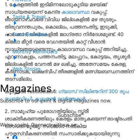
1. കേരളത്തിൽ ഇടിമിന്നലോടുകൂടിയ മഴയ്ക്ക്
സാധ്യതയെന്ന് കേന്ദ്ര
കാലാവസ്ഥ
വകുപ്പ്.
Taste & Travel
ഞായറാഴ്ചവരെ വിവിധ ജില്ലകളിൽ മഴ തുടരും.
തിരുവനന്തപുരം, കൊല്ലം, പത്തനംതിട്ട, ഇടുക്കി,
പാലക്കാട്, ജില്ലകളിൽ ജാഗ്രതാ നിർദേശമുണ്ട്. 40
Food Receipes
കിലോ മീറ്റർ വരെ വേഗതയിൽ കാറ്റ് വീശാൻ
സാധ്യതയുണ്ടെന്നും കാലാവസ്ഥ വകുപ്പ് അറിയിച്ചു.
Monthly Reminders
എറണാകുളം, പത്തനംതിട്ട, മലപ്പുറം, കോട്ടയം, തൃശൂർ
ജില്ലകളിൽ വേനൽ മഴ ലഭിച്ചു. അതേസമയം കേരള,
Web Stories
കർണാടക, ലക്ഷദ്വീപ് തീരങ്ങളിൽ മത്സ്യബന്ധനത്തിന്
തടസമില്ല.
Magazines
കൂടുതൽ വാർത്തകൾ:
ഗ്യാസ് സിലിണ്ടറിന് 300 രൂപ
സബ്സിഡി..കൂടുതൽ വാർത്തകൾ
Subscribe to our print & digital magazines now.
2. സാമൂഹ്യ പുരോഗതിയിലും സ്ത്രീ
Subscribe
ശാക്തീകരണത്തിലും കേരളം മാതൃകയെന്ന് രാഷ്ട്രപതി
We're social. Connect with us on:
ദ്രൗപതി മൂർമൂ
. സർക്കാർ നൽകിയ
പൗരസ്വീകരണത്തിൽ സംസാരിക്കുകയായിരുന്നു