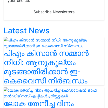
your choice.
Subscribe Newsletters
Latest News
പിഎം കിസാൻ സമ്മാൻ
നിധി: ആനുകൂല്യം
മുടങ്ങാതിരിക്കാൻ ഇ-
കെവൈസി നിർബന്ധം
ലോക തേനീച്ച ദിനം