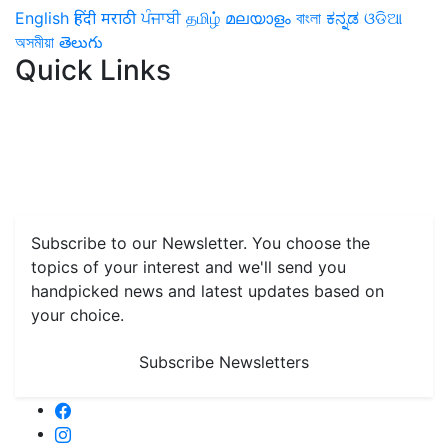
English
हिंदी
मराठी
ਪੰਜਾਬੀ
தமிழ்
മലയാളം
বাংলা
ಕನ್ನಡ
ଓଡିଆ
অসমীয়া
తెలుగు
Quick Links
Home
News
Health & Herbs
Environment and Lifestyle
Features
Livestock & Aqua
Farm Care Tips
Organic
Farming
#FTB
Vegetables
Fruits
Spices & Cash Crops
Grain & Pulses
Flowers
Taste & Travel
Food Receipes
Monthly Reminders
Subscribe to our Newsletter. You choose the
topics of your interest and we'll send you
handpicked news and latest updates based on
your choice.
Subscribe Newsletters