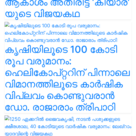
ആകാശം അതിരിട്ട 'കിയാര'
യുടെ വിജയകഥ
കൃഷിയിലൂടെ 100 കോടി
രൂപ വരുമാനം:
ഹെലികോപ്റ്ററിന് പിന്നാലെ
വിമാനത്തിലൂടെ കാർഷിക
വിപ്ലവം കൊണ്ടുവരാൻ
ഡോ. രാജാരാം ത്രിപാഠി