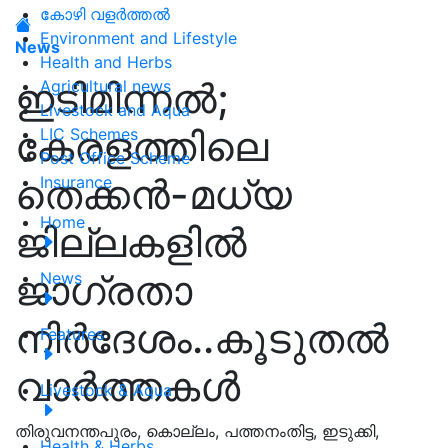
കോഴി വളർത്തൽ
Environment and Lifestyle
News
Health and Herbs
ഇടിമിന്നൽ;
Agricultural news
Livestock and Aqua
കേരളത്തിലെ
LIC Schemes
Post Office Scheme
തെക്കൻ-മധ്യ
Insurance
Home
ജില്ലകളിൽ
ജാഗ്രതാ
News
നിർദേശം..കൂടുതൽ
Features
വാർത്തകൾ
Livestock & Aqua
തിരുവനന്തപുരം, കൊല്ലം, പത്തനംതിട്ട, ഇടുക്കി,
Health & Herbs