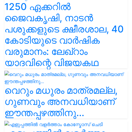
1250 ഏക്കറിൽ
ജൈവകൃഷി, നാടൻ
പശുക്കളുടെ ക്ഷീരശാല, 40
കോടിയുടെ വാർഷിക
വരുമാനം: ലേഖ്‌റാം
യാദവിന്റെ വിജയകഥ
വെറും മധുരം മാത്രമല്ല,
ഗുണവും അനവധിയാണ്
ഈന്തപ്പഴത്തിനു...