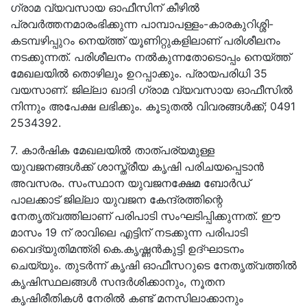
ഗ്രാമ വ്യവസായ ഓഫീസിന് കീഴില്‍
പ്രവര്‍ത്തനമാരംഭിക്കുന്ന പാമ്പാപള്ളം-കാരകുറിശ്ശി-
കടമ്പഴിപ്പുറം നെയ്ത്ത് യൂണിറ്റുകളിലാണ് പരിശീലനം
നടക്കുന്നത്. പരിശീലനം നല്‍കുന്നതോടൊപ്പം നെയ്ത്ത്
മേഖലയില്‍ തൊഴിലും ഉറപ്പാക്കും. പ്രായപരിധി 35
വയസാണ്. ജില്ലാ ഖാദി ഗ്രാമ വ്യവസായ ഓഫീസില്‍
നിന്നും അപേക്ഷ ലഭിക്കും. കൂടുതൽ വിവരങ്ങൾക്ക്;
0491
2534392
.
7. കാര്‍ഷിക മേഖലയില്‍ താത്പര്യമുള്ള
യുവജനങ്ങള്‍ക്ക് ശാസ്ത്രീയ കൃഷി പരിചയപ്പെടാന്‍
അവസരം. സംസ്ഥാന യുവജനക്ഷേമ ബോര്‍ഡ്
പാലക്കാട് ജില്ലാ യുവജന കേന്ദ്രത്തിന്റെ
നേതൃത്വത്തിലാണ് പരിപാടി സംഘടിപ്പിക്കുന്നത്. ഈ
മാസം 19 ന് രാവിലെ എട്ടിന് നടക്കുന്ന പരിപാടി
വൈദ്യുതിമന്ത്രി കെ.കൃഷ്ണന്‍കുട്ടി ഉദ്ഘാടനം
ചെയ്യും. തുടര്‍ന്ന് കൃഷി ഓഫീസറുടെ നേതൃത്വത്തില്‍
കൃഷിസ്ഥലങ്ങള്‍ സന്ദര്‍ശിക്കാനും, നൂതന
കൃഷിരീതികള്‍ നേരില്‍ കണ്ട് മനസിലാക്കാനും