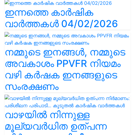
ഇന്നത്തെ കാർഷിക
വാർത്തകൾ 04/02/2026
നമ്മുടെ ഇനങ്ങൾ, നമ്മുടെ
അവകാശം PPVFR നിയമം
വഴി കർഷക ഇനങ്ങളുടെ
സംരക്ഷണം
വാഴയിൽ നിന്നുള്ള
മൂല്യവർധിത ഉത്പന്ന