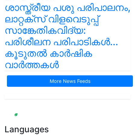
ശാസ്ത്രീയ പശു പരിപാലനം,
ലാറ്റക്സ് വിളവെടുപ്പ്
സാങ്കേതികവിദ്യ:
പരിശീലന പരിപാടികൾ...
കൂടുതൽ കാർഷിക
വാർത്തകൾ
More News Feeds
Languages