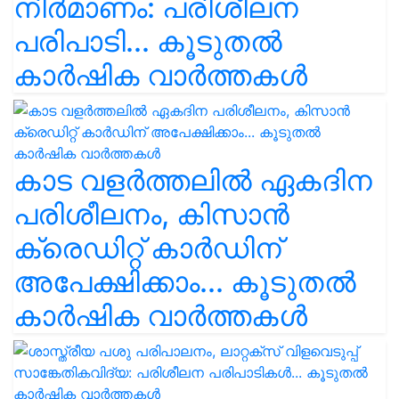
നിർമാണം: പരിശീലന
പരിപാടി... കൂടുതൽ
കാർഷിക വാർത്തകൾ
കാട വളര്‍ത്തലിൽ ഏകദിന
പരിശീലനം, കിസാൻ
ക്രെഡിറ്റ് കാർഡിന്
അപേക്ഷിക്കാം... കൂടുതൽ
കാർഷിക വാർത്തകൾ