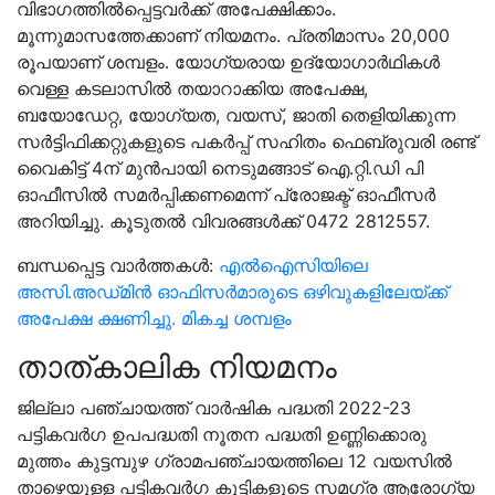
വിഭാഗത്തിൽപ്പെട്ടവർക്ക് അപേക്ഷിക്കാം.
മൂന്നുമാസത്തേക്കാണ് നിയമനം. പ്രതിമാസം 20,000
രൂപയാണ് ശമ്പളം. യോഗ്യരായ ഉദ്യോഗാർഥികൾ
വെള്ള കടലാസിൽ തയാറാക്കിയ അപേക്ഷ,
ബയോഡേറ്റ, യോഗ്യത, വയസ്, ജാതി തെളിയിക്കുന്ന
സർട്ടിഫിക്കറ്റുകളുടെ പകർപ്പ് സഹിതം ഫെബ്രുവരി രണ്ട്
വൈകിട്ട് 4ന് മുൻപായി നെടുമങ്ങാട് ഐ.റ്റി.ഡി പി
ഓഫീസിൽ സമർപ്പിക്കണമെന്ന് പ്രോജക്ട് ഓഫീസർ
അറിയിച്ചു. കൂടുതൽ വിവരങ്ങൾക്ക് 0472 2812557.
ബന്ധപ്പെട്ട വാർത്തകൾ:
എൽഐസിയിലെ
അസി.അഡ്‌മിൻ ഓഫിസർമാരുടെ ഒഴിവുകളിലേയ്ക്ക്
അപേക്ഷ ക്ഷണിച്ചു. മികച്ച ശമ്പളം
താത്കാലിക നിയമനം
ജില്ലാ പഞ്ചായത്ത് വാര്‍ഷിക പദ്ധതി 2022-23
പട്ടികവര്‍ഗ ഉപപദ്ധതി നൂതന പദ്ധതി ഉണ്ണിക്കൊരു
മുത്തം കുട്ടമ്പുഴ ഗ്രാമപഞ്ചായത്തിലെ 12 വയസില്‍
താഴെയുളള പട്ടികവര്‍ഗ കുട്ടികളുടെ സമഗ്ര ആരോഗ്യ