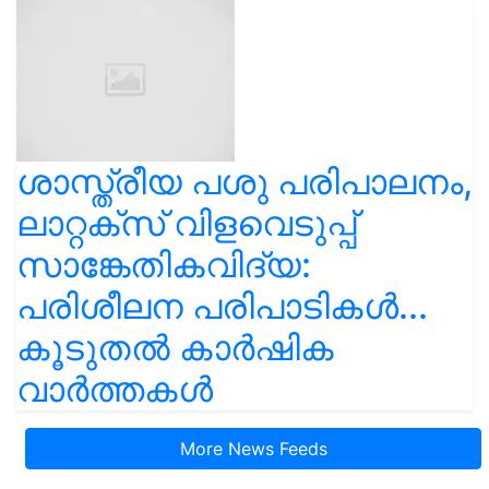
ശാസ്ത്രീയ പശു പരിപാലനം,
ലാറ്റക്സ് വിളവെടുപ്പ്
സാങ്കേതികവിദ്യ:
പരിശീലന പരിപാടികൾ...
കൂടുതൽ കാർഷിക
വാർത്തകൾ
More News Feeds