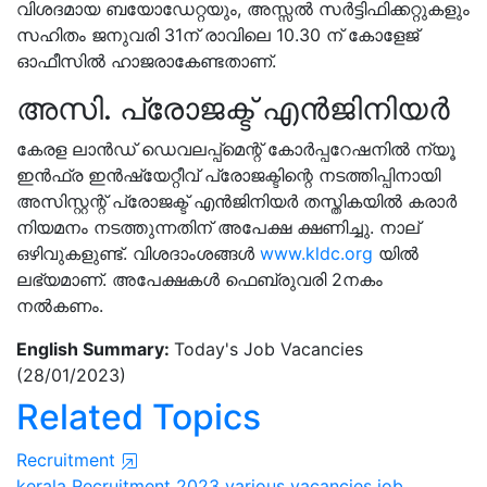
വിശദമായ ബയോഡേറ്റയും, അസ്സൽ സർട്ടിഫിക്കറ്റുകളും
സഹിതം ജനുവരി 31ന് രാവിലെ 10.30 ന് കോളേജ്
ഓഫീസിൽ ഹാജരാകേണ്ടതാണ്.
അസി. പ്രോജക്ട് എൻജിനിയർ
കേരള ലാൻഡ് ഡെവലപ്പ്‌മെന്റ് കോർപ്പറേഷനിൽ ന്യൂ
ഇൻഫ്ര ഇൻഷ്യേറ്റീവ് പ്രോജക്ടിന്റെ നടത്തിപ്പിനായി
അസിസ്റ്റന്റ് പ്രോജക്ട് എൻജിനിയർ തസ്തികയിൽ കരാർ
നിയമനം നടത്തുന്നതിന് അപേക്ഷ ക്ഷണിച്ചു. നാല്
ഒഴിവുകളുണ്ട്. വിശദാംശങ്ങൾ
www.kldc.org
യിൽ
ലഭ്യമാണ്. അപേക്ഷകൾ ഫെബ്രുവരി 2നകം
നൽകണം.
English Summary:
Today's Job Vacancies
(28/01/2023)
Related Topics
Recruitment
kerala
Recruitment 2023
various vacancies
job