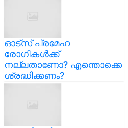
ഓട്സ് പ്രമേഹ
രോഗികൾക്ക്
നല്ലതാണോ? എന്തൊക്കെ
ശ്രദ്ധിക്കണം?