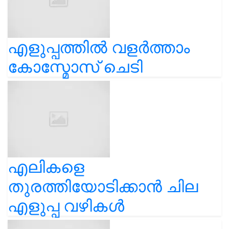
എളുപ്പത്തിൽ വളർത്താം
കോസ്മോസ് ചെടി
എലികളെ
തുരത്തിയോടിക്കാൻ ചില
എളുപ്പ വഴികൾ