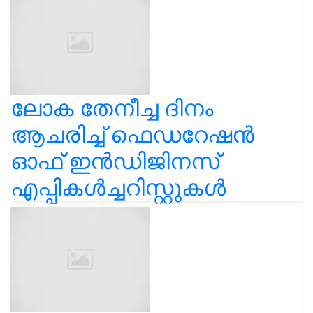
ലോക തേനീച്ച ദിനം
ആചരിച്ച് ഫെഡറേഷൻ
ഓഫ് ഇൻഡിജിനസ്
എപ്പികൾച്ചറിസ്റ്റുകൾ