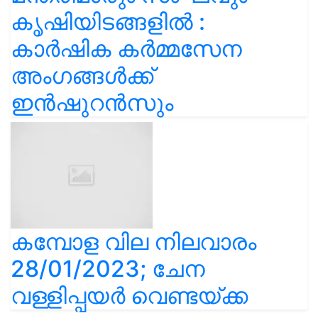
കൃഷിയിടങ്ങളിൽ :
കാർഷിക കർമ്മസേന
അംഗങ്ങൾക്ക്
ഇൻഷുറൻസും
കമ്പോള വില നിലവാരം
28/01/2023; ചേന
വള്ളിപ്പയർ വെണ്ടയ്ക്ക