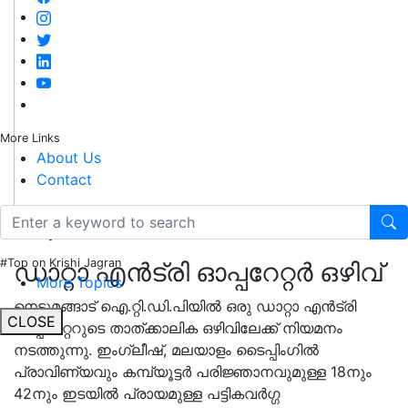
More Links
About Us
Contact
Today's Job Vacancies (28/01/2023)
#Top on Krishi Jagran
ഡാറ്റാ എൻട്രി ഓപ്പറേറ്റർ ഒഴിവ്
More Topics
നെടുമങ്ങാട് ഐ.റ്റി.ഡി.പിയിൽ ഒരു ഡാറ്റാ എൻട്രി
CLOSE
ഓപ്പറേറ്ററുടെ താത്ക്കാലിക ഒഴിവിലേക്ക് നിയമനം
നടത്തുന്നു. ഇംഗ്ലീഷ്, മലയാളം ടൈപ്പിംഗിൽ
പ്രാവിണ്യവും കമ്പ്യൂട്ടർ പരിജ്ഞാനവുമുള്ള 18നും
42നും ഇടയിൽ പ്രായമുള്ള പട്ടികവർഗ്ഗ