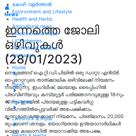
കോഴി വളർത്തൽ
Environment and Lifestyle
News
Health and Herbs
ഇന്നത്തെ ജോലി
Agricultural news
Livestock and Aqua
ഒഴിവുകൾ
LIC Schemes
Post Office Scheme
(28/01/2023)
Insurance
Home
നെടുമങ്ങാട് ഐ.റ്റി.ഡി.പിയിൽ ഒരു ഡാറ്റാ എൻട്രി
ഓപ്പറേറ്ററുടെ താത്ക്കാലിക ഒഴിവിലേക്ക് നിയമനം
News
നടത്തുന്നു. ഇംഗ്ലീഷ്, മലയാളം ടൈപ്പിംഗിൽ
പ്രാവിണ്യവും കമ്പ്യൂട്ടർ പരിജ്ഞാനവുമുള്ള 18നും
Features
42നും ഇടയിൽ പ്രായമുള്ള പട്ടികവർഗ്ഗ
വിഭാഗത്തിൽപ്പെട്ടവർക്ക് അപേക്ഷിക്കാം.
മൂന്നുമാസത്തേക്കാണ് നിയമനം. പ്രതിമാസം 20,000
Livestock & Aqua
രൂപയാണ് ശമ്പളം. യോഗ്യരായ ഉദ്യോഗാർഥികൾ
വെള്ള കടലാസിൽ തയാറാക്കിയ അപേക്ഷ,
Health & Herbs