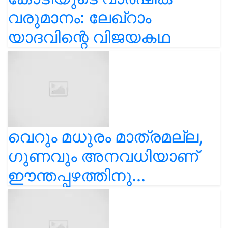
വരുമാനം: ലേഖ്‌റാം
യാദവിന്റെ വിജയകഥ
വെറും മധുരം മാത്രമല്ല,
ഗുണവും അനവധിയാണ്
ഈന്തപ്പഴത്തിനു...