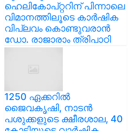
ഹെലികോപ്റ്ററിന് പിന്നാലെ
വിമാനത്തിലൂടെ കാർഷിക
വിപ്ലവം കൊണ്ടുവരാൻ
ഡോ. രാജാരാം ത്രിപാഠി
1250 ഏക്കറിൽ
ജൈവകൃഷി, നാടൻ
പശുക്കളുടെ ക്ഷീരശാല, 40
കോടിയുടെ വാർഷിക