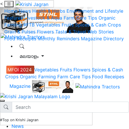
<
Home
News
Health & Herbs
Environment and Lifestyle
Features
Livestock & Aqua
Farm Care Tips
Organic
Farming
#FTB
Vegetables
Fruits
Spices & Cash Crops
Grain & Pulses
Flowers
Taste & Travel
Web Stories
Food Receipes
Monthly Reminders
Magazine
Directory
മലയാളം
MFOI 2024
Vegetables
Fruits
Flowers
Spices & Cash
Crops
Organic Farming
Farm Care Tips
Food Receipes
Magazine
#Top on Krishi Jagran
News