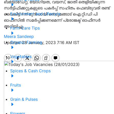
ബയോഡേറ്റ, യോഗ്യത, വയസ്, ജാതി തെളിയിക്കുന്ന
സർട്ടിഫിക്കറ്റുകളുടെ പകർപ്പ് സഹിതം ഫെബ്രുവരി രണ്ട്
Environment and Lifestyle
വൈകിട്ട് 4ന് മുൻപായി നെടുമങ്ങാട് ഐ.റ്റി.ഡി പി
ഓഫീസിൽ സമർപ്പിക്കണമെന്ന് പ്രോജക്ട് ഓഫീസർ
അറിയിച്ചു.
Farm Care Tips
Meera Sandeep
Organic Farming
Updated 28 January, 2023 7:16 AM IST
Vegetables
Spices & Cash Crops
Fruits
Grain & Pulses
Flowers