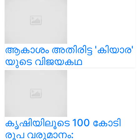
ആകാശം അതിരിട്ട 'കിയാര'
യുടെ വിജയകഥ
കൃഷിയിലൂടെ 100 കോടി
രൂപ വരുമാനം: