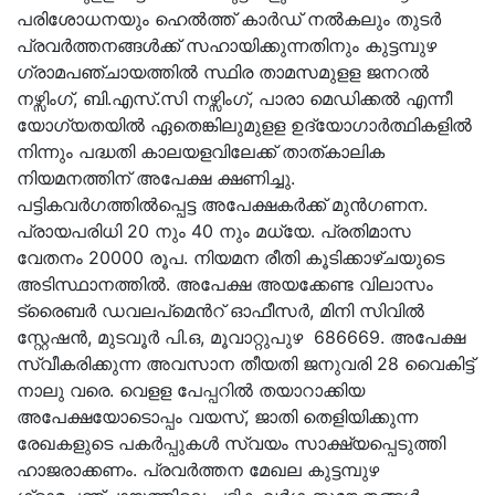
പരിശോധനയും ഹെല്‍ത്ത് കാര്‍ഡ് നല്‍കലും തുടര്‍
പ്രവര്‍ത്തനങ്ങൾക്ക് സഹായിക്കുന്നതിനും കുട്ടമ്പുഴ
ഗ്രാമപഞ്ചായത്തില്‍ സ്ഥിര താമസമുളള ജനറല്‍
നഴ്സിംഗ്, ബി.എസ്.സി നഴ്സിംഗ്, പാരാ മെഡിക്കല്‍ എന്നീ
യോഗ്യതയില്‍ ഏതെങ്കിലുമുളള ഉദ്യോഗാര്‍ത്ഥികളില്‍
നിന്നും പദ്ധതി കാലയളവിലേക്ക് താത്കാലിക
നിയമനത്തിന് അപേക്ഷ ക്ഷണിച്ചു.
പട്ടികവര്‍ഗത്തില്‍പ്പെട്ട അപേക്ഷകര്‍ക്ക് മുന്‍ഗണന.
പ്രായപരിധി 20 നും 40 നും മധ്യേ. പ്രതിമാസ
വേതനം 20000 രൂപ. നിയമന രീതി കൂടിക്കാഴ്ചയുടെ
അടിസ്ഥാനത്തില്‍. അപേക്ഷ അയക്കേണ്ട വിലാസം
ട്രൈബര്‍ ഡവലപ്മെന്‍റ് ഓഫീസര്‍, മിനി സിവില്‍
സ്റ്റേഷന്‍, മുടവൂര്‍ പി.ഒ, മൂവാറ്റുപുഴ 686669. അപേക്ഷ
സ്വീകരിക്കുന്ന അവസാന തീയതി ജനുവരി 28 വൈകിട്ട്
നാലു വരെ. വെളള പേപ്പറില്‍ തയാറാക്കിയ
അപേക്ഷയോടൊപ്പം വയസ്, ജാതി തെളിയിക്കുന്ന
രേഖകളുടെ പകര്‍പ്പുകൾ സ്വയം സാക്ഷ്യപ്പെടുത്തി
ഹാജരാക്കണം. പ്രവര്‍ത്തന മേഖല കുട്ടമ്പുഴ