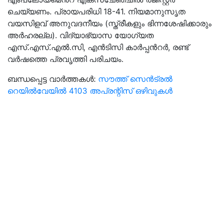
ചെയ്യണം. പ്രായപരിധി 18-41. നിയമാനുസൃത
വയസിളവ് അനുവദനീയം (സ്ത്രീകളും ഭിന്നശേഷിക്കാരും
അര്‍ഹരല്ല). വിദ്യാഭ്യാസ യോഗ്യത
എസ്.എസ്.എല്‍.സി, എന്‍ടിസി കാര്‍പ്പന്‍റര്‍, രണ്ട്
വര്‍ഷത്തെ പ്രവൃത്തി പരിചയം.
ബന്ധപ്പെട്ട വാർത്തകൾ:
സൗത്ത് സെൻട്രൽ
റെയിൽവേയിൽ 4103 അപ്രന്റിസ് ഒഴിവുകൾ