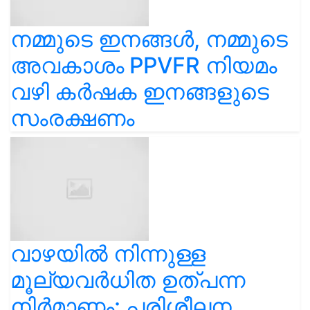
നമ്മുടെ ഇനങ്ങൾ, നമ്മുടെ
അവകാശം PPVFR നിയമം
വഴി കർഷക ഇനങ്ങളുടെ
സംരക്ഷണം
വാഴയിൽ നിന്നുള്ള
മൂല്യവർധിത ഉത്പന്ന
നിർമാണം: പരിശീലന