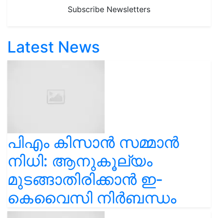
Subscribe Newsletters
Latest News
പിഎം കിസാൻ സമ്മാൻ
നിധി: ആനുകൂല്യം
മുടങ്ങാതിരിക്കാൻ ഇ-
കെവൈസി നിർബന്ധം