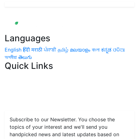
Languages
English
हिंदी
मराठी
ਪੰਜਾਬੀ
தமிழ்
മലയാളം
বাংলা
ಕನ್ನಡ
ଓଡିଆ
অসমীয়া
తెలుగు
Quick Links
Home
News
Health & Herbs
Environment and Lifestyle
Features
Livestock & Aqua
Farm Care Tips
Organic
Farming
#FTB
Vegetables
Fruits
Spices & Cash Crops
Grain & Pulses
Flowers
Taste & Travel
Food Receipes
Monthly Reminders
Subscribe to our Newsletter. You choose the
topics of your interest and we'll send you
handpicked news and latest updates based on