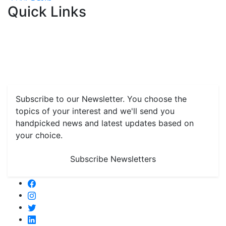
Quick Links
Home
News
Health & Herbs
Environment and Lifestyle
Features
Livestock & Aqua
Farm Care Tips
Organic
Farming
#FTB
Vegetables
Fruits
Spices & Cash Crops
Grain & Pulses
Flowers
Taste & Travel
Food Receipes
Monthly Reminders
Subscribe to our Newsletter. You choose the
topics of your interest and we'll send you
handpicked news and latest updates based on
your choice.
Subscribe Newsletters