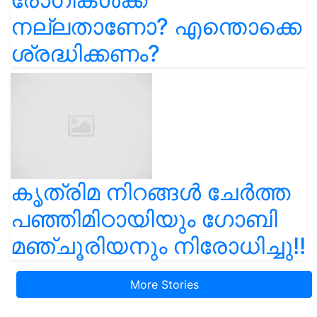
നല്ലതാണോ? എന്തൊക്കെ
ശ്രദ്ധിക്കണം?
കൃത്രിമ നിറങ്ങൾ ചേർത്ത
പഞ്ഞിമിഠായിയും ഗോബി
മഞ്ചൂരിയനും നിരോധിച്ചു!!
More Stories