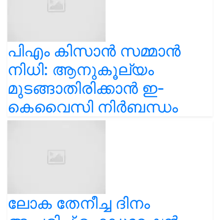
പിഎം കിസാൻ സമ്മാൻ
നിധി: ആനുകൂല്യം
മുടങ്ങാതിരിക്കാൻ ഇ-
കെവൈസി നിർബന്ധം
ലോക തേനീച്ച ദിനം