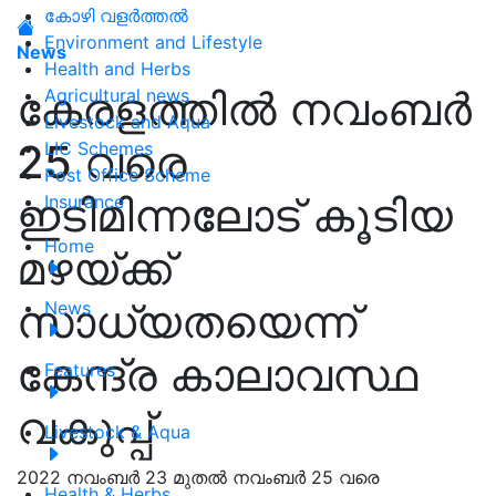
കോഴി വളർത്തൽ
Environment and Lifestyle
News
Health and Herbs
കേരളത്തിൽ നവംബർ
Agricultural news
Livestock and Aqua
25 വരെ
LIC Schemes
Post Office Scheme
ഇടിമിന്നലോട് കൂടിയ
Insurance
Home
മഴയ്ക്ക്
സാധ്യതയെന്ന്
News
കേന്ദ്ര കാലാവസ്ഥ
Features
വകുപ്പ്
Livestock & Aqua
2022 നവംബർ 23 മുതൽ നവംബർ 25 വരെ
Health & Herbs