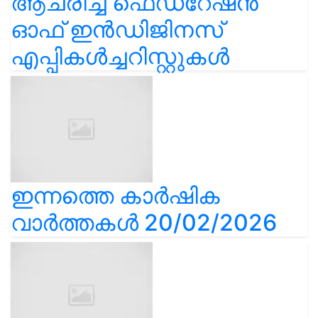
ആചരിച്ച് ഫെഡറേഷൻ
ഓഫ് ഇൻഡിജിനസ്
എപ്പികൾച്ചറിസ്റ്റുകൾ
ഇന്നത്തെ കാർഷിക
വാർത്തകൾ 20/02/2026