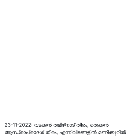
23-11-2022: വടക്കൻ തമിഴ്‌നാട് തീരം, തെക്കൻ
ആന്ധ്രാപ്രദേശ് തീരം, എന്നിവിടങ്ങളിൽ മണിക്കൂറിൽ