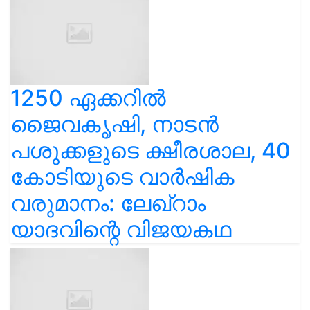
1250 ഏക്കറിൽ
ജൈവകൃഷി, നാടൻ
പശുക്കളുടെ ക്ഷീരശാല, 40
കോടിയുടെ വാർഷിക
വരുമാനം: ലേഖ്‌റാം
യാദവിന്റെ വിജയകഥ