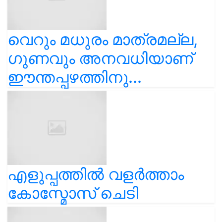
വെറും മധുരം മാത്രമല്ല,
ഗുണവും അനവധിയാണ്
ഈന്തപ്പഴത്തിനു...
എളുപ്പത്തിൽ വളർത്താം
കോസ്മോസ് ചെടി