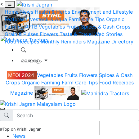
<
Home
News
Health & Herbs
Environment and Lifestyle
Features
Livestock & Aqua
Farm Care Tips
Organic
Farming
#FTB
Vegetables
Fruits
Spices & Cash Crops
Grain & Pulses
Flowers
Taste & Travel
Web Stories
Food Receipes
Monthly Reminders
Magazine
Directory
മലയാളം
MFOI 2024
Vegetables
Fruits
Flowers
Spices & Cash
Crops
Organic Farming
Farm Care Tips
Food Receipes
Magazine
#Top on Krishi Jagran
News