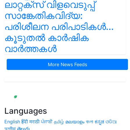
ലാറ്റക്സ് വിളവെടുപ്പ്
സാങ്കേതികവിദ്യ:
പരിശീലന പരിപാടികൾ...
കൂടുതൽ കാർഷിക
വാർത്തകൾ
More News Feeds
Languages
English
हिंदी
मराठी
ਪੰਜਾਬੀ
தமிழ்
മലയാളം
বাংলা
ಕನ್ನಡ
ଓଡିଆ
অসমীয়া
తెలుగు