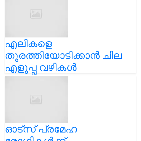
എലികളെ
തുരത്തിയോടിക്കാൻ ചില
എളുപ്പ വഴികൾ
ഓട്സ് പ്രമേഹ
രോഗികൾക്ക്