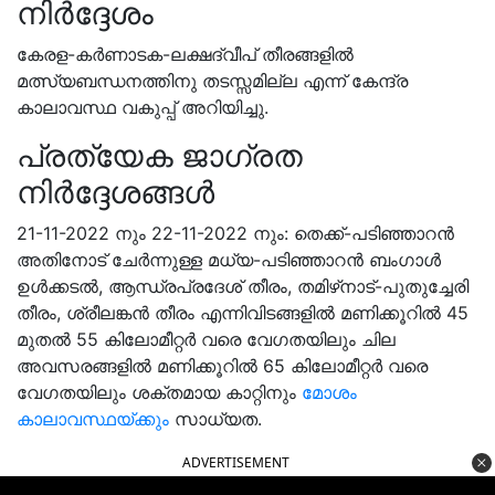
നിർദ്ദേശം
കേരള-കർണാടക-ലക്ഷദ്വീപ് തീരങ്ങളിൽ
മത്സ്യബന്ധനത്തിനു തടസ്സമില്ല എന്ന് കേന്ദ്ര
കാലാവസ്ഥ വകുപ്പ് അറിയിച്ചു.
പ്രത്യേക ജാഗ്രത
നിർദ്ദേശങ്ങൾ
21-11-2022 നും 22-11-2022 നും: തെക്ക്-പടിഞ്ഞാറൻ
അതിനോട് ചേർന്നുള്ള മധ്യ-പടിഞ്ഞാറൻ ബംഗാൾ
ഉൾക്കടൽ, ആന്ധ്രപ്രദേശ് തീരം, തമിഴ്‌നാട്-പുതുച്ചേരി
തീരം, ശ്രീലങ്കൻ തീരം എന്നിവിടങ്ങളിൽ മണിക്കൂറിൽ 45
മുതൽ 55 കിലോമീറ്റര്‍ വരെ വേഗതയിലും ചില
അവസരങ്ങളിൽ മണിക്കൂറിൽ 65 കിലോമീറ്റര്‍ വരെ
വേഗതയിലും ശക്തമായ കാറ്റിനും
മോശം
കാലാവസ്ഥയ്ക്കും
സാധ്യത.
ADVERTISEMENT