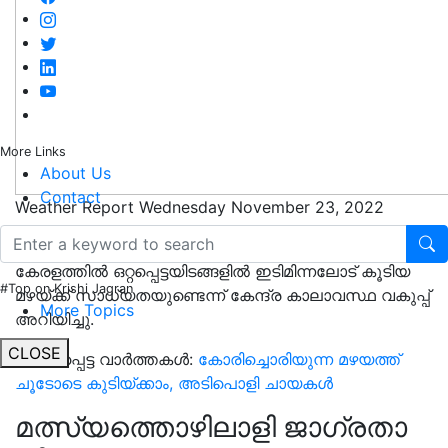
More Links
About Us
Contact
Weather Report Wednesday November 23, 2022
2022 നവംബർ 23 മുതൽ നവംബർ 25 വരെ
കേരളത്തിൽ ഒറ്റപ്പെട്ടയിടങ്ങളിൽ ഇടിമിന്നലോട് കൂടിയ
#Top on Krishi Jagran
മഴയ്ക്ക് സാധ്യതയുണ്ടെന്ന് കേന്ദ്ര കാലാവസ്ഥ വകുപ്പ്
More Topics
അറിയിച്ചു.
CLOSE
ബന്ധപ്പെട്ട വാർത്തകൾ:
കോരിച്ചൊരിയുന്ന മഴയത്ത്
ചൂടോടെ കുടിയ്ക്കാം, അടിപൊളി ചായകൾ
മത്സ്യത്തൊഴിലാളി ജാഗ്രതാ