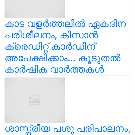
കാട വളര്‍ത്തലിൽ ഏകദിന
പരിശീലനം, കിസാൻ
ക്രെഡിറ്റ് കാർഡിന്
അപേക്ഷിക്കാം... കൂടുതൽ
കാർഷിക വാർത്തകൾ
ശാസ്ത്രീയ പശു പരിപാലനം,