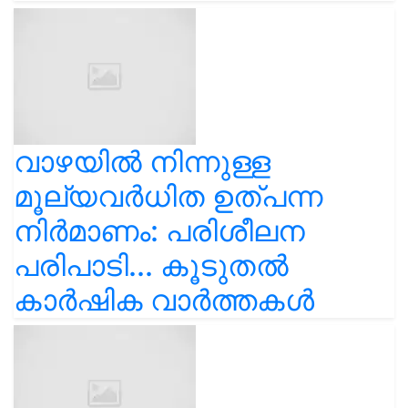
വാഴയിൽ നിന്നുള്ള
മൂല്യവർധിത ഉത്പന്ന
നിർമാണം: പരിശീലന
പരിപാടി... കൂടുതൽ
കാർഷിക വാർത്തകൾ