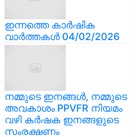
ഇന്നത്തെ കാർഷിക
വാർത്തകൾ 04/02/2026
നമ്മുടെ ഇനങ്ങൾ, നമ്മുടെ
അവകാശം PPVFR നിയമം
വഴി കർഷക ഇനങ്ങളുടെ
സംരക്ഷണം