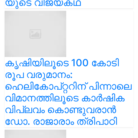
യുടെ വിജയകഥ
കൃഷിയിലൂടെ 100 കോടി
രൂപ വരുമാനം:
ഹെലികോപ്റ്ററിന് പിന്നാലെ
വിമാനത്തിലൂടെ കാർഷിക
വിപ്ലവം കൊണ്ടുവരാൻ
ഡോ. രാജാരാം ത്രിപാഠി