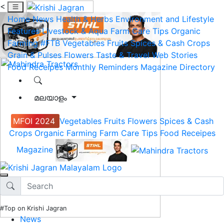
<
Home
News
Health & Herbs
Environment and Lifestyle
Features
Livestock & Aqua
Farm Care Tips
Organic
Farming
#FTB
Vegetables
Fruits
Spices & Cash Crops
Grain & Pulses
Flowers
Taste & Travel
Web Stories
Food Receipes
Monthly Reminders
Magazine
Directory
മലയാളം
MFOI 2024
Vegetables
Fruits
Flowers
Spices & Cash
Crops
Organic Farming
Farm Care Tips
Food Receipes
Magazine
#Top on Krishi Jagran
News