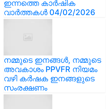
ഇന്നത്തെ കാർഷിക
വാർത്തകൾ 04/02/2026
നമ്മുടെ ഇനങ്ങൾ, നമ്മുടെ
അവകാശം PPVFR നിയമം
വഴി കർഷക ഇനങ്ങളുടെ
സംരക്ഷണം