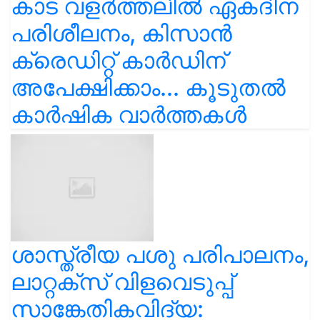
കാട വളര്‍ത്തലിൽ ഏകദിന
പരിശീലനം, കിസാൻ
ക്രെഡിറ്റ് കാർഡിന്
അപേക്ഷിക്കാം... കൂടുതൽ
കാർഷിക വാർത്തകൾ
ശാസ്ത്രീയ പശു പരിപാലനം,
ലാറ്റക്സ് വിളവെടുപ്പ്
സാങ്കേതികവിദ്യ: