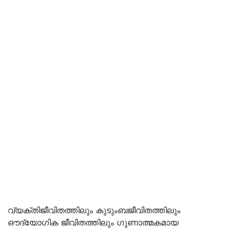
വ്യക്തിജീവിതത്തിലും കുടുംബജീവിതത്തിലും
ഔദ്യോഗിക ജീവിതത്തിലും ഗുണാത്മകമായ