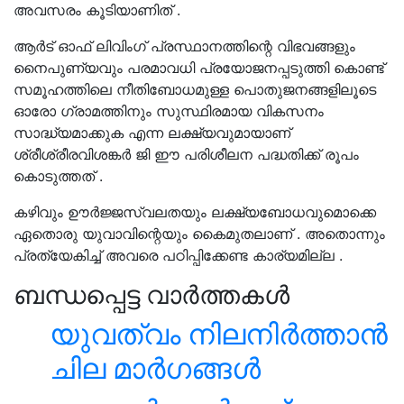
അവസരം കൂടിയാണിത് .
ആർട് ഓഫ് ലിവിംഗ് പ്രസ്ഥാനത്തിന്റെ വിഭവങ്ങളും
നൈപുണ്യവും പരമാവധി പ്രയോജനപ്പടുത്തി കൊണ്ട്
സമൂഹത്തിലെ നീതിബോധമുള്ള പൊതുജനങ്ങളിലൂടെ
ഓരോ ഗ്രാമത്തിനും സുസ്ഥിരമായ വികസനം
സാദ്ധ്യമാക്കുക എന്ന ലക്ഷ്യവുമായാണ്
ശ്രീശ്രീരവിശങ്കർ ജി ഈ പരിശീലന പദ്ധതിക്ക് രൂപം
കൊടുത്തത് .
കഴിവും ഊർജ്ജസ്വലതയും ലക്ഷ്യബോധവുമൊക്കെ
ഏതൊരു യുവാവിന്റെയും കൈമുതലാണ് . അതൊന്നും
പ്രത്യേകിച്ച് അവരെ പഠിപ്പിക്കേണ്ട കാര്യമില്ല .
ബന്ധപ്പെട്ട വാർത്തകൾ
യുവത്വം നിലനിർത്താൻ
ചില മാർഗങ്ങൾ