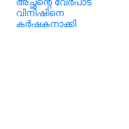
അച്ഛന്റെ വേർപാട്
വിനിഷിനെ
കർഷകനാക്കി