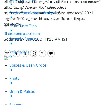
ലിവിംഗ് യുവജന നേതൃത്വ പരിശീലനം അഥവാ യൂത്ത്
ലീഡർഷിപ്പ് ട്രെയിനിംഗ് പ്രോഗ്രാം
Environment and Lifestyle
സ്വാതന്ത്ര്യദിനാഘോഷത്തിൻറെ ഭാഗമായി 2021
ആഗസ്‌ത്‌ 9 മുതൽ 15 വരെ ഓൺലൈനിലൂടെ
നടക്കുന്നു .
Farm Care Tips
ദിവാകരൻ ചോമ്പാല
Organic Farming
Updated 27 July, 2021 11:26 AM IST
Vegetables
Spices & Cash Crops
Fruits
Grain & Pulses
Flowers