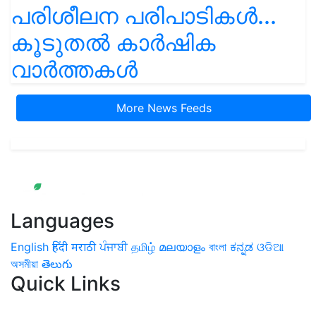
പരിശീലന പരിപാടികൾ...
കൂടുതൽ കാർഷിക
വാർത്തകൾ
More News Feeds
Languages
English
हिंदी
मराठी
ਪੰਜਾਬੀ
தமிழ்
മലയാളം
বাংলা
ಕನ್ನಡ
ଓଡିଆ
অসমীয়া
తెలుగు
Quick Links
Home
News
Health & Herbs
Environment and Lifestyle