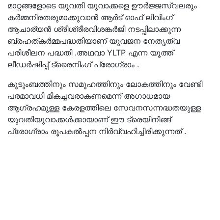
മാറ്റങ്ങളോടെ യുവതി യുവാക്കളെ ഊർജ്ജസ്വലരും
കർമ്മനിരതരുമാക്കുവാൻ ആർട് ഓഫ് ലിവിംഗ്
ആചാര്യൻ ശ്രീശ്രീരവിശങ്കർജി നടപ്പിലാക്കുന്ന
ബ്രഹത്കർമ്മപദ്ധതിയാണ് യുവജന നേതൃത്വ
പരിശീലന പദ്ധതി .അഥവാ YLTP എന്ന യൂത്ത്
ലീഡർഷിപ്പ് ട്രൈനിംഗ് പ്രോഗ്രാം .
കുടുംബത്തിനും സമൂഹത്തിനും ലോകത്തിനും വേണ്ടി
പരമാവധി മികച്ചവരാകണമെന്ന് അഗാധമായ
ആഗ്രഹമുള്ള കേരളത്തിലെ സേവനസന്നദ്ധതയുള്ള
യുവതിയുവാക്കൾക്കായാണ് ഈ ട്രെയിനിങ്ങ്
പ്രോഗ്രാം രൂപകൽപ്പന നിർവ്വഹിച്ചിരിക്കുന്നത്‌ .