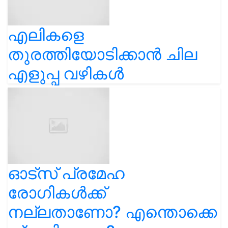
എലികളെ
തുരത്തിയോടിക്കാൻ ചില
എളുപ്പ വഴികൾ
ഓട്സ് പ്രമേഹ
രോഗികൾക്ക്
നല്ലതാണോ? എന്തൊക്കെ