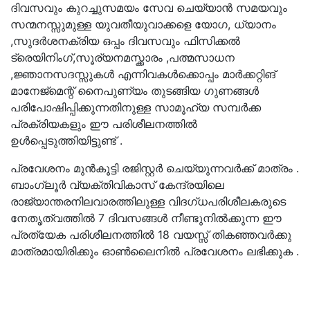
ദിവസവും കുറച്ചുസമയം സേവ ചെയ്യാൻ സമയവും
സന്മനസ്സുമുള്ള യുവതീയുവാക്കളെ യോഗ, ധ്യാനം
,സുദർശനക്രിയ ഒപ്പം ദിവസവും ഫിസിക്കൽ
ട്രെയിനിംഗ്,സൂര്യനമസ്ക്കാരം ,പത്മസാധന
,ജ്ഞാനസദസ്സുകൾ എന്നിവകൾക്കൊപ്പം മാർക്കറ്റിങ്
മാനേജ്‌മെന്റ് നൈപുണ്യം തുടങ്ങിയ ഗുണങ്ങൾ
പരിപോഷിപ്പിക്കുന്നതിനുള്ള സാമൂഹ്യ സമ്പർക്ക
പ്രക്രിയകളും ഈ പരിശീലനത്തിൽ
ഉൾപ്പെടുത്തിയിട്ടുണ്ട് .
പ്രവേശനം മുൻകൂട്ടി രജിസ്റ്റർ ചെയ്യുന്നവർക്ക് മാത്രം .
ബാംഗ്ലൂർ വ്യക്തിവികാസ് കേന്ദ്രയിലെ
രാജ്യാന്തരനിലവാരത്തിലുള്ള വിദഗ്ധപരിശീലകരുടെ
നേതൃത്വത്തിൽ 7 ദിവസങ്ങൾ നീണ്ടുനിൽക്കുന്ന ഈ
പ്രത്യേക പരിശീലനത്തിൽ 18 വയസ്സ് തികഞ്ഞവർക്കു
മാത്രമായിരിക്കും ഓൺലൈനിൽ പ്രവേശനം ലഭിക്കുക .