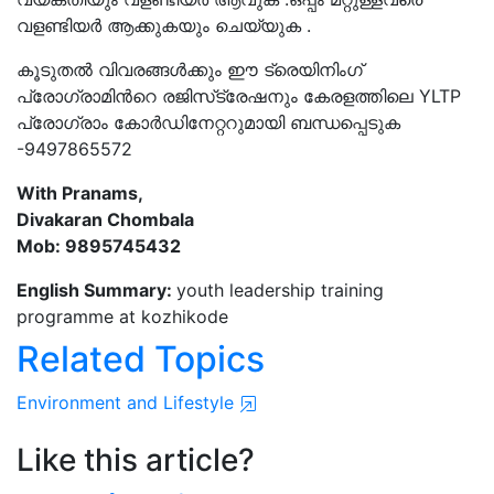
വളണ്ടിയർ ആക്കുകയും ചെയ്യുക .
കൂടുതൽ വിവരങ്ങൾക്കും ഈ ട്രെയിനിംഗ്
പ്രോഗ്രാമിൻറെ രജിസ്‌ട്രേഷനും കേരളത്തിലെ YLTP
പ്രോഗ്രാം കോർഡിനേറ്ററുമായി ബന്ധപ്പെടുക
-9497865572
With Pranams,
Divakaran Chombala
Mob: 9895745432
English Summary:
youth leadership training
programme at kozhikode
Related Topics
Environment and Lifestyle
Like this article?