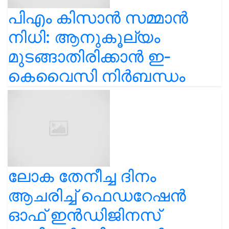
പിഎം കിസാൻ സമ്മാൻ
നിധി: ആനുകൂല്യം
മുടങ്ങാതിരിക്കാൻ ഇ-
കെവൈസി നിർബന്ധം
ലോക തേനീച്ച ദിനം
ആചരിച്ച് ഫെഡറേഷൻ
ഓഫ് ഇൻഡിജിനസ്