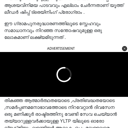
ആശയവിനിമയ പാടവവും എല്ലാം ചേർന്നതാണ് യൂത്ത്
ലീഡർ ഷിപ്പ് ട്രെയിനിംഗ് പ്രോഗ്രാം .
ഈ ഗ്രാമപുനരുദ്ധാരണത്തിലൂടെ സ്നേഹവും
സമാധാനവും നിറഞ്ഞ സന്തോഷവുമുള്ള ഒരു
ലോകമാണ് ലക്ഷ്യമിടുന്നത് .
ADVERTISEMENT
തികഞ്ഞ ആത്മാർത്ഥതയോടെ ,പ്രതിബദ്ധതയോടെ
,സമർപ്പണമനോഭാവത്തോടെ നിറവേറ്റാൻ ദിവസേന
ഒരു മണിക്കൂർ രാഷ്ട്രത്തിനു വേണ്ടി സേവ ചെയ്യാൻ
തയ്യാറുള്ളവർക്കായുള്ള YLTP യിലൂടെ ഓരോ
വ്യക്തിയും വളണ്ടിയർ ആവുക .ഒപ്പം മറ്റുള്ളവരെ