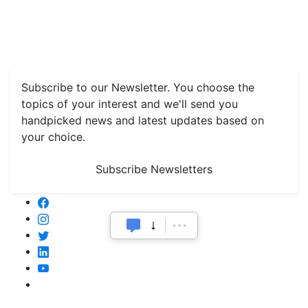
Features
Livestock & Aqua
Farm Care Tips
Organic
Farming
#FTB
Vegetables
Fruits
Spices & Cash Crops
Grain & Pulses
Flowers
Taste & Travel
Food Receipes
Monthly Reminders
Subscribe to our Newsletter. You choose the
topics of your interest and we'll send you
handpicked news and latest updates based on
your choice.
Subscribe Newsletters