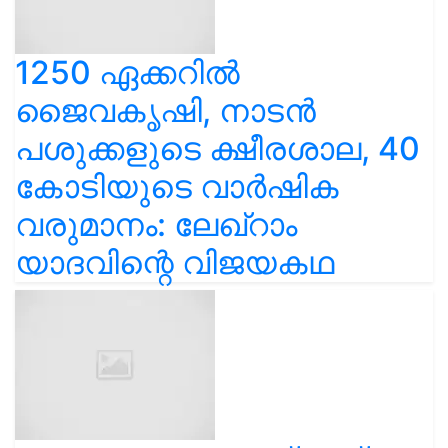
1250 ഏക്കറിൽ
ജൈവകൃഷി, നാടൻ
പശുക്കളുടെ ക്ഷീരശാല, 40
കോടിയുടെ വാർഷിക
വരുമാനം: ലേഖ്‌റാം
യാദവിന്റെ വിജയകഥ