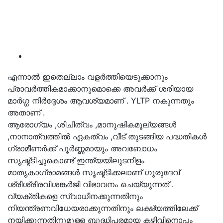
എന്നാൽ ഇതെല്ലാം വളർത്തിയെടുക്കാനും
പ്രാവർത്തികമാക്കാനുമൊക്കെ അവർക്ക് ശരിയായ
മാർഗ്ഗ നിർദ്ദേശം ആവശ്യമാണ് . YLTP നകുന്നതും
അതാണ് .
ആരോഗ്യം ,ശിചിത്വം ,മാനുഷികമൂല്യങ്ങൾ
,നാനാത്വത്തിൽ ഏകത്വം ,വീട് തുടങ്ങിയ പദ്ധതികൾ
ഗ്രാമീണർക്ക് പൂർണ്ണമായും അവബോധം
സൃഷ്ട്ടിച്ചുകൊണ്ട് ഇന്ത്യയിലുടനീളം
മാതൃകാഗ്രാമങ്ങൾ സൃഷ്ട്ടിക്കലാണ് ഗുരുദേവ്
ശ്രീശ്രീരവിശങ്കർജി വിഭാവനം ചെയ്യുന്നത് .
വ്യക്തികളെ സ്വാധീനക്കുന്നതിനും
നിയന്ത്രണവിധേയരാക്കുന്നതിനും ലക്ഷ്യത്തിലേക്ക്
നയിക്കുന്നതിനുമുള്ള ബുദ്ധിപരമായ കഴിവിനൊപ്പം