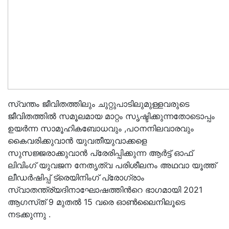
സ്വന്തം ജീവിതത്തിലും ചുറ്റുപാടിലുമുള്ളവരുടെ
ജീവിതത്തിൽ സമൂലമായ മാറ്റം സൃഷ്ടിക്കുന്നതോടൊപ്പം
ഉയർന്ന സാമൂഹികബോധവും ,പഠനനിലവാരവും
കൈവരിക്കുവാൻ യുവതീയുവാക്കളെ
സുസജ്ജരാക്കുവാൻ പ്രേരിപ്പിക്കുന്ന ആർട്ട് ഓഫ്
ലിവിംഗ് യുവജന നേതൃത്വ പരിശീലനം അഥവാ യൂത്ത്
ലീഡർഷിപ്പ് ട്രെയിനിംഗ് പ്രോഗ്രാം
സ്വാതന്ത്ര്യദിനാഘോഷത്തിൻറെ ഭാഗമായി 2021
ആഗസ്‌ത്‌ 9 മുതൽ 15 വരെ ഓൺലൈനിലൂടെ
നടക്കുന്നു .