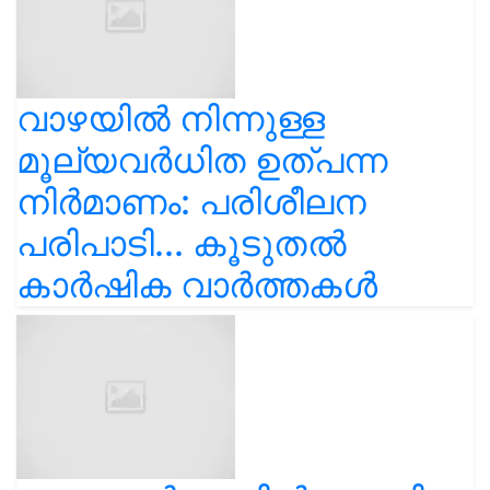
വാഴയിൽ നിന്നുള്ള
മൂല്യവർധിത ഉത്പന്ന
നിർമാണം: പരിശീലന
പരിപാടി... കൂടുതൽ
കാർഷിക വാർത്തകൾ