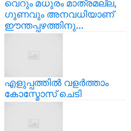
വെറും മധുരം മാത്രമല്ല,
ഗുണവും അനവധിയാണ്
ഈന്തപ്പഴത്തിനു...
എളുപ്പത്തിൽ വളർത്താം
കോസ്മോസ് ചെടി