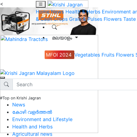
<
Home
News
Health & Herbs
Environment an
& Cash Crops
Grain & Pulses
Flowers
Taste
മലയാളം
MFOI 2024
Vegetables
Fruits
Flowers
#Top on Krishi Jagran
News
കോഴി വളർത്തൽ
Environment and Lifestyle
Health and Herbs
Agricultural news