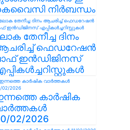
കെവൈസി നിർബന്ധം
ോക തേനീച്ച ദിനം
ആചരിച്ച് ഫെഡറേഷൻ
ഓഫ് ഇൻഡിജിനസ്
പ്പികൾച്ചറിസ്റ്റുകൾ
ഇന്നത്തെ കാർഷിക
വാർത്തകൾ
0/02/2026