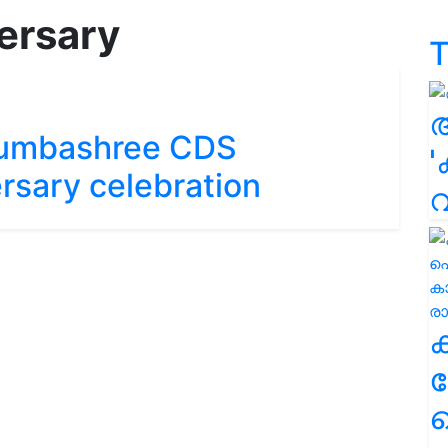
ersary
T
umbashree CDS
'
rsary celebration
ക
ഹ