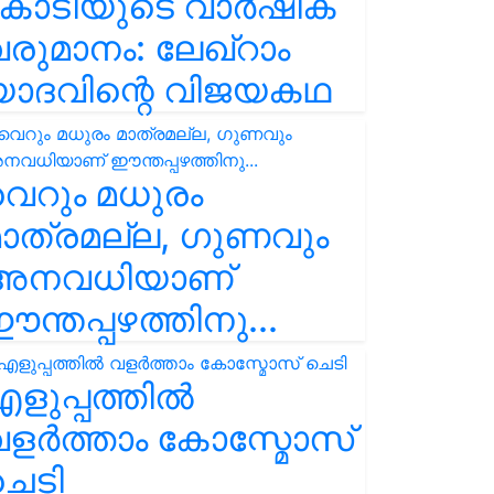
കോടിയുടെ വാർഷിക
രുമാനം: ലേഖ്‌റാം
യാദവിന്റെ വിജയകഥ
െറും മധുരം
ാത്രമല്ല, ഗുണവും
അനവധിയാണ്
ന്തപ്പഴത്തിനു...
ളുപ്പത്തിൽ
ളർത്താം കോസ്മോസ്
ചെടി