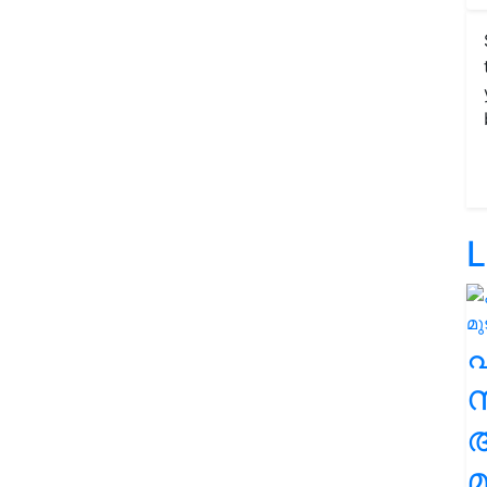
L
സ
മ