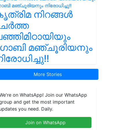
ൃത്രിമ നിറങ്ങൾ
ചേർത്ത
ഞ്ഞിമിഠായിയും
ഗോബി മഞ്ചൂരിയനും
ിരോധിച്ചു!!
More Stories
We're on WhatsApp! Join our WhatsApp
group and get the most important
updates you need. Daily.
Join on WhatsApp