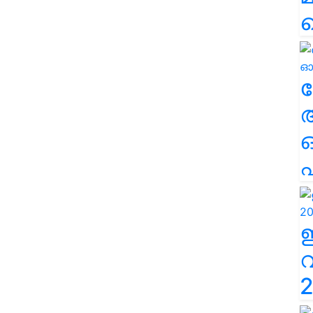
ല
എ
2