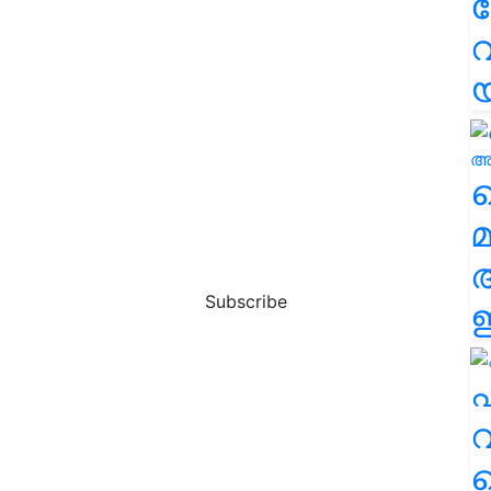
വ
വ
മ
Subscribe
ഈ
എ
വ