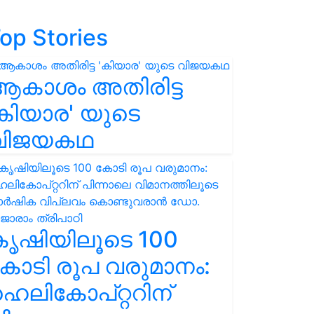
op Stories
ആകാശം അതിരിട്ട
കിയാര' യുടെ
വിജയകഥ
കൃഷിയിലൂടെ 100
ോടി രൂപ വരുമാനം:
െലികോപ്റ്ററിന്