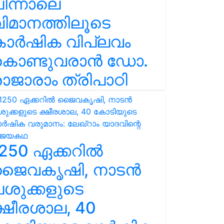
ിന്നാലെ
ിമാനത്തിലൂടെ
കാർഷിക വിപ്ലവം
കൊണ്ടുവരാൻ ഡോ.
ാജാരാം ത്രിപാഠി
250 ഏക്കറിൽ
ജൈവകൃഷി, നാടൻ
ശുക്കളുടെ
്ഷീരശാല, 40