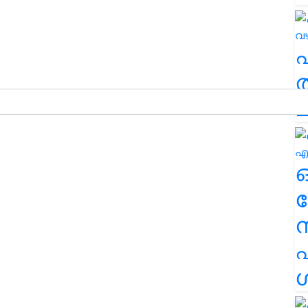
ത
ച
ര
എ
ശ