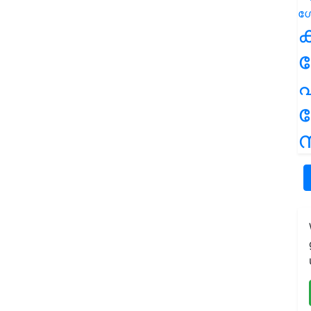
ക
പ
ന