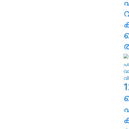
പ
വ
ര
1
പ
ക