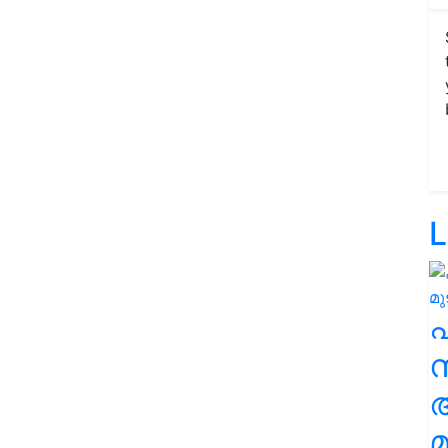
L
സ
മ