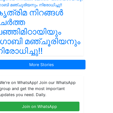
ൃത്രിമ നിറങ്ങൾ
ചേർത്ത
ഞ്ഞിമിഠായിയും
ഗോബി മഞ്ചൂരിയനും
ിരോധിച്ചു!!
More Stories
We're on WhatsApp! Join our WhatsApp
group and get the most important
updates you need. Daily.
Join on WhatsApp