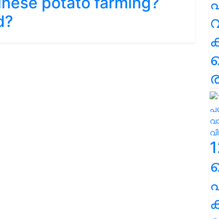
hinese potato farming?
പ
d?
വ
ര
1
പ
ക