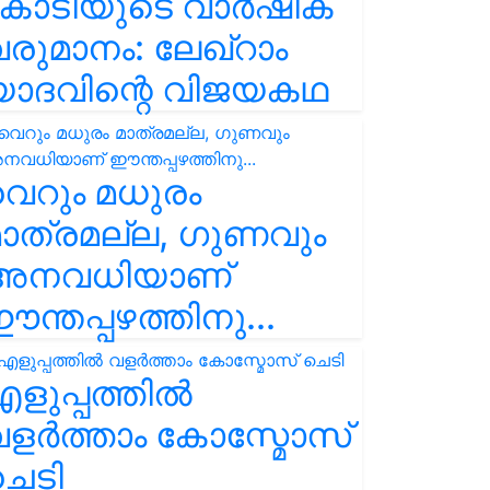
കോടിയുടെ വാർഷിക
രുമാനം: ലേഖ്‌റാം
യാദവിന്റെ വിജയകഥ
െറും മധുരം
ാത്രമല്ല, ഗുണവും
അനവധിയാണ്
ന്തപ്പഴത്തിനു...
ളുപ്പത്തിൽ
ളർത്താം കോസ്മോസ്
ചെടി