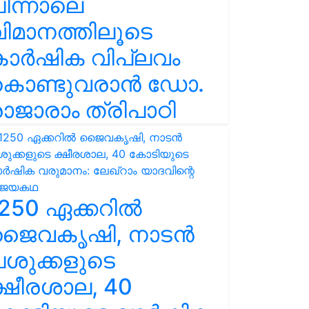
ിന്നാലെ
ിമാനത്തിലൂടെ
കാർഷിക വിപ്ലവം
കൊണ്ടുവരാൻ ഡോ.
ാജാരാം ത്രിപാഠി
250 ഏക്കറിൽ
ജൈവകൃഷി, നാടൻ
ശുക്കളുടെ
്ഷീരശാല, 40