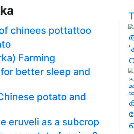
kka
T
of chinees pottattoo
ato
'
rka) Farming
for better sleep and
Chinese potato and
ക
e eruveli as a subcrop
ഹ