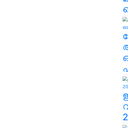
ല
എ
2