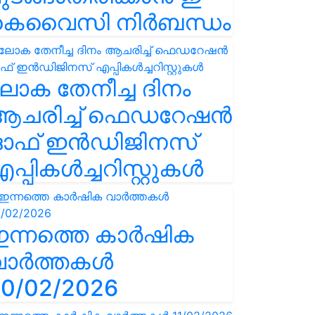
കെവൈസി നിർബന്ധം
ോക തേനീച്ച ദിനം
ആചരിച്ച് ഫെഡറേഷൻ
ഓഫ് ഇൻഡിജിനസ്
പ്പികൾച്ചറിസ്റ്റുകൾ
ഇന്നത്തെ കാർഷിക
വാർത്തകൾ
0/02/2026