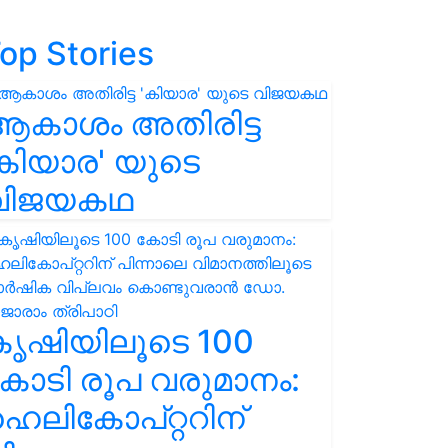
op Stories
ആകാശം അതിരിട്ട
കിയാര' യുടെ
വിജയകഥ
കൃഷിയിലൂടെ 100
ോടി രൂപ വരുമാനം:
െലികോപ്റ്ററിന്