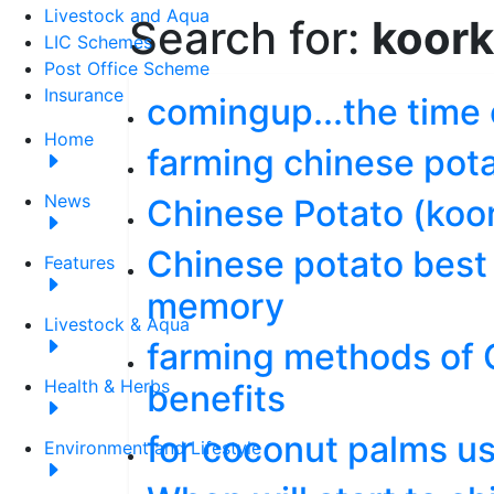
Livestock and Aqua
Search for:
koor
LIC Schemes
Post Office Scheme
Insurance
comingup...the time 
Home
farming chinese pot
News
Chinese Potato (koo
Chinese potato best 
Features
memory
Livestock & Aqua
farming methods of 
Health & Herbs
benefits
for coconut palms us
Environment and Lifestyle