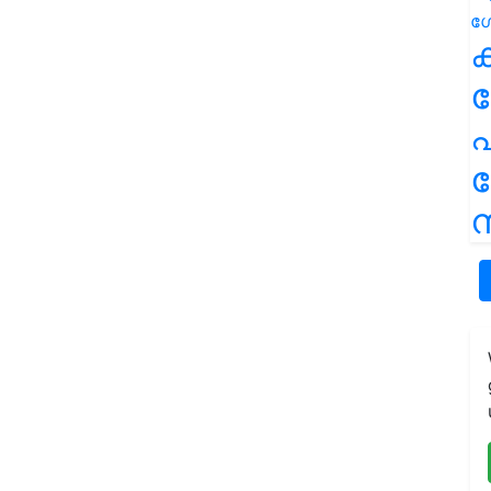
ക
പ
ന