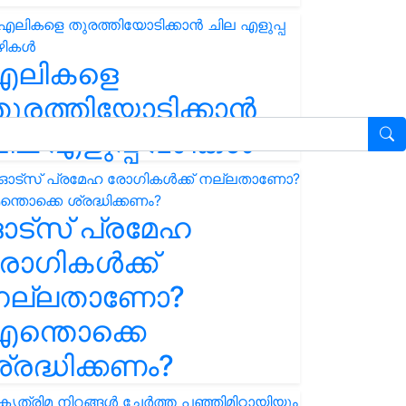
എലികളെ
ുരത്തിയോടിക്കാൻ
ില എളുപ്പ വഴികൾ
ഓട്സ് പ്രമേഹ
ോഗികൾക്ക്
നല്ലതാണോ?
ന്തൊക്കെ
്രദ്ധിക്കണം?