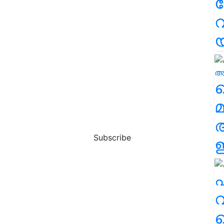
വ
വ
മ
Subscribe
ഈ
എ
വ