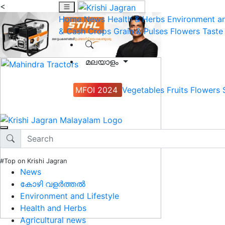
<
Home
News
Health & Herbs
Environment an
& Cash Crops
Grain & Pulses
Flowers
Taste
മലയാളം
MFOI 2024
Vegetables
Fruits
Flowers
#Top on Krishi Jagran
News
കോഴി വളർത്തൽ
Environment and Lifestyle
Health and Herbs
Agricultural news