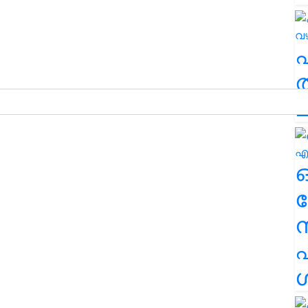
ത
ച
ര
എ
ശ