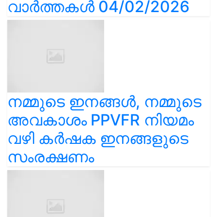
വാർത്തകൾ 04/02/2026
നമ്മുടെ ഇനങ്ങൾ, നമ്മുടെ
അവകാശം PPVFR നിയമം
വഴി കർഷക ഇനങ്ങളുടെ
സംരക്ഷണം