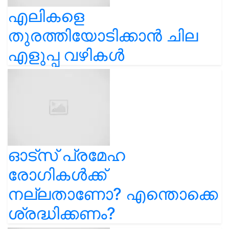
എലികളെ
തുരത്തിയോടിക്കാൻ ചില
എളുപ്പ വഴികൾ
ഓട്സ് പ്രമേഹ
രോഗികൾക്ക്
നല്ലതാണോ? എന്തൊക്കെ
ശ്രദ്ധിക്കണം?