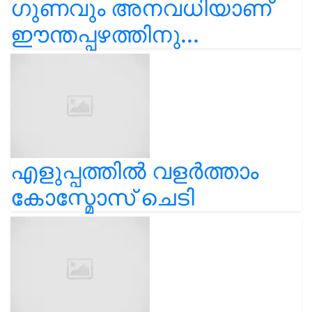
ഗുണവും അനവധിയാണ്
ഈന്തപ്പഴത്തിനു...
എളുപ്പത്തിൽ വളർത്താം
കോസ്മോസ് ചെടി