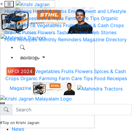
<
Home
News
Health & Herbs
Environment and Lifestyle
Features
Livestock & Aqua
Farm Care Tips
Organic
Farming
#FTB
Vegetables
Fruits
Spices & Cash Crops
Grain & Pulses
Flowers
Taste & Travel
Web Stories
Food Receipes
Monthly Reminders
Magazine
Directory
മലയാളം
MFOI 2024
Vegetables
Fruits
Flowers
Spices & Cash
Crops
Organic Farming
Farm Care Tips
Food Receipes
Magazine
#Top on Krishi Jagran
News