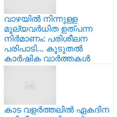
വാഴയിൽ നിന്നുള്ള
മൂല്യവർധിത ഉത്പന്ന
നിർമാണം: പരിശീലന
പരിപാടി... കൂടുതൽ
കാർഷിക വാർത്തകൾ
കാട വളര്‍ത്തലിൽ ഏകദിന