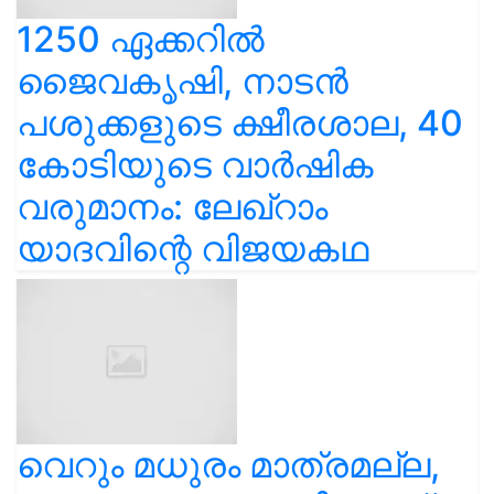
1250 ഏക്കറിൽ
ജൈവകൃഷി, നാടൻ
പശുക്കളുടെ ക്ഷീരശാല, 40
കോടിയുടെ വാർഷിക
വരുമാനം: ലേഖ്‌റാം
യാദവിന്റെ വിജയകഥ
വെറും മധുരം മാത്രമല്ല,