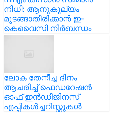
നിധി: ആനുകൂല്യം
മുടങ്ങാതിരിക്കാൻ ഇ-
കെവൈസി നിർബന്ധം
ലോക തേനീച്ച ദിനം
ആചരിച്ച് ഫെഡറേഷൻ
ഓഫ് ഇൻഡിജിനസ്
എപ്പികൾച്ചറിസ്റ്റുകൾ