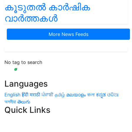
കൂടുതൽ കാർഷിക
വാർത്തകൾ
More News Feeds
No tag to search
Languages
English
हिंदी
मराठी
ਪੰਜਾਬੀ
தமிழ்
മലയാളം
বাংলা
ಕನ್ನಡ
ଓଡିଆ
অসমীয়া
తెలుగు
Quick Links
Home
News
Health & Herbs
Environment and Lifestyle
Features
Livestock & Aqua
Farm Care Tips
Organic