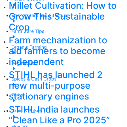
Millet Cultivation: How to
Grow This Sustainable
Environment and Lifestyle
Crop
Farm Care Tips
Farm mechanization to
Organic Farming
aid farmers to become
independent
Vegetables
STIHL has launched 2
Spices & Cash Crops
new multi-purpose
stationary engines
Fruits
STIHL India launches
Grain & Pulses
“Clean Like a Pro 2025”
Flowers