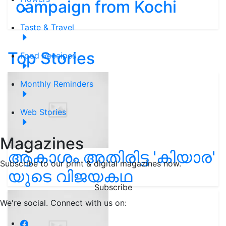
campaign from Kochi
Taste & Travel
Top Stories
Food Receipes
Monthly Reminders
Web Stories
Magazines
ആകാശം അതിരിട്ട 'കിയാര'
Subscribe to our print & digital magazines now.
യുടെ വിജയകഥ
Subscribe
We're social. Connect with us on: