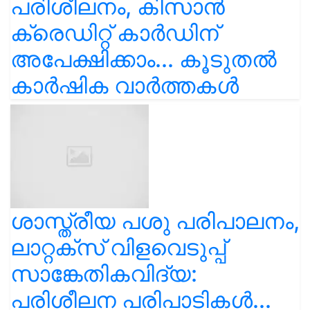
പരിശീലനം, കിസാൻ
ക്രെഡിറ്റ് കാർഡിന്
അപേക്ഷിക്കാം... കൂടുതൽ
കാർഷിക വാർത്തകൾ
ശാസ്ത്രീയ പശു പരിപാലനം,
ലാറ്റക്സ് വിളവെടുപ്പ്
സാങ്കേതികവിദ്യ:
പരിശീലന പരിപാടികൾ...