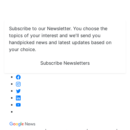
Farming
#FTB
Vegetables
Fruits
Spices & Cash Crops
Grain & Pulses
Flowers
Taste & Travel
Food Receipes
Monthly Reminders
Subscribe to our Newsletter. You choose the
topics of your interest and we'll send you
handpicked news and latest updates based on
your choice.
Subscribe Newsletters