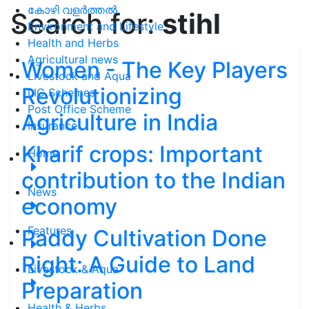
കോഴി വളർത്തൽ
Search for:
stihl
Environment and Lifestyle
Health and Herbs
Agricultural news
Women - The Key Players
Livestock and Aqua
Revolutionizing
LIC Schemes
Post Office Scheme
Agriculture in India
Insurance
Kharif crops: Important
Home
contribution to the Indian
News
economy
Features
Paddy Cultivation Done
Right: A Guide to Land
Livestock & Aqua
Preparation
Health & Herbs