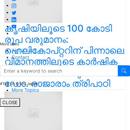
കൃഷിയിലൂടെ 100 കോടി
രൂപ വരുമാനം:
More Links
ഹെലികോപ്റ്ററിന് പിന്നാലെ
About Us
Contact
വിമാനത്തിലൂടെ കാർഷിക
വിപ്ലവം കൊണ്ടുവരാൻ
ഡോ. രാജാരാം ത്രിപാഠി
#Top on Krishi Jagran
More Topics
CLOSE