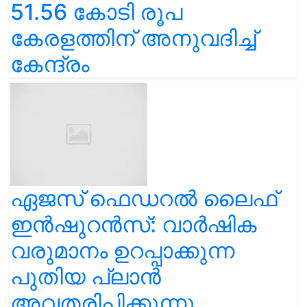
51.56 കോടി രൂപ
കേരളത്തിന് അനുവദിച്ച്
കേന്ദ്രം
ഏജസ് ഫെഡറൽ ലൈഫ്
ഇൻഷുറൻസ്: വാർഷിക
വരുമാനം ഉറപ്പാക്കുന്ന
പുതിയ പ്ലാൻ
അവതരിപ്പിക്കുന്നു