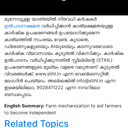
മുന്നോട്ടുള്ള യാത്രയിൽ നിരവധി കർഷകർ
ഉൽപാദനക്ഷമത
വർധിപ്പിക്കാൻ കാര്യക്ഷമതയുള്ള
കാർഷിക ഉപകരണങ്ങൾ ഉപയോഗിക്കുമെന്ന
കാര്യത്തിൽ സംശയം വേണ്ട. കൂടാതെ,
ഡ്രോണുകളുടെയും AIയുടെയും കടന്നുവരവോടെ
കാർഷിക വ്യവസായം കൂടുതൽ വികസിക്കും. കാർഷിക
ഉൽപാദനം വർധിപ്പിക്കുന്നതിൽ സ്റ്റില്ലിന്റെ (STIHL)
ഉപകരണങ്ങളുടെ മൂല്യം വളരെ വലുതാണ്. കൂടുതൽ
വിവരങ്ങൾക്ക്, www.stihl.in എന്ന വെബ്സൈറ്റിൽ
ലോഗിൻ ചെയ്യാം. അല്ലെങ്കിൽ
info@stihl.in
എന്ന
ഇമെയിലിലോ, 9028411222 എന്ന നമ്പറിലോ
ബന്ധപ്പെടാം.
English Summary:
Farm mechanization to aid farmers
to become independent
Related Topics