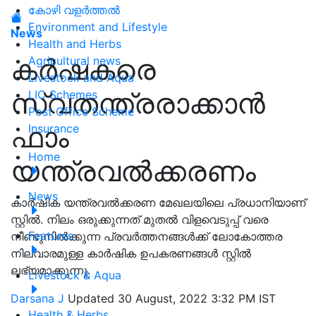
കോഴി വളർത്തൽ
Environment and Lifestyle
News
Health and Herbs
കർഷകരെ
Agricultural news
Livestock and Aqua
സ്വതന്ത്രരാക്കാൻ
LIC Schemes
Post Office Scheme
ഫാം
Insurance
Home
യന്ത്രവൽക്കരണം
News
കാർഷിക യന്ത്രവൽക്കരണ മേഖലയിലെ പ്രധാനിയാണ്
സ്റ്റിൽ. നിലം ഒരുക്കുന്നത് മുതൽ വിളവെടുപ്പ് വരെ
Features
നീണ്ടുനിൽക്കുന്ന പ്രവർത്തനങ്ങൾക്ക് ലോകോത്തര
നിലവാരമുള്ള കാർഷിക ഉപകരണങ്ങൾ സ്റ്റിൽ
ലഭ്യമാക്കുന്നു.
Livestock & Aqua
Darsana J
Updated 30 August, 2022 3:32 PM IST
Health & Herbs