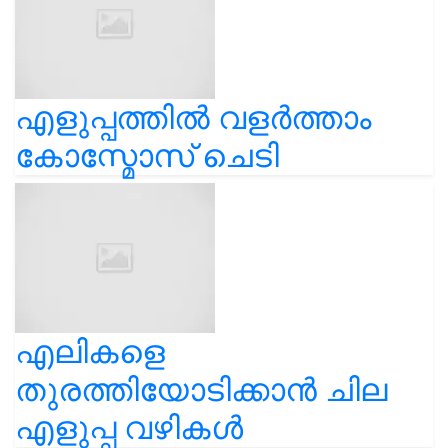
എളുപ്പത്തിൽ വളർത്താം
കോസ്മോസ് ചെടി
എലികളെ
തുരത്തിയോടിക്കാൻ ചില
എളുപ്പ വഴികൾ