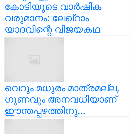
കോടിയുടെ വാർഷിക
വരുമാനം: ലേഖ്‌റാം
യാദവിന്റെ വിജയകഥ
വെറും മധുരം മാത്രമല്ല,
ഗുണവും അനവധിയാണ്
ഈന്തപ്പഴത്തിനു...