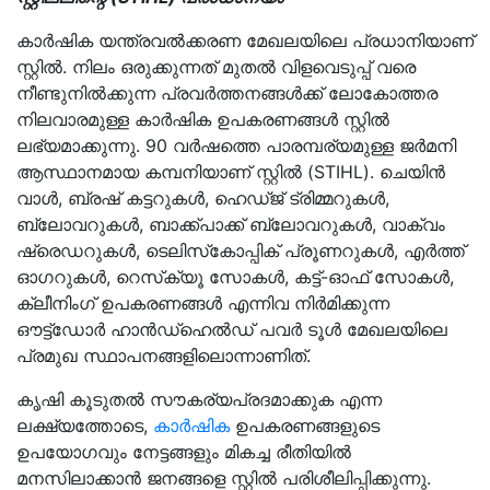
കാർഷിക യന്ത്രവൽക്കരണ മേഖലയിലെ പ്രധാനിയാണ്
സ്റ്റിൽ. നിലം ഒരുക്കുന്നത് മുതൽ വിളവെടുപ്പ് വരെ
നീണ്ടുനിൽക്കുന്ന പ്രവർത്തനങ്ങൾക്ക് ലോകോത്തര
നിലവാരമുള്ള കാർഷിക ഉപകരണങ്ങൾ സ്റ്റിൽ
ലഭ്യമാക്കുന്നു. 90 വർഷത്തെ പാരമ്പര്യമുള്ള ജർമനി
ആസ്ഥാനമായ കമ്പനിയാണ് സ്റ്റിൽ (STIHL). ചെയിൻ
വാൾ, ബ്രഷ് കട്ടറുകൾ, ഹെഡ്ജ് ട്രിമ്മറുകൾ,
ബ്ലോവറുകൾ, ബാക്ക്‌പാക്ക് ബ്ലോവറുകൾ, വാക്വം
ഷ്രെഡറുകൾ, ടെലിസ്‌കോപ്പിക് പ്രൂണറുകൾ, എർത്ത്
ഓഗറുകൾ, റെസ്‌ക്യൂ സോകൾ, കട്ട്-ഓഫ് സോകൾ,
ക്ലീനിംഗ് ഉപകരണങ്ങൾ എന്നിവ നിർമിക്കുന്ന
ഔട്ട്‌ഡോർ ഹാൻഡ്‌ഹെൽഡ് പവർ ടൂൾ മേഖലയിലെ
പ്രമുഖ സ്ഥാപനങ്ങളിലൊന്നാണിത്.
കൃഷി കൂടുതൽ സൗകര്യപ്രദമാക്കുക എന്ന
ലക്ഷ്യത്തോടെ,
കാർഷിക
ഉപകരണങ്ങളുടെ
ഉപയോഗവും നേട്ടങ്ങളും മികച്ച രീതിയിൽ
മനസിലാക്കാൻ ജനങ്ങളെ സ്റ്റിൽ പരിശീലിപ്പിക്കുന്നു.