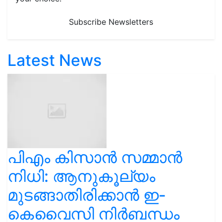
Subscribe Newsletters
Latest News
പിഎം കിസാൻ സമ്മാൻ
നിധി: ആനുകൂല്യം
മുടങ്ങാതിരിക്കാൻ ഇ-
കെവൈസി നിർബന്ധം