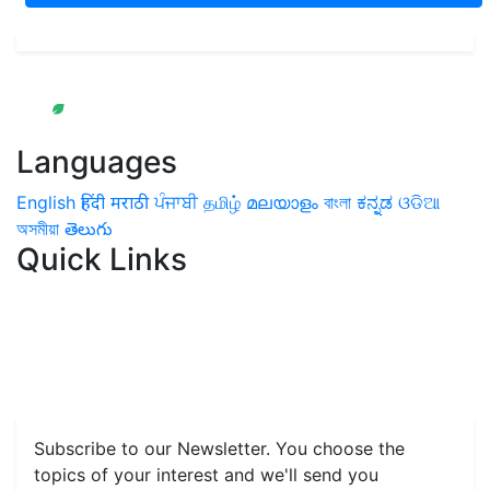
Languages
English
हिंदी
मराठी
ਪੰਜਾਬੀ
தமிழ்
മലയാളം
বাংলা
ಕನ್ನಡ
ଓଡିଆ
অসমীয়া
తెలుగు
Quick Links
Home
News
Health & Herbs
Environment and Lifestyle
Features
Livestock & Aqua
Farm Care Tips
Organic
Farming
#FTB
Vegetables
Fruits
Spices & Cash Crops
Grain & Pulses
Flowers
Taste & Travel
Food Receipes
Monthly Reminders
Subscribe to our Newsletter. You choose the
topics of your interest and we'll send you