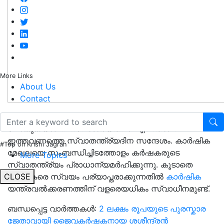
More Links
About Us
Contact
ഈ വർഷം 75-ാംമത് സ്വാതന്ത്രദിനം ആചരിക്കാൻ
പോകുകയാണ്. 'സ്വാശ്രയത്വം' എന്നതാണ്
ഇത്തവണത്തെ സ്വാതന്ത്ര്യദിന സന്ദേശം. കാർഷിക
#Top on Krishi Jagran
മേഖലയെ സംബന്ധിച്ചിടത്തോളം കർഷകരുടെ
More Topics
സ്വാതന്ത്ര്യം പ്രാധാന്യമർഹിക്കുന്നു. കൂടാതെ
കർഷകരെ സ്വയം പര്യാപ്തരാക്കുന്നതിൽ
കാർഷിക
CLOSE
യന്ത്രവൽക്കരണത്തിന് വളരെയധികം സ്വാധീനമുണ്ട്.
ബന്ധപ്പെട്ട വാർത്തകൾ:
2 ലക്ഷം രൂപയുടെ പുരസ്കാര
ജേതാവായി ജൈവകർഷകനായ ശശീന്ദ്രൻ