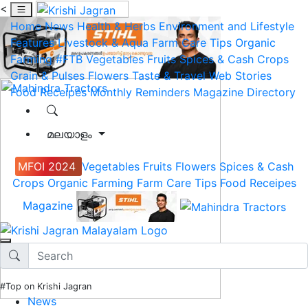
<
Home
News
Health & Herbs
Environment and Lifestyle
Features
Livestock & Aqua
Farm Care Tips
Organic
Farming
#FTB
Vegetables
Fruits
Spices & Cash Crops
Grain & Pulses
Flowers
Taste & Travel
Web Stories
Food Receipes
Monthly Reminders
Magazine
Directory
മലയാളം
MFOI 2024
Vegetables
Fruits
Flowers
Spices & Cash
Crops
Organic Farming
Farm Care Tips
Food Receipes
Magazine
#Top on Krishi Jagran
News