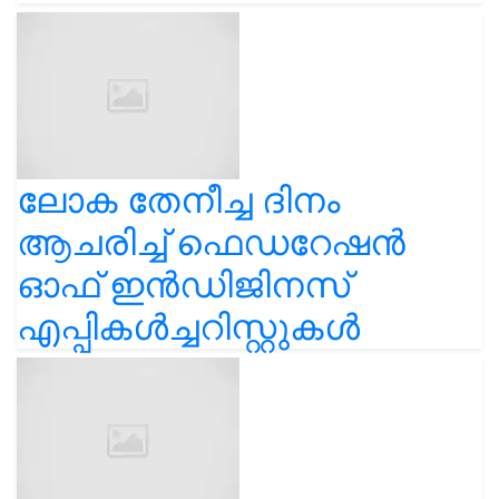
ലോക തേനീച്ച ദിനം
ആചരിച്ച് ഫെഡറേഷൻ
ഓഫ് ഇൻഡിജിനസ്
എപ്പികൾച്ചറിസ്റ്റുകൾ