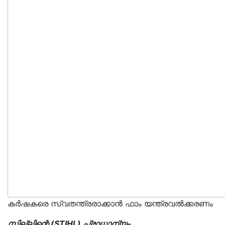
കർഷകരെ സ്വതന്ത്രരാക്കാൻ ഫാം യന്ത്രവൽക്കരണം
സ്റ്റില്ലിന്റെ (STIHL) പ്രാധാന്യം