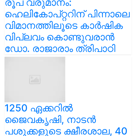
രൂപ വരുമാനം:
ഹെലികോപ്റ്ററിന് പിന്നാലെ
വിമാനത്തിലൂടെ കാർഷിക
വിപ്ലവം കൊണ്ടുവരാൻ
ഡോ. രാജാരാം ത്രിപാഠി
1250 ഏക്കറിൽ
ജൈവകൃഷി, നാടൻ
പശുക്കളുടെ ക്ഷീരശാല, 40