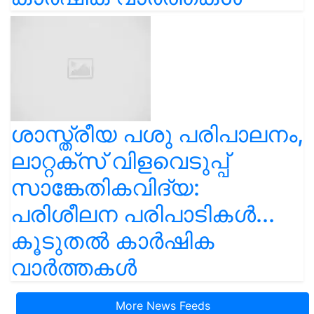
ശാസ്ത്രീയ പശു പരിപാലനം,
ലാറ്റക്സ് വിളവെടുപ്പ്
സാങ്കേതികവിദ്യ:
പരിശീലന പരിപാടികൾ...
കൂടുതൽ കാർഷിക
വാർത്തകൾ
More News Feeds