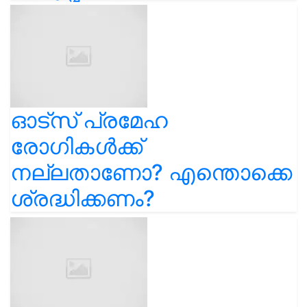
ഓട്സ് പ്രമേഹ
രോഗികൾക്ക്
നല്ലതാണോ? എന്തൊക്കെ
ശ്രദ്ധിക്കണം?