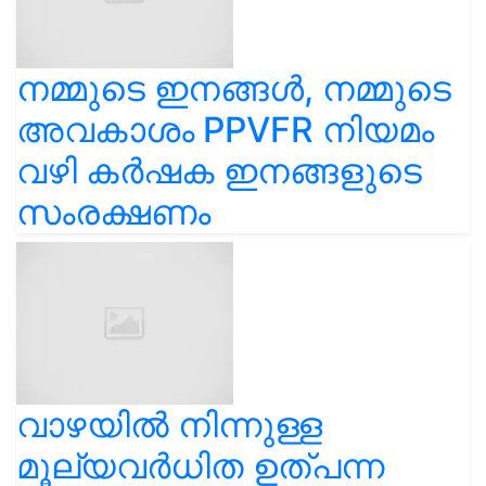
നമ്മുടെ ഇനങ്ങൾ, നമ്മുടെ
അവകാശം PPVFR നിയമം
വഴി കർഷക ഇനങ്ങളുടെ
സംരക്ഷണം
വാഴയിൽ നിന്നുള്ള
മൂല്യവർധിത ഉത്പന്ന