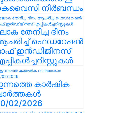
കെവൈസി നിർബന്ധം
ോക തേനീച്ച ദിനം
ആചരിച്ച് ഫെഡറേഷൻ
ഓഫ് ഇൻഡിജിനസ്
പ്പികൾച്ചറിസ്റ്റുകൾ
ഇന്നത്തെ കാർഷിക
വാർത്തകൾ
0/02/2026