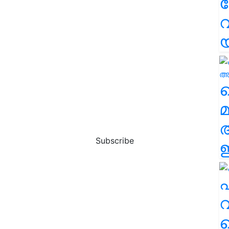
വ
വ
മ
Subscribe
ഈ
എ
വ