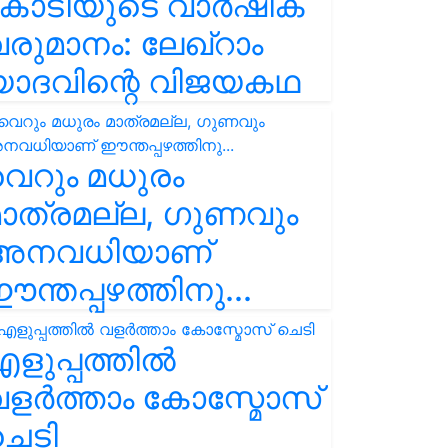
കോടിയുടെ വാർഷിക
രുമാനം: ലേഖ്‌റാം
യാദവിന്റെ വിജയകഥ
െറും മധുരം
ാത്രമല്ല, ഗുണവും
അനവധിയാണ്
ന്തപ്പഴത്തിനു...
ളുപ്പത്തിൽ
ളർത്താം കോസ്മോസ്
ചെടി