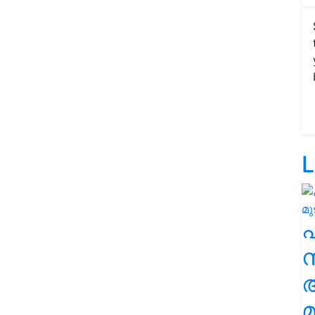
L
സ
മ