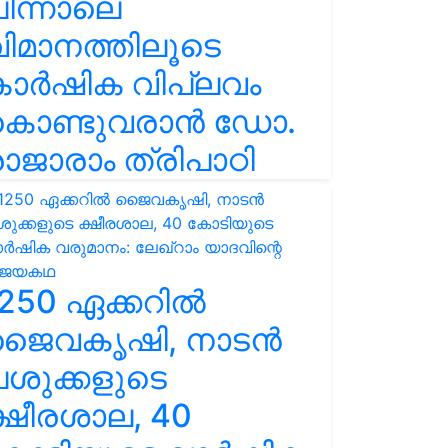
ിന്നാലെ
ിമാനത്തിലൂടെ
കാർഷിക വിപ്ലവം
കൊണ്ടുവരാൻ ഡോ.
ാജാരാം ത്രിപാഠി
250 ഏക്കറിൽ
ജൈവകൃഷി, നാടൻ
ശുക്കളുടെ
്ഷീരശാല, 40