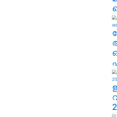
ല
എ
2