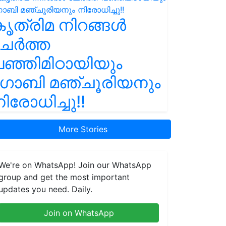
ൃത്രിമ നിറങ്ങൾ
ചേർത്ത
ഞ്ഞിമിഠായിയും
ഗോബി മഞ്ചൂരിയനും
ിരോധിച്ചു!!
More Stories
We're on WhatsApp! Join our WhatsApp
group and get the most important
updates you need. Daily.
Join on WhatsApp