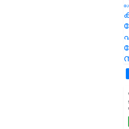
ക
പ
ന