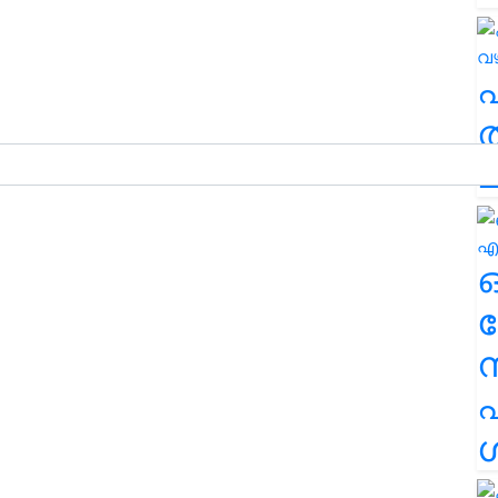
ത
ച
ര
എ
ശ