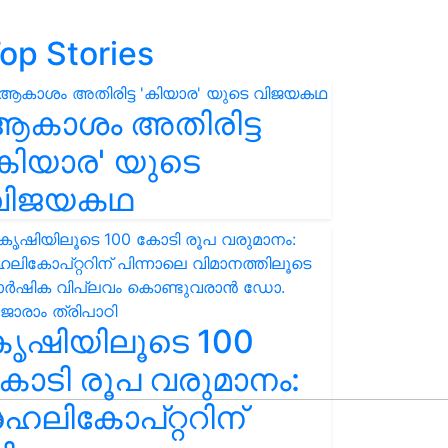
op Stories
ആകാശം അതിരിട്ട
കിയാര' യുടെ
വിജയകഥ
കൃഷിയിലൂടെ 100
ോടി രൂപ വരുമാനം:
െലികോപ്റ്ററിന്