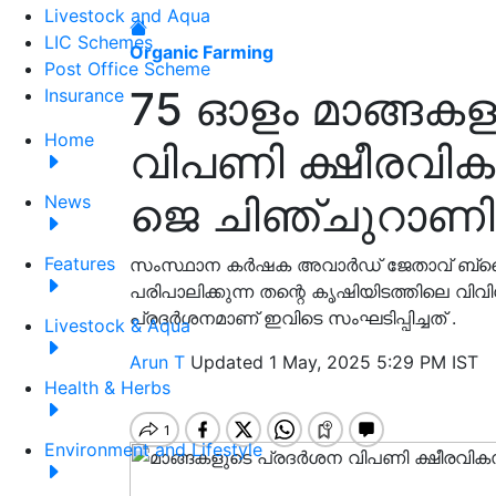
Livestock and Aqua
LIC Schemes
Organic Farming
Post Office Scheme
75 ഓളം മാങ്ങക
Insurance
Home
വിപണി ക്ഷീരവികസ
ജെ ചിഞ്ചുറാണി
News
Features
സംസ്ഥാന കർഷക അവാർഡ് ജേതാവ് ബ്ലൈ
പരിപാലിക്കുന്ന തന്റെ കൃഷിയിടത്തിലെ വി
പ്രദർശനമാണ് ഇവിടെ സംഘടിപ്പിച്ചത് .
Livestock & Aqua
Arun T
Updated 1 May, 2025 5:29 PM IST
Health & Herbs
Environment and Lifestyle