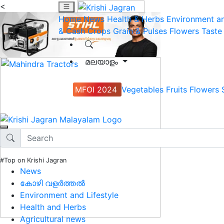
<
Home
News
Health & Herbs
Environment an
& Cash Crops
Grain & Pulses
Flowers
Taste
മലയാളം
MFOI 2024
Vegetables
Fruits
Flowers
#Top on Krishi Jagran
News
കോഴി വളർത്തൽ
Environment and Lifestyle
Health and Herbs
Agricultural news