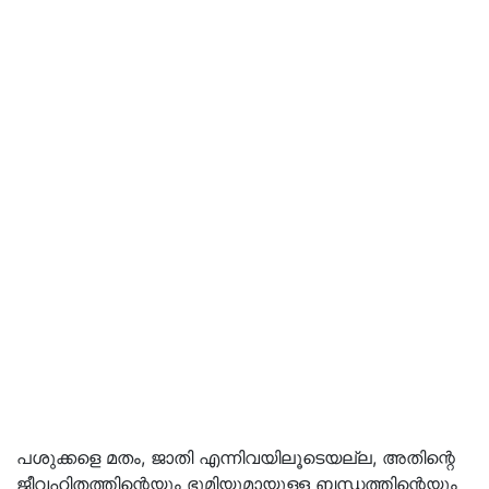
പശുക്കളെ മതം, ജാതി എന്നിവയിലൂടെയല്ല, അതിന്റെ
ജീവഹിതത്തിന്റെയും ഭൂമിയുമായുള്ള ബന്ധത്തിന്റെയും