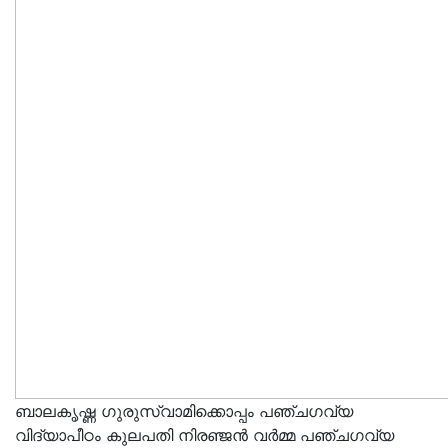
ബാലകൃഷ്ണ ഗുരുസ്വാമിക്കൊപ്പം പഞ്ചഗവ്യ
വിദ്യാപീഠം കുലപതി നിരഞ്ജൻ വർമ്മ പഞ്ചഗവ്യ