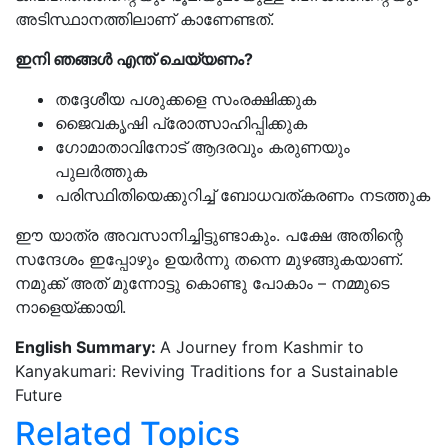
അടിസ്ഥാനത്തിലാണ് കാണേണ്ടത്.
ഇനി ഞങ്ങൾ എന്ത് ചെയ്യണം?
തദ്ദേശീയ പശുക്കളെ സംരക്ഷിക്കുക
ജൈവകൃഷി പ്രോത്സാഹിപ്പിക്കുക
ഗോമാതാവിനോട് ആദരവും കരുണയും
പുലർത്തുക
പരിസ്ഥിതിയെക്കുറിച്ച് ബോധവത്കരണം നടത്തുക
ഈ യാത്ര അവസാനിച്ചിട്ടുണ്ടാകും. പക്ഷേ അതിന്റെ
സന്ദേശം ഇപ്പോഴും ഉയർന്നു തന്നെ മുഴങ്ങുകയാണ്.
നമുക്ക് അത് മുന്നോട്ടു കൊണ്ടു പോകാം – നമ്മുടെ
നാളെയ്ക്കായി.
English Summary:
A Journey from Kashmir to
Kanyakumari: Reviving Traditions for a Sustainable
Future
Related Topics