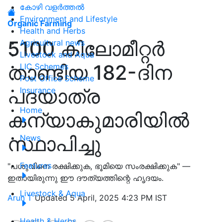
കോഴി വളർത്തൽ
Environment and Lifestyle
Organic Farming
Health and Herbs
5100 കിലോമീറ്റർ
Agricultural news
Livestock and Aqua
താണ്ടിയ 182-ദിന
LIC Schemes
Post Office Scheme
പദയാത്ര
Insurance
Home
കന്യാകുമാരിയിൽ
സ്ഥാപിച്ചു
News
Features
"പശുവിനെ രക്ഷിക്കുക, ഭൂമിയെ സംരക്ഷിക്കുക" —
ഇതായിരുന്നു ഈ ദൗത്യത്തിന്റെ ഹൃദയം.
Livestock & Aqua
Arun T
Updated 5 April, 2025 4:23 PM IST
Health & Herbs