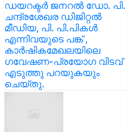
ഡയറക്ടർ ജനറൽ ഡോ. പി.
ചന്ദ്രശേഖര ഡിജിറ്റൽ
മീഡിയ, പി. പി.പികൾ
എന്നിവയുടെ പങ്ക് ,
കാർഷികമേഖലയിലെ
ഗവേഷണ-പ്രയോഗ വിടവ്
എടുത്തു പറയുകയും
ചെയ്തു.