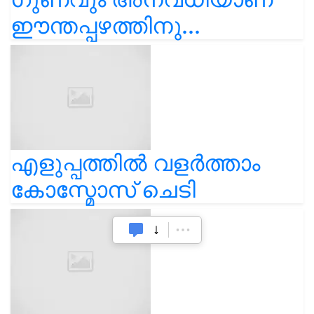
ഈന്തപ്പഴത്തിനു...
എളുപ്പത്തിൽ വളർത്താം
കോസ്മോസ് ചെടി