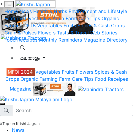
<
Home
News
Health & Herbs
Environment and Lifestyle
Features
Livestock & Aqua
Farm Care Tips
Organic
Farming
#FTB
Vegetables
Fruits
Spices & Cash Crops
Grain & Pulses
Flowers
Taste & Travel
Web Stories
Food Receipes
Monthly Reminders
Magazine
Directory
മലയാളം
MFOI 2024
Vegetables
Fruits
Flowers
Spices & Cash
Crops
Organic Farming
Farm Care Tips
Food Receipes
Magazine
#Top on Krishi Jagran
News