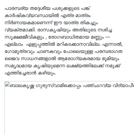
പാരമ്പര്യ തദ്ദേശീയ പശുക്കളുടെ പങ്ക്
കാർഷികവ്യവസ്ഥയിൽ എത്ര മാത്രം
നിർണായകമാണെന്ന് ഈ യാത്ര തികച്ചും
വ്യക്തമാക്കി. രാസകൃഷിയും അതിലൂടെ നശിച്ച
സൂക്ഷമ
ജീവികളും
, രോഗബാധിതമായ മണ്ണും —
എല്ലാം എളുപ്പത്തിൽ മറികടക്കാനാവില്ല. എന്നാൽ,
ഗോമൂത്രവും ചാണകവും പോലെയുള്ള പരമ്പരാഗത
ജൈവ സാധനങ്ങളാൽ
ആരോഗ്യകരമായ ഭൂമിയും
സമൃദ്ധമായ കൃഷിയുമെന്ന ലക്ഷ്യത്തിലേക്ക്
നമുക്ക്
എത്തിച്ചേരാൻ കഴിയും.