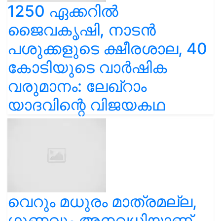
1250 ഏക്കറിൽ
ജൈവകൃഷി, നാടൻ
പശുക്കളുടെ ക്ഷീരശാല, 40
കോടിയുടെ വാർഷിക
വരുമാനം: ലേഖ്‌റാം
യാദവിന്റെ വിജയകഥ
വെറും മധുരം മാത്രമല്ല,
ഗുണവും അനവധിയാണ്