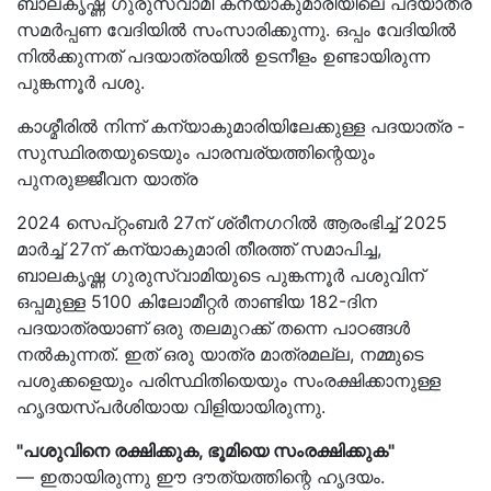
ബാലകൃഷ്ണ ഗുരുസ്വാമി കന്യാകുമാരിയിലെ പദയാത്ര
സമർപ്പണ വേദിയിൽ സംസാരിക്കുന്നു. ഒപ്പം വേദിയിൽ
നിൽക്കുന്നത് പദയാത്രയിൽ ഉടനീളം ഉണ്ടായിരുന്ന
പുങ്കന്നൂർ പശു.
കാശ്മീരിൽ നിന്ന് കന്യാകുമാരിയിലേക്കുള്ള പദയാത്ര -
സുസ്ഥിരതയുടെയും പാരമ്പര്യത്തിന്റെയും
പുനരുജ്ജീവന യാത്ര
2024 സെപ്റ്റംബർ 27ന് ശ്രീനഗറിൽ ആരംഭിച്ച് 2025
മാർച്ച് 27ന് കന്യാകുമാരി തീരത്ത് സമാപിച്ച,
ബാലകൃഷ്ണ ഗുരുസ്വാമിയുടെ
പു
ങ്കന്നൂർ പശു
വിന്
ഒപ്പമുള്ള
5100
കിലോമീറ്റർ താണ്ടിയ
182-ദിന
പദയാത്രയാണ് ഒരു തലമുറക്ക് തന്നെ പാഠങ്ങൾ
നൽകുന്നത്. ഇത് ഒരു യാത്ര മാത്രമല്ല, നമ്മുടെ
പശുക്കളെയും പരിസ്ഥിതിയെയും സംരക്ഷിക്കാനുള്ള
ഹൃദയസ്പർശിയായ വിളിയായിരുന്നു.
"പശുവിനെ രക്ഷിക്കുക, ഭൂമിയെ സംരക്ഷിക്കുക"
— ഇതായിരുന്നു ഈ ദൗത്യത്തിന്റെ ഹൃദയം.