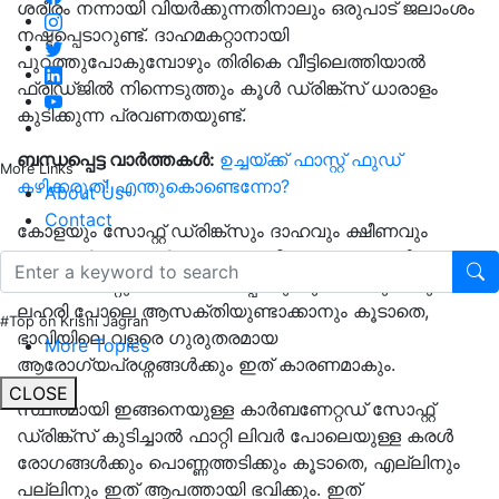
ശരീരം നന്നായി വിയർക്കുന്നതിനാലും ഒരുപാട് ജലാംശം
നഷ്ടപ്പെടാറുണ്ട്. ദാഹമകറ്റാനായി
പുറത്തുപോകുമ്പോഴും തിരികെ വീട്ടിലെത്തിയാൽ
ഫ്രിഡ്ജിൽ നിന്നെടുത്തും കൂൾ ഡ്രിങ്ക്സ് ധാരാളം
കുടിക്കുന്ന പ്രവണതയുണ്ട്.
ബന്ധപ്പെട്ട വാർത്തകൾ:
ഉച്ചയ്ക്ക് ഫാസ്റ്റ് ഫുഡ്
More Links
കഴിക്കരുത്! എന്തുകൊണ്ടെന്നോ?
About Us
Contact
കോളയും സോഫ്റ്റ് ഡ്രിങ്ക്സും ദാഹവും ക്ഷീണവും
അകറ്റാൻ എന്നാൽ ഉത്തമ പാനീയമല്ല. ഇവ നിങ്ങളുടെ
ദാഹം അകറ്റുമെന്ന് തോന്നിപ്പിക്കുന്നുവെങ്കിലും ഒരു
ലഹരി പോലെ ആസക്തിയുണ്ടാക്കാനും കൂടാതെ,
#Top on Krishi Jagran
ഭാവിയിലെ വളരെ ഗുരുതരമായ
More Topics
ആരോഗ്യപ്രശ്നങ്ങൾക്കും ഇത് കാരണമാകും.
CLOSE
സ്ഥിരമായി ഇങ്ങനെയുള്ള കാർബണേറ്റഡ് സോഫ്റ്റ്
ഡ്രിങ്ക്സ് കുടിച്ചാൽ ഫാറ്റി ലിവർ പോലെയുള്ള കരൾ
രോഗങ്ങൾക്കും പൊണ്ണത്തടിക്കും കൂടാതെ, എല്ലിനും
പല്ലിനും ഇത് ആപത്തായി ഭവിക്കും. ഇത്