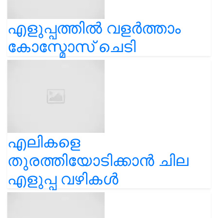
എളുപ്പത്തിൽ വളർത്താം
കോസ്മോസ് ചെടി
എലികളെ
തുരത്തിയോടിക്കാൻ ചില
എളുപ്പ വഴികൾ