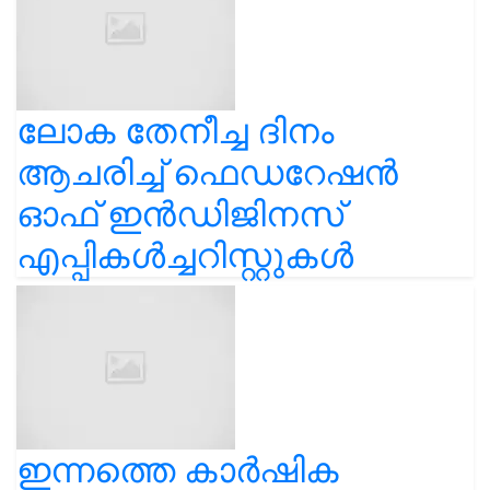
ലോക തേനീച്ച ദിനം
ആചരിച്ച് ഫെഡറേഷൻ
ഓഫ് ഇൻഡിജിനസ്
എപ്പികൾച്ചറിസ്റ്റുകൾ
ഇന്നത്തെ കാർഷിക