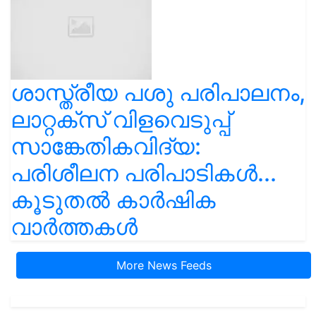
ശാസ്ത്രീയ പശു പരിപാലനം,
ലാറ്റക്സ് വിളവെടുപ്പ്
സാങ്കേതികവിദ്യ:
പരിശീലന പരിപാടികൾ...
കൂടുതൽ കാർഷിക
വാർത്തകൾ
More News Feeds