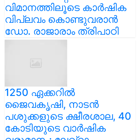
വിമാനത്തിലൂടെ കാർഷിക
വിപ്ലവം കൊണ്ടുവരാൻ
ഡോ. രാജാരാം ത്രിപാഠി
1250 ഏക്കറിൽ
ജൈവകൃഷി, നാടൻ
പശുക്കളുടെ ക്ഷീരശാല, 40
കോടിയുടെ വാർഷിക
വരുമാനം: ലേഖ്‌റാം