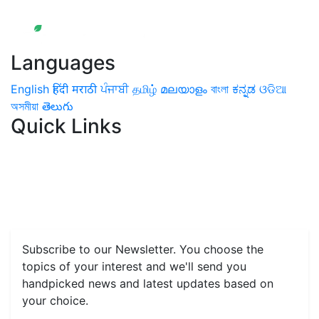
Languages
English
हिंदी
मराठी
ਪੰਜਾਬੀ
தமிழ்
മലയാളം
বাংলা
ಕನ್ನಡ
ଓଡିଆ
অসমীয়া
తెలుగు
Quick Links
Home
News
Health & Herbs
Environment and Lifestyle
Features
Livestock & Aqua
Farm Care Tips
Organic
Farming
#FTB
Vegetables
Fruits
Spices & Cash Crops
Grain & Pulses
Flowers
Taste & Travel
Food Receipes
Monthly Reminders
Subscribe to our Newsletter. You choose the
topics of your interest and we'll send you
handpicked news and latest updates based on
your choice.