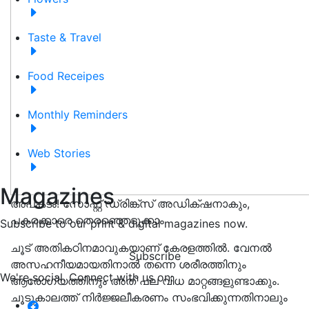
Taste & Travel
Food Receipes
Monthly Reminders
Web Stories
Magazines
അപകടം! സോഫ്റ്റ് ഡ്രിങ്ക്സ് അഡിക്‌ഷനാകും,
പകരക്കാരെ തെരഞ്ഞെടുക്കാം
Subscribe to our print & digital magazines now.
ചൂട് അതികഠിനമാവുകയാണ് കേരളത്തിൽ. വേനൽ
Subscribe
അസഹനീയമായതിനാൽ തന്നെ ശരീരത്തിനും
We're social. Connect with us on:
ആരോഗ്യത്തിനും അത് പല വിധ മാറ്റങ്ങളുണ്ടാക്കും.
ചൂടുകാലത്ത് നിർജ്ജലീകരണം സംഭവിക്കുന്നതിനാലും