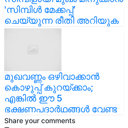
'സിമ്പിൾ മേക്കപ്പ്'
ചെയ്യുന്ന രീതി അറിയുക
മുഖവണ്ണം ഒഴിവാക്കാൻ
കൊഴുപ്പ് കുറയ്ക്കാം;
എങ്കിൽ ഈ 5
ഭക്ഷണപദാർഥങ്ങൾ വേണ്ട
Share your comments