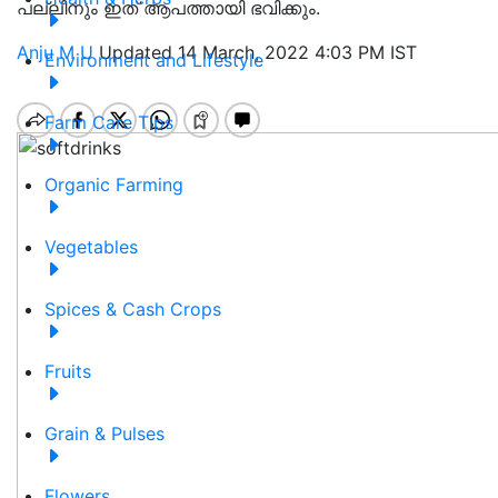
പല്ലിനും ഇത് ആപത്തായി ഭവിക്കും.
Anju M U
Updated 14 March, 2022 4:03 PM IST
Environment and Lifestyle
Farm Care Tips
Organic Farming
Vegetables
Spices & Cash Crops
Fruits
Grain & Pulses
Flowers