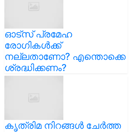
ഓട്സ് പ്രമേഹ
രോഗികൾക്ക്
നല്ലതാണോ? എന്തൊക്കെ
ശ്രദ്ധിക്കണം?
കൃത്രിമ നിറങ്ങൾ ചേർത്ത