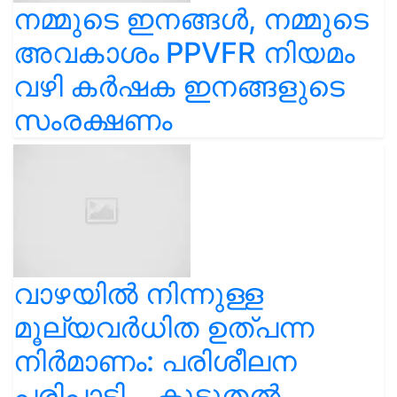
നമ്മുടെ ഇനങ്ങൾ, നമ്മുടെ
അവകാശം PPVFR നിയമം
വഴി കർഷക ഇനങ്ങളുടെ
സംരക്ഷണം
വാഴയിൽ നിന്നുള്ള
മൂല്യവർധിത ഉത്പന്ന
നിർമാണം: പരിശീലന
പരിപാടി... കൂടുതൽ