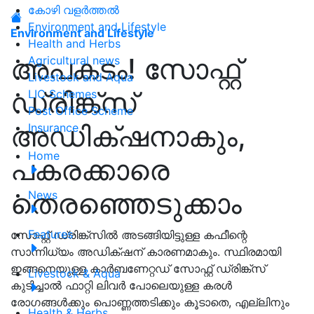
കോഴി വളർത്തൽ
Environment and Lifestyle
Environment and Lifestyle
Health and Herbs
അപകടം! സോഫ്റ്റ്
Agricultural news
Livestock and Aqua
ഡ്രിങ്ക്സ്
LIC Schemes
Post Office Scheme
അഡിക്‌ഷനാകും,
Insurance
Home
പകരക്കാരെ
തെരഞ്ഞെടുക്കാം
News
Features
സോഫ്റ്റ് ഡ്രിങ്ക്സിൽ അടങ്ങിയിട്ടുള്ള കഫീന്റെ
സാന്നിധ്യം അഡിക്‌ഷന് കാരണമാകും. സ്ഥിരമായി
ഇങ്ങനെയുള്ള കാർബണേറ്റഡ് സോഫ്റ്റ് ഡ്രിങ്ക്സ്
Livestock & Aqua
കുടിച്ചാൽ ഫാറ്റി ലിവർ പോലെയുള്ള കരൾ
രോഗങ്ങൾക്കും പൊണ്ണത്തടിക്കും കൂടാതെ, എല്ലിനും
Health & Herbs