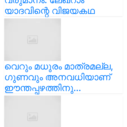
യാദവിന്റെ വിജയകഥ
വെറും മധുരം മാത്രമല്ല,
ഗുണവും അനവധിയാണ്
ഈന്തപ്പഴത്തിനു...