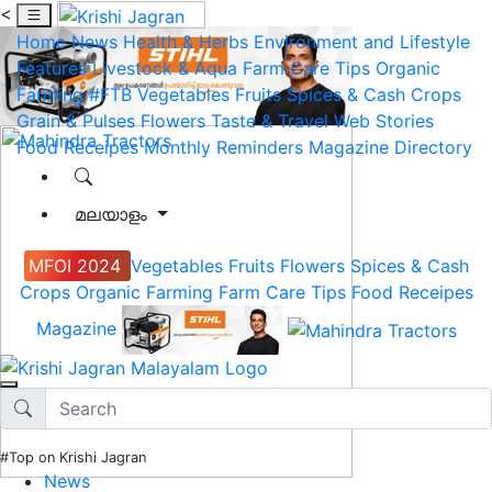
<
Home
News
Health & Herbs
Environment and Lifestyle
Features
Livestock & Aqua
Farm Care Tips
Organic
Farming
#FTB
Vegetables
Fruits
Spices & Cash Crops
Grain & Pulses
Flowers
Taste & Travel
Web Stories
Food Receipes
Monthly Reminders
Magazine
Directory
മലയാളം
MFOI 2024
Vegetables
Fruits
Flowers
Spices & Cash
Crops
Organic Farming
Farm Care Tips
Food Receipes
Magazine
#Top on Krishi Jagran
News