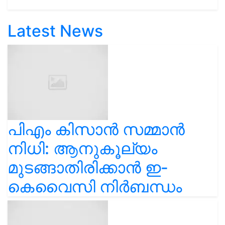
Latest News
പിഎം കിസാൻ സമ്മാൻ
നിധി: ആനുകൂല്യം
മുടങ്ങാതിരിക്കാൻ ഇ-
കെവൈസി നിർബന്ധം