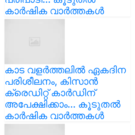
കാർഷിക വാർത്തകൾ
കാട വളര്‍ത്തലിൽ ഏകദിന
പരിശീലനം, കിസാൻ
ക്രെഡിറ്റ് കാർഡിന്
അപേക്ഷിക്കാം... കൂടുതൽ
കാർഷിക വാർത്തകൾ