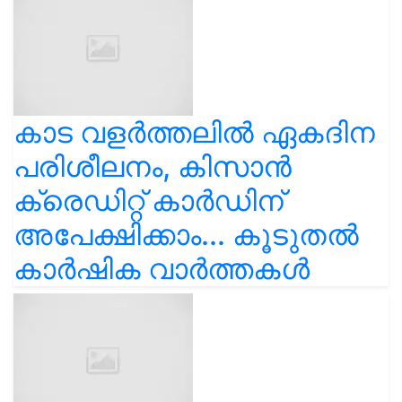
കാട വളര്‍ത്തലിൽ ഏകദിന
പരിശീലനം, കിസാൻ
ക്രെഡിറ്റ് കാർഡിന്
അപേക്ഷിക്കാം... കൂടുതൽ
കാർഷിക വാർത്തകൾ