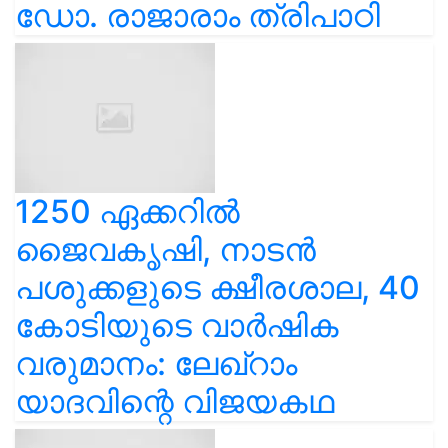
ഡോ. രാജാരാം ത്രിപാഠി
1250 ഏക്കറിൽ
ജൈവകൃഷി, നാടൻ
പശുക്കളുടെ ക്ഷീരശാല, 40
കോടിയുടെ വാർഷിക
വരുമാനം: ലേഖ്‌റാം
യാദവിന്റെ വിജയകഥ