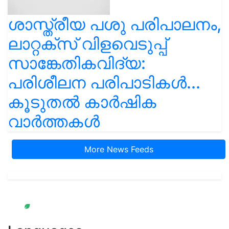
ശാസ്ത്രീയ പശു പരിപാലനം,
ലാറ്റക്സ് വിളവെടുപ്പ്
സാങ്കേതികവിദ്യ:
പരിശീലന പരിപാടികൾ...
കൂടുതൽ കാർഷിക
വാർത്തകൾ
More News Feeds