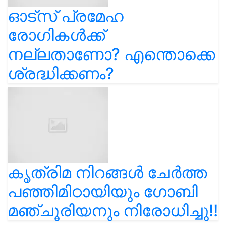
ഓട്സ് പ്രമേഹ
രോഗികൾക്ക്
നല്ലതാണോ? എന്തൊക്കെ
ശ്രദ്ധിക്കണം?
കൃത്രിമ നിറങ്ങൾ ചേർത്ത
പഞ്ഞിമിഠായിയും ഗോബി
മഞ്ചൂരിയനും നിരോധിച്ചു!!