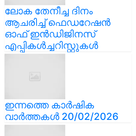
ലോക തേനീച്ച ദിനം
ആചരിച്ച് ഫെഡറേഷൻ
ഓഫ് ഇൻഡിജിനസ്
എപ്പികൾച്ചറിസ്റ്റുകൾ
ഇന്നത്തെ കാർഷിക
വാർത്തകൾ 20/02/2026