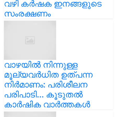
വഴി കർഷക ഇനങ്ങളുടെ
സംരക്ഷണം
വാഴയിൽ നിന്നുള്ള
മൂല്യവർധിത ഉത്പന്ന
നിർമാണം: പരിശീലന
പരിപാടി... കൂടുതൽ
കാർഷിക വാർത്തകൾ