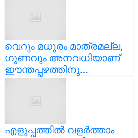
വെറും മധുരം മാത്രമല്ല,
ഗുണവും അനവധിയാണ്
ഈന്തപ്പഴത്തിനു...
എളുപ്പത്തിൽ വളർത്താം