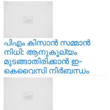
പിഎം കിസാൻ സമ്മാൻ
നിധി: ആനുകൂല്യം
മുടങ്ങാതിരിക്കാൻ ഇ-
കെവൈസി നിർബന്ധം