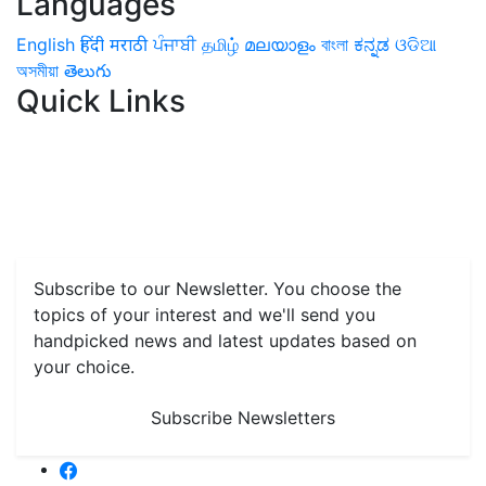
Languages
English
हिंदी
मराठी
ਪੰਜਾਬੀ
தமிழ்
മലയാളം
বাংলা
ಕನ್ನಡ
ଓଡିଆ
অসমীয়া
తెలుగు
Quick Links
Home
News
Health & Herbs
Environment and Lifestyle
Features
Livestock & Aqua
Farm Care Tips
Organic
Farming
#FTB
Vegetables
Fruits
Spices & Cash Crops
Grain & Pulses
Flowers
Taste & Travel
Food Receipes
Monthly Reminders
Subscribe to our Newsletter. You choose the
topics of your interest and we'll send you
handpicked news and latest updates based on
your choice.
Subscribe Newsletters