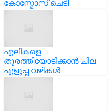
കോസ്മോസ് ചെടി
എലികളെ
തുരത്തിയോടിക്കാൻ ചില
എളുപ്പ വഴികൾ