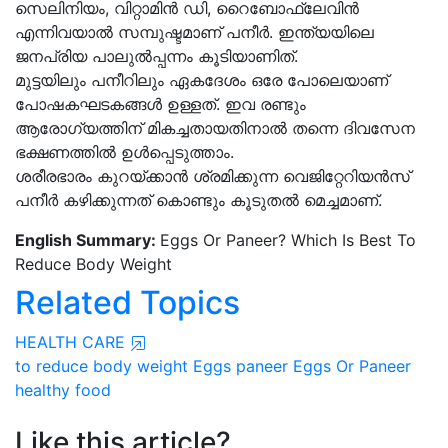
സെലിനിയം, വിറ്റാമിന്‍ ഡി, റൈബോഫ്‌ലേവിന്‍
എന്നിവയാൽ സമ്പുഷ്ടമാണ് പനീർ. ഇന്ത്യയിലെ
ജനപ്രിയ പാലുല്‍പ്പന്നം കൂടിയാണിത്.
മുട്ടയിലും പനീറിലും ഏകദേശം ഒരേ പോലെയാണ്
പോഷകഘടകങ്ങൾ ഉള്ളത്. ഇവ രണ്ടും
ആരോഗ്യത്തിന് മികച്ചതായതിനാൽ തന്നെ ദിവസേന
ഭക്ഷണത്തില്‍ ഉള്‍പ്പെടുത്താം.
ശരീരഭാരം കുറയ്ക്കാന്‍ ശ്രമിക്കുന്ന വെജിറ്റേറിയൻസ്
പനീര്‍ കഴിക്കുന്നത് കൊണ്ടും കൂടുതൽ മെച്ചമാണ്.
English Summary:
Eggs Or Paneer? Which Is Best To
Reduce Body Weight
Related Topics
HEALTH CARE
to reduce body weight
Eggs
paneer
Eggs Or Paneer
healthy food
Like this article?