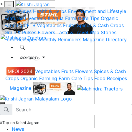
<
Home
News
Health & Herbs
Environment and Lifestyle
Features
Livestock & Aqua
Farm Care Tips
Organic
Farming
#FTB
Vegetables
Fruits
Spices & Cash Crops
Grain & Pulses
Flowers
Taste & Travel
Web Stories
Food Receipes
Monthly Reminders
Magazine
Directory
മലയാളം
MFOI 2024
Vegetables
Fruits
Flowers
Spices & Cash
Crops
Organic Farming
Farm Care Tips
Food Receipes
Magazine
#Top on Krishi Jagran
News