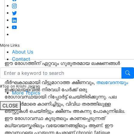
More Links
About Us
Contact
ഈ രോഗത്തിന് ഏറ്റവും ഗുരുതരമായ ലക്ഷണങ്ങൾ
മറവിയും ശ്രദ്ധ കുറവാണ്
ദീർഘകാലമായി വിട്ടുമാറാത്ത ക്ഷീണവും,
തലവേദനയും
#Top on Krishi Jagran
ഇക്കാലയളവിൽ നിരവധി പേർക്ക് ഒരു
More Topics
രോഗാവസ്ഥയായി റിപ്പോർട്ട് ചെയ്തിരിക്കുന്നു. പല
ഡോക്ടർമാരെ കാണിച്ചിട്ടും, വിവിധ തരത്തിലുള്ള
CLOSE
ടെസ്റ്റുകൾ ചെയ്തിട്ടും ക്ഷീണം അകന്നു പോകുന്നില്ല.
ഈ രോഗാവസ്ഥ കൂടുതലും കാണപ്പെടുന്നത്
മധ്യവയസ്കരിലും വയോജനങ്ങളിലും ആണ്. ഈ
അവസ്ഥയെ പറയുന്ന പേരാണ് chronic fatigue