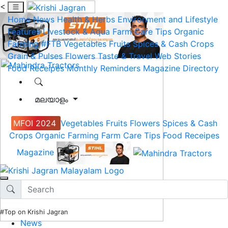
<
Home
News
Health & Herbs
Environment and Lifestyle
Features
Livestock & Aqua
Farm Care Tips
Organic
Farming
#FTB
Vegetables
Fruits
Spices & Cash Crops
Grain & Pulses
Flowers
Taste & Travel
Web Stories
Food Receipes
Monthly Reminders
Magazine
Directory
മലയാളം
MFOI 2024
Vegetables
Fruits
Flowers
Spices & Cash
Crops
Organic Farming
Farm Care Tips
Food Receipes
Magazine
#Top on Krishi Jagran
News