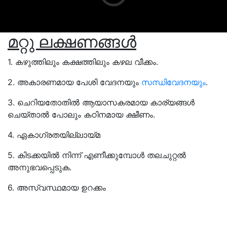
മറ്റു ലക്ഷണങ്ങൾ
1. കഴുത്തിലും കക്ഷത്തിലും കഴല വീക്കം.
2. അകാരണമായ പേശി വേദനയും
സന്ധിവേദനയും
.
3. ചെറിയതോതിൽ ആയാസകരമായ കാര്യങ്ങൾ
ചെയ്താൽ പോലും കഠിനമായ ക്ഷീണം.
4. ഏകാഗ്രതയില്ലായ്മ
5. കിടക്കയിൽ നിന്ന് എണീക്കുമ്പോൾ തലചുറ്റൽ
അനുഭവപ്പെടുക.
6. അസ്വസ്ഥമായ ഉറക്കം