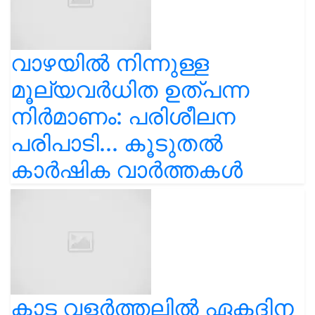
വാഴയിൽ നിന്നുള്ള
മൂല്യവർധിത ഉത്പന്ന
നിർമാണം: പരിശീലന
പരിപാടി... കൂടുതൽ
കാർഷിക വാർത്തകൾ
കാട വളര്‍ത്തലിൽ ഏകദിന