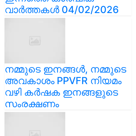
വാർത്തകൾ 04/02/2026
നമ്മുടെ ഇനങ്ങൾ, നമ്മുടെ
അവകാശം PPVFR നിയമം
വഴി കർഷക ഇനങ്ങളുടെ
സംരക്ഷണം