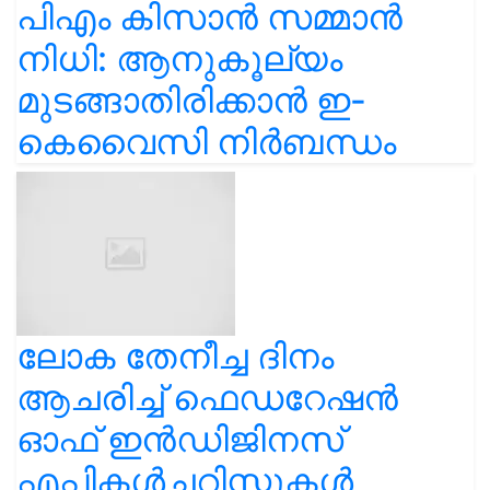
പിഎം കിസാൻ സമ്മാൻ
നിധി: ആനുകൂല്യം
മുടങ്ങാതിരിക്കാൻ ഇ-
കെവൈസി നിർബന്ധം
ലോക തേനീച്ച ദിനം
ആചരിച്ച് ഫെഡറേഷൻ
ഓഫ് ഇൻഡിജിനസ്
എപ്പികൾച്ചറിസ്റ്റുകൾ