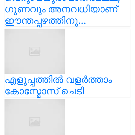
ഗുണവും അനവധിയാണ്
ഈന്തപ്പഴത്തിനു...
എളുപ്പത്തിൽ വളർത്താം
കോസ്മോസ് ചെടി