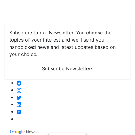
Farming
#FTB
Vegetables
Fruits
Spices & Cash Crops
Grain & Pulses
Flowers
Taste & Travel
Food Receipes
Monthly Reminders
Subscribe to our Newsletter. You choose the
topics of your interest and we'll send you
handpicked news and latest updates based on
your choice.
Subscribe Newsletters