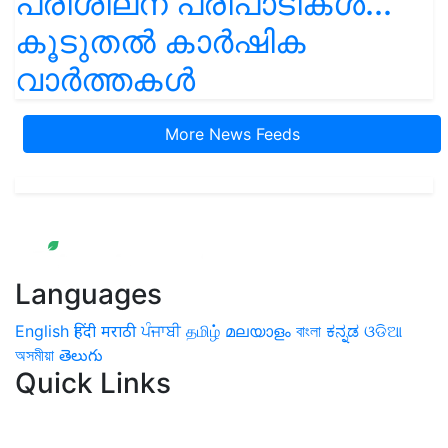
പരിശീലന പരിപാടികൾ...
കൂടുതൽ കാർഷിക
വാർത്തകൾ
More News Feeds
Languages
English
हिंदी
मराठी
ਪੰਜਾਬੀ
தமிழ்
മലയാളം
বাংলা
ಕನ್ನಡ
ଓଡିଆ
অসমীয়া
తెలుగు
Quick Links
Home
News
Health & Herbs
Environment and Lifestyle
Features
Livestock & Aqua
Farm Care Tips
Organic