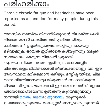
പരിഹരിക്കാം
Chronic chronic fatigue and headaches have been
reported as a condition for many people during this
period.
മാനസിക സമ്മർദ്ദം നിയന്ത്രിക്കുവാൻ റിലാക്സേഷൻ
വ്യായാമങ്ങൾ ചെയ്യുന്നത് എല്ലാവരിലും
നല്ലതാണ്. ഉച്ചയ്ക്കുശേഷം കാപ്പിയും ചായയും
ഒഴിവാക്കുക. ഒറ്റയ്ക്ക് ഇരിക്കാതെ കഴിയുന്നതും നമുക്ക്
സന്തോഷം പകരുന്ന വ്യക്തികളുമായി
ആശയവിനിമയം നടത്തി ഇരിക്കുക. മനശാസ്ത്ര
ചികിത്സകളും ജീവിതശൈലി ക്രമീകരണങ്ങളും വഴി ഈ
അവസ്ഥയെ മറികടക്കാൻ കഴിയും. മസ്തിഷ്കത്തിലെ ചില
രാസ വ്യതിയാനങ്ങളെ തിരുത്താൻ സഹായിക്കുന്ന
വിഷാദ വിരുദ്ധ ഔഷധങ്ങൾ ഈ അവസ്ഥയ്ക്ക് വളരെ
പ്രയോജനപ്രദമാണ്. ഉൽക്കണ്ഠ കുറയ്ക്കുവാനും
നന്നായി
ഉറക്കം ലഭ്യമാക്കുവാനും
മരുന്നുകൾ
ഉപയോഗപ്പെടുത്താം. തലചുറ്റൽ അനുഭവപ്പെടുന്നവർ