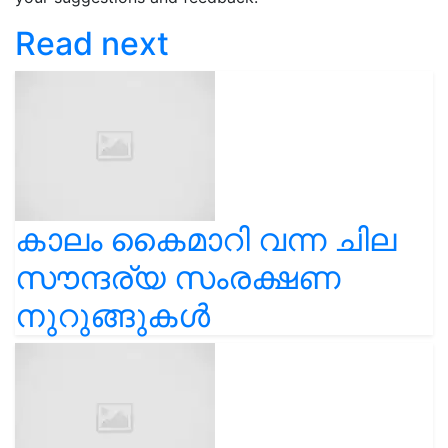
Read next
കാലം കൈമാറി വന്ന ചില
സൗന്ദര്യ സംരക്ഷണ
നുറുങ്ങുകൾ