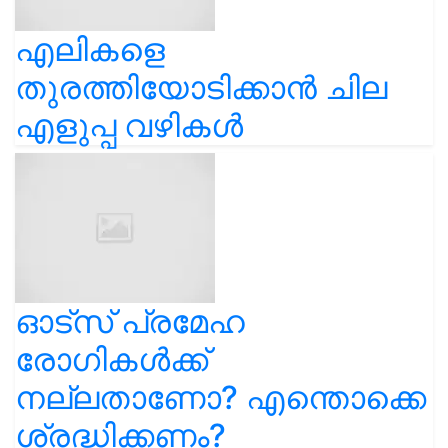
എലികളെ
തുരത്തിയോടിക്കാൻ ചില
എളുപ്പ വഴികൾ
ഓട്സ് പ്രമേഹ
രോഗികൾക്ക്
നല്ലതാണോ? എന്തൊക്കെ
ശ്രദ്ധിക്കണം?