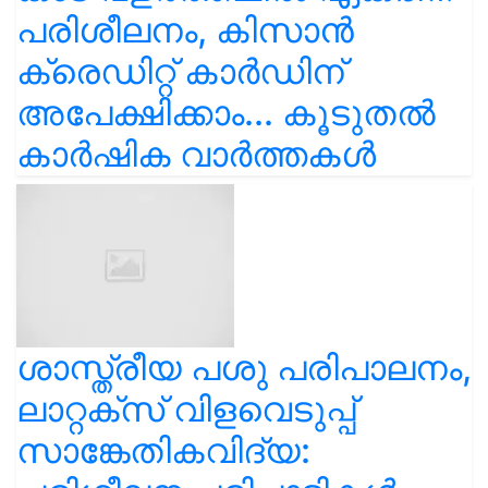
പരിശീലനം, കിസാൻ
ക്രെഡിറ്റ് കാർഡിന്
അപേക്ഷിക്കാം... കൂടുതൽ
കാർഷിക വാർത്തകൾ
ശാസ്ത്രീയ പശു പരിപാലനം,
ലാറ്റക്സ് വിളവെടുപ്പ്
സാങ്കേതികവിദ്യ: