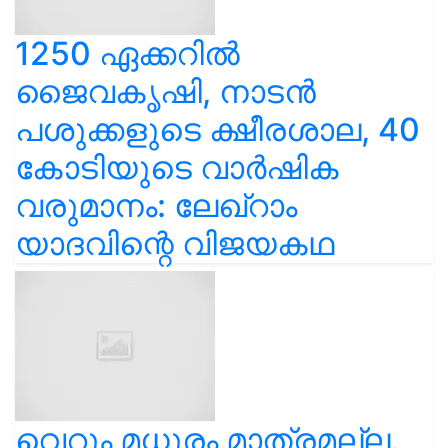
1250 ഏക്കറിൽ
ജൈവകൃഷി, നാടൻ
പശുക്കളുടെ ക്ഷീരശാല, 40
കോടിയുടെ വാർഷിക
വരുമാനം: ലേഖ്‌റാം
യാദവിന്റെ വിജയകഥ
വെറും മധുരം മാത്രമല്ല,