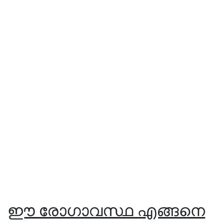
ഈ രോഗാവസ്ഥ എങ്ങനെ