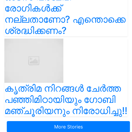
രോഗികൾക്ക്
നല്ലതാണോ? എന്തൊക്കെ
ശ്രദ്ധിക്കണം?
കൃത്രിമ നിറങ്ങൾ ചേർത്ത
പഞ്ഞിമിഠായിയും ഗോബി
മഞ്ചൂരിയനും നിരോധിച്ചു!!
More Stories