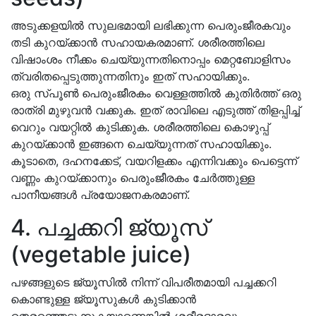
അടുക്കളയിൽ സുലഭമായി ലഭിക്കുന്ന പെരുംജീരകവും
തടി കുറയ്ക്കാൻ സഹായകരമാണ്. ശരീരത്തിലെ
വിഷാംശം നീക്കം ചെയ്യുന്നതിനൊപ്പം മെറ്റബോളിസം
ത്വരിതപ്പെടുത്തുന്നതിനും ഇത് സഹായിക്കും.
ഒരു സ്പൂണ്‍ പെരുംജീരകം വെള്ളത്തില്‍ കുതിര്‍ത്ത് ഒരു
രാത്രി മുഴുവന്‍ വക്കുക. ഇത് രാവിലെ എടുത്ത് തിളപ്പിച്ച്
വെറും വയറ്റില്‍ കുടിക്കുക. ശരീരത്തിലെ കൊഴുപ്പ്
കുറയ്ക്കാൻ ഇങ്ങനെ ചെയ്യുന്നത് സഹായിക്കും.
കൂടാതെ, ദഹനക്കേട്, വയറിളക്കം എന്നിവക്കും പെട്ടെന്ന്
വണ്ണം കുറയ്ക്കാനും പെരുംജീരകം ചേർത്തുള്ള
പാനീയങ്ങൾ പ്രയോജനകരമാണ്.
4. പച്ചക്കറി ജ്യൂസ്
(vegetable juice)
പഴങ്ങളുടെ ജ്യൂസിൽ നിന്ന് വിപരീതമായി പച്ചക്കറി
കൊണ്ടുള്ള ജ്യൂസുകൾ കുടിക്കാൻ