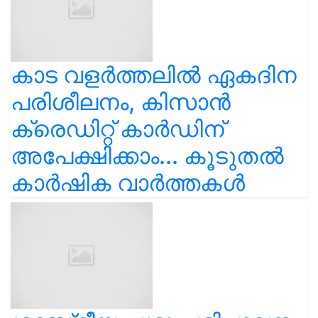
കാട വളര്‍ത്തലിൽ ഏകദിന
പരിശീലനം, കിസാൻ
ക്രെഡിറ്റ് കാർഡിന്
അപേക്ഷിക്കാം... കൂടുതൽ
കാർഷിക വാർത്തകൾ