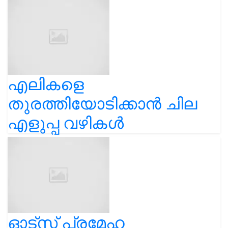
എലികളെ
തുരത്തിയോടിക്കാൻ ചില
എളുപ്പ വഴികൾ
ഓട്സ് പ്രമേഹ