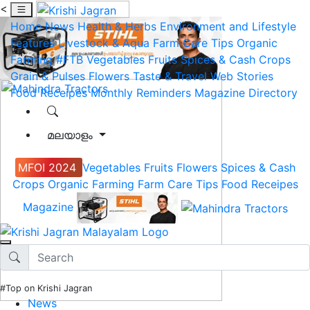
<
Home
News
Health & Herbs
Environment and Lifestyle
Features
Livestock & Aqua
Farm Care Tips
Organic
Farming
#FTB
Vegetables
Fruits
Spices & Cash Crops
Grain & Pulses
Flowers
Taste & Travel
Web Stories
Food Receipes
Monthly Reminders
Magazine
Directory
മലയാളം
MFOI 2024
Vegetables
Fruits
Flowers
Spices & Cash
Crops
Organic Farming
Farm Care Tips
Food Receipes
Magazine
#Top on Krishi Jagran
News