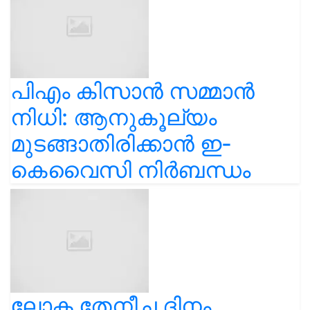
പിഎം കിസാൻ സമ്മാൻ
നിധി: ആനുകൂല്യം
മുടങ്ങാതിരിക്കാൻ ഇ-
കെവൈസി നിർബന്ധം
ലോക തേനീച്ച ദിനം