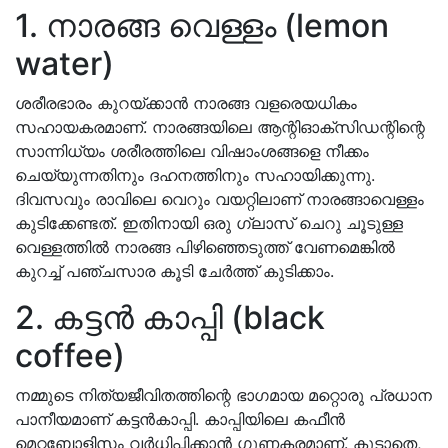
1. നാരങ്ങ വെള്ളം (lemon
water)
ശരീരഭാരം കുറയ്ക്കാൻ നാരങ്ങ വളരെയധികം
സഹായകരമാണ്. നാരങ്ങയിലെ ആന്റിഓക്സിഡന്റിന്റെ
സാന്നിധ്യം ശരീരത്തിലെ വിഷാംശങ്ങളെ നീക്കം
ചെയ്യുന്നതിനും ദഹനത്തിനും സഹായിക്കുന്നു.
ദിവസവും രാവിലെ വെറും വയറ്റിലാണ് നാരങ്ങാവെള്ളം
കുടിക്കേണ്ടത്. ഇതിനായി ഒരു ഗ്ലാസ് ചെറു ചൂടുള്ള
വെള്ളത്തില്‍ നാരങ്ങ പിഴിഞ്ഞെടുത്ത് വേണമെങ്കിൽ
കുറച്ച് പഞ്ചസാര കൂടി ചേർത്ത് കുടിക്കാം.
2. കട്ടന്‍ കാപ്പി (black
coffee)
നമ്മുടെ നിത്യജീവിതത്തിന്റെ ഭാഗമായ മറ്റൊരു പ്രധാന
പാനീയമാണ് കട്ടൻകാപ്പി. കാപ്പിയിലെ കഫീൻ
മെറ്റബോളിസം വർധിപ്പിക്കാൻ ഗുണകരമാണ്. കൂടാതെ,