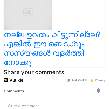
നല്ല ഉറക്കം കിട്ടുന്നില്ലേ?
എങ്കിൽ ഈ ബെഡ്‌റൂം
സസ്യങ്ങൾ വളർത്തി
നോക്കൂ
Share your comments