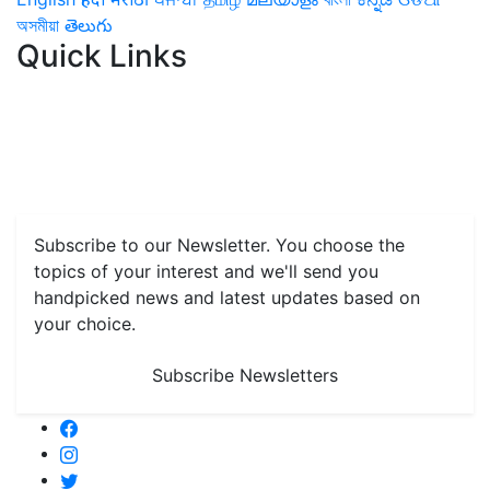
অসমীয়া
తెలుగు
Quick Links
Home
News
Health & Herbs
Environment and Lifestyle
Features
Livestock & Aqua
Farm Care Tips
Organic
Farming
#FTB
Vegetables
Fruits
Spices & Cash Crops
Grain & Pulses
Flowers
Taste & Travel
Food Receipes
Monthly Reminders
Subscribe to our Newsletter. You choose the
topics of your interest and we'll send you
handpicked news and latest updates based on
your choice.
Subscribe Newsletters