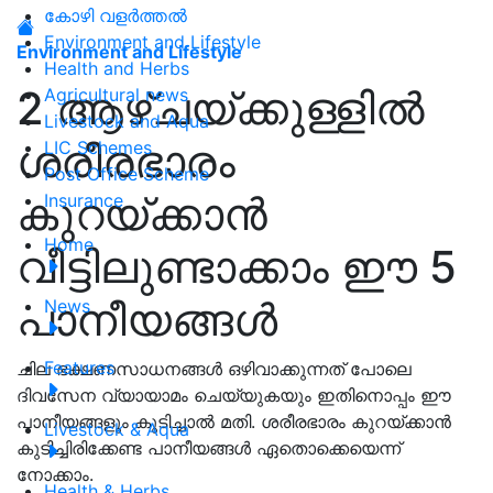
കോഴി വളർത്തൽ
Environment and Lifestyle
Environment and Lifestyle
Health and Herbs
2 ആഴ്ചയ്ക്കുള്ളിൽ
Agricultural news
Livestock and Aqua
ശരീരഭാരം
LIC Schemes
Post Office Scheme
കുറയ്ക്കാൻ
Insurance
Home
വീട്ടിലുണ്ടാക്കാം ഈ 5
പാനീയങ്ങൾ
News
Features
ചില ഭക്ഷണസാധനങ്ങൾ ഒഴിവാക്കുന്നത് പോലെ
ദിവസേന വ്യായാമം ചെയ്യുകയും ഇതിനൊപ്പം ഈ
പാനീയങ്ങളും കുടിച്ചാൽ മതി. ശരീരഭാരം കുറയ്ക്കാൻ
Livestock & Aqua
കുടിച്ചിരിക്കേണ്ട പാനീയങ്ങൾ ഏതൊക്കെയെന്ന്
നോക്കാം.
Health & Herbs