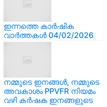
ഇന്നത്തെ കാർഷിക
വാർത്തകൾ 04/02/2026
നമ്മുടെ ഇനങ്ങൾ, നമ്മുടെ
അവകാശം PPVFR നിയമം
വഴി കർഷക ഇനങ്ങളുടെ