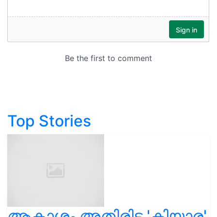
Top Stories
ആകാശം അതിരിട്ട 'കിയാര'