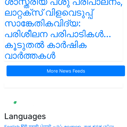
ശാസ്ത്രീയ പശു പരിപാലനം,
ലാറ്റക്സ് വിളവെടുപ്പ്
സാങ്കേതികവിദ്യ:
പരിശീലന പരിപാടികൾ...
കൂടുതൽ കാർഷിക
വാർത്തകൾ
More News Feeds
Languages
English
हिंदी
मराठी
ਪੰਜਾਬੀ
தமிழ்
മലയാളം
বাংলা
ಕನ್ನಡ
ଓଡିଆ