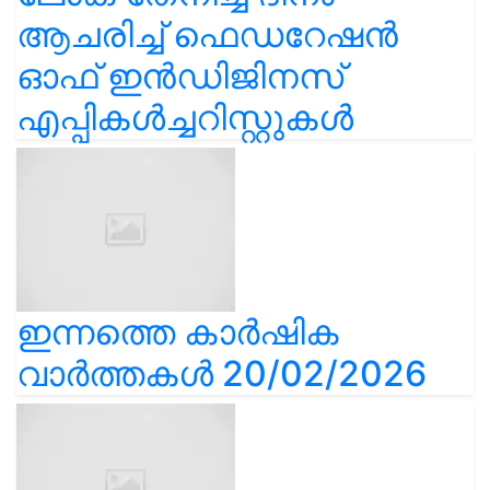
ആചരിച്ച് ഫെഡറേഷൻ
ഓഫ് ഇൻഡിജിനസ്
എപ്പികൾച്ചറിസ്റ്റുകൾ
ഇന്നത്തെ കാർഷിക
വാർത്തകൾ 20/02/2026