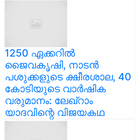
1250 ഏക്കറിൽ
ജൈവകൃഷി, നാടൻ
പശുക്കളുടെ ക്ഷീരശാല, 40
കോടിയുടെ വാർഷിക
വരുമാനം: ലേഖ്‌റാം
യാദവിന്റെ വിജയകഥ