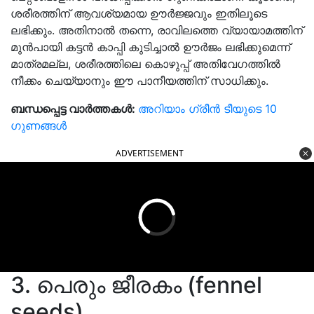
ശരീരത്തിന് ആവശ്യമായ ഊർജ്ജവും ഇതിലൂടെ
ലഭിക്കും. അതിനാൽ തന്നെ, രാവിലത്തെ വ്യായാമത്തിന്
മുൻപായി കട്ടന്‍ കാപ്പി കുടിച്ചാൽ ഊര്‍ജം ലഭിക്കുമെന്ന്
മാത്രമല്ല, ശരീരത്തിലെ കൊഴുപ്പ് അതിവേഗത്തില്‍
നീക്കം ചെയ്യാനും ഈ പാനീയത്തിന് സാധിക്കും.
ബന്ധപ്പെട്ട വാർത്തകൾ:
അറിയാം ഗ്രീൻ ടീയുടെ 10
ഗുണങ്ങൾ
ADVERTISEMENT
3. പെരും ജീരകം (fennel
seeds)