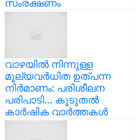
സംരക്ഷണം
വാഴയിൽ നിന്നുള്ള
മൂല്യവർധിത ഉത്പന്ന
നിർമാണം: പരിശീലന
പരിപാടി... കൂടുതൽ
കാർഷിക വാർത്തകൾ