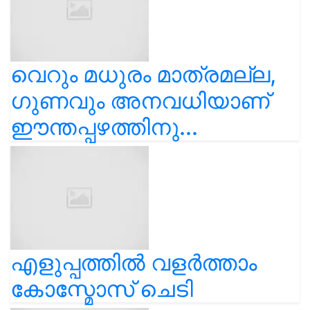
വെറും മധുരം മാത്രമല്ല,
ഗുണവും അനവധിയാണ്
ഈന്തപ്പഴത്തിനു...
എളുപ്പത്തിൽ വളർത്താം
കോസ്മോസ് ചെടി