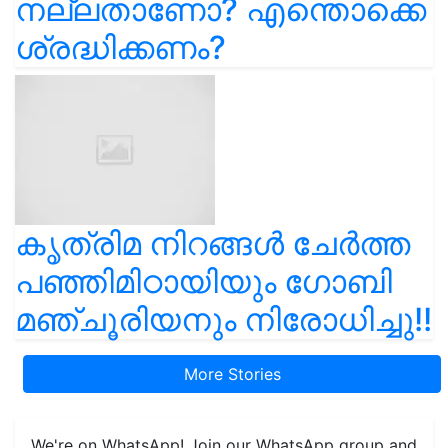
നല്ലതാണോ? എന്തൊക്കെ
ശ്രദ്ധിക്കണം?
കൃത്രിമ നിറങ്ങൾ ചേർത്ത
പഞ്ഞിമിഠായിയും ഗോബി
മഞ്ചൂരിയനും നിരോധിച്ചു!!
More Stories
We're on WhatsApp! Join our WhatsApp group and