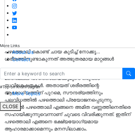
More Links
പഴത്തൊലി കൊണ്ട് ചായ കുടിച്ച് നോക്കൂ…
About Us
ശരീരത്തിനുണ്ടാകുന്നത് അത്ഭുതരമായ മാറ്റങ്ങൾ
Contact
ഏത്തപ്പഴം ശരീരത്തിന് വളരെ ഗുണപ്രദമാണ്. പഴം
മാത്രമല്ല പഴത്തൊലിയ്ക്കുമുണ്ട് ഒരുപാട്
സവിശേഷതകൾ. അതായത് ശരീരത്തിന്റെ
#Top on Krishi Jagran
ആരോഗ്യത്തിന് പുറമെ, സൗന്ദര്യത്തിനും
More Topics
പലവിധത്തിൽ പഴത്തൊലി പ്രയോജനപ്പെടുന്നു.
CLOSE
എന്നാൽ പഴത്തൊലി എങ്ങനെ അമിത വണ്ണത്തിനെതിരെ
സഹായിക്കുന്നുവെന്നാണ് ചുവടെ വിവരിക്കുന്നത്. ഇതിന്
പഴത്തൊലി എങ്ങനെ ഭക്ഷ്യയോഗ്യമായ
ആഹാരമാക്കാമെന്നും മനസിലാക്കാം.