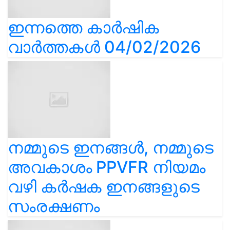
ഇന്നത്തെ കാർഷിക
വാർത്തകൾ 04/02/2026
നമ്മുടെ ഇനങ്ങൾ, നമ്മുടെ
അവകാശം PPVFR നിയമം
വഴി കർഷക ഇനങ്ങളുടെ
സംരക്ഷണം