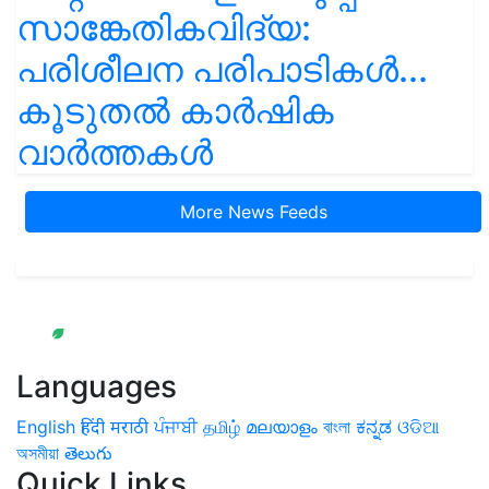
സാങ്കേതികവിദ്യ:
പരിശീലന പരിപാടികൾ...
കൂടുതൽ കാർഷിക
വാർത്തകൾ
More News Feeds
Languages
English
हिंदी
मराठी
ਪੰਜਾਬੀ
தமிழ்
മലയാളം
বাংলা
ಕನ್ನಡ
ଓଡିଆ
অসমীয়া
తెలుగు
Quick Links