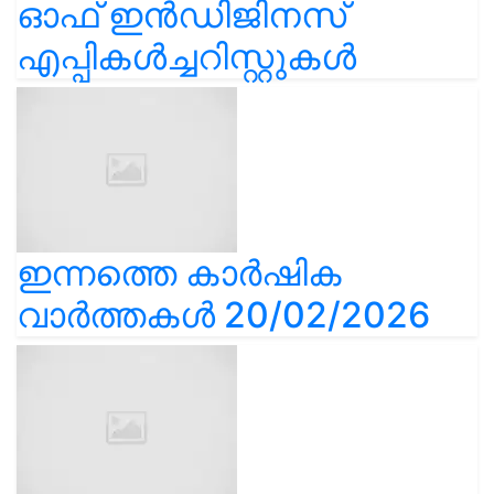
ഓഫ് ഇൻഡിജിനസ്
എപ്പികൾച്ചറിസ്റ്റുകൾ
ഇന്നത്തെ കാർഷിക
വാർത്തകൾ 20/02/2026