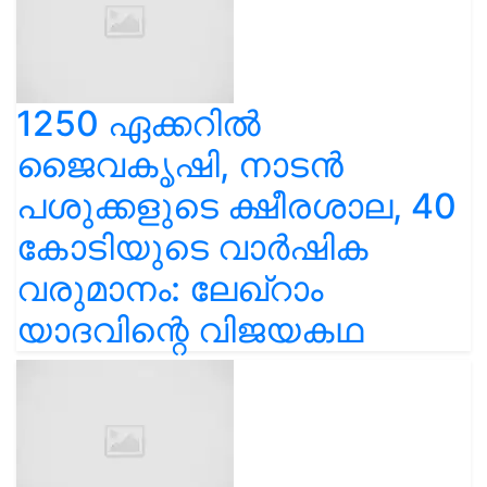
1250 ഏക്കറിൽ
ജൈവകൃഷി, നാടൻ
പശുക്കളുടെ ക്ഷീരശാല, 40
കോടിയുടെ വാർഷിക
വരുമാനം: ലേഖ്‌റാം
യാദവിന്റെ വിജയകഥ