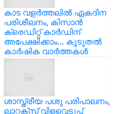
കാട വളര്‍ത്തലിൽ ഏകദിന
പരിശീലനം, കിസാൻ
ക്രെഡിറ്റ് കാർഡിന്
അപേക്ഷിക്കാം... കൂടുതൽ
കാർഷിക വാർത്തകൾ
ശാസ്ത്രീയ പശു പരിപാലനം,
ലാറ്റക്സ് വിളവെടുപ്പ്