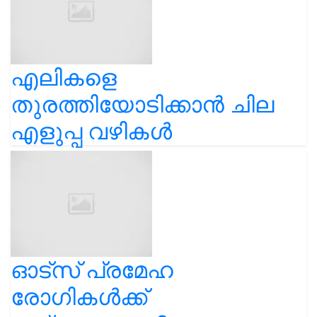
എലികളെ
തുരത്തിയോടിക്കാൻ ചില
എളുപ്പ വഴികൾ
ഓട്സ് പ്രമേഹ
രോഗികൾക്ക്