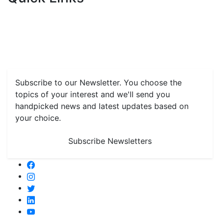
Home
News
Health & Herbs
Environment and Lifestyle
Features
Livestock & Aqua
Farm Care Tips
Organic
Farming
#FTB
Vegetables
Fruits
Spices & Cash Crops
Grain & Pulses
Flowers
Taste & Travel
Food Receipes
Monthly Reminders
Subscribe to our Newsletter. You choose the
topics of your interest and we'll send you
handpicked news and latest updates based on
your choice.
Subscribe Newsletters