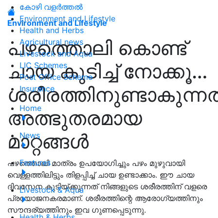
കോഴി വളർത്തൽ
Environment and Lifestyle
Environment and Lifestyle
Health and Herbs
പഴത്തൊലി കൊണ്ട്
Agricultural news
Livestock and Aqua
ചായ കുടിച്ച് നോക്കൂ…
LIC Schemes
Post Office Scheme
ശരീരത്തിനുണ്ടാകുന്നത
Insurance
Home
അത്ഭുതരമായ
മാറ്റങ്ങൾ
News
Features
പഴത്തൊലി മാത്രം ഉപയോഗിച്ചും പഴം മുഴുവായി
വെള്ളത്തിലിട്ടും തിളപ്പിച്ച് ചായ ഉണ്ടാക്കാം. ഈ ചായ
ദിവസേന കുടിയ്ക്കുന്നത് നിങ്ങളുടെ ശരീരത്തിന് വളരെ
Livestock & Aqua
പ്രയോജനകരമാണ്. ശരീരത്തിന്റെ ആരോഗ്യത്തിനും
സൗന്ദര്യത്തിനും ഇവ ഗുണപ്പെടുന്നു.
Health & Herbs