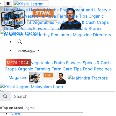
<
Home
News
Health & Herbs
Environment and Lifestyle
Features
Livestock & Aqua
Farm Care Tips
Organic
Farming
#FTB
Vegetables
Fruits
Spices & Cash Crops
Grain & Pulses
Flowers
Taste & Travel
Web Stories
Food Receipes
Monthly Reminders
Magazine
Directory
മലയാളം
MFOI 2024
Vegetables
Fruits
Flowers
Spices & Cash
Crops
Organic Farming
Farm Care Tips
Food Receipes
Magazine
#Top on Krishi Jagran
News