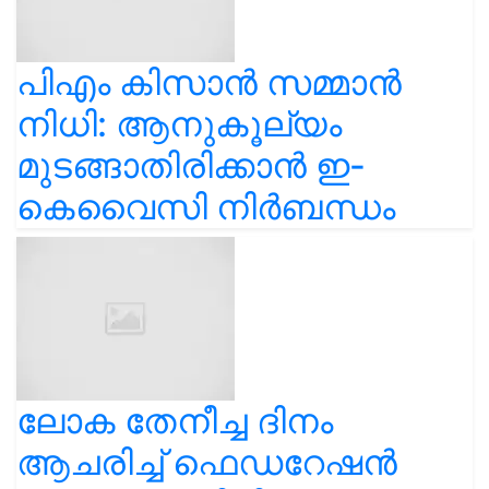
പിഎം കിസാൻ സമ്മാൻ
നിധി: ആനുകൂല്യം
മുടങ്ങാതിരിക്കാൻ ഇ-
കെവൈസി നിർബന്ധം
ലോക തേനീച്ച ദിനം
ആചരിച്ച് ഫെഡറേഷൻ