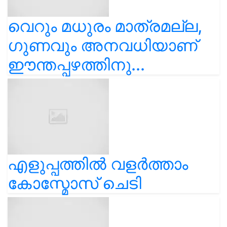
വെറും മധുരം മാത്രമല്ല,
ഗുണവും അനവധിയാണ്
ഈന്തപ്പഴത്തിനു...
എളുപ്പത്തിൽ വളർത്താം
കോസ്മോസ് ചെടി