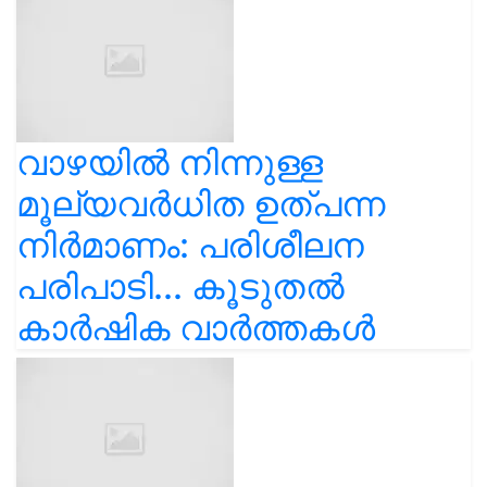
വാഴയിൽ നിന്നുള്ള
മൂല്യവർധിത ഉത്പന്ന
നിർമാണം: പരിശീലന
പരിപാടി... കൂടുതൽ
കാർഷിക വാർത്തകൾ