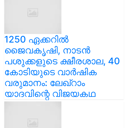
1250 ഏക്കറിൽ
ജൈവകൃഷി, നാടൻ
പശുക്കളുടെ ക്ഷീരശാല, 40
കോടിയുടെ വാർഷിക
വരുമാനം: ലേഖ്‌റാം
യാദവിന്റെ വിജയകഥ