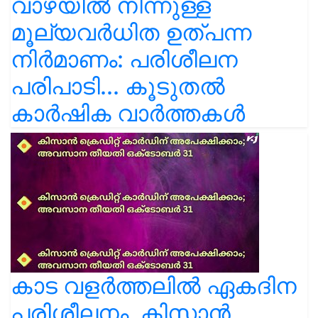
വാഴയിൽ നിന്നുള്ള
മൂല്യവർധിത ഉത്പന്ന
നിർമാണം: പരിശീലന
പരിപാടി... കൂടുതൽ
കാർഷിക വാർത്തകൾ
കാട വളര്‍ത്തലിൽ ഏകദിന
പരിശീലനം, കിസാൻ