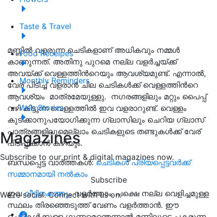
Taste & Travel
മണ്ണിൽ വളരുന്ന ചെടികളാണ് അധികവും നമ്മൾ
Food Receipes
കാണുന്നത്. അതിനു പുറമെ നല്ല വളർച്ചയ്ക്ക്
അവയ്ക്ക് വെള്ളത്തിൻറെയും ആവശ്യമുണ്ട്. എന്നാല്‍,
Monthly Reminders
വേര് പിടിച്ച് വളരാൻ ചില ചെടികൾക്ക് വെള്ളത്തിൻറെ
ആവശ്യം മാത്രമേയുള്ളു. നഗരങ്ങളിലും മറ്റും പൈപ്പ്
Web Stories
വഴി കിട്ടുന്ന വെള്ളത്തില്‍ ഇവ വളരാറുണ്ട്. വെള്ളം
കുടിക്കാനുപയോഗിക്കുന്ന ഗ്ലാസിലും ചെറിയ ഗ്ലാസ്
പാത്രങ്ങളിലുമെല്ലാം ചെടികളുടെ തണ്ടുകള്‍ക്ക് വേര്
Magazines
പിടിപ്പിക്കാന്‍ കഴിയും.
Subscribe to our print & digital magazines now.
ബന്ധപ്പെട്ട വാർത്തകൾ:
ചെടികള്‍ പ്രിയപ്പെട്ടവര്‍ക്ക്
സമ്മാനമായി നല്‍കാം
Subscribe
ഇവ
വീട്ടിനകത്തും
വളർത്താം. പക്ഷെ നല്ല വെളിച്ചമുള്ള
We're social. Connect with us on:
സ്ഥലം തിരഞ്ഞെടുത്ത് വേണം വളര്‍ത്താന്‍. ഈ
ചെടികൾക്കുള്ള ഗുണമെന്തെന്നാൽ മണ്ണിലൂടെ പകരുന്ന