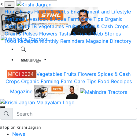
<
Home
News
Health & Herbs
Environment and Lifestyle
Features
Livestock & Aqua
Farm Care Tips
Organic
Farming
#FTB
Vegetables
Fruits
Spices & Cash Crops
Grain & Pulses
Flowers
Taste & Travel
Web Stories
Food Receipes
Monthly Reminders
Magazine
Directory
മലയാളം
MFOI 2024
Vegetables
Fruits
Flowers
Spices & Cash
Crops
Organic Farming
Farm Care Tips
Food Receipes
Magazine
#Top on Krishi Jagran
News