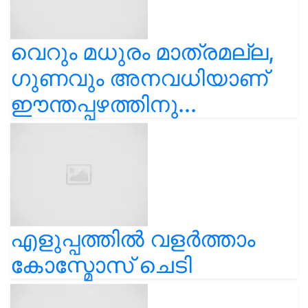
വെറും മധുരം മാത്രമല്ല,
ഗുണവും അനവധിയാണ്
ഈന്തപ്പഴത്തിനു...
എളുപ്പത്തിൽ വളർത്താം
കോസ്മോസ് ചെടി