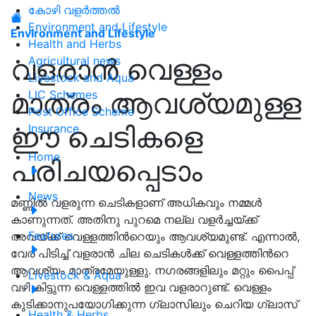
കോഴി വളർത്തൽ
Environment and Lifestyle
Environment and Lifestyle
Health and Herbs
വളരാൻ വെള്ളം
Agricultural news
Livestock and Aqua
മാത്രം ആവശ്യമുള്ള
LIC Schemes
Post Office Scheme
ഈ ചെടികളെ
Insurance
Home
പരിചയപ്പെടാം
News
മണ്ണിൽ വളരുന്ന ചെടികളാണ് അധികവും നമ്മൾ
കാണുന്നത്. അതിനു പുറമെ നല്ല വളർച്ചയ്ക്ക്
Features
അവയ്ക്ക് വെള്ളത്തിൻറെയും ആവശ്യമുണ്ട്. എന്നാല്‍,
വേര് പിടിച്ച് വളരാൻ ചില ചെടികൾക്ക് വെള്ളത്തിൻറെ
ആവശ്യം മാത്രമേയുള്ളു. നഗരങ്ങളിലും മറ്റും പൈപ്പ്
Livestock & Aqua
വഴി കിട്ടുന്ന വെള്ളത്തില്‍ ഇവ വളരാറുണ്ട്. വെള്ളം
കുടിക്കാനുപയോഗിക്കുന്ന ഗ്ലാസിലും ചെറിയ ഗ്ലാസ്
Health & Herbs