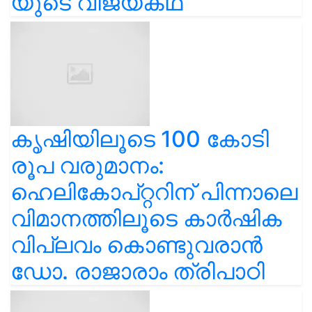
യുടെ വിജയകഥ
കൃഷിയിലൂടെ 100 കോടി
രൂപ വരുമാനം:
ഹെലികോപ്റ്ററിന് പിന്നാലെ
വിമാനത്തിലൂടെ കാർഷിക
വിപ്ലവം കൊണ്ടുവരാൻ
ഡോ. രാജാരാം ത്രിപാഠി