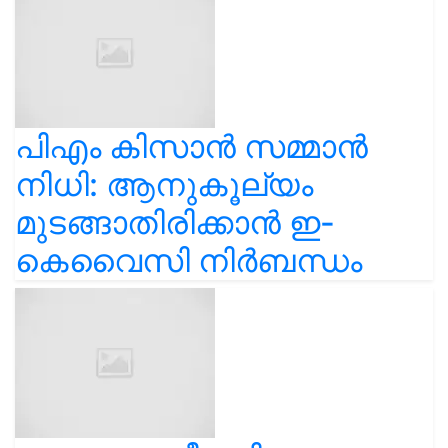
പിഎം കിസാൻ സമ്മാൻ
നിധി: ആനുകൂല്യം
മുടങ്ങാതിരിക്കാൻ ഇ-
കെവൈസി നിർബന്ധം