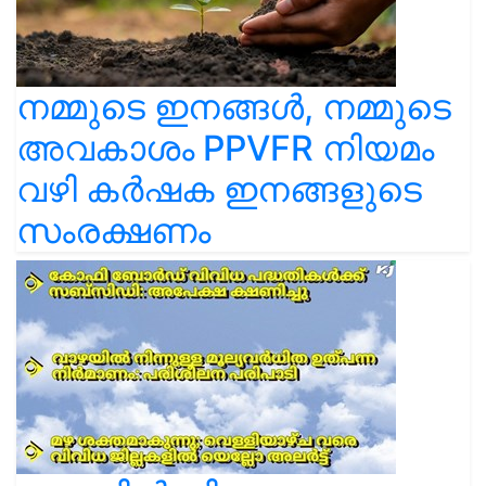
നമ്മുടെ ഇനങ്ങൾ, നമ്മുടെ
അവകാശം PPVFR നിയമം
വഴി കർഷക ഇനങ്ങളുടെ
സംരക്ഷണം