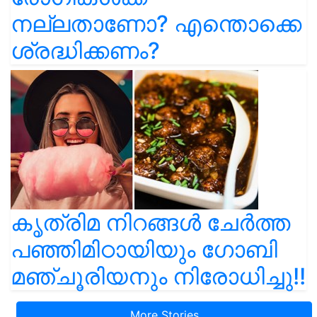
നല്ലതാണോ? എന്തൊക്കെ
ശ്രദ്ധിക്കണം?
കൃത്രിമ നിറങ്ങൾ ചേർത്ത
പഞ്ഞിമിഠായിയും ഗോബി
മഞ്ചൂരിയനും നിരോധിച്ചു!!
More Stories