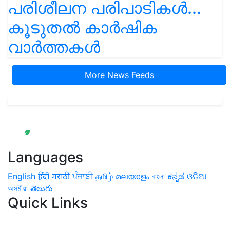
പരിശീലന പരിപാടികൾ...
കൂടുതൽ കാർഷിക
വാർത്തകൾ
More News Feeds
Languages
English
हिंदी
मराठी
ਪੰਜਾਬੀ
தமிழ்
മലയാളം
বাংলা
ಕನ್ನಡ
ଓଡିଆ
অসমীয়া
తెలుగు
Quick Links
Home
News
Health & Herbs
Environment and Lifestyle