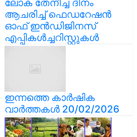
ലോക തേനീച്ച ദിനം
ആചരിച്ച് ഫെഡറേഷൻ
ഓഫ് ഇൻഡിജിനസ്
എപ്പികൾച്ചറിസ്റ്റുകൾ
ഇന്നത്തെ കാർഷിക
വാർത്തകൾ 20/02/2026