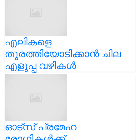
എലികളെ
തുരത്തിയോടിക്കാൻ ചില
എളുപ്പ വഴികൾ
ഓട്സ് പ്രമേഹ
രോഗികൾക്ക്