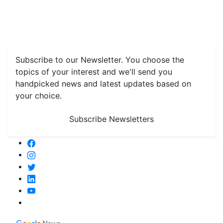
Features
Livestock & Aqua
Farm Care Tips
Organic
Farming
#FTB
Vegetables
Fruits
Spices & Cash Crops
Grain & Pulses
Flowers
Taste & Travel
Food Receipes
Monthly Reminders
Subscribe to our Newsletter. You choose the
topics of your interest and we'll send you
handpicked news and latest updates based on
your choice.
Subscribe Newsletters