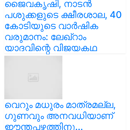
ജൈവകൃഷി, നാടൻ
പശുക്കളുടെ ക്ഷീരശാല, 40
കോടിയുടെ വാർഷിക
വരുമാനം: ലേഖ്‌റാം
യാദവിന്റെ വിജയകഥ
വെറും മധുരം മാത്രമല്ല,
ഗുണവും അനവധിയാണ്
ഈന്തപ്പഴത്തിനു...