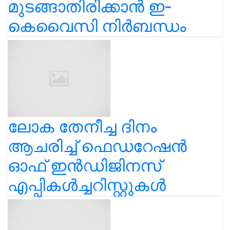
മുടങ്ങാതിരിക്കാൻ ഇ-
കെവൈസി നിർബന്ധം
ലോക തേനീച്ച ദിനം
ആചരിച്ച് ഫെഡറേഷൻ
ഓഫ് ഇൻഡിജിനസ്
എപ്പികൾച്ചറിസ്റ്റുകൾ