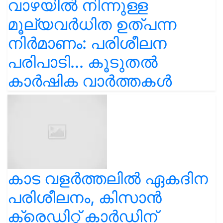
വാഴയിൽ നിന്നുള്ള
മൂല്യവർധിത ഉത്പന്ന
നിർമാണം: പരിശീലന
പരിപാടി... കൂടുതൽ
കാർഷിക വാർത്തകൾ
കാട വളര്‍ത്തലിൽ ഏകദിന
പരിശീലനം, കിസാൻ
ക്രെഡിറ്റ് കാർഡിന്