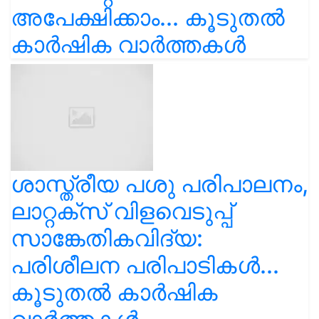
അപേക്ഷിക്കാം... കൂടുതൽ
കാർഷിക വാർത്തകൾ
ശാസ്ത്രീയ പശു പരിപാലനം,
ലാറ്റക്സ് വിളവെടുപ്പ്
സാങ്കേതികവിദ്യ:
പരിശീലന പരിപാടികൾ...
കൂടുതൽ കാർഷിക