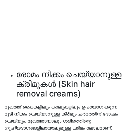
രോമം നീക്കം ചെയ്യാനുള്ള
ക്രീമുകൾ (Skin hair
removal creams)
മുഖത്ത് കൈകളിലും കാലുകളിലും ഉപയോഗിക്കുന്ന
മുടി നീക്കം ചെയ്യാനുള്ള ക്രീമും ചർമത്തിന് ദോഷം
ചെയ്യും. മുഖത്തായാലും ശരീരത്തിന്റെ
ഗുഹ്യഭാഗങ്ങളിലായാലുമുള്ള ചർമം ലോലമാണ്.