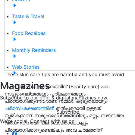
Taste & Travel
Food Receipes
Monthly Reminders
Web Stories
These skin care tips are harmful and you must avoid
Magazines
സൗന്ദര്യ സംരക്ഷണത്തിന് (Beauty care) പല
നാട്ടുവൈദ്യങ്ങളും പരീക്ഷണങ്ങളും
Subscribe to our print & digital magazines now.
പ്രയോഗിക്കുന്നവരാണ് നമ്മൾ. കൂടുതലായും
ചർമസംരക്ഷണത്തിൽ
തൽപ്പരരായി ഉള്ളത്
Subscribe
സ്ത്രീകളാണ്. സമൂഹമാധ്യമങ്ങളിലും മറ്റും സൗന്ദര്യ
We're social. Connect with us on:
വർധനവിനായി പല പൊടിക്കൈകളും
പ്രയോഗിക്കാറുണ്ടെങ്കിലും അവ ചർമത്തിന്