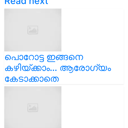
Read next
പൊറോട്ട ഇങ്ങനെ
കഴിയ്ക്കാം… ആരോഗ്യം
കേടാക്കാതെ