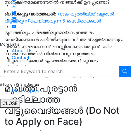
സുരക്ഷിതമാണെന്നതിൽ നിങ്ങൾക്ക് ഉറപ്പുണ്ടോ?
ബന്ധപ്പെട്ട വാർത്തകൾ:
നഖം വൃത്തിയ്ക്ക് വളരാൻ
വീട്ടിലിരുന്ന് ചെയ്യാവുന്ന 5 പൊടിക്കൈകൾ
മുഖത്തിലും ചർമത്തിലുമെല്ലാം ഇത്തരം
പൊടിക്കൈകൾ പരീക്ഷിക്കുമ്പോൾ അത് എത്രത്തോളം
More Links
അപകടകരമാണെന്ന് മനസ്സിലാക്കേണ്ടതുണ്ട്. ചർമ
About Us
സംരക്ഷണത്തിൽ വില്ലനാവുന്ന ഇത്തരം
Contact
വീട്ടുവൈദ്യങ്ങൾ ഏതെല്ലാമെന്ന് ചുവടെ
വിശദീകരിക്കുന്നു. എന്നാൽ എല്ലാ നാട്ടുവൈദ്യങ്ങളും
അപകടമാണെന്ന് ഇത് കൊണ്ട് ഉദ്ദേശിക്കുന്നില്ല.
#Top on Krishi Jagran
മുഖത്ത് പുരട്ടാൻ
More Topics
പാടില്ലാത്ത
CLOSE
വീട്ടുവൈദ്യങ്ങൾ (Do Not
to Apply on Face)