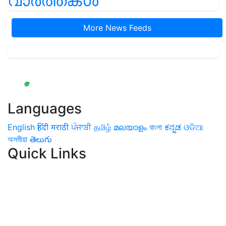
വാർത്തകൾ
More News Feeds
Languages
English
हिंदी
मराठी
ਪੰਜਾਬੀ
தமிழ்
മലയാളം
বাংলা
ಕನ್ನಡ
ଓଡିଆ
অসমীয়া
తెలుగు
Quick Links
Home
News
Health & Herbs
Environment and Lifestyle
Features
Livestock & Aqua
Farm Care Tips
Organic
Farming
#FTB
Vegetables
Fruits
Spices & Cash Crops
Grain & Pulses
Flowers
Taste & Travel
Food Receipes
Monthly Reminders