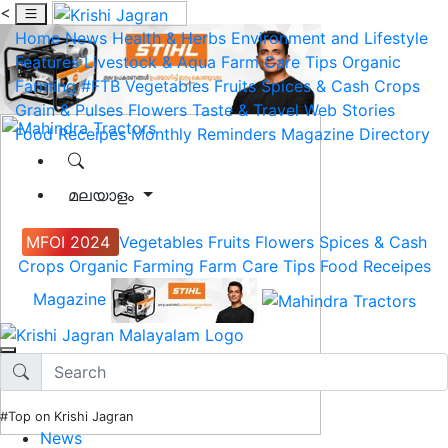
<
Home
News
Health & Herbs
Environment and Lifestyle
Features
Livestock & Aqua
Farm Care Tips
Organic
Farming
#FTB
Vegetables
Fruits
Spices & Cash Crops
Grain & Pulses
Flowers
Taste & Travel
Web Stories
Food Receipes
Monthly Reminders
Magazine
Directory
മലയാളം
MFOI 2024
Vegetables
Fruits
Flowers
Spices & Cash
Crops
Organic Farming
Farm Care Tips
Food Receipes
Magazine
#Top on Krishi Jagran
News