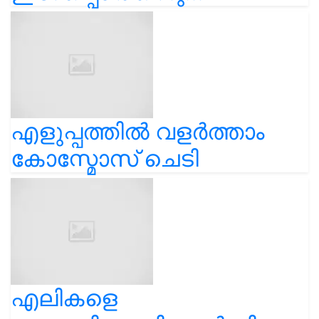
എളുപ്പത്തിൽ വളർത്താം
കോസ്മോസ് ചെടി
എലികളെ