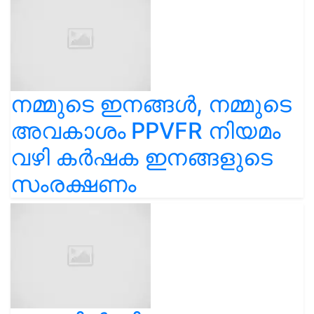
നമ്മുടെ ഇനങ്ങൾ, നമ്മുടെ
അവകാശം PPVFR നിയമം
വഴി കർഷക ഇനങ്ങളുടെ
സംരക്ഷണം