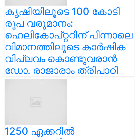
കൃഷിയിലൂടെ 100 കോടി
രൂപ വരുമാനം:
ഹെലികോപ്റ്ററിന് പിന്നാലെ
വിമാനത്തിലൂടെ കാർഷിക
വിപ്ലവം കൊണ്ടുവരാൻ
ഡോ. രാജാരാം ത്രിപാഠി
1250 ഏക്കറിൽ