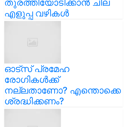
തുരത്തിയോടിക്കാൻ ചില
എളുപ്പ വഴികൾ
ഓട്സ് പ്രമേഹ
രോഗികൾക്ക്
നല്ലതാണോ? എന്തൊക്കെ
ശ്രദ്ധിക്കണം?