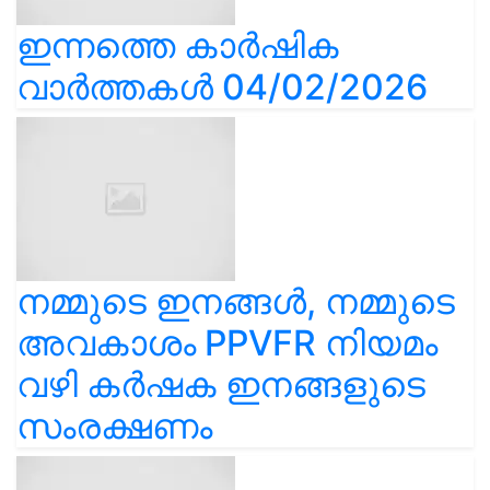
ഇന്നത്തെ കാർഷിക
വാർത്തകൾ 04/02/2026
നമ്മുടെ ഇനങ്ങൾ, നമ്മുടെ
അവകാശം PPVFR നിയമം
വഴി കർഷക ഇനങ്ങളുടെ
സംരക്ഷണം