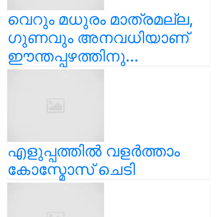
വെറും മധുരം മാത്രമല്ല,
ഗുണവും അനവധിയാണ്
ഈന്തപ്പഴത്തിനു...
എളുപ്പത്തിൽ വളർത്താം
കോസ്മോസ് ചെടി