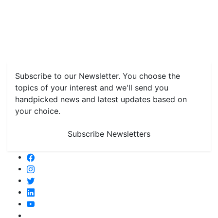
Home
News
Health & Herbs
Environment and Lifestyle
Features
Livestock & Aqua
Farm Care Tips
Organic
Farming
#FTB
Vegetables
Fruits
Spices & Cash Crops
Grain & Pulses
Flowers
Taste & Travel
Food Receipes
Monthly Reminders
Subscribe to our Newsletter. You choose the
topics of your interest and we'll send you
handpicked news and latest updates based on
your choice.
Subscribe Newsletters