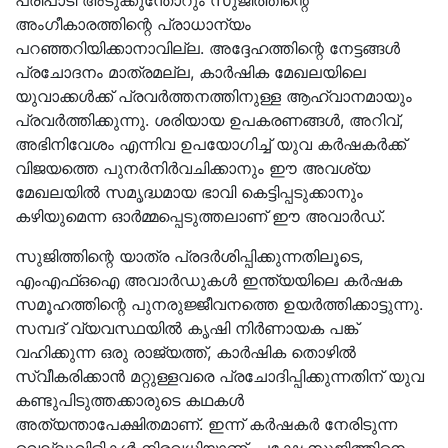
പരിപാടി അടുക്കുന്തോറും സുജിത്തിന്റെ
അംഗീകാരത്തിന്റെ പ്രാധാന്യം
പറഞ്ഞറിയിക്കാനാവില്ല. അദ്ദേഹത്തിന്റെ നേട്ടങ്ങൾ
പ്രചോദനം മാത്രമല്ല, കാർഷിക മേഖലയിലെ
യുവാക്കൾക്ക് പ്രവർത്തനത്തിനുള്ള ആഹ്വാനമായും
പ്രവർത്തിക്കുന്നു. ശരിയായ ഉപകരണങ്ങൾ, അറിവ്,
അഭിനിവേശം എന്നിവ ഉപയോഗിച്ച് യുവ കർഷകർക്ക്
വിജയത്തെ പുനർനിർവചിക്കാനും ഈ അവശ്യ
മേഖലയിൽ സമൃദ്ധമായ ഭാവി കെട്ടിപ്പടുക്കാനും
കഴിയുമെന്ന ഓർമ്മപ്പെടുത്തലാണ് ഈ അവാർഡ്.
സുജിത്തിന്റെ യാത്ര പ്രദർശിപ്പിക്കുന്നതിലൂടെ,
എംഎഫ്ഒഐ അവാർഡുകൾ ഇന്ത്യയിലെ കർഷക
സമൂഹത്തിന്റെ പുനരുജ്ജീവനത്തെ ഉയർത്തിക്കാട്ടുന്നു.
സമ്പദ് വ്യവസ്ഥയിൽ കൃഷി നിർണായക പങ്ക്
വഹിക്കുന്ന ഒരു രാജ്യത്ത്, കാർഷിക തൊഴിൽ
സ്വീകരിക്കാൻ മറ്റുള്ളവരെ പ്രചോദിപ്പിക്കുന്നതിന് യുവ
കണ്ടുപിടുത്തക്കാരുടെ കഥകൾ
അത്യന്താപേക്ഷിതമാണ്. ഇന്ന് കർഷകർ നേരിടുന്ന