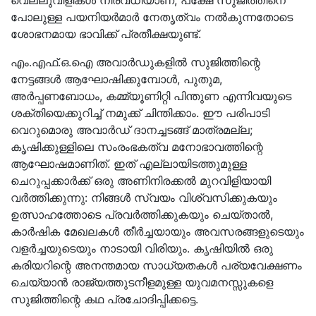
വെല്ലുവിളികൾ നിരവധിയാണ്, പക്ഷേ സുജിത്തിനെ
പോലുള്ള പയനിയർമാർ നേതൃത്വം നൽകുന്നതോടെ
ശോഭനമായ ഭാവിക്ക് പ്രതീക്ഷയുണ്ട്.
എം.എഫ്.ഒ.ഐ അവാർഡുകളിൽ സുജിത്തിന്റെ
നേട്ടങ്ങൾ ആഘോഷിക്കുമ്പോൾ, പുതുമ,
അർപ്പണബോധം, കമ്മ്യൂണിറ്റി പിന്തുണ എന്നിവയുടെ
ശക്തിയെക്കുറിച്ച് നമുക്ക് ചിന്തിക്കാം. ഈ പരിപാടി
വെറുമൊരു അവാർഡ് ദാനച്ചടങ്ങ് മാത്രമല്ല;
കൃഷിക്കുള്ളിലെ സംരംഭകത്വ മനോഭാവത്തിന്റെ
ആഘോഷമാണിത്. ഇത് എല്ലായിടത്തുമുള്ള
ചെറുപ്പക്കാർക്ക് ഒരു അണിനിരക്കൽ മുറവിളിയായി
വർത്തിക്കുന്നു: നിങ്ങൾ സ്വയം വിശ്വസിക്കുകയും
ഉത്സാഹത്തോടെ പ്രവർത്തിക്കുകയും ചെയ്താൽ,
കാർഷിക മേഖലകൾ തീർച്ചയായും അവസരങ്ങളുടെയും
വളർച്ചയുടെയും നാടായി വിരിയും. കൃഷിയിൽ ഒരു
കരിയറിന്റെ അനന്തമായ സാധ്യതകൾ പര്യവേക്ഷണം
ചെയ്യാൻ രാജ്യത്തുടനീളമുള്ള യുവമനസ്സുകളെ
സുജിത്തിന്റെ കഥ പ്രചോദിപ്പിക്കട്ടെ.