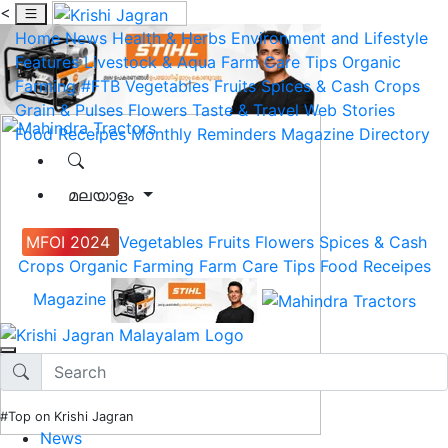
<
Home
News
Health & Herbs
Environment and Lifestyle
Features
Livestock & Aqua
Farm Care Tips
Organic
Farming
#FTB
Vegetables
Fruits
Spices & Cash Crops
Grain & Pulses
Flowers
Taste & Travel
Web Stories
Food Receipes
Monthly Reminders
Magazine
Directory
മലയാളം
MFOI 2024
Vegetables
Fruits
Flowers
Spices & Cash
Crops
Organic Farming
Farm Care Tips
Food Receipes
Magazine
#Top on Krishi Jagran
News