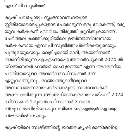
എസ് പി സുജിത്ത്
കൃഷി പലപ്പോഴും സ്തംഭനാവസ്ഥയുടെ
സ്റ്റീരിയോടൈപ്പുകളോട് പോരാടുന്ന ഒരു ലോകത്ത്, ഒരു
യുവ കർഷകൻ എല്ലാം തിരുത്തി കുറിക്കുകയാണ് .
ചേർത്തല കഞ്ഞിക്കുഴിയിലെ ഊർജ്ജസ്വലനായ
കർഷകനായ എസ് പി സുജിത്ത് പ്രതീക്ഷയുടെയും
പുതുമയുടെയും വെളിച്ചമായി മാറി, ആയതിനാൽ
വരാനിരിക്കുന്ന എംഎഫ്ഒഐ അവാർഡുകൾ 2024 ൽ
"മില്യണയർ ഫാർമർ ഓഫ് ഇന്ത്യ" എന്ന ആദരണീയ
പദവിയോടുള്ള അവാർഡ് ഡിസംബർ 3ന്
ഏറ്റുവാങ്ങുന്നു . രാജ്യത്തുടനീളമുള്ള
അസാധാരണമായ കർഷകരുടെ സംഭാവനകൾ
ആഘോഷിക്കുന്ന ഈ അഭിമാനകരമായ പരിപാടി 2024
ഡിസംബർ 1 മുതൽ ഡിസംബർ 3 വരെ
ന്യൂഡൽഹിയിലെ പൂസയിലെ ഐഎആർഐ മേള
ഗ്രൗണ്ടിൽ നടക്കും.
കൃഷിയിലെ സുജിത്തിന്റെ യാത്ര കൃഷി മാത്രമല്ല;