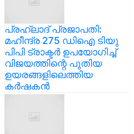
പ്രഹ്ലാദ് പ്രജാപതി:
മഹീന്ദ്ര 275 ഡിഐ ടിയു
പിപി ട്രാക്ടർ ഉപയോഗിച്ച്
വിജയത്തിന്റെ പുതിയ
ഉയരങ്ങളിലെത്തിയ
കർഷകൻ