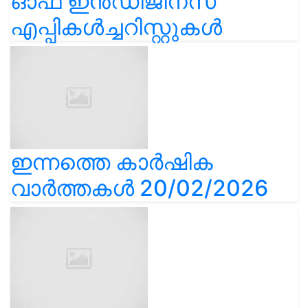
ഓഫ് ഇൻഡിജിനസ്
എപ്പികൾച്ചറിസ്റ്റുകൾ
ഇന്നത്തെ കാർഷിക
വാർത്തകൾ 20/02/2026