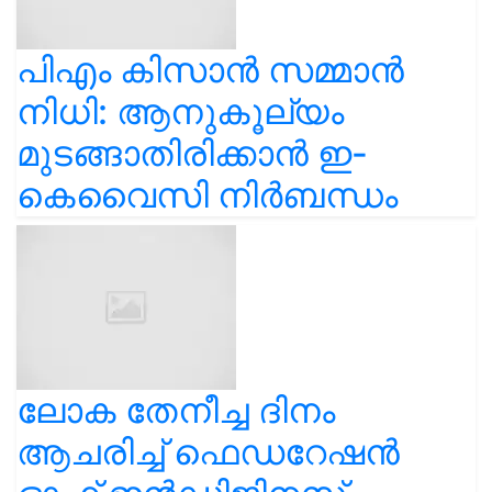
പിഎം കിസാൻ സമ്മാൻ
നിധി: ആനുകൂല്യം
മുടങ്ങാതിരിക്കാൻ ഇ-
കെവൈസി നിർബന്ധം
ലോക തേനീച്ച ദിനം
ആചരിച്ച് ഫെഡറേഷൻ