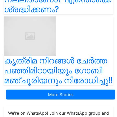
ശ്രദ്ധിക്കണം?
കൃത്രിമ നിറങ്ങൾ ചേർത്ത
പഞ്ഞിമിഠായിയും ഗോബി
മഞ്ചൂരിയനും നിരോധിച്ചു!!
More Stories
We're on WhatsApp! Join our WhatsApp group and