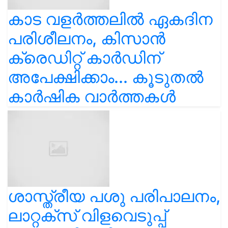
കാട വളര്‍ത്തലിൽ ഏകദിന
പരിശീലനം, കിസാൻ
ക്രെഡിറ്റ് കാർഡിന്
അപേക്ഷിക്കാം... കൂടുതൽ
കാർഷിക വാർത്തകൾ
ശാസ്ത്രീയ പശു പരിപാലനം,
ലാറ്റക്സ് വിളവെടുപ്പ്