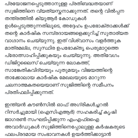
പ്രയോജനപ്പെടുത്താനുള്ള പ്രതിബദ്ധതയാണ്
സുജിത്തിനെ വ്യത്യസ്തനാക്കുന്നത്. തന്റെ വിൽപ്പന
തന്ത്രത്തിൽ ക്യുആർ കോഡുകൾ
ഉൾപ്പെടുത്തുന്നതിലൂടെ, അദ്ദേഹം ഉപഭോക്താക്കൾക്ക്
തന്റെ കാർഷിക സമ്പ്രദായങ്ങളെക്കുറിച്ച് സുതാര്യത
വാഗ്ദാനം ചെയ്യുന്നു. ഇത് വിശ്വാസം വളർത്തുക
മാത്രമല്ല, സുസ്ഥിര ഉപഭോക്തൃ പെരുമാറ്റത്തെ
പ്രോത്സാഹിപ്പിക്കുകയും ചെയ്യുന്നു. അതിവേഗം
ഡിജിറ്റലൈസ് ചെയ്യുന്ന ലോകത്ത്,
സാങ്കേതികവിദ്യയും പുതുമയും വിജയത്തിന്റെ
താക്കോലായ കാർഷിക മേഖലയുടെ മാറുന്ന
ചലനാത്മകതയെയാണ് സുജിത്തിന്റെ സമീപനം
പ്രതിഫലിപ്പിക്കുന്നത്.
ഇന്ത്യൻ കൗൺസിൽ ഓഫ് അഗ്രികൾച്ചറൽ
റിസർച്ചുമായി (ഐസിഎആർ) സഹകരിച്ച് കൃഷി
ജാഗരൺ സംഘടിപ്പിക്കുന്ന എംഎഫ്ഒഐ
അവാർഡുകൾ സുജിത്തിനെപ്പോലുള്ള കർഷകരുടെ
ഫലപ്രദമായ സംഭാവനകൾ ഉയർത്തിക്കാട്ടാൻ