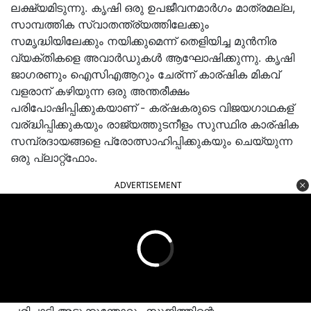
ലക്ഷ്യമിടുന്നു. കൃഷി ഒരു ഉപജീവനമാർഗം മാത്രമല്ല,
സാമ്പത്തിക സ്വാതന്ത്ര്യത്തിലേക്കും
സമൃദ്ധിയിലേക്കും നയിക്കുമെന്ന് തെളിയിച്ച മുൻനിര
വ്യക്തികളെ അവാർഡുകൾ ആഘോഷിക്കുന്നു. കൃഷി
ജാഗരണും ഐസിഎആറും ചേര്ന്ന് കാര്ഷിക മികവ്
വളരാന് കഴിയുന്ന ഒരു അന്തരീക്ഷം
പരിപോഷിപ്പിക്കുകയാണ് - കര്ഷകരുടെ വിജയഗാഥകള്
വര്ദ്ധിപ്പിക്കുകയും രാജ്യത്തുടനീളം സുസ്ഥിര കാര്ഷിക
സമ്പ്രദായങ്ങളെ പ്രോത്സാഹിപ്പിക്കുകയും ചെയ്യുന്ന
ഒരു പ്ലാറ്റ്ഫോം.
ADVERTISEMENT