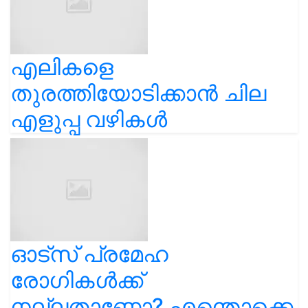
എലികളെ
തുരത്തിയോടിക്കാൻ ചില
എളുപ്പ വഴികൾ
ഓട്സ് പ്രമേഹ
രോഗികൾക്ക്
നല്ലതാണോ? എന്തൊക്കെ