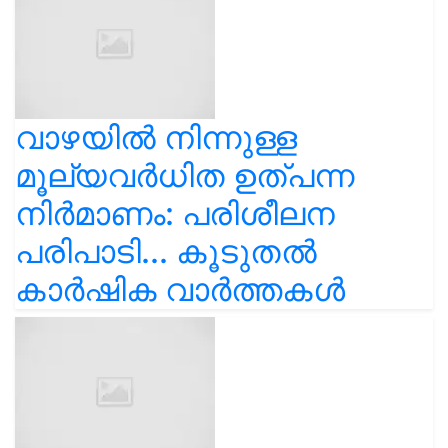
വാഴയിൽ നിന്നുള്ള
മൂല്യവർധിത ഉത്പന്ന
നിർമാണം: പരിശീലന
പരിപാടി... കൂടുതൽ
കാർഷിക വാർത്തകൾ