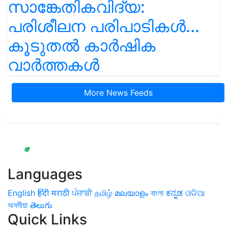
സാങ്കേതികവിദ്യ:
പരിശീലന പരിപാടികൾ...
കൂടുതൽ കാർഷിക
വാർത്തകൾ
More News Feeds
Languages
English
हिंदी
मराठी
ਪੰਜਾਬੀ
தமிழ்
മലയാളം
বাংলা
ಕನ್ನಡ
ଓଡିଆ
অসমীয়া
తెలుగు
Quick Links