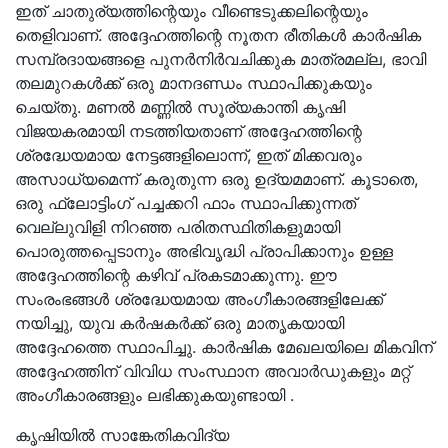
ഇത് ചാതുര്യത്തിന്റെയും വീണ്ടെടുക്കലിന്റെയും
തെളിവാണ്. അദ്ദേഹത്തിന്റെ നൂതന രീതികൾ കാർഷിക
സമ്പ്രദായങ്ങളെ പുനർനിർവചിക്കുക മാത്രമല്ല, ഭാവി
തലമുറകൾക്ക് ഒരു മാനദണ്ഡം സ്ഥാപിക്കുകയും
ചെയ്തു. മണൽ മണ്ണിൽ സൂര്യകാന്തി കൃഷി
വിജയകരമായി നടത്തിയതാണ് അദ്ദേഹത്തിന്റെ
ശ്രദ്ധേയമായ നേട്ടങ്ങളിലൊന്ന്, ഇത് മിക്കവരും
അസാധ്യമെന്ന് കരുതുന്ന ഒരു ഉദ്യമമാണ്. കൂടാതെ,
ഒരു ഫ്ലോട്ടിംഗ് പച്ചക്കറി ഫാം സ്ഥാപിക്കുന്നത്
വെല്ലുവിളി നിറഞ്ഞ പരിതസ്ഥിതികളുമായി
പൊരുത്തപ്പെടാനും അഭിവൃദ്ധി പ്രാപിക്കാനും ഉള്ള
അദ്ദേഹത്തിന്റെ കഴിവ് പ്രകടമാക്കുന്നു. ഈ
സംരംഭങ്ങൾ ശ്രദ്ധേയമായ അംഗീകാരങ്ങളിലേക്ക്
നയിച്ചു, യുവ കർഷകർക്ക് ഒരു മാതൃകയായി
അദ്ദേഹത്തെ സ്ഥാപിച്ചു. കാർഷിക മേഖലയിലെ മികവിന്
അദ്ദേഹത്തിന് വിവിധ സംസ്ഥാന അവാർഡുകളും മറ്റ്
അംഗീകാരങ്ങളും ലഭിക്കുകയുണ്ടായി .
കൃഷിയിൽ സാങ്കേതികവിദ്യ