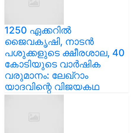
1250 ഏക്കറിൽ
ജൈവകൃഷി, നാടൻ
പശുക്കളുടെ ക്ഷീരശാല, 40
കോടിയുടെ വാർഷിക
വരുമാനം: ലേഖ്‌റാം
യാദവിന്റെ വിജയകഥ