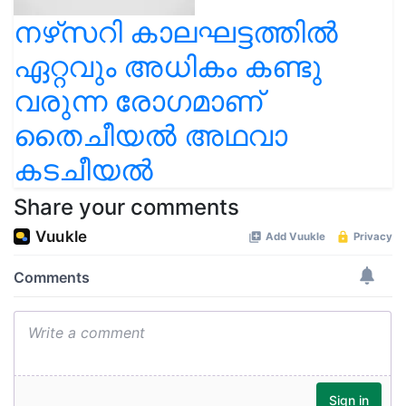
നഴ്‌സറി കാലഘട്ടത്തിൽ
ഏറ്റവും അധികം കണ്ടു
വരുന്ന രോഗമാണ്
തൈചീയൽ അഥവാ
കടചീയൽ
Share your comments