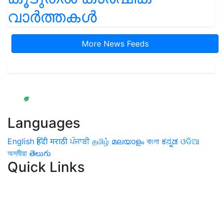
വാർത്തകൾ
More News Feeds
Languages
English
हिंदी
मराठी
ਪੰਜਾਬੀ
தமிழ்
മലയാളം
বাংলা
ಕನ್ನಡ
ଓଡିଆ
অসমীয়া
తెలుగు
Quick Links
Home
News
Health & Herbs
Environment and Lifestyle
Features
Livestock & Aqua
Farm Care Tips
Organic
Farming
#FTB
Vegetables
Fruits
Spices & Cash Crops
Grain & Pulses
Flowers
Taste & Travel
Food Receipes