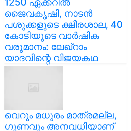
1250 ഏക്കറിൽ
ജൈവകൃഷി, നാടൻ
പശുക്കളുടെ ക്ഷീരശാല, 40
കോടിയുടെ വാർഷിക
വരുമാനം: ലേഖ്‌റാം
യാദവിന്റെ വിജയകഥ
വെറും മധുരം മാത്രമല്ല,
ഗുണവും അനവധിയാണ്