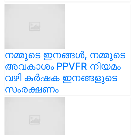
നമ്മുടെ ഇനങ്ങൾ, നമ്മുടെ
അവകാശം PPVFR നിയമം
വഴി കർഷക ഇനങ്ങളുടെ
സംരക്ഷണം