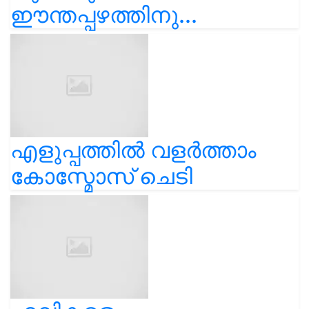
ഈന്തപ്പഴത്തിനു...
എളുപ്പത്തിൽ വളർത്താം
കോസ്മോസ് ചെടി