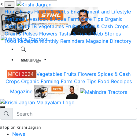
<
Home
News
Health & Herbs
Environment and Lifestyle
Features
Livestock & Aqua
Farm Care Tips
Organic
Farming
#FTB
Vegetables
Fruits
Spices & Cash Crops
Grain & Pulses
Flowers
Taste & Travel
Web Stories
Food Receipes
Monthly Reminders
Magazine
Directory
മലയാളം
MFOI 2024
Vegetables
Fruits
Flowers
Spices & Cash
Crops
Organic Farming
Farm Care Tips
Food Receipes
Magazine
#Top on Krishi Jagran
News