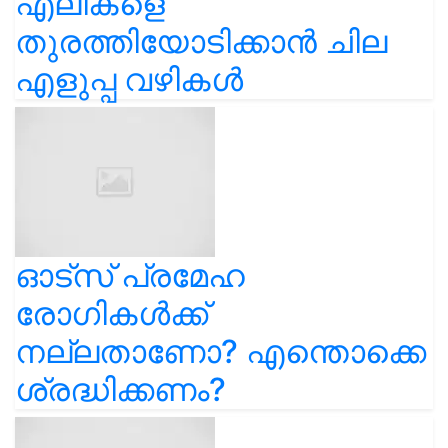
എലികളെ
തുരത്തിയോടിക്കാൻ ചില
എളുപ്പ വഴികൾ
ഓട്സ് പ്രമേഹ
രോഗികൾക്ക്
നല്ലതാണോ? എന്തൊക്കെ
ശ്രദ്ധിക്കണം?