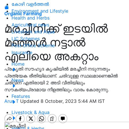
കോഴി വളർത്തൽ
Environment and Lifestyle
Organic Farming
Health and Herbs
മരച്ചീനിക്ക് ഇടയിൽ
Agricultural news
Livestock and Aqua
മഞ്ഞൾ നട്ടാൽ
LIC Schemes
Post Office Scheme
എലിയെ അകറ്റാം
Insurance
Home
പ്രകൃതി സൗഹൃദ കൃഷിയിൽ മരച്ചീനി നടുന്നതും
പ്രത്യേക രീതിയിലാണ്. ചരിവുള്ള സ്ഥലമാണെങ്കിൽ
News
ചരിവിന് എതിരായി 2 അടി വീതിയിലും
സൗകര്യപ്രദമായ നീളത്തിലും വാരം കോരുന്നു.
Features
Arun T
Updated 8 October, 2023 5:44 AM IST
Livestock & Aqua
Health & Herbs