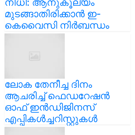
നിധി: ആനുകൂല്യം
മുടങ്ങാതിരിക്കാൻ ഇ-
കെവൈസി നിർബന്ധം
ലോക തേനീച്ച ദിനം
ആചരിച്ച് ഫെഡറേഷൻ
ഓഫ് ഇൻഡിജിനസ്
എപ്പികൾച്ചറിസ്റ്റുകൾ