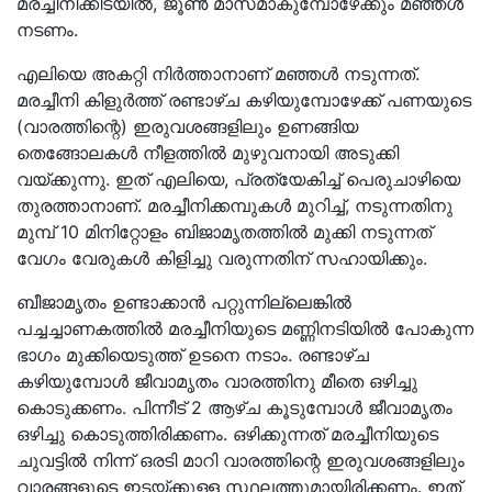
മരച്ചീനിക്കിടയിൽ, ജൂൺ മാസമാകുമ്പോഴേക്കും മഞ്ഞൾ
നടണം.
എലിയെ അകറ്റി നിർത്താനാണ് മഞ്ഞൾ നടുന്നത്.
മരച്ചീനി കിളുർത്ത് രണ്ടാഴ്ച കഴിയുമ്പോഴേക്ക് പണയുടെ
(വാരത്തിന്റെ) ഇരുവശങ്ങളിലും ഉണങ്ങിയ
തെങ്ങോലകൾ നീളത്തിൽ മുഴുവനായി അടുക്കി
വയ്ക്കുന്നു. ഇത് എലിയെ, പ്രത്യേകിച്ച് പെരുചാഴിയെ
തുരത്താനാണ്. മരച്ചീനിക്കമ്പുകൾ മുറിച്ച്, നടുന്നതിനു
മുമ്പ് 10 മിനിറ്റോളം ബിജാമൃതത്തിൽ മുക്കി നടുന്നത്
വേഗം വേരുകൾ കിളിച്ചു വരുന്നതിന് സഹായിക്കും.
ബീജാമൃതം ഉണ്ടാക്കാൻ പറ്റുന്നില്ലെങ്കിൽ
പച്ചച്ചാണകത്തിൽ മരച്ചീനിയുടെ മണ്ണിനടിയിൽ പോകുന്ന
ഭാഗം മുക്കിയെടുത്ത് ഉടനെ നടാം. രണ്ടാഴ്ച
കഴിയുമ്പോൾ ജീവാമൃതം വാരത്തിനു മീതെ ഒഴിച്ചു
കൊടുക്കണം. പിന്നീട് 2 ആഴ്ച കൂടുമ്പോൾ ജീവാമൃതം
ഒഴിച്ചു കൊടുത്തിരിക്കണം. ഒഴിക്കുന്നത് മരച്ചീനിയുടെ
ചുവട്ടിൽ നിന്ന് ഒരടി മാറി വാരത്തിന്റെ ഇരുവശങ്ങളിലും
വാരങ്ങളുടെ ഇടയ്ക്കുള്ള സ്ഥലത്തുമായിരിക്കണം. ഇത്