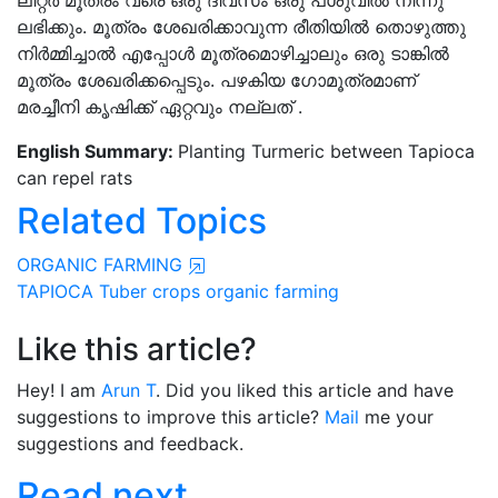
ലിറ്റർ മൂത്രം വരെ ഒരു ദിവസം ഒരു പശുവിൽ നിന്നു
ലഭിക്കും. മൂത്രം ശേഖരിക്കാവുന്ന രീതിയിൽ തൊഴുത്തു
നിർമ്മിച്ചാൽ എപ്പോൾ മൂത്രമൊഴിച്ചാലും ഒരു ടാങ്കിൽ
മൂത്രം ശേഖരിക്കപ്പെടും. പഴകിയ ഗോമൂത്രമാണ്
മരച്ചീനി കൃഷിക്ക് ഏറ്റവും നല്ലത് .
English Summary:
Planting Turmeric between Tapioca
can repel rats
Related Topics
ORGANIC FARMING
TAPIOCA
Tuber crops
organic farming
Like this article?
Hey! I am
Arun T
. Did you liked this article and have
suggestions to improve this article?
Mail
me your
suggestions and feedback.
Read next