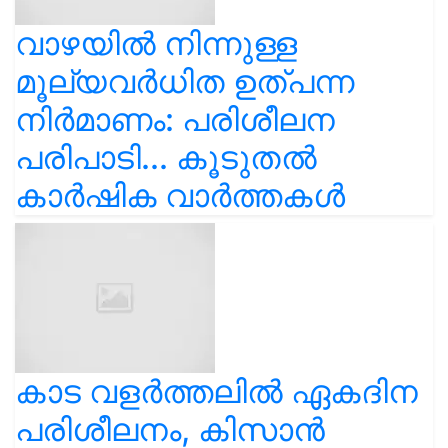
വാഴയിൽ നിന്നുള്ള
മൂല്യവർധിത ഉത്പന്ന
നിർമാണം: പരിശീലന
പരിപാടി... കൂടുതൽ
കാർഷിക വാർത്തകൾ
കാട വളര്‍ത്തലിൽ ഏകദിന
പരിശീലനം, കിസാൻ