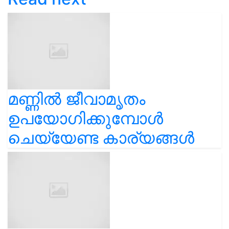
മണ്ണിൽ ജീവാമൃതം
ഉപയോഗിക്കുമ്പോൾ
ചെയ്യേണ്ട കാര്യങ്ങൾ