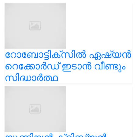
റോബോട്ടിക്സിൽ ഏഷ്യൻ
റെക്കോർഡ് ഇടാൻ വീണ്ടും
സിദ്ധാർത്ഥ