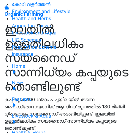
കോഴി വളർത്തൽ
Environment and Lifestyle
Organic Farming
Health and Herbs
ഇലയിൽ
Agricultural news
Livestock and Aqua
ഉള്ളതിലധികം
LIC Schemes
Post Office Scheme
സയനൈഡ്
Insurance
Home
സാന്നിധ്യം കപ്പയുടെ
തൊണ്ടിലുണ്ട്
News
Features
കപ്പയുടെ 100 ഗ്രാം പച്ചയിലയിൽ തന്നെ
ഹൈഡ്രോസയാനിക് ആസിഡ് രൂപത്തിൽ 180 മില്ലി
ഗ്രാമോളം സയനൈഡ് അടങ്ങിയിട്ടുണ്ട്. ഇലയിൽ
Livestock & Aqua
ഉള്ളതിലധികം സയനൈഡ് സാന്നിധ്യം കപ്പയുടെ
തൊണ്ടിലുണ്ട്.
Health & Herbs