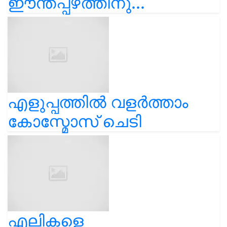
ഈന്തപ്പഴത്തിനു...
എളുപ്പത്തിൽ വളർത്താം
കോസ്മോസ് ചെടി
എലികളെ