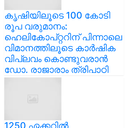
കൃഷിയിലൂടെ 100 കോടി
രൂപ വരുമാനം:
ഹെലികോപ്റ്ററിന് പിന്നാലെ
വിമാനത്തിലൂടെ കാർഷിക
വിപ്ലവം കൊണ്ടുവരാൻ
ഡോ. രാജാരാം ത്രിപാഠി
1250 ഏക്കറിൽ