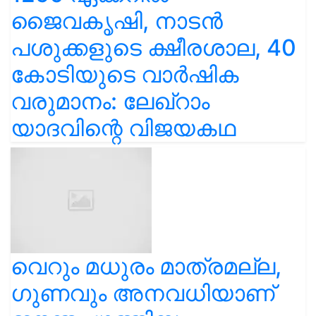
ജൈവകൃഷി, നാടൻ
പശുക്കളുടെ ക്ഷീരശാല, 40
കോടിയുടെ വാർഷിക
വരുമാനം: ലേഖ്‌റാം
യാദവിന്റെ വിജയകഥ
വെറും മധുരം മാത്രമല്ല,
ഗുണവും അനവധിയാണ്