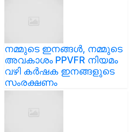
നമ്മുടെ ഇനങ്ങൾ, നമ്മുടെ
അവകാശം PPVFR നിയമം
വഴി കർഷക ഇനങ്ങളുടെ
സംരക്ഷണം