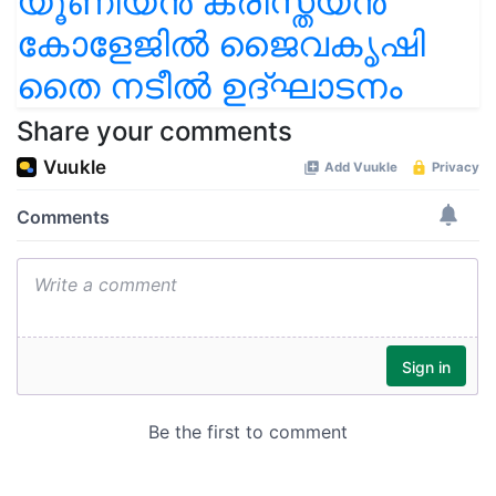
യൂണിയൻ ക്രിസ്ത്യൻ
കോളേജിൽ ജൈവകൃഷി
തൈ നടീൽ ഉദ്ഘാടനം
Share your comments