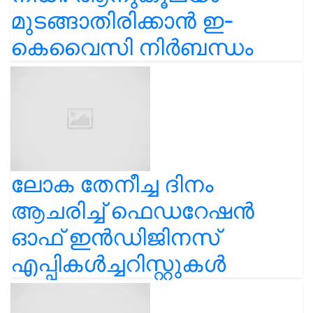
മുടങ്ങാതിരിക്കാൻ ഇ-
കെവൈസി നിർബന്ധം
ലോക തേനീച്ച ദിനം
ആചരിച്ച് ഫെഡറേഷൻ
ഓഫ് ഇൻഡിജിനസ്
എപ്പികൾച്ചറിസ്റ്റുകൾ