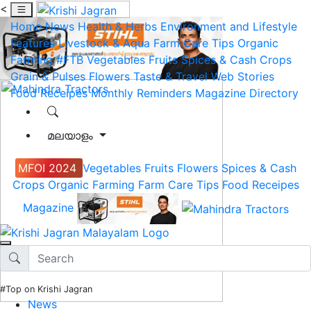
<
Home
News
Health & Herbs
Environment and Lifestyle
Features
Livestock & Aqua
Farm Care Tips
Organic
Farming
#FTB
Vegetables
Fruits
Spices & Cash Crops
Grain & Pulses
Flowers
Taste & Travel
Web Stories
Food Receipes
Monthly Reminders
Magazine
Directory
മലയാളം
MFOI 2024
Vegetables
Fruits
Flowers
Spices & Cash
Crops
Organic Farming
Farm Care Tips
Food Receipes
Magazine
#Top on Krishi Jagran
News