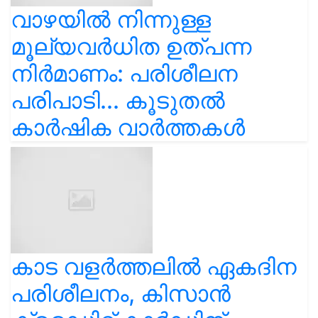
വാഴയിൽ നിന്നുള്ള
മൂല്യവർധിത ഉത്പന്ന
നിർമാണം: പരിശീലന
പരിപാടി... കൂടുതൽ
കാർഷിക വാർത്തകൾ
കാട വളര്‍ത്തലിൽ ഏകദിന
പരിശീലനം, കിസാൻ