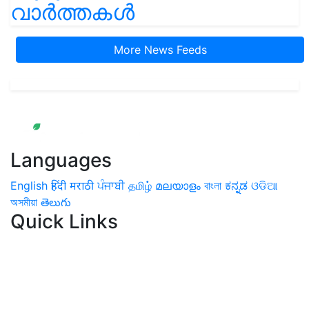
വാർത്തകൾ
More News Feeds
Languages
English
हिंदी
मराठी
ਪੰਜਾਬੀ
தமிழ்
മലയാളം
বাংলা
ಕನ್ನಡ
ଓଡିଆ
অসমীয়া
తెలుగు
Quick Links
Home
News
Health & Herbs
Environment and Lifestyle
Features
Livestock & Aqua
Farm Care Tips
Organic
Farming
#FTB
Vegetables
Fruits
Spices & Cash Crops
Grain & Pulses
Flowers
Taste & Travel
Food Receipes