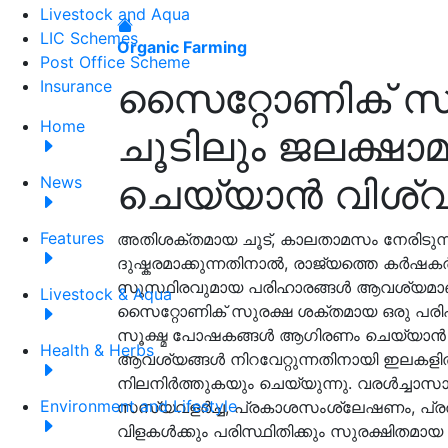
Livestock and Aqua
LIC Schemes
Organic Farming
Post Office Scheme
സൈറ്റോണിക് സു
Insurance
Home
ചൂടിലും ജലക്ഷാമ
ചെയ്യാൻ വിശ്
News
Features
അതിശക്തമായ ചൂട്, കാലതാമസം നേരിടുന
ദുഷ്കരമാക്കുന്നതിനാൽ, രാജ്യത്തെ കർഷകർ
സുസ്ഥിരവുമായ പരിഹാരങ്ങൾ ആവശ്യമാണ്
Livestock & Aqua
സൈറ്റോണിക് സുരക്ഷ ശക്തമായ ഒരു പരിഹ
സൂക്ഷ്മ പോഷകങ്ങൾ ആഗിരണം ചെയ്യാൻ സ
Health & Herbs
ആവശ്യങ്ങൾ നിറവേറ്റുന്നതിനായി ഇലകളിൽ
നിലനിർത്തുകയും ചെയ്യുന്നു. വരൾച്ചാ
Environment and Lifestyle
സസ്യവളർച്ച, പ്രകാശസംശ്ലേഷണം, പ്രതിര
വിളകൾക്കും പരിസ്ഥിതിക്കും സുരക്ഷിതമാ