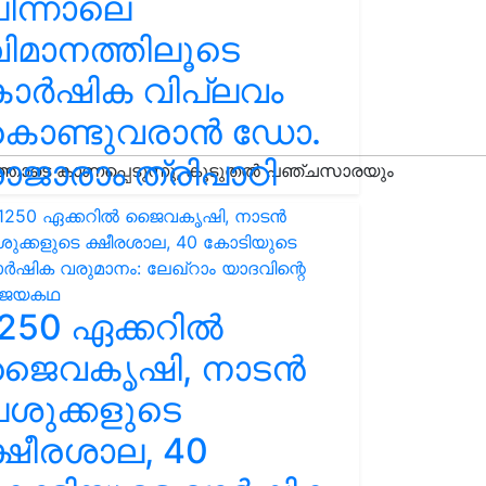
ിന്നാലെ
ിമാനത്തിലൂടെ
കാർഷിക വിപ്ലവം
കൊണ്ടുവരാൻ ഡോ.
ാജാരാം ത്രിപാഠി
250 ഏക്കറിൽ
ജൈവകൃഷി, നാടൻ
ശുക്കളുടെ
്ഷീരശാല, 40