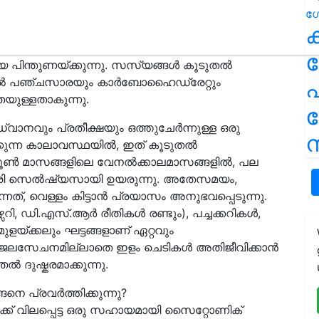
ക
 പിന്തുണയ്ക്കുന്നു. സസ്യങ്ങൾ കൂടുതൽ
തൽ പഞ്ചസാരയും കാർബോഹൈഡ്രേറ്റും
പ
മതയുള്ളതാകുന്നു.
വാനവും പ്രതീക്ഷയും ഒത്തുചേർന്നുള്ള ഒരു
ന
ക്കുന്ന കാലാവസ്ഥയിൽ, ഇത് കൂടുതൽ
യ്, ജൂൺ മാസങ്ങളിലെ വേനൽക്കാലമാസങ്ങളിൽ, പല
ഗ്രി സെൽഷ്യസായി ഉയരുന്നു. അതേസമയം,
, വെള്ളം കിട്ടാൻ പ്രയാസം അനുഭവപ്പെടുന്നു.
റി, ഡി.എസ്‌.ആർ രീതികൾ രണ്ടും), പച്ചക്കറികൾ,
ളയ്ക്കലും ഘട്ടങ്ങളാണ് ഏറ്റവും
ജലസേചനമില്ലാതെ ഇളം ചെടികൾ അതിജീവിക്കാൻ
 ദുഷ്കരമാക്കുന്നു.
െ പ്രവർത്തിക്കുന്നു?
ക്ക് വിലപ്പെട്ട ഒരു സഹായമായി സൈറ്റോണിക്