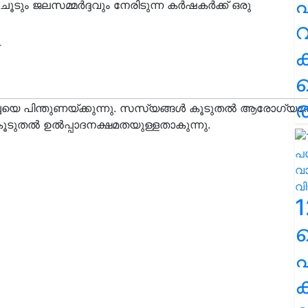
പ
ത് ചൂടും ജലസമ്മർദ്ദവും നേരിടുന്ന കർഷകർക്ക് ഒരു
വ
T
ര
1
പ
ക