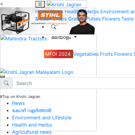
<
Home
News
Health & Herbs
Environment an
& Cash Crops
Grain & Pulses
Flowers
Taste
മലയാളം
MFOI 2024
Vegetables
Fruits
Flowers
#Top on Krishi Jagran
News
കോഴി വളർത്തൽ
Environment and Lifestyle
Health and Herbs
Agricultural news