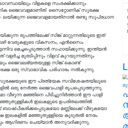
 കാലാവസ്ഥയിലും വിളകളെ സംരക്ഷിക്കാനും
ധുനിക ജൈവവളമാണിത്. സൈറ്റോണിക് സുരക്ഷ
- ലയിക്കുന്ന ജൈവവളമായതിനാൽ രണ്ടു സുപ്രധാന
ിക്കുന്ന രൂപത്തിലേക്ക് സിങ്ക് മാറ്റുന്നതിലൂടെ ഇത്
 അതുവഴി വേരുകളുടെ വികസനം, എന്‍സൈം
ിവ മെച്ചപ്പെടുത്താന്‍ സഹായിക്കുന്നു. ഇന്ത്യന്‍
 വളര്‍ച്ച മുരടിപ്പിനും വിളവ് കുറയുന്നതിനും
ും ജൈവലഭ്യതയുള്ള സിങ്ക് കൊണ്ട്
L
രക്ഷ ഒരു സ്വാഭാവിക പരിഹാരം നല്‍കുന്നു.
സുരക്ഷയുടെ ഈ പ്രത്യേക സവിശേഷതയിലൂടെ
്‍ ഒരു നേർത്ത ജൈവപാളി രൂപപ്പെടുത്തുന്നു.
ഴുന്ന മഞ്ഞിനെ പിടിച്ചുനിർത്താൻ ഈ പാളി
മഞ്ഞുതുള്ളികൾ ഇലകളുടെ ഉപരിതലത്തില്‍
സ
നീട് ബാഷ്പീകരിക്കപ്പെടുകയോ മണ്ണിലേക്ക് വീഴുകയോ
ഷ ഇലകളില്‍ മഞ്ഞുതുള്ളിയെ കൂടുതല്‍ നേരം
ർപ്പം ആഗിരണം ചെയ്യാൻ അനുവദിക്കുന്നു.
മ