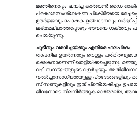
മഞ്ഞിനൊപ്പം, ലയിച്ച കാർബൺ ഡൈ ഓക്
പ്രകാശസംശ്ലേഷണ പ്രക്രിയയെ മെച്ചപ്പെ
ഊർജ്ജവും പോഷക ഉത്പാദനവും വർദ്ധിപ്പ
ലഭ്യമല്ലാത്തപ്പോഴും അവയെ ശക്തവും പച
ചെയ്യുന്നു.
ചൂടിനും വരൾച്ചയ്ക്കും എതിരെ ഫലപ്രദം
താപനില ഉയർന്നതും വെള്ളം പരിമിതവുമാ
രക്ഷകനാണെന്ന് തെളിയിക്കപ്പെടുന്നു. മഞ
വഴി സസ്യങ്ങളുടെ വളർച്ചയും അതിജീവനവു
വരൾച്ചാസാധ്യതയുള്ള പ്രദേശങ്ങളി
സീസണുകളിലും ഇത് പ്രത്യേകിച്ചും ഉപയോ
ജീവനോടെ നിലനിർത്തുക മാത്രമല്ല, അവയ