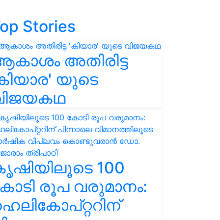
op Stories
ആകാശം അതിരിട്ട
കിയാര' യുടെ
വിജയകഥ
കൃഷിയിലൂടെ 100
ോടി രൂപ വരുമാനം:
െലികോപ്റ്ററിന്