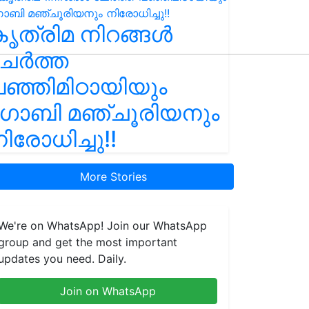
ൃത്രിമ നിറങ്ങൾ
ചേർത്ത
ഞ്ഞിമിഠായിയും
ഗോബി മഞ്ചൂരിയനും
ിരോധിച്ചു!!
More Stories
We're on WhatsApp! Join our WhatsApp
group and get the most important
updates you need. Daily.
Join on WhatsApp