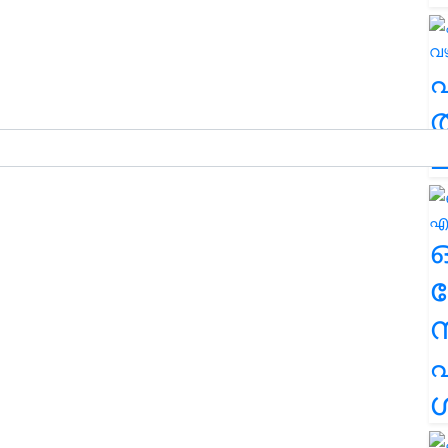
ത
ച
ര
എ
ശ