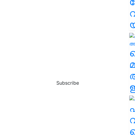
വ
വ
മ
Subscribe
ഈ
എ
വ