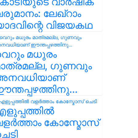
കോടിയുടെ വാർഷിക
രുമാനം: ലേഖ്‌റാം
യാദവിന്റെ വിജയകഥ
െറും മധുരം
ാത്രമല്ല, ഗുണവും
അനവധിയാണ്
ന്തപ്പഴത്തിനു...
ളുപ്പത്തിൽ
ളർത്താം കോസ്മോസ്
ചെടി