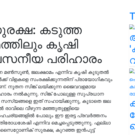
T
രക്ഷ: കടുത്ത
ത്തിലും കൃഷി
'
വസനീയ പരിഹാരം
്ന മൺസൂൺ, ജലക്ഷാമം എന്നിവ കൃഷി കൂടുതൽ
ക്ക് വിളകളെ സംരക്ഷിക്കുന്നതിന് പ്രായോഗികവും
. നൂതന സിങ്ക് ലയിക്കുന്ന ജൈവവളമായ
ാരം നൽകുന്നു. സിങ്ക് പോലുള്ള സുപ്രധാന
സ്യങ്ങളെ ഇത് സഹായിക്കുന്നു, കൂടാതെ ജല
 രാവിലെ വീഴുന്ന മഞ്ഞുതുള്ളിയെ
ക
സാഹചര്യങ്ങളിൽ പോലും ഈ ഇരട്ട പ്രവർത്തനം
ോധശേഷി എന്നിവ മെച്ചപ്പെടുത്തുന്നു. എല്ലാ
ഹ
യ സൈറ്റോണിക് സുരക്ഷ, കുറഞ്ഞ ഇൻപുട്ട്