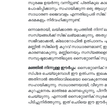
സുരക്ഷ ഉയർന്നു വന്നിട്ടുണ്ട്. പ്രതികൂല
പോഷിപ്പിക്കാനും സഹായിക്കുന്ന ഒരു ആ
സാധാരണ ജൈവവളം എന്നതിലുപരി സിങ്ക് 
കടമകളും നിർവഹിക്കുന്നുണ്ട്.
ഒന്നാമതായി, ലയിക്കാത്ത രൂപത്തില്‍ നിന്ന് ലയ
സസ്യങ്ങള്‍ക്ക് സിങ്ക് ലഭ്യമാക്കുന്നു,
സജീവമാക്കല്‍, ക്ലോറോഫില്‍ ഉത്പാദനം എന്ന
മണ്ണില്‍ സിങ്കിന്റെ കുറവ് സാധാരണമാണ്, ഇത്
കാരണമാകുന്നു. മണ്ണിനെയും സസ്യങ്ങളെയ
സമ്പുഷ്ടമാക്കുന്നതിലൂടെ സൈറ്റോണിക് സു
മഞ്ഞില്‍ നിന്നുള്ള ഈർപ്പം:
സൈറ്റോണിക് 
സ്പ്രേ ചെയ്യുമ്പോൾ ഈ ഉത്പന്നം ഇലകളില
അതിനാൽ അതിരാവിലെയോ വൈകുന്നേരമോ വീ
സഹായിക്കുന്നു. സാധാരണയായി, വീഴുന്ന 
കുറച്ചുനേരം മാത്രമേ കാണപ്പെടുന്നു, പിന്
ചെയ്യുന്നു. എന്നാൽ സൈറ്റോണിക് സുരക്
പിടിച്ചുനിര്‍ത്തുന്നു, ഇത് ചെടിയെ ഈ ഈ