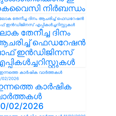
കെവൈസി നിർബന്ധം
ോക തേനീച്ച ദിനം
ആചരിച്ച് ഫെഡറേഷൻ
ഓഫ് ഇൻഡിജിനസ്
പ്പികൾച്ചറിസ്റ്റുകൾ
ഇന്നത്തെ കാർഷിക
വാർത്തകൾ
0/02/2026