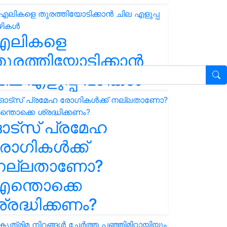
എലികളെ
ുരത്തിയോടിക്കാൻ
ില എളുപ്പ വഴികൾ
ഓട്സ് പ്രമേഹ
ോഗികൾക്ക്
നല്ലതാണോ?
ന്തൊക്കെ
്രദ്ധിക്കണം?