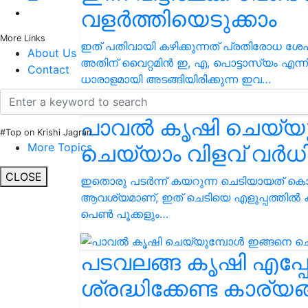
വളർത്തിയെടുക്കാം
More Links
ഇത് പതിവായി കഴിക്കുന്നത് പ്രതിരോധ ശേഷ
About Us
അതിന് വൈറ്റമിൻ ഇ, എ, പൊട്ടാസ്യം എന്ന
Contact
ധാരാളമായി അടങ്ങിയിരിക്കുന്ന ഇവ…
പാവൽ കൃഷി ചെയ്യു
#Top on Krishi Jagran
ചെയ്യാം വിളവ് വർധിക
More Topics
CLOSE
ഇതൊരു പടർന്ന് കയറുന്ന ചെടിയായത് കൊണ
ആവശ്യമാണ്, ഇത് ചെടിയെ എളുപ്പത്തിൽ 
പെൺ പൂക്കളും…
പടവലങ്ങ കൃഷി എപ്പ
ശ്രദ്ധിക്കേണ്ട കാര്യ