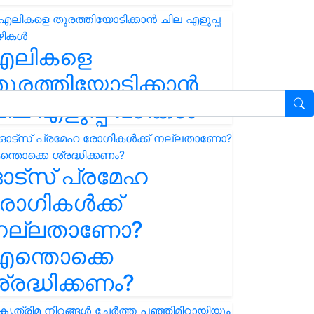
എലികളെ
ുരത്തിയോടിക്കാൻ
ില എളുപ്പ വഴികൾ
ഓട്സ് പ്രമേഹ
ോഗികൾക്ക്
നല്ലതാണോ?
ന്തൊക്കെ
്രദ്ധിക്കണം?