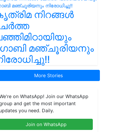
ൃത്രിമ നിറങ്ങൾ
ചേർത്ത
ഞ്ഞിമിഠായിയും
ഗോബി മഞ്ചൂരിയനും
ിരോധിച്ചു!!
More Stories
We're on WhatsApp! Join our WhatsApp
group and get the most important
updates you need. Daily.
Join on WhatsApp