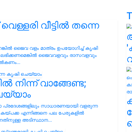
T
വെള്ളരി വീട്ടിൽ തന്നെ
'
്കിൽ ജൈവ വളം മാത്രം ഉപയോഗിച്ച് കൃഷി
വ് ലഭിക്കണമെങ്കിൽ ജൈവവളവും രാസവളവും
് നൽകണം…
 നിന്ന് വാങ്ങേണ്ട;
െയ്യാം
ലാ പ്രദേശങ്ങളിലും സാധാരണയായി വളരുന്ന
ക
, കയ്പക്ക എന്നിങ്ങനെ പല പേരുകളിൽ
ന്നതിനുള്ള അടിസ്ഥാന…
ഹ