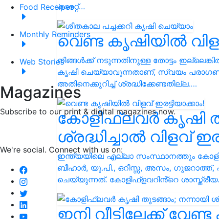
കാരറ്റ്…
Food Receipes
Monthly Reminders
വെണ്ട കൃഷിയിൽ വിളവ്
നിങ്ങൾക്ക് നടുന്നതിനുള്ള തോട്ടം ഇല്ലെ
Web Stories
കൃഷി ചെയ്യാവുന്നതാണ്, സ്വയം പരാഗണ ന
അതിനെക്കുറിച്ച് ശ്രദ്ധിക്കേണ്ടതില്ല.…
Magazines
Subscribe to our print & digital magazines now.
കോളിഫ്ലവർ കൃഷി തു
ശ്രദ്ധിച്ചാൽ വിളവ് ഇരട
We're social. Connect with us on:
ഇന്ത്യയിലെ എല്ലാ സംസ്ഥാനത്തും കോള
ബീഹാർ, യു.പി., ഒറീസ്സ, അസം, ഗുജറാത്ത
ചെയ്യുന്നത്. കോളിഫ്ളവറിൻ്റെ ശാസ്ത്രീ
ഇനി വീട്ടിലേക്ക് വേണ്ട