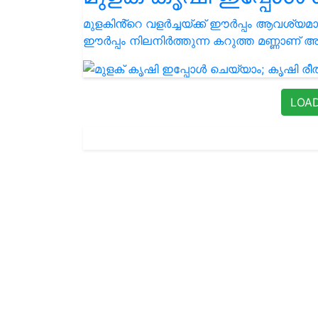
മുളകിൻ്റെ വളർച്ചയ്ക്ക് ഈർപ്പം ആവശ്യമ
ഈർപ്പം നിലനിർത്തുന്ന കറുത്ത മണ്ണാണ്
LOA