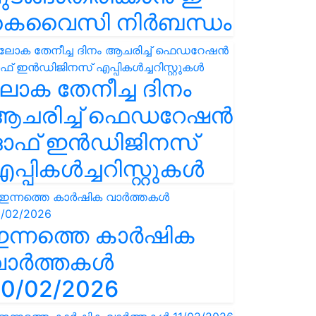
കെവൈസി നിർബന്ധം
ോക തേനീച്ച ദിനം
ആചരിച്ച് ഫെഡറേഷൻ
ഓഫ് ഇൻഡിജിനസ്
പ്പികൾച്ചറിസ്റ്റുകൾ
ഇന്നത്തെ കാർഷിക
വാർത്തകൾ
0/02/2026