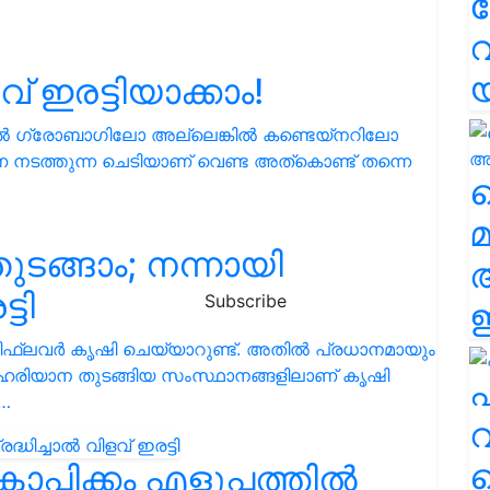
വ
 ഇരട്ടിയാക്കാം!
ങ്കിൽ ഗ്രോബാഗിലോ അല്ലെങ്കിൽ കണ്ടെയ്നറിലോ
ടത്തുന്ന ചെടിയാണ് വെണ്ട അത്കൊണ്ട് തന്നെ
വ
മ
ടങ്ങാം; നന്നായി
്ടി
Subscribe
ഈ
ിഫ്ലവർ കൃഷി ചെയ്യാറുണ്ട്. അതിൽ പ്രധാനമായും
്, ഹരിയാന തുടങ്ങിയ സംസ്ഥാനങ്ങളിലാണ് കൃഷി
എ
യ…
വ
 കാപ്സിക്കം എളുപ്പത്തിൽ