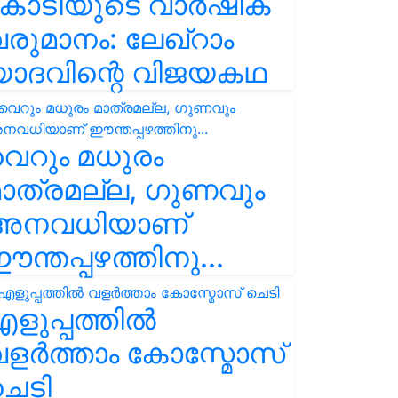
കോടിയുടെ വാർഷിക
രുമാനം: ലേഖ്‌റാം
യാദവിന്റെ വിജയകഥ
െറും മധുരം
ാത്രമല്ല, ഗുണവും
അനവധിയാണ്
ന്തപ്പഴത്തിനു...
ളുപ്പത്തിൽ
ളർത്താം കോസ്മോസ്
ചെടി