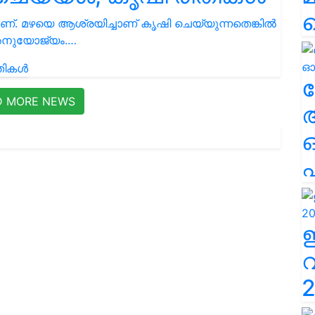
ാണ്. മഴയെ ആശ്രയിച്ചാണ് കൃഷി ചെയ്യുന്നതെങ്കിൽ
 അനുയോജ്യം.…
ല
D MORE NEWS
എ
2