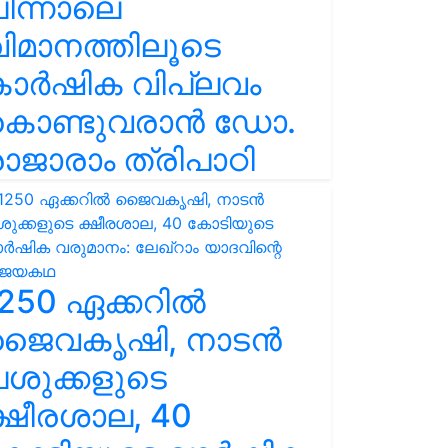
ിന്നാലെ
ിമാനത്തിലൂടെ
കാർഷിക വിപ്ലവം
കൊണ്ടുവരാൻ ഡോ.
ാജാരാം ത്രിപാഠി
250 ഏക്കറിൽ
ജൈവകൃഷി, നാടൻ
ശുക്കളുടെ
്ഷീരശാല, 40