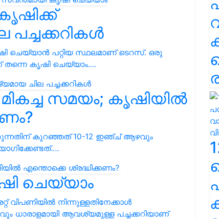
പ
ൃഷിക്ക്
വ
പച്ചക്കറികൾ
ഷി ചെയ്യാൻ പറ്റിയ സ്ഥലമാണ് ടെറസ്. ഒരു
ന്ന് തന്നെ കൃഷി ചെയ്യാം.…
ര
ള മികച്ച സമയം; കൃഷിയിൽ
്കണം?
തുന്നതിന് കുറഞ്ഞത് 10-12 ഇഞ്ച് ആഴവും
1
ാഗിക്കേണ്ടത്.…
ൃഷി ചെയ്യാം
പ
ക
്റ് വിപണിയിൽ നിന്നുള്ളതിനേക്കാൾ
വും ധാരാളമായി ആവശ്യമുള്ള പച്ചക്കറിയാണ്