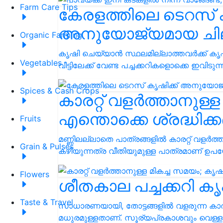
Farm Care Tips
കേരളത്തിലെ ടെറസ് ക
അനുയോജ്യമായ ചില 
Organic Farming
കൃഷി ചെയ്യാൻ സ്ഥലമില്ലാത്തവർക്ക് കൃ
Vegetables
വീട്ടിലേക്ക് വേണ്ട പച്ചക്കറികളൊക്കെ ഇവിടു
Spices & Cash Crops
കാരറ്റ് വളർത്താനുള്
എന്തൊക്കെ ശ്രദ്ധിക
Fruits
മണ്ണിലല്ലാതെ പാത്രങ്ങളിൽ കാരറ്റ് വളർത്
Grain & Pulses
കഴിയുന്നത്ര വീതിയുമുള്ള പാത്രമാണ് ഉപയേ
Flowers
ശീതകാല പച്ചക്കറി ക
Taste & Travel
സാധാരണയായി, തോട്ടങ്ങളിൽ വളരുന്ന കാരറ
മധുരമുള്ളതാണ്. സൂര്യപ്രകാശവും വെള്ള