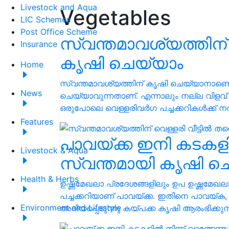
Livestock and Aqua
Vegetables
LIC Schemes
Post Office Scheme
സ്വന്തമാവശ്യത്തിന് 
Insurance
കൃഷി ചെയ്യാം
Home
സ്വന്തമാവശ്യത്തിന് കൃഷി ചെയ്യാനാണെങ
News
ചെയ്യാവുന്നതാണ്. എന്നാലും നല്ല വിള
ഒരുപോലെ വെള്ളരിവർഗ പച്ചക്കറികൾക്ക
Features
പാവയ്ക്ക ഇനി കടകളിൽ
Livestock & Aqua
സ്വന്തമായി കൃഷി ച
Health & Herbs
ഉഷ്ണമേഖലാ പ്രദേശങ്ങളിലും ഉപ ഉഷ്ണമേഖ
പച്ചക്കറിയാണ് പാവയ്ക്ക. ഇതിനെ പാവയ്ക
Environment and Lifestyle
അറിയപ്പെടുന്നു കയ്പക്ക കൃഷി ആരംഭിക്കു