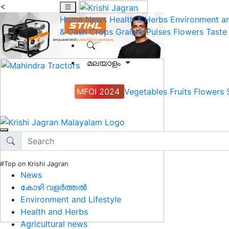
<
Home
News
Health & Herbs
Environment an
& Cash Crops
Grain & Pulses
Flowers
Taste
മലയാളം
MFOI 2024
Vegetables
Fruits
Flowers
#Top on Krishi Jagran
News
കോഴി വളർത്തൽ
Environment and Lifestyle
Health and Herbs
Agricultural news