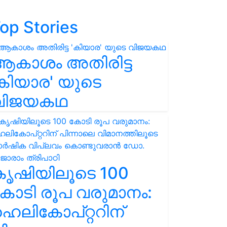
op Stories
ആകാശം അതിരിട്ട
കിയാര' യുടെ
വിജയകഥ
കൃഷിയിലൂടെ 100
ോടി രൂപ വരുമാനം:
െലികോപ്റ്ററിന്