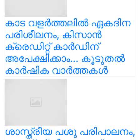
കാട വളര്‍ത്തലിൽ ഏകദിന
പരിശീലനം, കിസാൻ
ക്രെഡിറ്റ് കാർഡിന്
അപേക്ഷിക്കാം... കൂടുതൽ
കാർഷിക വാർത്തകൾ
ശാസ്ത്രീയ പശു പരിപാലനം,