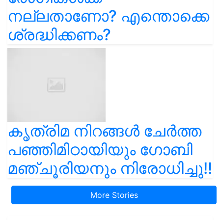
നല്ലതാണോ? എന്തൊക്കെ
ശ്രദ്ധിക്കണം?
കൃത്രിമ നിറങ്ങൾ ചേർത്ത
പഞ്ഞിമിഠായിയും ഗോബി
മഞ്ചൂരിയനും നിരോധിച്ചു!!
More Stories