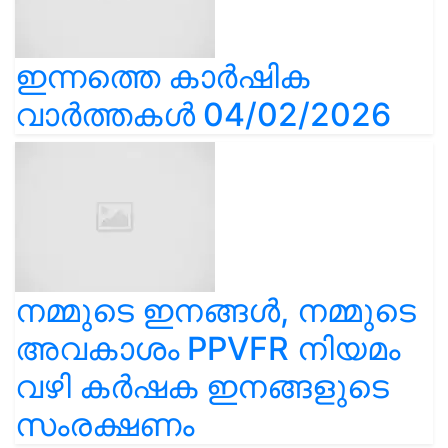
ഇന്നത്തെ കാർഷിക
വാർത്തകൾ 04/02/2026
നമ്മുടെ ഇനങ്ങൾ, നമ്മുടെ
അവകാശം PPVFR നിയമം
വഴി കർഷക ഇനങ്ങളുടെ
സംരക്ഷണം