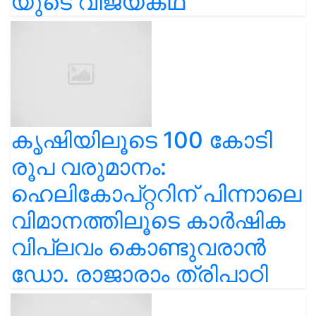
യുടെ വിജയകഥ
കൃഷിയിലൂടെ 100 കോടി
രൂപ വരുമാനം:
ഹെലികോപ്റ്ററിന് പിന്നാലെ
വിമാനത്തിലൂടെ കാർഷിക
വിപ്ലവം കൊണ്ടുവരാൻ
ഡോ. രാജാരാം ത്രിപാഠി