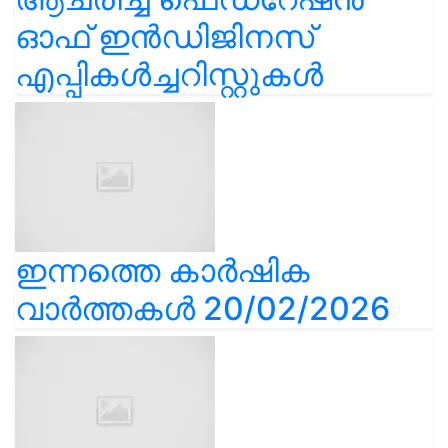
ഓഫ് ഇൻഡിജിനസ്
എപ്പികൾച്ചറിസ്റ്റുകൾ
ഇന്നത്തെ കാർഷിക
വാർത്തകൾ 20/02/2026