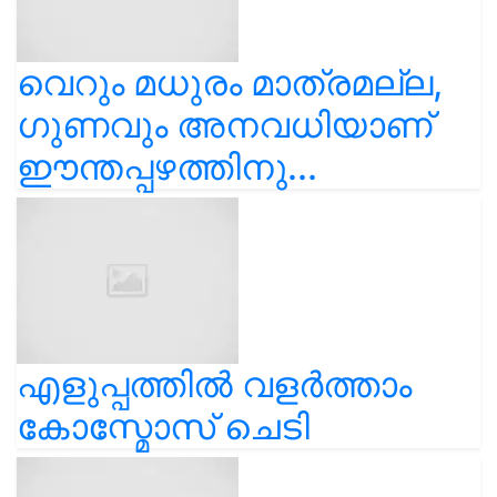
വെറും മധുരം മാത്രമല്ല,
ഗുണവും അനവധിയാണ്
ഈന്തപ്പഴത്തിനു...
എളുപ്പത്തിൽ വളർത്താം
കോസ്മോസ് ചെടി