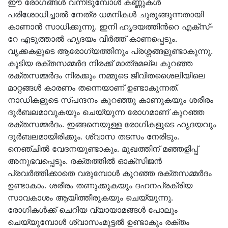
ഈ രോഗങ്ങൾ വന്നിടുമ്പോൾ കണ്ണുകൾ
പരിശോധിച്ചാൽ നേത്ര ധമനികൾ ചുരുങ്ങുന്നതായി
കാണാൻ സാധിക്കുന്നു. ഇനി ഹൃദയത്തിൻറെ എക്സ്-
റേ എടുത്താൽ ഹൃദയം വീർത്ത് കാണപ്പെടും.
വൃക്കകളുടെ ആരോഗ്യത്തിനും പ്രശ്നങ്ങളുണ്ടാകുന്നു.
കൂടിയ രക്തസമ്മർദ നിരക്ക് മാത്രമല്ല കുറഞ്ഞ
രക്തസമ്മർദം നിരക്കും നമ്മുടെ ജീവിതശൈലിയിലെ
മാറ്റങ്ങൾ കാരണം തന്നെയാണ് ഉണ്ടാകുന്നത്.
നാഡികളുടെ സ്പന്ദനം കുറഞ്ഞു കാണുകയും ശരീരം
ദുർബലമാവുകയും ചെയ്യുന്ന രോഗമാണ് കുറഞ്ഞ
രക്തസമ്മർദം. ഇങ്ങനെയുള്ള രോഗികളുടെ ഹൃദയവും
ദുർബലമായിരിക്കും. ശ്വാസ തടസം നേരിടും.
നെഞ്ചിൽ വേദനയുണ്ടാകും. മുഖത്തിന് മഞ്ഞളിപ്പ്
അനുഭവപ്പെടും. രക്തത്തിൽ ഓക്സിജൻ
പ്രവർത്തിക്കാതെ വരുമ്പോൾ കുറഞ്ഞ രക്തസമ്മർദം
ഉണ്ടാകാം. ശരീരം തണുക്കുകയും ദഹനപ്രക്രിയ
സാവകാശം ആയിത്തീരുകയും ചെയ്യുന്നു.
രോഗികൾക്ക് ചെറിയ വ്യായാമങ്ങൾ പോലും
ചെയ്യുമ്പോൾ ശ്വാസംമുട്ടൽ ഉണ്ടാകും രക്തം