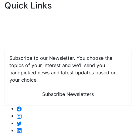
Quick Links
Home
News
Health & Herbs
Environment and Lifestyle
Features
Livestock & Aqua
Farm Care Tips
Organic
Farming
#FTB
Vegetables
Fruits
Spices & Cash Crops
Grain & Pulses
Flowers
Taste & Travel
Food Receipes
Monthly Reminders
Subscribe to our Newsletter. You choose the
topics of your interest and we'll send you
handpicked news and latest updates based on
your choice.
Subscribe Newsletters