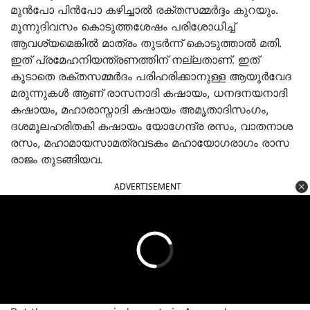
മുൻപോ പിൻപോ കഴിച്ചാൽ രക്തസമ്മർദ്ദം കുറയും.
മൂന്നുദിവസം കൊടുത്തശേഷം പരിശോധിച്ച്
ആവശ്യമെങ്കിൽ മാത്രം തുടർന്ന് കൊടുത്താൽ മതി.
ഇത് പ്രമേഹനിയന്ത്രണത്തിന് നല്ലതാണ്. ഇത്
കൂടാതെ രക്തസമ്മർദം പരിഹരിക്കാനുള്ള ആയുർവേദ
മരുന്നുകൾ ആണ് രാസനാദി കഷായം, ധനദനയനാദി
കഷായം, മഹാരാസ്നാദി കഷായം അമൃതാദിസംഗം,
ദശമൂലഹരിതകി കഷായം യോഗേന്ദ്ര രസം, വാതനാശ
രസം, മഹാമായസാമത്രവടകം മഹായോഗരാഗം രാസ
രാജം തുടങ്ങിയവ.
ADVERTISEMENT