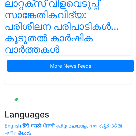
ലാറ്റക്സ് വിളവെടുപ്പ്
സാങ്കേതികവിദ്യ:
പരിശീലന പരിപാടികൾ...
കൂടുതൽ കാർഷിക
വാർത്തകൾ
More News Feeds
Languages
English
हिंदी
मराठी
ਪੰਜਾਬੀ
தமிழ்
മലയാളം
বাংলা
ಕನ್ನಡ
ଓଡିଆ
অসমীয়া
తెలుగు