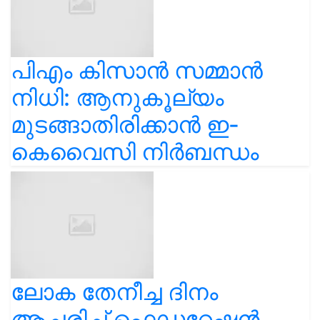
പിഎം കിസാൻ സമ്മാൻ
നിധി: ആനുകൂല്യം
മുടങ്ങാതിരിക്കാൻ ഇ-
കെവൈസി നിർബന്ധം
ലോക തേനീച്ച ദിനം
ആചരിച്ച് ഫെഡറേഷൻ