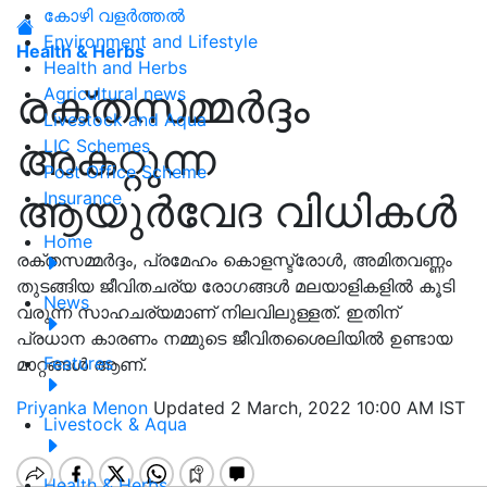
കോഴി വളർത്തൽ
Environment and Lifestyle
Health & Herbs
Health and Herbs
രക്തസമ്മർദ്ദം
Agricultural news
Livestock and Aqua
അകറ്റുന്ന
LIC Schemes
Post Office Scheme
ആയുർവേദ വിധികൾ
Insurance
Home
രക്തസമ്മർദ്ദം, പ്രമേഹം കൊളസ്ട്രോൾ, അമിതവണ്ണം
തുടങ്ങിയ ജീവിതചര്യ രോഗങ്ങൾ മലയാളികളിൽ കൂടി
News
വരുന്ന സാഹചര്യമാണ് നിലവിലുള്ളത്. ഇതിന്
പ്രധാന കാരണം നമ്മുടെ ജീവിതശൈലിയിൽ ഉണ്ടായ
Features
മാറ്റങ്ങൾ ആണ്.
Priyanka Menon
Updated 2 March, 2022 10:00 AM IST
Livestock & Aqua
Health & Herbs