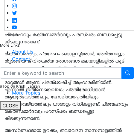
പ്രമേഹവും രക്തസമ്മർദവും പരസ്പരം ബന്ധപ്പെട്ടു
കിടക്കുന്നതാണ്.
More Links
About Us
രക്തസമ്മർദ്ദം, പ്രമേഹം കൊളസ്ട്രോൾ, അമിതവണ്ണം
Contact
തുടങ്ങിയ ജീവിതചര്യ രോഗങ്ങൾ മലയാളികളിൽ കൂടി
വരുന്ന സാഹചര്യമാണ് നിലവിലുള്ളത്. ഇതിന്
പ്രധാന കാരണം നമ്മുടെ ജീവിതശൈലിയിൽ ഉണ്ടായ
മാറ്റങ്ങൾ ആണ്. പ്രത്യേകിച്ച് ആഹാരരീതിയിൽ.
#Top on Krishi Jagran
എന്നാൽ ഇതിനെയെല്ലാം പ്രതിരോധിക്കാൻ
More Topics
ആയുർവേദത്തിലും, ഹോമിയോപ്പതിയിലും,
നാട്ടുവൈദ്യത്തിലും ധാരാളം വിധികളുണ്ട്. പ്രമേഹവും
CLOSE
രക്തസമ്മർദവും പരസ്പരം ബന്ധപ്പെട്ടു
കിടക്കുന്നതാണ്.
അസ്വസ്ഥമായ ഉറക്കം, തലവേദന നാസനാളത്തിൽ