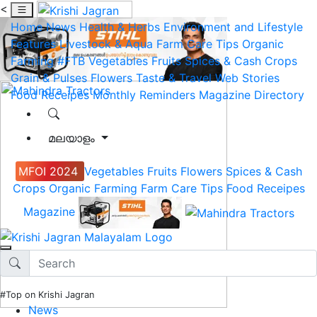
<
Home
News
Health & Herbs
Environment and Lifestyle
Features
Livestock & Aqua
Farm Care Tips
Organic
Farming
#FTB
Vegetables
Fruits
Spices & Cash Crops
Grain & Pulses
Flowers
Taste & Travel
Web Stories
Food Receipes
Monthly Reminders
Magazine
Directory
മലയാളം
MFOI 2024
Vegetables
Fruits
Flowers
Spices & Cash
Crops
Organic Farming
Farm Care Tips
Food Receipes
Magazine
#Top on Krishi Jagran
News