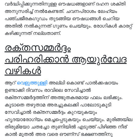
വർദ്ധിപ്പിക്കുന്നതിനുള്ള ഔഷധങ്ങളാണ് ദഹന ശക്തി
അനുസരിച്ച് നൽകേണ്ടത്. ചവനപ്രാശം ലേഹ്യം
പഞ്ചജീരകഗുഡം തുടങ്ങിയ ഔഷധങ്ങൾ ചെറിയ
അതിൽ നൽകുന്നത് ഗുണം ചെയ്യും. രോഗികൾ കാരറ്റ്
കഴിക്കുന്നത് നല്ലതാണ്.
രക്തസമ്മർദ്ദം
പരിഹരിക്കാൻ ആയുർവേദ
വഴികൾ
ആറ്
വെളുത്തുള്ളി
അല്ലി കൊണ്ട് പാൽക്കഷായം
ഉണ്ടാക്കി ദിവസം രാവിലെ സേവിച്ചാൽ
രക്തസമ്മർദ്ദത്തിന് അത്ഭുതകരമായ ഫലം ലഭിക്കും.
കൂടാതെ തഴുതാമ അരച്ചുകലക്കി പാലോടുകൂടി
സേവിച്ചാൽ രക്തസമ്മർദ്ദം കുറയുകയും
ഹൃദയാരോഗ്യം മെച്ചപ്പെടുകയും ചെയ്യും. മുരിങ്ങയില
തിരുമിയോ ചതച്ചോ തുണിയിൽ എടുത്ത് പിഴിഞ്ഞ നീര്
കാൽ മുതൽ അര വരെ ഔണ്സ് ഭക്ഷണത്തിനു