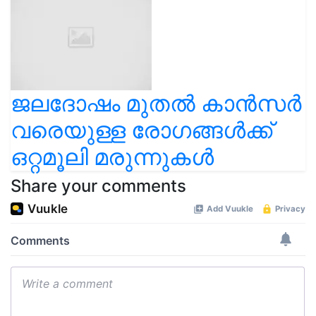
ജലദോഷം മുതൽ കാൻസർ
വരെയുള്ള രോഗങ്ങൾക്ക്
ഒറ്റമൂലി മരുന്നുകൾ
Share your comments