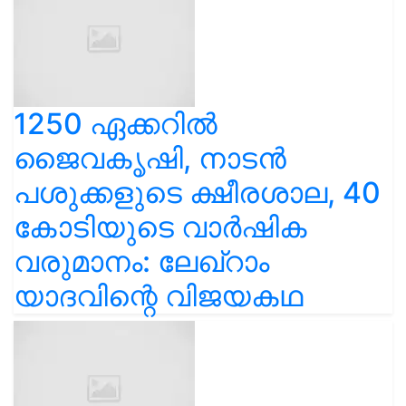
1250 ഏക്കറിൽ
ജൈവകൃഷി, നാടൻ
പശുക്കളുടെ ക്ഷീരശാല, 40
കോടിയുടെ വാർഷിക
വരുമാനം: ലേഖ്‌റാം
യാദവിന്റെ വിജയകഥ