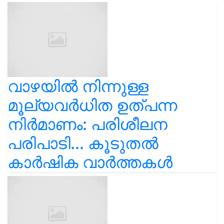
വാഴയിൽ നിന്നുള്ള
മൂല്യവർധിത ഉത്പന്ന
നിർമാണം: പരിശീലന
പരിപാടി... കൂടുതൽ
കാർഷിക വാർത്തകൾ