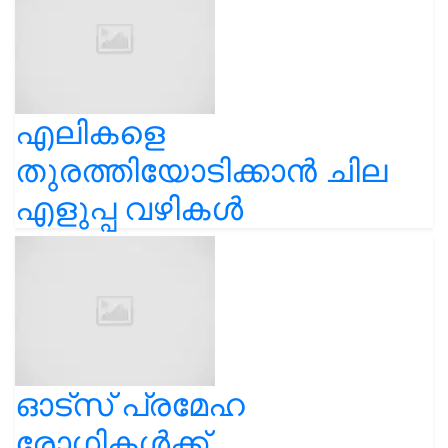
എലികളെ
തുരത്തിയോടിക്കാൻ ചില
എളുപ്പ വഴികൾ
ഓട്സ് പ്രമേഹ
രോഗികൾക്ക്