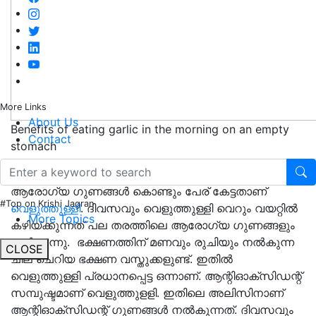
More Links
About Us
Benefits of eating garlic in the morning on an empty
Contact
stomach
വിഭവങ്ങൾക്ക് രുചി പകരാൻ മാത്രമല്ല, പല വിധ
ആരോഗ്യ ഗുണങ്ങൾ കൊണ്ടും പേര് കേട്ടതാണ്
#Top on Krishi Jagran
വെളുത്തുള്ളി
. ദിവസവും വെളുത്തുള്ളി വെറും വയറ്റിൽ
More Topics
കഴിയ്ക്കുന്നത് പല തരത്തിലെ ആരോഗ്യ ഗുണങ്ങളും
നൽകുന്നു. ഭക്ഷണത്തിന് മണവും രുചിയും നൽകുന്ന
CLOSE
ചില ചെറിയ ഭക്ഷണ വസ്തുക്കളുണ്ട്. ഇതിൽ
വെളുത്തുള്ളി പ്രധാനപ്പെട്ട ഒന്നാണ്. ആന്റിഓക്‌സിഡന്റ്
സമ്പുഷ്ടമാണ് വെളുത്തുളളി. ഇതിലെ അലിസിനാണ്
ആന്റിഓക്‌സിഡന്റ് ഗുണങ്ങൾ നൽകുന്നത്. ദിവസവും