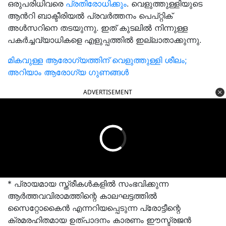
ഒരുപരിധിവരെ
പ്രതിരോധിക്കും
. വെളുത്തുള്ളിയുടെ
ആൻറി ബാക്ടീരിയൽ പ്രവർത്തനം പെപ്റ്റിക്
അൾസറിനെ തടയുന്നു. ഇത് കുടലിൽ നിന്നുള്ള
പകർച്ചവ്യാധികളെ എളുപ്പത്തിൽ ഇല്ലാതാക്കുന്നു.
മികവുള്ള ആരോഗ്യത്തിന് വെളുത്തുള്ളി ശീലം;
അറിയാം ആരോഗ്യ ഗുണങ്ങൾ
ADVERTISEMENT
* പ്രായമായ സ്ത്രീകൾകളിൽ സംഭവിക്കുന്ന
ആർത്തവവിരാമത്തിന്റെ കാലഘട്ടത്തിൽ
സൈറ്റോകൈൻ എന്നറിയപ്പെടുന്ന പ്രോട്ടീന്റെ
ക്രമരഹിതമായ ഉത്പാദനം കാരണം ഈസ്ട്രജൻ