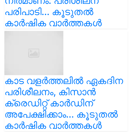
നിർമാണം: പരിശീലന
പരിപാടി... കൂടുതൽ
കാർഷിക വാർത്തകൾ
കാട വളര്‍ത്തലിൽ ഏകദിന
പരിശീലനം, കിസാൻ
ക്രെഡിറ്റ് കാർഡിന്
അപേക്ഷിക്കാം... കൂടുതൽ
കാർഷിക വാർത്തകൾ