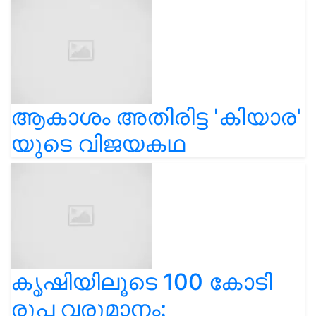
ആകാശം അതിരിട്ട 'കിയാര'
യുടെ വിജയകഥ
കൃഷിയിലൂടെ 100 കോടി
രൂപ വരുമാനം: