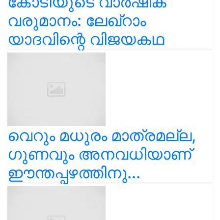
കോടിയുടെ വാർഷിക
വരുമാനം: ലേഖ്‌റാം
യാദവിന്റെ വിജയകഥ
വെറും മധുരം മാത്രമല്ല,
ഗുണവും അനവധിയാണ്
ഈന്തപ്പഴത്തിനു...