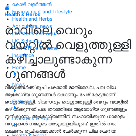
കോഴി വളർത്തൽ
Environment and Lifestyle
Health & Herbs
Health and Herbs
രാവിലെ വെറും
Agricultural news
Livestock and Aqua
വയറ്റിൽ വെളുത്തുള്ളി
LIC Schemes
Post Office Scheme
കഴിച്ചാലുണ്ടാകുന്ന
Insurance
Home
ഗുണങ്ങൾ
News
വിഭവങ്ങൾക്ക് രുചി പകരാൻ മാത്രമല്ല, പല വിധ
ആരോഗ്യ ഗുണങ്ങൾ കൊണ്ടും പേര് കേട്ടതാണ്
Features
വെളുത്തുള്ളി. ദിവസവും വെളുത്തുള്ളി വെറും വയറ്റിൽ
കഴിയ്ക്കുന്നത് പല തരത്തിലെ ആരോഗ്യ ഗുണങ്ങളും
നൽകുന്നു. ആരോഗ്യത്തിന് സഹായിക്കുന്ന ധാരാളം
Livestock & Aqua
വസ്തുക്കൾ നമ്മുടെ അടുക്കളയിലുണ്ട്. ഇതിൽ നാം
ഭക്ഷണം രുചികരമാക്കാൻ ചേർക്കുന്ന ചില ചെറിയ
Health & Herbs