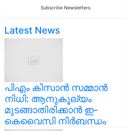
Subscribe Newsletters
Latest News
പിഎം കിസാൻ സമ്മാൻ
നിധി: ആനുകൂല്യം
മുടങ്ങാതിരിക്കാൻ ഇ-
കെവൈസി നിർബന്ധം