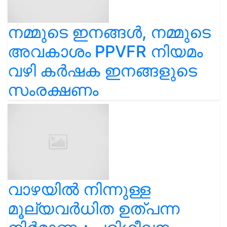
നമ്മുടെ ഇനങ്ങൾ, നമ്മുടെ
അവകാശം PPVFR നിയമം
വഴി കർഷക ഇനങ്ങളുടെ
സംരക്ഷണം
വാഴയിൽ നിന്നുള്ള
മൂല്യവർധിത ഉത്പന്ന