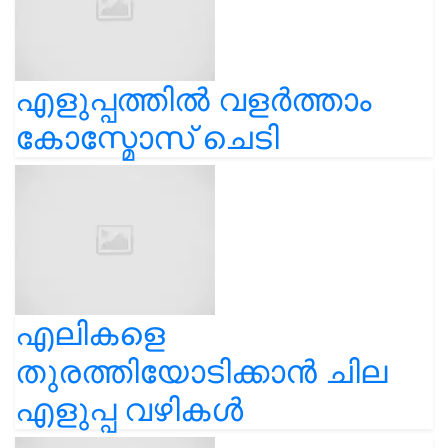
എളുപ്പത്തിൽ വളർത്താം
കോസ്മോസ് ചെടി
എലികളെ
തുരത്തിയോടിക്കാൻ ചില
എളുപ്പ വഴികൾ