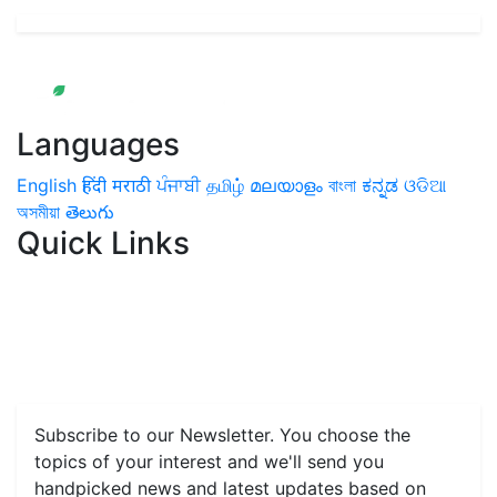
Languages
English
हिंदी
मराठी
ਪੰਜਾਬੀ
தமிழ்
മലയാളം
বাংলা
ಕನ್ನಡ
ଓଡିଆ
অসমীয়া
తెలుగు
Quick Links
Home
News
Health & Herbs
Environment and Lifestyle
Features
Livestock & Aqua
Farm Care Tips
Organic
Farming
#FTB
Vegetables
Fruits
Spices & Cash Crops
Grain & Pulses
Flowers
Taste & Travel
Food Receipes
Monthly Reminders
Subscribe to our Newsletter. You choose the
topics of your interest and we'll send you
handpicked news and latest updates based on