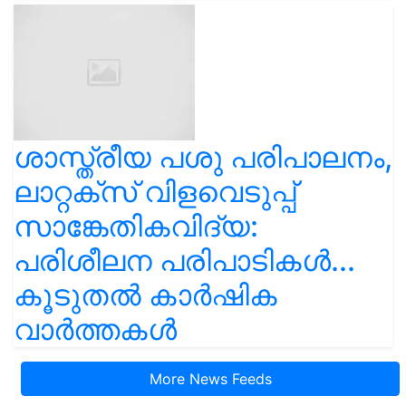
ശാസ്ത്രീയ പശു പരിപാലനം,
ലാറ്റക്സ് വിളവെടുപ്പ്
സാങ്കേതികവിദ്യ:
പരിശീലന പരിപാടികൾ...
കൂടുതൽ കാർഷിക
വാർത്തകൾ
More News Feeds