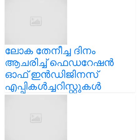
ലോക തേനീച്ച ദിനം
ആചരിച്ച് ഫെഡറേഷൻ
ഓഫ് ഇൻഡിജിനസ്
എപ്പികൾച്ചറിസ്റ്റുകൾ