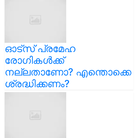
ഓട്സ് പ്രമേഹ
രോഗികൾക്ക്
നല്ലതാണോ? എന്തൊക്കെ
ശ്രദ്ധിക്കണം?