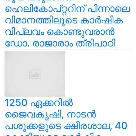
ഹെലികോപ്റ്ററിന് പിന്നാലെ
വിമാനത്തിലൂടെ കാർഷിക
വിപ്ലവം കൊണ്ടുവരാൻ
ഡോ. രാജാരാം ത്രിപാഠി
1250 ഏക്കറിൽ
ജൈവകൃഷി, നാടൻ
പശുക്കളുടെ ക്ഷീരശാല, 40