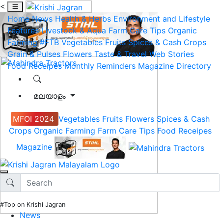
<
Home
News
Health & Herbs
Environment and Lifestyle
Features
Livestock & Aqua
Farm Care Tips
Organic
Farming
#FTB
Vegetables
Fruits
Spices & Cash Crops
Grain & Pulses
Flowers
Taste & Travel
Web Stories
Food Receipes
Monthly Reminders
Magazine
Directory
മലയാളം
MFOI 2024
Vegetables
Fruits
Flowers
Spices & Cash
Crops
Organic Farming
Farm Care Tips
Food Receipes
Magazine
#Top on Krishi Jagran
News