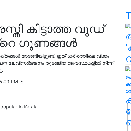
T
്തി കിട്ടാത്ത വുഡ്
ൻ്റെ ഗുണങ്ങൾ
'
്ങൾ അടങ്ങിയിട്ടുണ്ട്, ഇത് ശരീരത്തിലെ വീക്കം
്വലന മലവിസർജ്ജനം തുടങ്ങിയ അവസ്ഥകളിൽ നിന്ന്
ു.
 5:03 PM IST
ക
ഹ