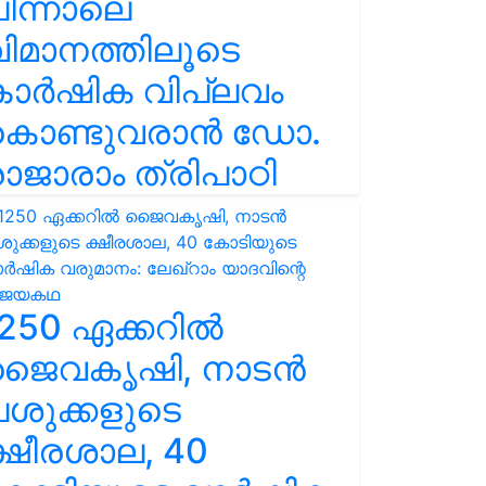
ിന്നാലെ
ിമാനത്തിലൂടെ
കാർഷിക വിപ്ലവം
കൊണ്ടുവരാൻ ഡോ.
ാജാരാം ത്രിപാഠി
250 ഏക്കറിൽ
ജൈവകൃഷി, നാടൻ
ശുക്കളുടെ
്ഷീരശാല, 40