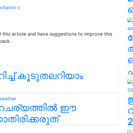
vitamin c
d this article and have suggestions to improve this
ല
back.
എ
ിച്ച് കൂടുതലറിയാം
ാഹചര്യത്തിൽ ഈ
കാതിരിക്കരുത്
2