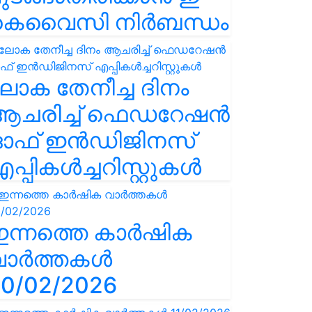
കെവൈസി നിർബന്ധം
ോക തേനീച്ച ദിനം
ആചരിച്ച് ഫെഡറേഷൻ
ഓഫ് ഇൻഡിജിനസ്
പ്പികൾച്ചറിസ്റ്റുകൾ
ഇന്നത്തെ കാർഷിക
വാർത്തകൾ
0/02/2026