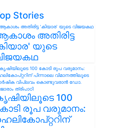
op Stories
ആകാശം അതിരിട്ട
കിയാര' യുടെ
വിജയകഥ
കൃഷിയിലൂടെ 100
ോടി രൂപ വരുമാനം:
െലികോപ്റ്ററിന്