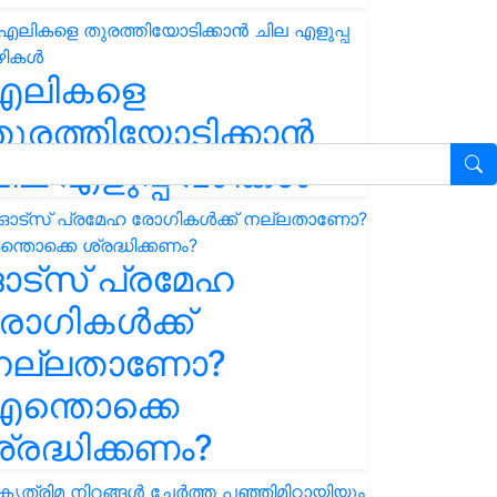
എലികളെ
ുരത്തിയോടിക്കാൻ
ില എളുപ്പ വഴികൾ
ഓട്സ് പ്രമേഹ
ോഗികൾക്ക്
നല്ലതാണോ?
ന്തൊക്കെ
്രദ്ധിക്കണം?