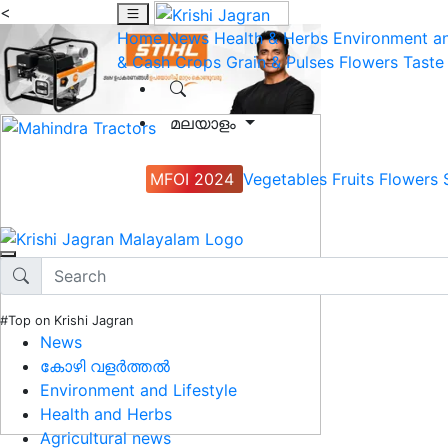
<
Home
News
Health & Herbs
Environment an
& Cash Crops
Grain & Pulses
Flowers
Taste
മലയാളം
MFOI 2024
Vegetables
Fruits
Flowers
#Top on Krishi Jagran
News
കോഴി വളർത്തൽ
Environment and Lifestyle
Health and Herbs
Agricultural news