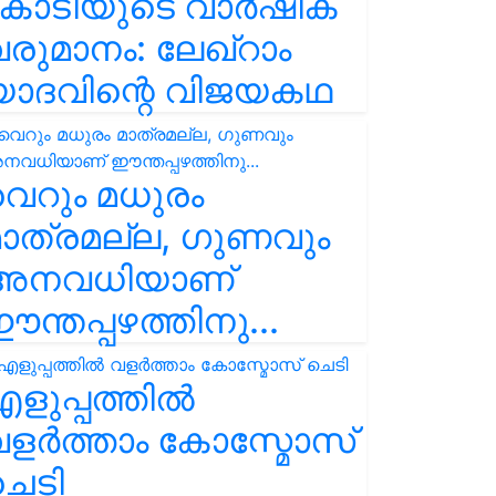
കോടിയുടെ വാർഷിക
രുമാനം: ലേഖ്‌റാം
യാദവിന്റെ വിജയകഥ
െറും മധുരം
ാത്രമല്ല, ഗുണവും
അനവധിയാണ്
ന്തപ്പഴത്തിനു...
ളുപ്പത്തിൽ
ളർത്താം കോസ്മോസ്
ചെടി