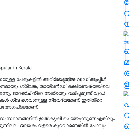
വ
വ
മ
pular in Kerala
്ങനെയുള്ള പേരുകളിൽ അറിയപ്പെടുന്ന വുഡ് ആപ്പിൾ
Subscribe
ഈ
മായും ശ്രീലങ്ക, തായ്‌ലൻഡ്, ദക്ഷിണേഷ്യയിലെ
ടുന്നു, ഓറഞ്ചിൻ്റെ അത്രയും വലിപ്പമുണ്ട് വുഡ്
ഇലകൾ ശിവ ഭഗവാനുള്ള നിവേദ്യമാണ്. ഇതിൻ്റെ
എ
പയോഗപ്രദമാണ്.
വ
 സംസ്ഥാനങ്ങളിൽ ഇത് കൃഷി ചെയ്യുന്നുണ്ട് എങ്കിലും
ന്നില്ല. ജലാശം വളരെ കുറവാണെങ്കിൽ പോലും