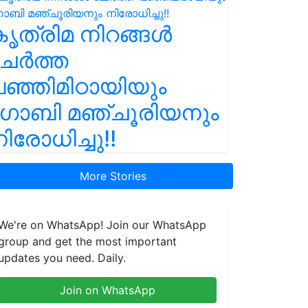
ൃത്രിമ നിറങ്ങൾ
ചേർത്ത
ഞ്ഞിമിഠായിയും
ഗോബി മഞ്ചൂരിയനും
ിരോധിച്ചു!!
More Stories
We're on WhatsApp! Join our WhatsApp
group and get the most important
updates you need. Daily.
Join on WhatsApp