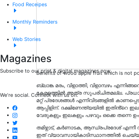
Food Receipes
Monthly Reminders
Web Stories
Magazines
Subscribe to our print & digital magazines now.
Benefits of wood apple fruit which is not po
ബ്ലാങ്ക മരം, വിളാത്തി, വിളാമ്പഴം എന്നിങ
കേരളത്തിൽ അത്ര സുപരിചിതമല്ല. പ്രധാന
We're social. Connect with us on:
മറ്റ് പ്രദേശങ്ങൾ എന്നിവിടങ്ങളിൽ കാണപ്പെ
ആപ്പിളിന്. ദക്ഷിണേന്ത്യയിൽ ഇതിൻ്റെ 
വേരുകളും ഇലകളും പഴവും ഒക്കെ തന്നെ ഉ
തമിഴ്നാട്, കർണാടക, ആന്ധ്രപ്രദേശ് എന്നീ
ഇത് വ്യാവസായികാടിസ്ഥാനത്തിൽ ചെയ്യു