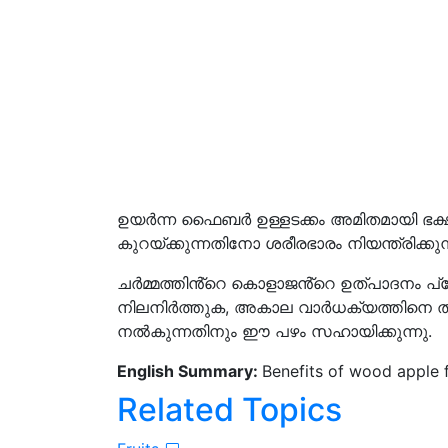
ഉയർന്ന ഫൈബർ ഉള്ളടക്കം അമിതമായി ഭക്ഷ
കുറയ്ക്കുന്നതിനോ ശരീരഭാരം നിയന്ത്രിക്കു
ചർമ്മത്തിൻ്റെ കൊളാജൻ്റെ ഉത്പാദനം പ്രേ
നിലനിർത്തുക, അകാല വാർധക്യത്തിനെ തട
നൽകുന്നതിനും ഈ പഴം സഹായിക്കുന്നു.
English Summary:
Benefits of wood apple f
Related Topics