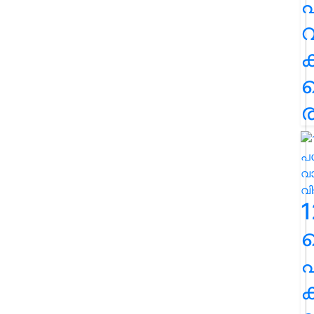
പ
വ
ര
1
പ
ക